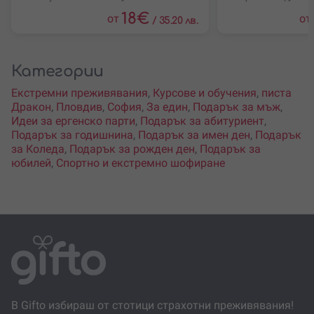
18
€
от
от
/
35.20 лв.
Категории
Екстремни преживявания
,
Курсове и обучения
,
писта
Дракон
,
Пловдив
,
София
,
За един
,
Подарък за мъж
,
Идеи за ергенско парти
,
Подарък за абитуриент
,
Подарък за годишнина
,
Подарък за имен ден
,
Подарък
за Коледа
,
Подарък за рожден ден
,
Подарък за
юбилей
,
Спортно и екстремно шофиране
В Gifto избираш от стотици страхотни преживявания!