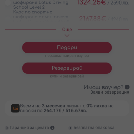
1324.25
€
/
2590 лв.
шофиране Lotus Driving
School Level 2
Курс по спортно
шофиране пълен пакет
2167.88
€
/
4240 лв.
(Lotus Driving School Full
Pack)
Oще
Подари
персонализиран ваучер
Резервирай
купи и резервирай
Имаш ваучер?
Заяви резервация
Вземи на
3 месечен
лизинг с
0% лихва
на
вноски по
264.17€ / 516.67лв.
Гаранция за цената
Безплатна опаковка