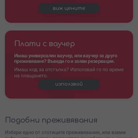
виж цените
Плати с ваучер
Имаш универсален ваучер, или ваучер за друго
преживяване? Въведи го и заяви резервация.
Имаш код за отстъпка? Използвай го по време
на плащането.
използвай
Подобни преживявания
Избери едно от стотиците преживявания, или вземи