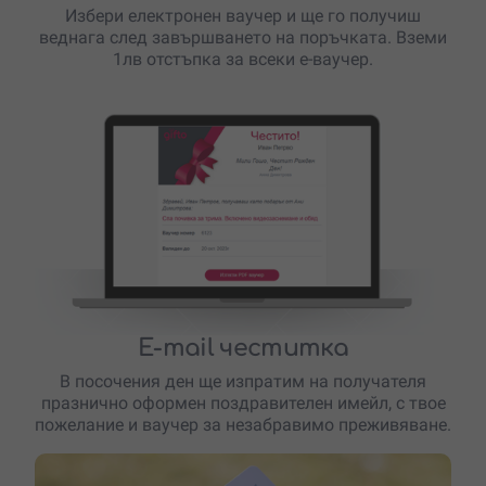
Избери електронен ваучер и ще го получиш
веднага след завършването на поръчката. Вземи
1лв отстъпка за всеки е-ваучер.
E-mail честитка
В посочения ден ще изпратим на получателя
празнично оформен поздравителен имейл, с твое
пожелание и ваучер за незабравимо преживяване.