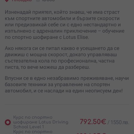
Изненадай приятел, който знаеш, че има страст
към спортните автомобили и бързите скорости
или предизвикай себе си с едно нестандартно и
изпълнено с адреналин приключение – обучение
по спортно шофиране с Lotus Elise.
Ако някога си се питал какво е усещането да се
движиш с мощна скорост, докато управляваш
състезателна кола по професионална, частна
писта, то вече можеш да разбереш.
Впусни се в едно незабравимо преживяване, научи
базовите техники за управление на спортен
автомобил, и се наслади на един неописуем ден!
Курс по спортно
792.50
€
/
1550 лв.
шофиране Lotus Driving
School Level 1
Курс по спортно