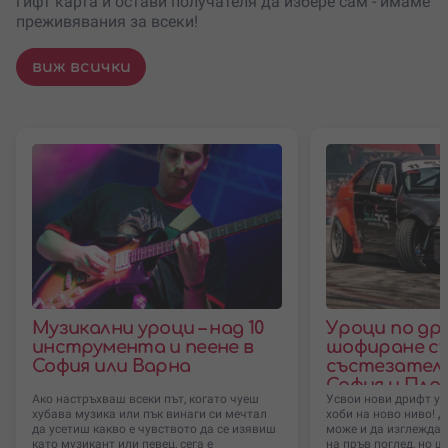
гифт карта и остави получателя да избере сам - имаме
преживявания за всеки!
виж всички
Музикални уроци – над 10
Уроци по д
инструмента и пеене в
шофиране с
София или Варна
състезателн
София и Пло
Ако настръхваш всеки път, когато чуеш
Усвои нови дрифт ум
хубава музика или пък винаги си мечтал
хоби на ново ниво!
да усетиш какво е чувството да се изявиш
може и да изглежда 
като музикант или певец, сега е
на пръв поглед, но 