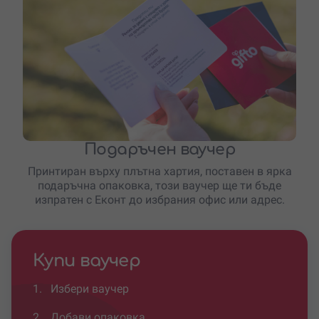
Подаръчен ваучер
Принтиран върху плътна хартия, поставен в ярка
подаръчна опаковка, този ваучер ще ти бъде
изпратен с Еконт до избрания офис или адрес.
Купи ваучер
1.
Избери ваучер
2.
Добави опаковка