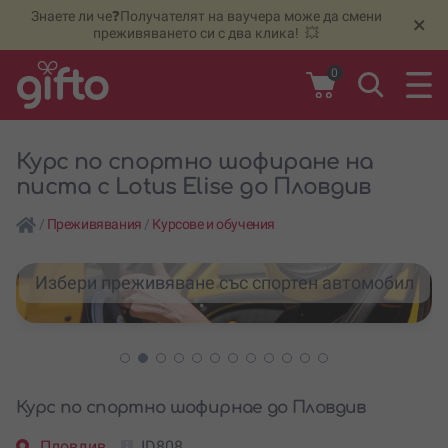
Знаете ли че❓Получателят на ваучера може да смени
🆕
Н
×
преживяването си с два клика! 💥
0
Курс по спортно шофиране на
писта с Lotus Elise до Пловдив
/
Преживявания
/
Курсове и обучения
Избери преживяване със спортен автомобил
Курс по спортно шофирнае до Пловдив
Пловдив
ID808