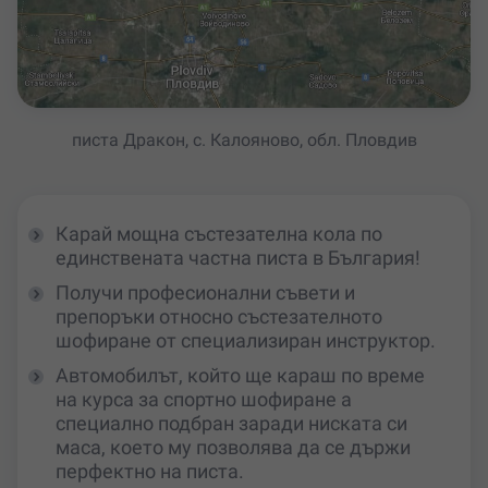
писта Дракон, с. Калояново, обл. Пловдив
Карай мощна състезателна кола по
единствената частна писта в България!
Получи професионални съвети и
препоръки относно състезателното
шофиране от специализиран инструктор.
Aвтомобилът, който ще караш по време
на курса за спортно шофиране а
специално подбран заради ниската си
маса, което му позволява да се държи
перфектно на писта.