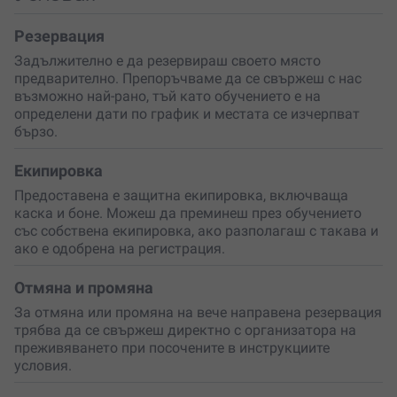
Lotus Driving School Full Pack (LDS FP)
– интензивно
тридневно обучение, комбинация от 3 нива: Lotus
Резервация
Elise Experience, Lotus Driving School L1 и Lotus
Задължително е да резервираш своето място
Driving School L2. Можеш да развиеш и подобриш
предварително. Препоръчваме да се свържеш с нас
шофьорските си умения на писта в рамките на един
възможно най-рано, тъй като обучението е на
удобен уикенд пакет. Ще имаш възможността за
определени дати по график и местата се изчерпват
множество упражнения и сесии на пистата, както и
бързо.
демонстрационни обиколки с професионални
инструктори.
Екипировка
Предоставена е защитна екипировка, включваща
каска и боне. Можеш да преминеш през обучението
със собствена екипировка, ако разполагаш с такава и
ако е одобрена на регистрация.
Отмяна и промяна
За отмяна или промяна на вече направена резервация
трябва да се свържеш директно с организатора на
преживяването при посочените в инструкциите
условия.