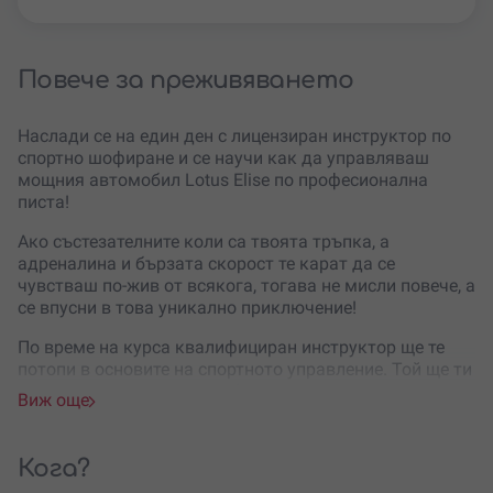
Повече за преживяването
Наслади се на един ден с лицензиран инструктор по
спортно шофиране и се научи как да управляваш
мощния автомобил Lotus Elise по професионална
писта!
Ако състезателните коли са твоята тръпка, а
адреналина и бързата скорост те карат да се
чувстваш по-жив от всякога, тогава не мисли повече, а
се впусни в това уникално приключение!
По време на курса квалифициран инструктор ще те
потопи в основите на спортното управление. Той ще ти
покаже всичко, което трябва да знаеш за
Виж още
безопасността по време на обучението, и правилата за
каране на писта. Можеш да избереш от различни нива
на подготовка и да получиш възможността да
Кога?
извършиш различен брой обиколки на пистата с