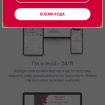
ВЗЕМИ КОДА
По e-mail
- 24/7!
Избери електронен ваучер и ще го получиш
веднага след завършването на поръчката. Вземи
1лв отстъпка за всеки е-ваучер.