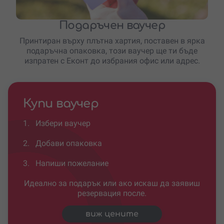
Подаръчен ваучер
Принтиран върху плътна хартия, поставен в ярка
подаръчна опаковка, този ваучер ще ти бъде
изпратен с Еконт до избрания офис или адрес.
Купи ваучер
1.
Избери ваучер
2.
Добави опаковка
3.
Напиши пожелание
Идеално за подарък или ако искаш да заявиш
резервация после.
виж цените