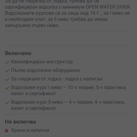
За да се гмуркаш от лодка, трябва да си
След успешно завършване на курса получаваш
сертифициран водолаз с минимум OPEN WATER DIVER.
международен паспорт и карта за OPEN WATER DIVER
Водолазните курсове са за лица над 16 г. , за I ниво не
✱ към IDA CMAS. Документите са международно
е необходим опит, за II ниво трябва да имаш
признати и позволяват гмуркане до 18 метра
завършено първо ниво.
дълбочина.
3) Водолазен курс II ниво
– 2-дневен водолазен курс
ADVANCED OPEN WATER DIVER
Включено
4 учебни часа теория, включващи:
Квалифициран инструктор
Основни умения за работа с компас;
Пълно водолазно оборудване
Техники за помощ на пострадал водолаз;
За гмуркане от лодка - лодка с капитан
Преговор на курс OPEN WATER DIVER.
Водолазен курс I ниво – 10 ч теория, 5 ч практика,
4 учебни часа практика – по 2 гмуркания на ден,
изпит и сертификат
които включват:
Водолазен курс II ниво – 4 ч теория, 4 ч практика,
изпит и сертификат
Подводна навигация;
Работа с компас под вода;
Не включва
Помагане на пострадал водолаз под вода.
Храна и напитки
След успешно завършване на курса получаваш карта