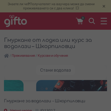
Знаете ли че❓Получателят на ваучера може да смени
🆕
Н
×
преживяването си с два клика! 💥
0
Гмуркане от лодка или курс за
водолази – Шкорпиловци
/
Преживявания
/
Курсове и обучения
Стани водолаз
Гмуркане за водолази - Шкорпиловци
Черно море
ID13017