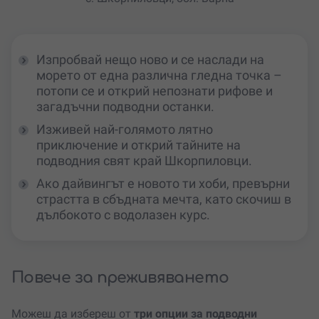
Изпробвай нещо ново и се наслади на
морето от една различна гледна точка –
потопи се и открий непознати рифове и
загадъчни подводни останки.
Изживей най-голямото лятно
приключение и открий тайните на
подводния свят край Шкорпиловци.
Ако дайвингът е новото ти хоби, превърни
страстта в сбъдната мечта, като скочиш в
дълбокото с водолазен курс.
Повече за преживяването
Можеш да избереш от
три опции за подводни