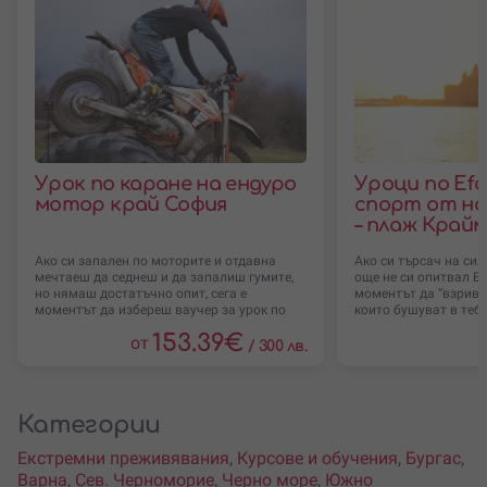
Урок по каране на ендуро
Уроци по Efoi
мотор край София
спорт от но
– плаж Крайм
Ако си запален по моторите и отдавна
Ако си търсач на сил
мечтаеш да седнеш и да запалиш гумите,
още не си опитвал Efoi
но нямаш достатъчно опит, сега е
моментът да “взриви
моментът да избереш ваучер за урок по
които бушуват в теб.
153.39
€
от
/
300 лв.
Категории
Екстремни преживявания
,
Курсове и обучения
,
Бургас
,
Варна
,
Сев. Черноморие
,
Черно море
,
Южно