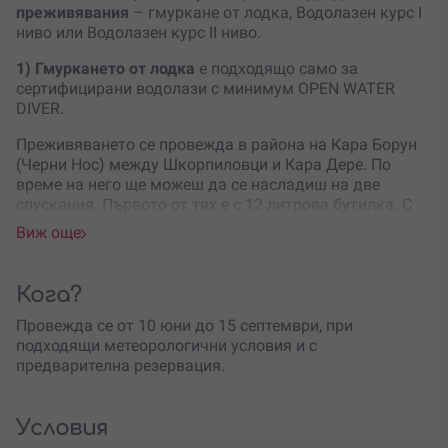
преживявания
– гмуркане от лодка, Водолазен курс I
ниво или Водолазен курс II ниво.
1) Гмуркането от лодка
е подходящо само за
сертифицирани водолази с минимум OPEN WATER
DIVER.
Преживяването се провежда в района на Кара Борун
(Черни Нос) между Шкорпиловци и Кара Дере. По
време на него ще можеш да се насладиш на две
спускания. Първото от тях е с 12 литрова бутилка. С
него ще достигнеш до 16 метра дълбочина и ще
Виж още
разгледаш рифа на Кара Борун.
Второто гмуркане е с 10 литрова бутилка на
Кога?
дълбочина до 8 метра. По време на него ще имаш
възможността да видиш останки от потънали кораби
Провежда се от 10 юни до 15 септември, при
и останки от Белогвардейска яхта „Колохида“,
подходящи метеорологични условия и с
потънала през 1920 година.
предварителна резервация.
2) Водолазен курс I ниво
– 5-дневен водолазен курс
OPEN WATER DIVER
Условия