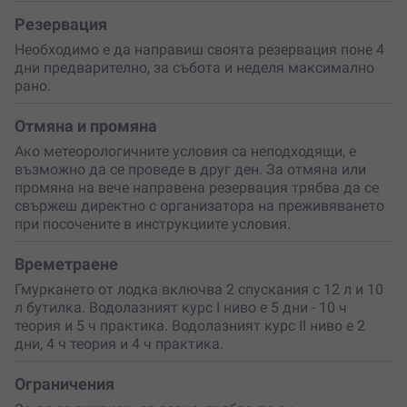
10 учебни часа теория, по време на които ще научиш:
Резервация
История и теория на водолазното гмуркане;
Необходимо е да направиш своята резервация поне 4
Как се борави с пълно водолазно оборудване;
дни предварително, за събота и неделя максимално
Физика и химия за водолази;
рано.
Мерки за безопазност;
Водолазна медицина.
Отмяна и промяна
5 учебни часа практика, по време на които ще успееш
Ако метеорологичните условия са неподходящи, е
да изживееш:
възможно да се проведе в друг ден. За отмяна или
промяна на вече направена резервация трябва да се
2 посещения на закрити води (басейн);
свържеш директно с организатора на преживяването
Упражнения за сигурност и развитие на полезните
при посочените в инструкциите условия.
умения на водолазите;
Почистване на маска и регулатор под вода;
Времетраене
Дишане от резервен регулатор на партньора;
Балансиране с компенсаторна жилетка;
Гмуркането от лодка включва 2 спускания с 12 л и 10
Упражнения за аварийно изплуване с помощ на
л бутилка. Водолазният курс I ниво е 5 дни - 10 ч
партньор.
теория и 5 ч практика. Водолазният курс II ниво е 2
дни, 4 ч теория и 4 ч практика.
Всички отработени упражнения ще повториш и в
открити води. А в края на курса ще имаш
Ограничения
възможността да достигнеш до 15 метра дълбочина.