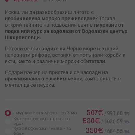
Искаш ли да разнообразиш лятото с
необикновено морско преживяване
? Тогава
открий тайните на подводния свят с
гмуркане от
лодка или курс за водолази от Водолазен център
Шкорпиловци.
Потопи се във
водите на Черно море
и открий
непознати рифове, останки от потънали кораби и
яхти, както и различни морски обитатели.
Подари ваучер на приятел и се
наслади на
преживяването с любим човек
, който винаги е
мечтал да се гмурка.
507
€
/
991.60 лв.
Гмуркане от лодка - за 3-ма
Курс водолази I ниво - за
530
€
/
1036.59 лв.
един
Курс водолази II ниво - за
350
€
/
684.55 лв.
един