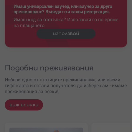
Имаш универсален ваучер, или ваучер за друго
преживяване? Въведи го и заяви резервация.
Имаш код за отстъпка? Използвай го по време
на плащането.
използвай
Подобни преживявания
Избери едно от стотиците преживявания, или вземи
гифт карта и остави получателя да избере сам - имаме
преживявания за всеки!
виж всички