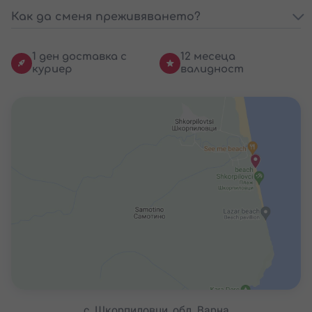
Как да сменя преживяването?
1 ден доставка с
12 месеца
куриер
валидност
с. Шкорпиловци, обл. Варна