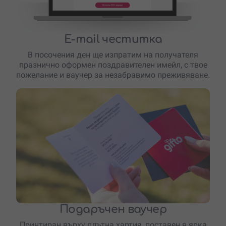
E-mail честитка
В посочения ден ще изпратим на получателя
празнично оформен поздравителен имейл, с твое
пожелание и ваучер за незабравимо преживяване.
Подаръчен ваучер
Принтиран върху плътна хартия, поставен в ярка