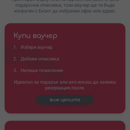
подаръчна опаковка, този ваучер ще ти бъде
изпратен с Еконт до избрания офис или адрес.
Купи ваучер
1.
Избери ваучер
2.
Добави опаковка
3.
Напиши пожелание
Идеално за подарък или ако искаш да заявиш
резервация после.
виж цените