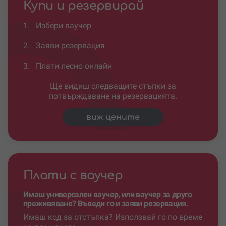
Купи и резервирай
1.
Избери ваучер
2.
Заяви резервация
3.
Плати лесно онлайн
Ще видиш следващите стъпки за
потвърждаване на резервацията.
виж цените
Плати с ваучер
Имаш универсален ваучер, или ваучер за друго
преживяване? Въведи го и заяви резервация.
Имаш код за отстъпка? Използвай го по време