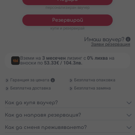
персонализиран ваучер
Резервирай
купи и резервирай
Имаш ваучер?
Заяви резервация
Вземи на
3 месечен
лизинг с
0% лихва
на
вноски по
53.33€ / 104.3лв.
Гаранция за цената
Безплатна опаковка
Безплатна доставка
Безплатна замяна
Как да купя ваучер?
Как да направя резервация?
Как да сменя преживяването?