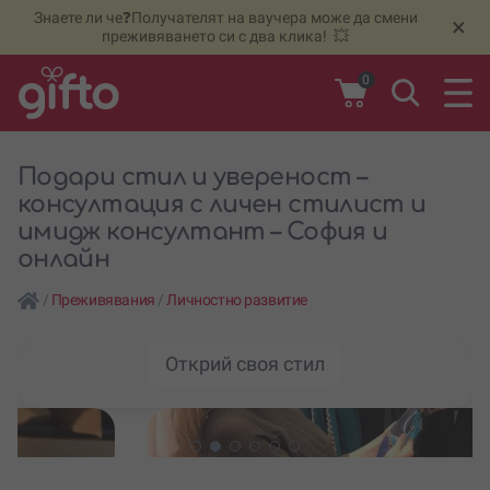
Знаете ли че❓Получателят на ваучера може да смени
🆕
Н
×
преживяването си с два клика! 💥
0
Подари стил и увереност –
консултация с личен стилист и
имидж консултант – София и
онлайн
/
Преживявания
/
Личностно развитие
Открий своя стил