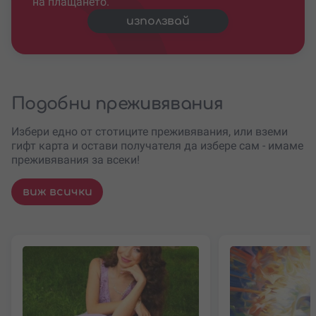
на плащането.
използвай
Подобни преживявания
Избери едно от стотиците преживявания, или вземи
гифт карта и остави получателя да избере сам - имаме
преживявания за всеки!
виж всички