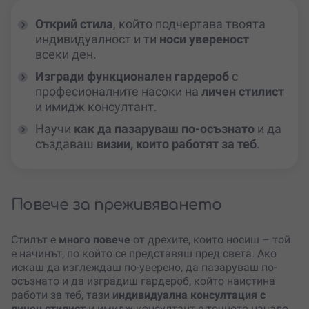
Открий стила
, който подчертава твоята
индивидуалност и ти
носи увереност
всеки ден.
Изгради функционален гардероб
с
професионалните насоки на
личен стилист
и имидж консултант.
Научи
как да пазаруваш по-осъзнато
и да
създаваш
визии, които работят за теб
.
Повече за преживяването
Стилът е
много повече
от дрехите, които носиш – той
е начинът, по който се представяш пред света. Ако
искаш да изглеждаш по-уверено, да пазаруваш по-
осъзнато и да изградиш гардероб, който наистина
работи за теб, тази
индивидуална консултация с
личен стилист
и имидж консултант е точното начало.