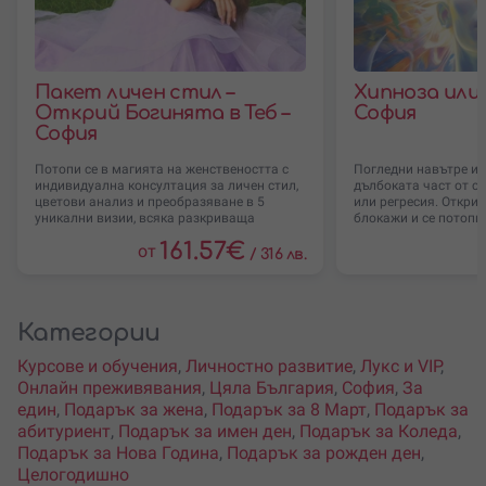
Пакет личен стил –
Хипноза или 
Открий Богинята в Теб –
София
София
Потопи се в магията на женствеността с
Погледни навътре и с
индивидуална консултация за личен стил,
дълбоката част от се
цветови анализ и преобразяване в 5
или регресия. Откри
уникални визии, всяка разкриваща
блокажи и се потопи 
161.57
€
от
/
316 лв.
Категории
Курсове и обучения
,
Личностно развитие
,
Лукс и VIP
,
Онлайн преживявания
,
Цяла България
,
София
,
За
един
,
Подарък за жена
,
Подарък за 8 Март
,
Подарък за
абитуриент
,
Подарък за имен ден
,
Подарък за Коледа
,
Подарък за Нова Година
,
Подарък за рожден ден
,
Целогодишно