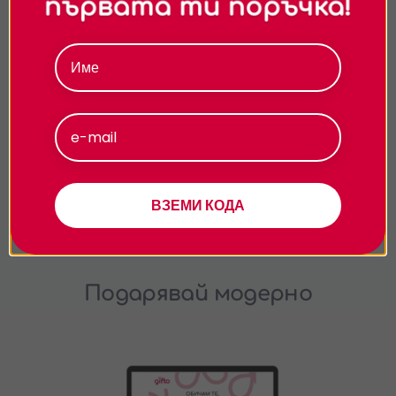
относно начина, по който обработваме вашите
Необходимо ли е да купувам дрехи по
време на срещата?
данни, моля, посетете нашата страница за
поверителност.
Може ли консултацията да се проведе
онлайн?
Приемам
Какво ще науча по време на
Персонализиране
консултацията?
Подходяща ли е консултацията като
ВЗЕМИ КОДА
подарък?
Подарявай модерно