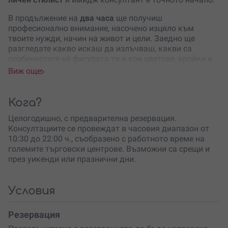
В продължение на
два часа
ще получиш
професионално внимание, насочено изцяло към
твоите нужди, начин на живот и цели. Заедно ще
разгледате какво искаш да излъчваш, какви са
особеностите на фигурата ти и кои цветове, кройки и
материи най-добре
подчертават твоите предимства
.
Виж още
Ще научиш как да изградиш
функционален гардероб
,
в който дрехите лесно се съчетават помежду си и
Кога?
всяка покупка има своето място. Вместо гардероб,
пълен с дрехи, които рядко обличаш, ще получиш
Целогодишно, с предварителна резервация.
насоки как да избираш модели, които ще носиш с
Консултациите се провеждат в часовия диапазон от
удоволствие години наред.
10:30 до 22:00 ч., съобразено с работното време на
големите търговски центрове. Възможни са срещи и
Консултацията не е просто обиколка по магазините
през уикенди или празнични дни.
или разговор за модни тенденции. Тя е персонален
подход към твоята визия, който ще ти помогне да
откриеш
собствен стил
, без да следваш сляпо модата.
Условия
Целта е да се чувстваш комфортно, естествено и
уверено във всяка ситуация – независимо дали си на
Резервация
работа, на специално събитие или в ежедневието.