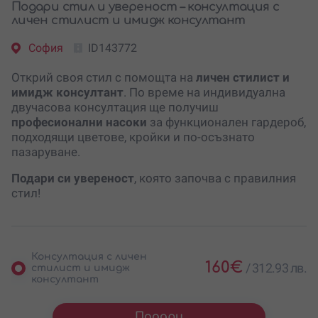
Подари стил и увереност – консултация с
личен стилист и имидж консултант
София
ID143772
Открий своя стил с помощта на
личен стилист и
имидж консултант
. По време на индивидуална
двучасова консултация ще получиш
професионални насоки
за функционален гардероб,
подходящи цветове, кройки и по-осъзнато
пазаруване.
Подари си увереност
, която започва с правилния
стил!
Консултация с личен
160
€
/
312.93 лв.
стилист и имидж
консултант
Подари