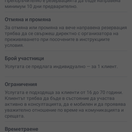
Препоръчително е резервацията да бъде направена
Срещата може да се проведе присъствено
в София
минимум 10 дни предварително.
или онлайн
, според твоето удобство. Ако е на живо,
локацията се уточнява предварително, а
Отмяна и промяна
консултацията може да включва разглеждане и проби
За отмяна или промяна на вече направена резервация
в търговски обекти, за да видиш на практика кои
трябва да се свържеш директно с организатора на
решения работят най-добре за теб.
преживяването при посочените в инструкциите
Подари си
не просто нова визия, а
увереност,
която
условия.
ще остане с теб всеки ден. Защото когато се чувстваш
добре в това, което носиш, го показваш без да казваш
Брой участници
и дума.
Услугата се предлага индивидуално — за 1 клиент.
Ограничения
Услугата е подходяща за клиенти от 16 до 70 години.
Клиентът трябва да бъде в състояние да участва
активно в консултацията, да е мобилен и да проявява
уважително отношение по време на комуникацията и
срещата.
Времетраене