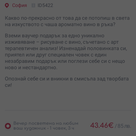
София
ID5422
Какво по-прекрасно от това да се потопиш в света
на изкуството с чаша ароматно вино в ръка?
Вземи ваучер подарък за едно уникално
изживяване – рисуване с вино, съчетано с арт
терапевтичен анализ! Изненадай половинката си,
приятел или друг специален човек с един
незабравим подарък или поглези себе си с нещо
ново и нестандартно.
Опознай себе си и вникни в смисъла зад творбата
си!
Вечер посветена на любим
43.46
€
/
85 лв.
ваш художник - 1 човек, 3 ч