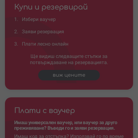
Купи и резервирай
1.
Избери ваучер
2.
Заяви резервация
3.
Плати лесно онлайн
Ще видиш следващите стъпки за
потвърждаване на резервацията.
виж цените
Плати с ваучер
Имаш универсален ваучер, или ваучер за друго
преживяване? Въведи го и заяви резервация.
Имаш код за отстъпка? Използвай го по време