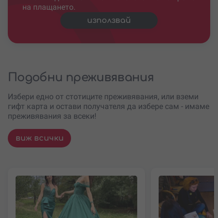
на плащането.
използвай
Подобни преживявания
Избери едно от стотиците преживявания, или вземи
гифт карта и остави получателя да избере сам - имаме
преживявания за всеки!
виж всички