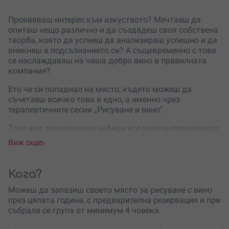
Проявяваш интерес към изкуството? Мечтаеш да
опиташ нещо различно и да създадеш своя собствена
творба, която да успееш да анализираш успешно и да
вникнеш в подсъзнанието си? А същевременно с това
се наслаждаваш на чаша добро вино в правилната
компания?
Ето че си попаднал на място, където можеш да
съчетаеш всичко това в едно, а именно чрез
терапевтичните сесии „Рисуване и вино“.
Този вид преживяване набира все повече популярност
и се превръща в предпочитан метод за релаксация в
Виж още
уютна, спокойна и приятна атмосфера, изпълнена с
творческа енергия.
Кога?
Прекарай два часа в света на изкуството, поглези се с
чаша вино и комуникирай с професионален художник
Можеш да запазиш своето място за рисуване с вино
и сертифициран арт терапевт. Ще имаш възможността
през цялата година, с предварителна резервация и при
да надникнеш в това, което се крие зад творбата ти и
събрала се група от минимум 4 човека.
да разбереш защо си избрал да нарисуваш точно тази
картина. Всякакви напрежения се зануляват