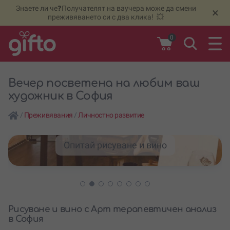
Знаете ли че❓Получателят на ваучера може да смени
🆕
Н
×
преживяването си с два клика! 💥
0
Вечер посветена на любим ваш
художник в София
/
Преживявания
/
Личностно развитие
Опитай рисуване и вино
Рисуване и вино с Арт терапевтичен анализ
в София