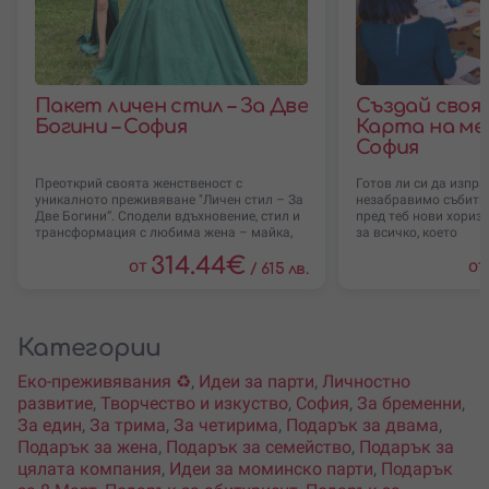
Пакет личен стил – За Две
Създай своя V
Богини – София
Карта на ме
София
Преоткрий своята женственост с
Готов ли си да изпр
уникалното преживяване "Личен стил – За
незабравимо събитие
Две Богини“. Сподели вдъхновение, стил и
пред теб нови хоризо
трансформация с любима жена – майка,
за всичко, което
314.44
€
от
от
/
615 лв.
Категории
Еко-преживявания ♻️
,
Идеи за парти
,
Личностно
развитие
,
Творчество и изкуство
,
София
,
За бременни
,
За един
,
За трима
,
За четирима
,
Подарък за двама
,
Подарък за жена
,
Подарък за семейство
,
Подарък за
цялата компания
,
Идеи за моминско парти
,
Подарък