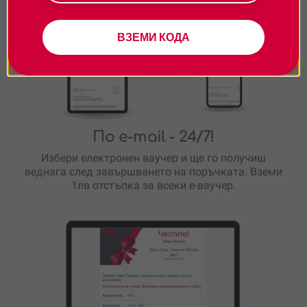
ВЗЕМИ КОДА
По e-mail
- 24/7!
Избери електронен ваучер и ще го получиш
веднага след завършването на поръчката. Вземи
1лв отстъпка за всеки е-ваучер.