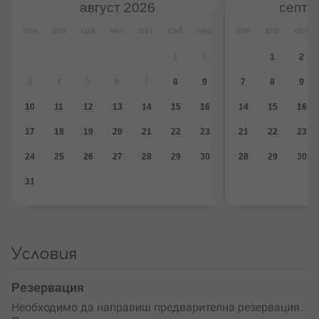
август
2026
септе
мигновено, а изживяването е насочено и към
засилване на мислите към твоите мечти и желания.
пон
вто
сря
чет
пет
съб
нед
пон
вто
сря
1
2
1
2
3
4
5
6
7
8
9
7
8
9
10
11
12
13
14
15
16
14
15
16
17
18
19
20
21
22
23
21
22
23
24
25
26
27
28
29
30
28
29
30
31
Условия
Резервация
Необходимо да направиш предварителна резервация.