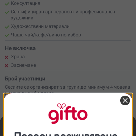
Консултация
Сертифициран арт терапевт и професионален
художник
Художествени материали
Чаша чай/кафе/вино по избор
Не включва
Храна
Заснемане
Брой участници
Сесиите се организират за групи до минимум 4 човека
и максимум 6 човека.
Важно