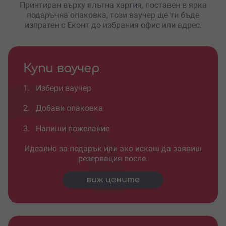
Принтиран върху плътна хартия, поставен в ярка
подаръчна опаковка, този ваучер ще ти бъде
изпратен с Еконт до избрания офис или адрес.
Купи ваучер
1.
Избери ваучер
2.
Добави опаковка
3.
Напиши пожелание
Идеално за подарък или ако искаш да заявиш
резервация после.
виж цените