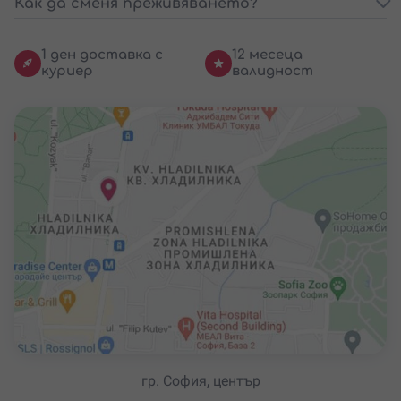
Как да сменя преживяването?
1 ден доставка с
12 месеца
куриер
валидност
гр. София, център