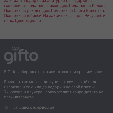
за 8 Март
,
Подарък за абитуриент
,
Подарък за
годишнина
,
Подарък за имен ден
,
Подарък за Коледа
,
Подарък за рожден ден
,
Подарък за Свети Валентин
,
Подарък за юбилей
,
На закрито / в града
,
Рисуване и
вино
,
Целогодишно
В Gifto избираш от стотици страхотни преживявания!
Всяко от тях можеш да купиш с ваучер, който да
използваш сам или да подариш на свой близък.
Ти купуваш ваучера - получателят избира датата на
преживяването!
Направи резервация