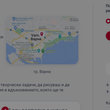
По
ре
си
гр. Варна
творчески задачи, да рисуваш и да
ия и вдъхновението, които ще те
К