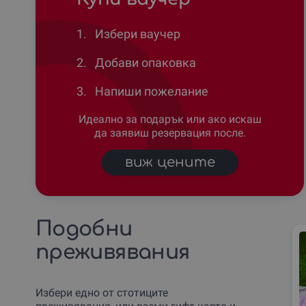
1.
Избери ваучер
2.
Добави опаковка
3.
Напиши пожелание
Идеално за подарък или ако искаш
да заявиш резервация после.
виж цените
Подобни
преживявания
Избери едно от стотиците