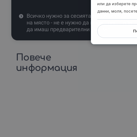
или да изберете пр
данни, моля, посет
Всичко нужно за сесията ти ще те очаква
на място - не е нужно да носиш нищо или
да имаш предварителни умения.
П
Повече
информация