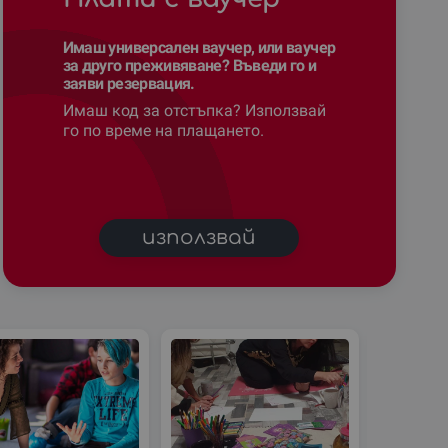
Имаш универсален ваучер, или ваучер
за друго преживяване? Въведи го и
заяви резервация.
Имаш код за отстъпка? Използвай
го по време на плащането.
използвай