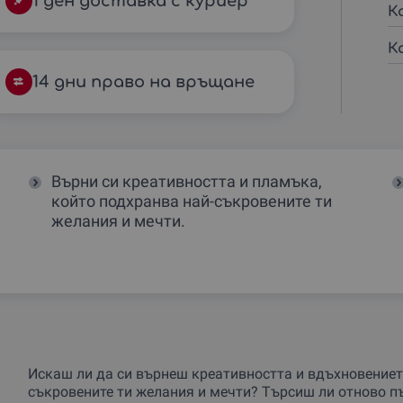
1 ден доставка с куриер
К
К
14 дни право на връщане
Върни си креативността и пламъка,
я
който подхранва най-съкровените ти
желания и мечти.
Искаш ли да си върнеш креативността и вдъхновението
съкровените ти желания и мечти? Търсиш ли отново пъ