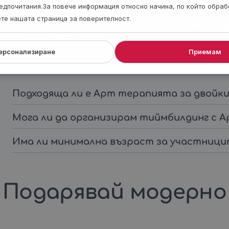
Важно
едпочитания.За повече информация относно начина, по който обра
ете нашата страница за поверителност.
Минималната възраст за преживяването
е 20 години.
ерсонализиране
Приемам
Подходяща ли е Арт терапията за двойки
Мога ли да организирам тиймбилдинг с 
Има ли минимална възраст за участниц
Подарявай модерно