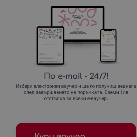
По e-mail
- 24/7!
Избери електронен ваучер и ще го получиш веднага
след завършването на поръчката. Вземи 1лв
отстъпка за всеки е-ваучер.
Купи ваучер