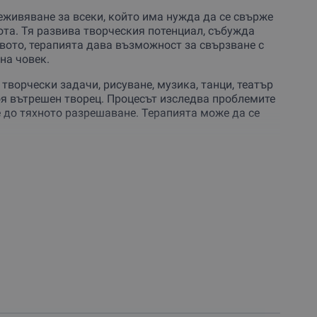
еживяване за всеки, който има нужда да се свърже
ота. Тя развива творческия потенциал, събужда
твото, терапията дава възможност за свързване с
на човек.
творчески задачи, рисуване, музика, танци, театър
воя вътрешен творец. Процесът изследва проблемите
е до тяхното разрешаване. Терапията може да се
личното призвание. Тя показва правилната посока и
я могат да вземат участие двойки и семейства,
т желание да изследват и развиват себе си като