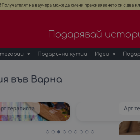
е❓Получателят на ваучера може да смени преживяването си с два кл
Подарявай истор
тегории
Подаръчни кутии
Идеи
Подар
я във Варна
арт терапията
Арт т