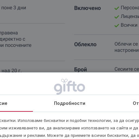
 поне 3 дни
Включено
Персона
Лицензи
Всички 
правена
директно с
Облекло
Облечи се
ри посочените
настроени
Брой
Сесиите с
над 20 г.
и терапев
участници
двойка - 
Възможно 
дължителност
терапия до
онлайн..
специални
сие
Подробности
От
квитки. Използваме бисквитки и подобни технологии, за да осигу
рим изживяването ви, да анализираме използването на сайта и да
ъдържание и реклами. Можете да приемете всички бисквитки, да 