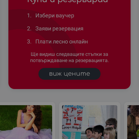
1.
Избери ваучер
2.
Заяви резервация
3.
Плати лесно онлайн
Ще видиш следващите стъпки за
потвърждаване на резервацията.
виж цените