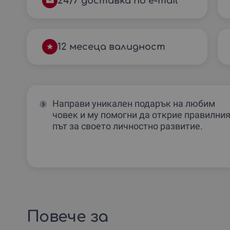
24/7 доставка по e-mail
12 месеца валидност
Направи уникален подарък на любим
човек и му помогни да открие правилни
път за своето личностно развитие.
Повече за