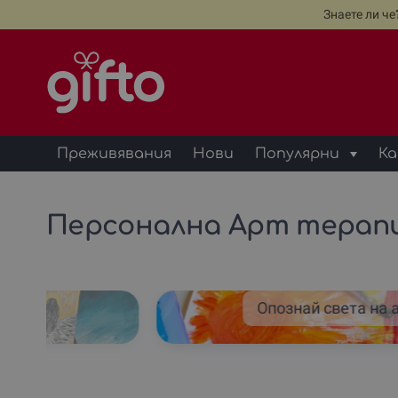
Знаете ли ч
Преживявания
Нови
Популярни
Ка
Персонална Арт терапи
ра
Опознай света на 