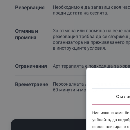
Резервация
Необходимо е да запазиш своя час
преди датата на сесията.
Отмяна и
За отмяна или промяна на вече на
резервация трябва да се свържеш 
промяна
организатора на преживяването п
в инструкциите условия.
Ограничения
Арт терапията е подходяща за хора 
Времетраене
Персоналната Арт терапия е с про
60 минути и може да се проведе и 
Съгла
Ние използваме бис
уебсайта, да подоб
персонализирано с