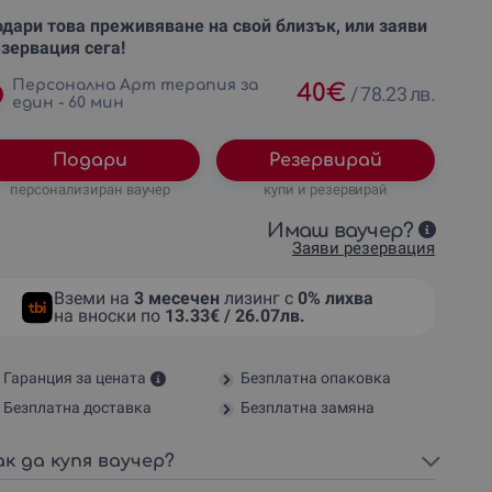
дари това преживяване на свой близък, или заяви
зервация сега!
Персонална Арт терапия за
40
€
/
78.23 лв.
един - 60 мин
Подари
Резервирай
персонализиран ваучер
купи и резервирай
Имаш ваучер?
Заяви резервация
Вземи на
3 месечен
лизинг с
0% лихва
на вноски по
13.33€ / 26.07лв.
Гаранция за цената
Безплатна опаковка
Безплатна доставка
Безплатна замяна
ак да купя ваучер?