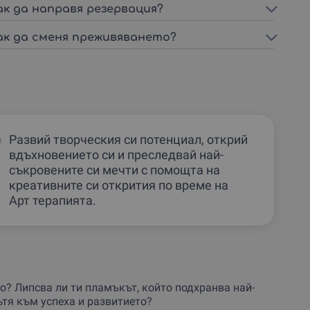
ак да направя резервация?
ак да сменя преживяването?
Развий творческия си потенциал, открий
вдъхновението си и преследвай най-
съкровените си мечти с помощта на
креативните си открития по време на
Арт терапията.
? Липсва ли ти пламъкът, който подхранва най-
тя към успеха и развитието?