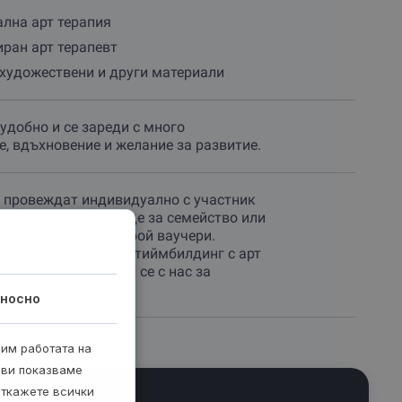
лна арт терапия
ран арт терапевт
художествени и други материали
 удобно и се зареди с много
е, вдъхновение и желание за развитие.
е провеждат индивидуално с участник
т. Може да се проведе за семейство или
избери съответния брой ваучери.
е да се организира тиймбилдинг с арт
 20 човека - свържи се с нас за
 условия.
носно
рим работата на
 ви показваме
откажете всички