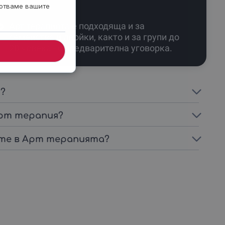
ботваме вашите
Арт терапията е подходяща и за
семейства и двойки, както и за групи до
20 човека - с предварителна уговорка.
?
Арт терапия?
ите в Арт терапията?