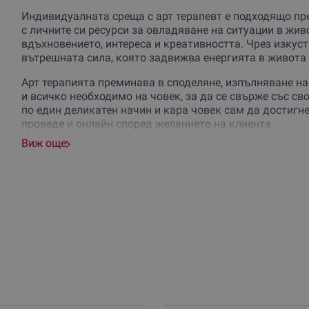
Индивидуалната среща с арт терапевт е подходящо пр
с личните си ресурси за овладяване на ситуации в жив
вдъхновението, интереса и креативността. Чрез изкус
вътрешната сила, която задвижва енергията в живота 
Арт терапията преминава в споделяне, изпълняване на 
и всичко необходимо на човек, за да се свърже със с
по един деликатен начин и кара човек сам да достигн
проведе и онлайн според желанието на клиента.
Виж още
Арт терапията е най-лесният път към откриването на 
позволява на всеки сам да открие своята роля.
Сесията е подходяща за възрастни над 20 години. В не
както и групи приятели или колеги. За тези, които има
личност.