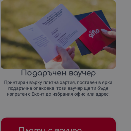
Подаръчен ваучер
Принтиран върху плътна хартия, поставен в ярка
подаръчна опаковка, този ваучер ще ти бъде
изпратен с Еконт до избрания офис или адрес.
Плати с ваучер