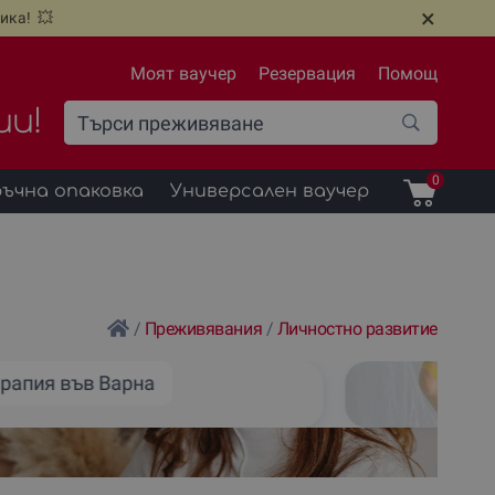
×
ика! 💥
Моят ваучер
Резервация
Помощ
ии!
0
ъчна опаковка
Универсален ваучер
/
Преживявания
/
Личностно развитие
ерапия във Варна