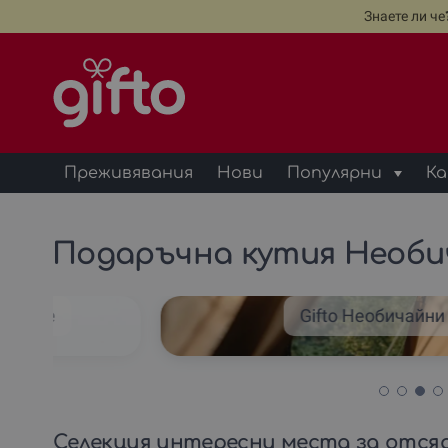
Знаете ли ч
Преживявания
Нови
Популярни
Ка
Подаръчна кутия Необи
сядане
Gifto Необичайн
Селекция интересни места за отся