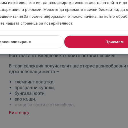
откъсване от ежедневието.
рим изживяването ви, да анализираме използването на сайта и да
ъдържание и реклами. Можете да приемете всички бисквитки, да 
едпочитания.За повече информация относно начина, по който обра
ете нашата страница за поверителност.
ерсонализиране
Приемам
Gifto Необичайни нощувки
е подаръчна селекция за хор
изживяване. Това е кутия, създадена за любители на и
бягствата от ежедневието, които оставят спомен.
В тази селекция получателят ще открие разнообразни 
вдъхновяващи места –
глемпинг палатки,
прозрачни куполи,
бунгала, юрти,
еко къщи,
къщи за гости с атмосфера,
каравани, кемпъри, вили
Виж още
…и други необичайни настанявания сред природата или
предложенията са романтични, други са по-приключенс