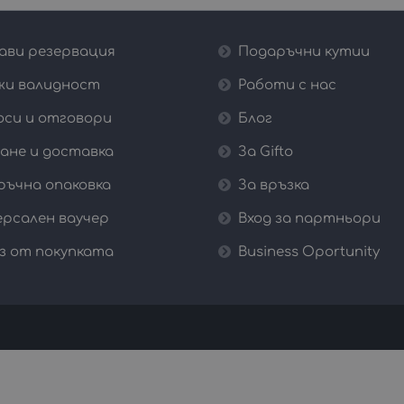
Офертите в селекцията са на различни локации в Бъ
Преживяванията, включени в селекцията, може да в
ави резервация
Подаръчни кутии
жи валидност
Работи с нас
оси и отговори
Блог
ане и доставка
За Gifto
ръчна опаковка
За връзка
ерсален ваучер
Вход за партньори
з от покупката
Business Oportunity