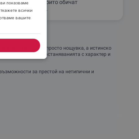
поводи и хора, които обичат
 ви показваме
нестандартното.
откажете всички
ботваме вашите
а, които не търсят просто нощувка, а истинско
нтересните места, настаняванията с характер и
възможности за престой на нетипични и
 на спокойни и красиви локации. Част от
ки, а трети са насочени към уют, уединение и