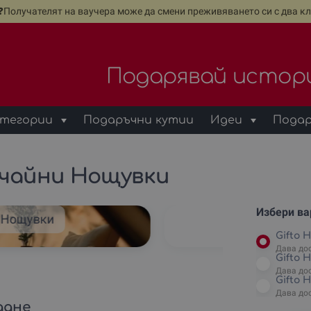
е❓Получателят на ваучера може да смени преживяването си с два кл
Подарявай истор
тегории
Подаръчни кутии
Идеи
Подар
чайни Нощувки
Избери вар
и Нощувки
Gifto Н
Gifto 
Дава до
Gifto 
Дава до
Gifto 
Дава до
дане