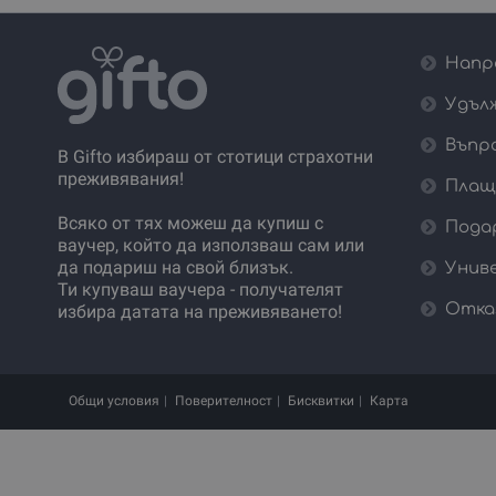
Напр
Удъл
Въпр
В Gifto избираш от стотици страхотни
преживявания!
Плащ
Всяко от тях можеш да купиш с
Пода
ваучер, който да използваш сам или
да подариш на свой близък.
Унив
Ти купуваш ваучера - получателят
Отка
избира датата на преживяването!
Общи условия
Поверителност
Бисквитки
Карта