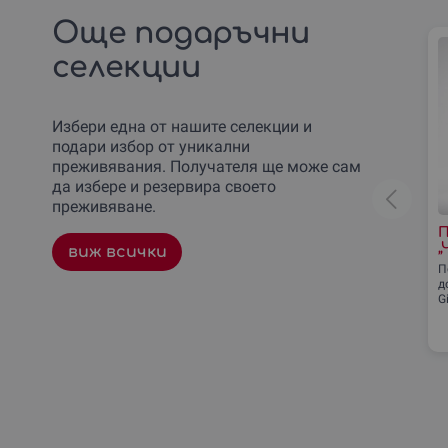
Още подаръчни
селекции
Избери една от нашите селекции и
подари избор от уникални
преживявания. Получателя ще може сам
да избере и резервира своето
преживяване.
П
„
виж всички
П
д
G
с
н
г