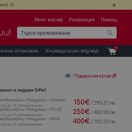
×
ика! 💥
Моят ваучер
Резервация
Помощ
ии!
0
ъчна опаковка
Универсален ваучер
/
Подаръчни кутии 🎁
иант и подари Gifto!
еобичайни Нощувки
Необичайни Нощувки – Classic
150
€
/
293.37 лв.
стъп до 18 преживявания
Необичайни Нощувки – PLUS
250
€
/
488.95 лв.
стъп до 31 преживявания
Необичайни Нощувки – MAX
400
€
/
782.33 лв.
стъп до 50 преживявания