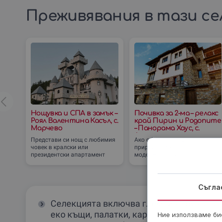
Преживявания в тази се
Нощувка и СПА в замък –
Почивка за 2-ма – релакс
Роял Валентина Касъл, с.
край Пирин и Родопите
Марчево
– Панорама Хаус, с.
Лещен
Представи си нощ с любимия
Ако обичаш традициите и
човек в кралски или
природните красоти, но с
президентски апартамент
модерен привкус и лукс, то
сред величествената природа
почивката в Panorama House
на Родопите и Пирин! Разкош,
с. Лещен е твоето място! На
релаксация и
твое
Съгла
Селекцията включва глемпинг, бунгала,
еко къщи, палатки, каравани, кемпъри,
Ние използваме бис