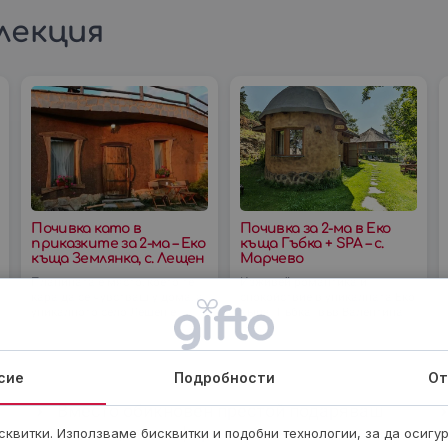
лекция
Почивка като в
Почивка за 2-ма в Еко
приказките за 2-ма – Еко
къща Гъбка + SPA – с.
къща Землянка, с. Лещен
Марчево
Планината е място, което те
Изживей романтика и
кара да се чувстваш у дома, а
спокойствие в уникалната Еко
уникалното село Лещен е
къща "Гъбка" във Валентина
сгушено между две планини -
Касъл! Отпусни се в СПА рай с
Родопите и Пирин. От еко
минерални басейни и сауна, и
къща
усети
сие
Подробности
От
Вместо обикновен престой подаряваш
спомен, атмосфера и възможност за
квитки. Използваме бисквитки и подобни технологии, за да осигу