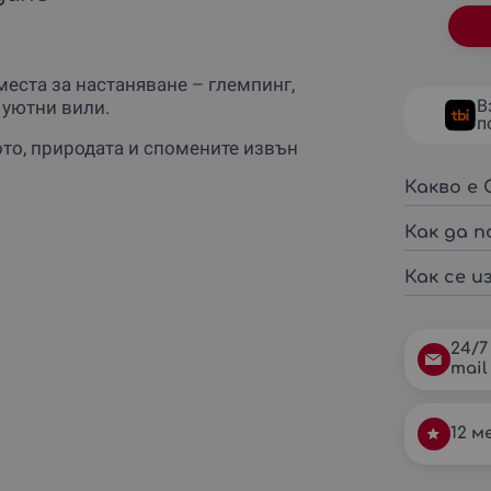
места за настаняване – глемпинг,
В
 уютни вили.
п
ото, природата и спомените извън
Какво е G
Как да п
Как се из
24/7
mail
12 м