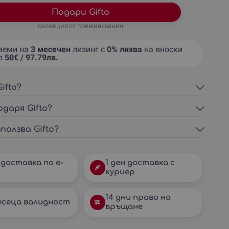
Подари Gifto
селекция от преживявания
земи на
3 месечен
лизинг с
0% лихва
на вноски
о
50€ / 97.79лв.
ifto?
одаря Gifto?
ползва Gifto?
 доставка по e-
1 ден доставка с
куриер
14 дни право на
есеца валидност
връщане