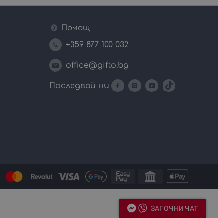
лгария.
идите малко по-долу на страницата.
Помощ
+359 877 100 032
office@gifto.bg
Последвай ни
ЗАПОЧНИ ЧАТ