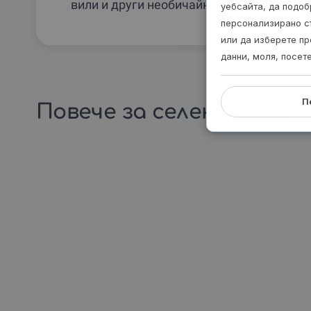
вили и други необичайни нощувки.
уебсайта, да подоб
персонализирано с
или да изберете пр
данни, моля, посет
П
Повече за селекцията