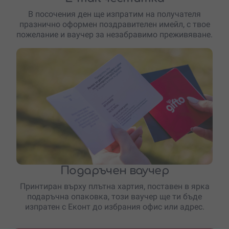
В посочения ден ще изпратим на получателя
празнично оформен поздравителен имейл, с твое
пожелание и ваучер за незабравимо преживяване.
Подаръчен ваучер
Принтиран върху плътна хартия, поставен в ярка
подаръчна опаковка, този ваучер ще ти бъде
изпратен с Еконт до избрания офис или адрес.