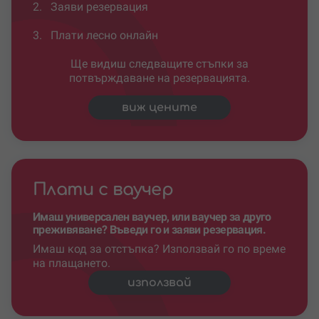
2.
Заяви резервация
3.
Плати лесно онлайн
Ще видиш следващите стъпки за
потвърждаване на резервацията.
виж цените
Плати с ваучер
Имаш универсален ваучер, или ваучер за друго
преживяване? Въведи го и заяви резервация.
Имаш код за отстъпка? Използвай го по време
на плащането.
използвай