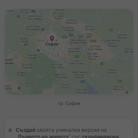
гр. София
Създай
своята уникална версия на
„
Дървото на живота
“ със
скандинавски