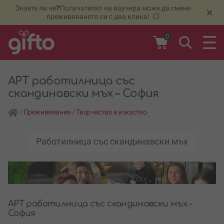
Знаете ли че❓Получателят на ваучера може да смени
🆕
Н
×
преживяването си с два клика! 💥
0
АРТ работилница със
скандинавски мъх – София
/
Преживявания
/
Творчество и изкуство
Работилница със скандинавски мъх
АРТ работилница със скандинавски мъх -
София