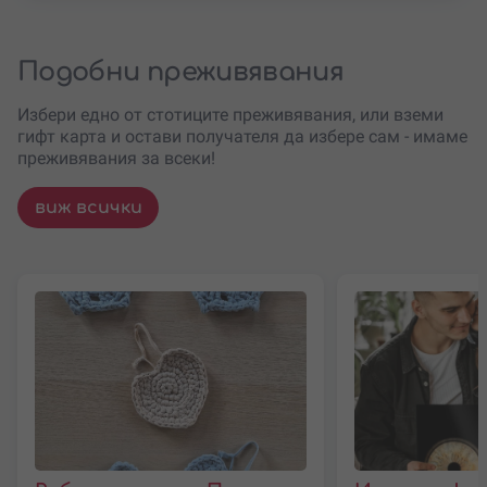
Подобни преживявания
Избери едно от стотиците преживявания, или вземи
гифт карта и остави получателя да избере сам - имаме
преживявания за всеки!
виж всички