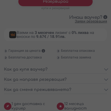
Резервирай
купи и резервирай
Имаш ваучер?
Заяви резервация
Вземи на
3 месечен
лизинг с
0% лихва
на
вноски по
9.67€ / 18.91лв.
Гаранция за цената
Безплатна опаковка
Безплатна доставка
Безплатна замяна
Как да купя ваучер?
Как да направя резервация?
Как да сменя преживяването?
1 ден доставка с
12 месеца
куриер
валидност