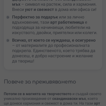
мъх
– символ на растеж, сила и хармония.
Внеси
уют и свежест
в дома или офиса си!
Перфектно за подарък
или за лично
вдъхновение, тази
арт работилница
е
подходяща за начинаещи, любители на
изкуството, двойки, приятелки или колеги.
Всичко, от което се нуждаеш, е осигурено
– от материалите до професионалната
подкрепа. Единственото, което трябва да
донесеш, е добро настроение и желание
да твориш!
Повече за преживяването
Потопи се в магията на творчеството
и създай своето
уникално произведение от
скандинавски мъх
, което
ще донесе хармония и свежест в дома ти. На тази
арт