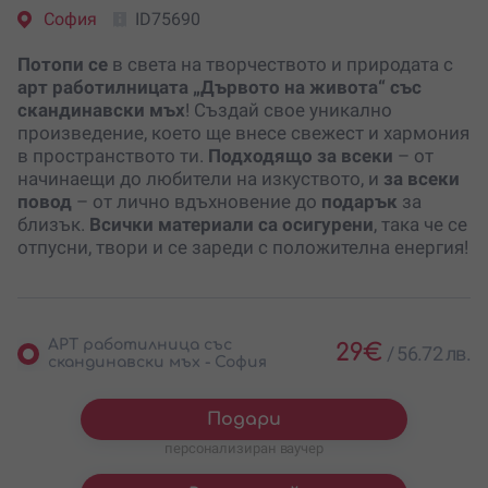
София
ID75690
Потопи се
в света на творчеството и природата с
арт работилницата „Дървото на живота“ със
скандинавски мъх
! Създай свое уникално
произведение, което ще внесе свежест и хармония
в пространството ти.
Подходящо за всеки
– от
начинаещи до любители на изкуството, и
за всеки
повод
– от лично вдъхновение до
подарък
за
близък.
Всички материали са осигурени
, така че се
отпусни, твори и се зареди с положителна енергия!
АРТ работилница със
29
€
/
56.72 лв.
скандинавски мъх - София
Подари
персонализиран ваучер