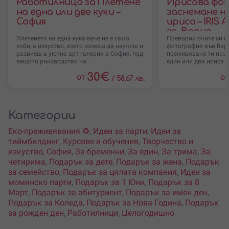
Работилница за Плетене
Ирисова фот
на една или две куки –
заснемане на
София
ириса – IRIS 
гр. Варна
Плетенето на една кука вече не е само
Превърни очите си в
хоби, а изкуство, което можеш да научиш и
фотография във Варн
развиеш в уютна арт галерия в София, под
преживяване ти поз
вещото ръководство на
един или два ириса и
30
€
от
о
/
58.67 лв.
Категории
Еко-преживявания ♻️
,
Идеи за парти
,
Идеи за
тиймбилдинг
,
Курсове и обучения
,
Творчество и
изкуство
,
София
,
За бременни
,
За един
,
За трима
,
За
четирима
,
Подарък за дете
,
Подарък за жена
,
Подарък
за семейство
,
Подарък за цялата компания
,
Идеи за
моминско парти
,
Подарък за 1 Юни
,
Подарък за 8
Март
,
Подарък за абитуриент
,
Подарък за имен ден
,
Подарък за Коледа
,
Подарък за Нова Година
,
Подарък
за рожден ден
,
Работилници
,
Целогодишно