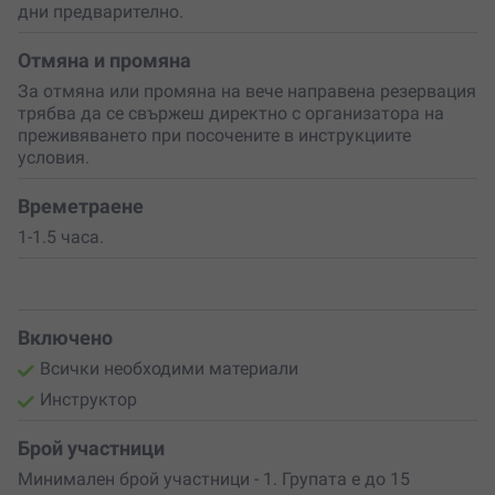
дни предварително.
Работилницата е отворена за малки и големи –
от 6
до 106 години
! Можеш да участваш сам, с любимия си
Отмяна и промяна
човек, с приятели или дори да организираш събитие
За отмяна или промяна на вече направена резервация
като
рожден ден, дамско парти
или
тиймбилдинг
.
трябва да се свържеш директно с организатора на
Групите са малки – до 15 души, за да се гарантира
преживяването при посочените в инструкциите
лично внимание
и комфорт на всички участници.
условия.
Не пропускай възможността да
подариш
на себе си
или на любим човек тази неповторима емоция.
Времетраене
Запази мястото си сега
и си подари
спомен
, който ще
1-1.5 часа.
ти напомня за твоето
творческо вдъхновение
всеки
ден.
Включено
Всички необходими материали
Инструктор
Брой участници
Минимален брой участници - 1. Групата е до 15