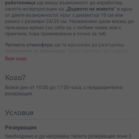
работилница
ще имаш възможност да изработиш
своята интерпретация на „
Дървото на живота
“ в една
от двете възможности: кръг с диаметър 18 см или
рамка с размери 24/29 см. Независимо дали искаш да
прекараш време със себе си, с любим човек или с
приятели, това преживяване е точно за теб.
Уютната атмосфера
ще те вдъхнови да разгърнеш
творческия си потенциал
. Не се тревожи, ако никога
преди не си творил – инструкторът ще ти помогне във
Виж още
всяка стъпка, а
всички необходими материали
са
осигурени. От
цветния и мек скандинавски мъх
до
рамката или кръга – всичко, което ти трябва, е на
Кога?
твое разположение. Единственото, което трябва да
Всеки ден от 10:00 до 17:00 часа, с предварителна
донесеш, е доброто си настроение!
резервация.
Творческият процес
е релаксиращ и изпълнен с
емоции. Ще можеш да експериментираш с различни
цветове и техники, докато създаваш нещо уникално,
Условия
което да
изразява твоята индивидуалност
.
Скандинавският мъх, който ще използваш, е
Резервация
екологичен
и изисква нулева поддръжка, но добавя
Необходимо е да направиш твоята резервация поне 3
стил и свежест
на всяко пространство.