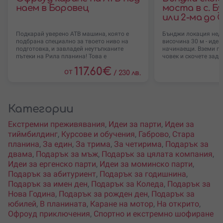
наем в Боровец
моста в с. Бу
или 2-ма до 
Подкарай уверено АТВ машина, която е
Бънджи локация неда
подбрана специално за твоето ниво на
височина 30 м - идеа
подготовка, и завладей неутъпканите
начинаещи. Вземи пр
пътеки на Рила планина! Това е
човек и скочете зад
117.60
€
от
/
230 лв.
Категории
Екстремни преживявания
,
Идеи за парти
,
Идеи за
тиймбилдинг
,
Курсове и обучения
,
Габрово
,
Стара
планина
,
За един
,
За трима
,
За четирима
,
Подарък за
двама
,
Подарък за мъж
,
Подарък за цялата компания
,
Идеи за ергенско парти
,
Идеи за моминско парти
,
Подарък за абитуриент
,
Подарък за годишнина
,
Подарък за имен ден
,
Подарък за Коледа
,
Подарък за
Нова Година
,
Подарък за рожден ден
,
Подарък за
юбилей
,
В планината
,
Каране на мотор
,
На открито
,
Офроуд приключения
,
Спортно и екстремно шофиране