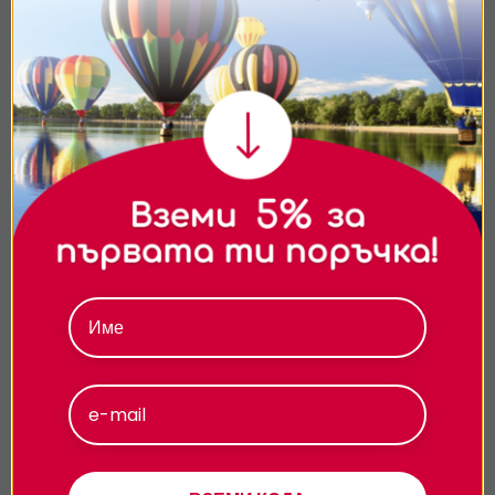
с каране на ендуро мотор?
Ние използваме бисквитки. Използваме
Подходящо ли е за начинаещи?
бисквитки и подобни технологии, за да осигурим
работата на уебсайта, да подобрим
Какво трябва да си нося за двудневния
изживяването ви, да анализираме използването
престой и карането на ендуро
на сайта и да ви показваме персонализирано
мотора?
съдържание и реклами. Можете да приемете
всички бисквитки, да откажете всички или да
изберете предпочитания.За повече информация
относно начина, по който обработваме вашите
Подарявай модерно
данни, моля, посетете нашата страница за
поверителност.
Приемам
Персонализиране