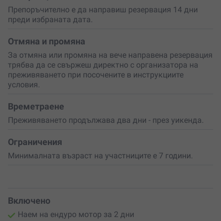
настроение и желание да се научиш да караш ендуро
Препоръчително е да направиш резервация 14 дни
мотор.
преди избраната дата.
Отмяна и промяна
За отмяна или промяна на вече направена резервация
трябва да се свържеш директно с организатора на
преживяването при посочените в инструкциите
условия.
Времетраене
Преживяването продължава два дни - през уикенда.
Ограничения
Минималната възраст на участниците е 7 години.
Включено
Наем на ендуро мотор за 2 дни