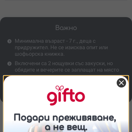
Важно
Минимална възраст - 7 г., деца с
придружител. Не се изисква опит или
шофьорска книжка.
Включени са 2 нощувки със закуски, но
обядите и вечерите се заплащат на място
от участниците.
За организиране на групи (тиймбилдинг и
др.) се свържи с нас за специални условия.
Повече информация
Съгласие
Подробности
Относно
Може ли да се организира тиймбилдинг