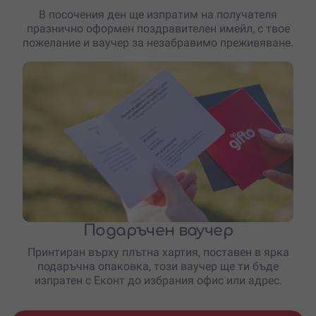
В посочения ден ще изпратим на получателя
празнично оформен поздравителен имейл, с твое
пожелание и ваучер за незабравимо преживяване.
Подаръчен ваучер
Принтиран върху плътна хартия, поставен в ярка
подаръчна опаковка, този ваучер ще ти бъде
изпратен с Еконт до избрания офис или адрес.