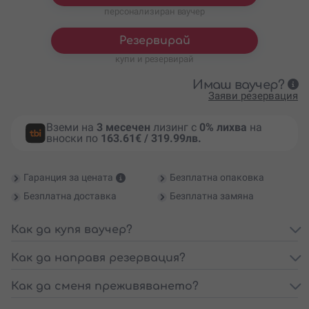
персонализиран ваучер
Резервирай
купи и резервирай
Имаш ваучер?
Заяви резервация
Вземи на
3 месечен
лизинг с
0% лихва
на
вноски по
163.61€ / 319.99лв.
Гаранция за цената
Безплатна опаковка
Безплатна доставка
Безплатна замяна
Как да купя ваучер?
Как да направя резервация?
Как да сменя преживяването?