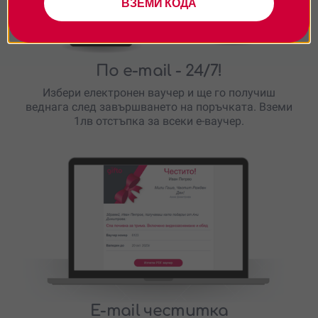
ВЗЕМИ КОДА
По e-mail
- 24/7!
Избери електронен ваучер и ще го получиш
веднага след завършването на поръчката. Вземи
1лв отстъпка за всеки е-ваучер.
E-mail честитка