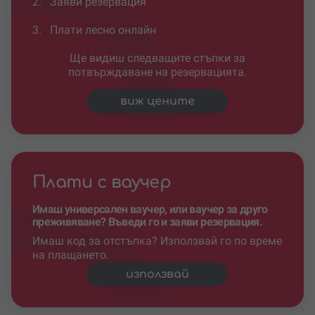
2.
Заяви резервация
3.
Плати лесно онлайн
Ще видиш следващите стъпки за
потвърждаване на резервацията.
виж цените
Плати с ваучер
Имаш универсален ваучер, или ваучер за друго
преживяване? Въведи го и заяви резервация.
Имаш код за отстъпка? Използвай го по време
на плащането.
използвай