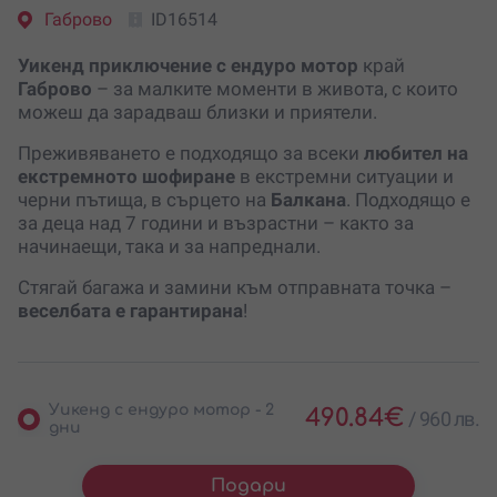
Габрово
ID16514
Уикенд приключение с ендуро мотор
край
Габрово
– за малките моменти в живота, с които
можеш да зарадваш близки и приятели.
Преживяването е подходящо за всеки
любител на
екстремното шофиране
в екстремни ситуации и
черни пътища, в сърцето на
Балкана
. Подходящо е
за деца над 7 години и възрастни – както за
начинаещи, така и за напреднали.
Стягай багажа и замини към отправната точка –
веселбата е гарантирана
!
Уикенд с ендуро мотор - 2
490.84
€
/
960 лв.
дни
Подари