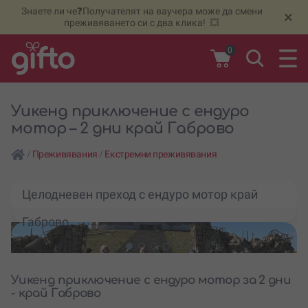
Знаете ли че❓Получателят на ваучера може да смени
🆕
Н
×
преживяването си с два клика! 💥
0
Уикенд приключение с ендуро
мотор – 2 дни край Габрово
/
Преживявания
/
Екстремни преживявания
Целодневен преход с ендуро мотор край
Габрово
Уикенд приключение с ендуро мотор за 2 дни
- край Габрово