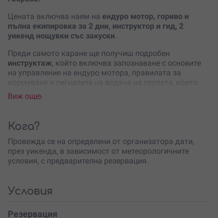
Цената включва наем на
ендуро мотор, гориво и
пълна екипировка за 2 дни, инструктор и гид, 2
уикенд нощувки със закуски
.
Преди самото каране ще получиш подробен
инструктаж
, който включва запознаване с основите
на управление на ендуро мотора, правилата за
кормуване и сигналите на водача на групата, които
трябва да следваш.
Виж още
По време на преживяването ще имаш възможността
да придобиеш увереност в управлението на
Кога?
превозното средство на две колела, да се запознаеш с
нови приключенци и да се насладиш на спокойствието
Провежда се на определени от организатора дати,
и необятната природа.
през уикенда, в зависимост от метеорологичните
условия, с предварителна резервация.
Забавлението е подходящо за
подарък за всеки повод
и без повод – за теб, за твоята половинка, колега,
приятел или дете над 7 г.
Условия
Не се изисква нито опит, нито шофьорска книжка
, за
да се включиш в приключението – само добро
Резервация