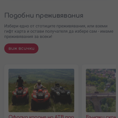
Подобни преживявания
Избери едно от стотиците преживявания, или вземи
гифт карта и остави получателя да избере сам - имаме
преживявания за всеки!
виж всички
Офроуд каране на АТВ под
Бънджи скок