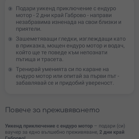
Подари уикенд приключение с ендуро
мотор - 2 дни край Габрово - направи
незабравима изненада на свои близки и
приятели.
Зашеметяващи гледки, изглеждащи като
в приказка, мощен ендуро мотор и водач,
който ще те поведе към непознати
пътища и трасета.
Тренирай уменията си по каране на
ендуро мотор или опитай за първи път -
забавлявай се и придобий увереност.
Повече за преживяването
Уикенд приключение с ендуро мотор
– подари (си)
ваучер за едно вълшебно преживяване,
2 дни край
Габрово!