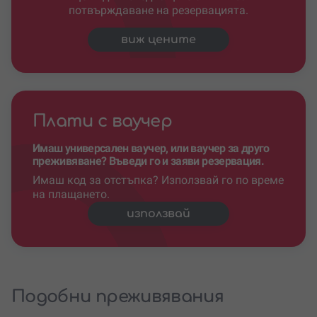
потвърждаване на резервацията.
виж цените
Плати с ваучер
Имаш универсален ваучер, или ваучер за друго
преживяване? Въведи го и заяви резервация.
Имаш код за отстъпка? Използвай го по време
на плащането.
използвай
Подобни преживявания