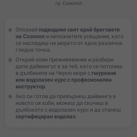
гр. Созопол
Опознай
подводния свят край бреговете
на Созопол
и непознатите усещания, като
се насладиш на морето от една различна
гледна точка.
Открий нови преживявания и разбери
дали дайвингът е за теб, като се потопиш
в дълбините на Черно море с
гмуркане
или водолазен курс с професионален
инструктор.
Ако си готов да превърнеш дайвинга в
новото си хоби, можеш да скочиш в
дълбокото с водолазен курс и да станеш
сертифициран водолаз.