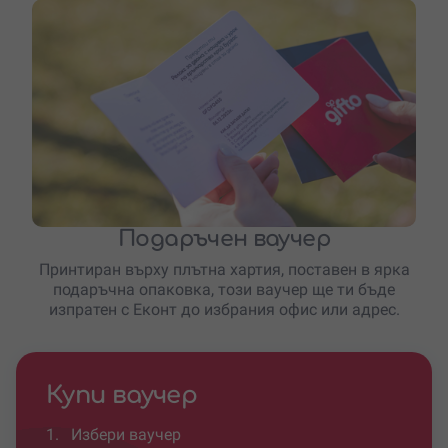
Подаръчен ваучер
Принтиран върху плътна хартия, поставен в ярка
подаръчна опаковка, този ваучер ще ти бъде
изпратен с Еконт до избрания офис или адрес.
Купи ваучер
1.
Избери ваучер