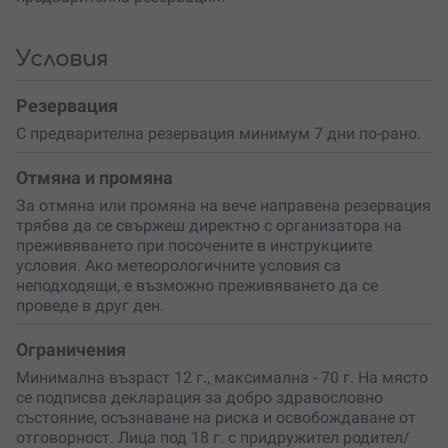
водолазен курс SDI Open Water Scuba Diver
в Созопол.
Той включва подробно обучение, теория и практика.
На финала ще получиш
международен сертификат
,
Условия
признат в целия свят, който ти дава възможност да се
гмуркаш навсякъде, където пожелаеш.
Резервация
С този сертификат използваш и преференциални цени
С предварителна резервация минимум 7 дни по-рано.
при участие в планираните от организатора водолазни
екскурзии в Египет, Малта, Малдиви, Раджа Ампат и
Отмяна и промяна
други дестинации.
За отмяна или промяна на вече направена резервация
трябва да се свържеш директно с организатора на
преживяването при посочените в инструкциите
условия. Ако метеорологичните условия са
неподходящи, е възможно преживяването да се
проведе в друг ден.
Ограничения
Минимална възраст 12 г., максимална - 70 г. На място
се подписва декларация за добро здравословно
състояние, осъзнаване на риска и освобождаване от
отговорност. Лица под 18 г. с придружител родител/