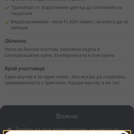
Транспорт от водолазния център до спотовете за
гмуркане
Видеозаснемане - носи FLASH памет, на която да се
запише
Облекло
Носи си бански костюм, хавлиена кърпа и
слънцезащитен крем. Екипировката е осигурена.
Брой участници
Един ваучер е за един човек. Ако искаш да споделиш
преживяването с приятели, подари ваучер и на тях.
Важно
Трябва да си в добро здраве, на място се