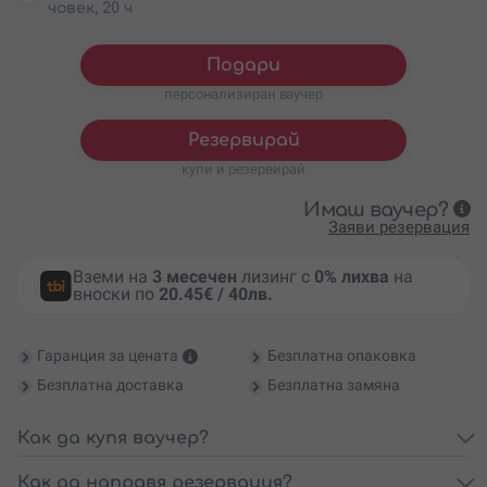
човек, 20 ч
Подари
персонализиран ваучер
Резервирай
купи и резервирай
Имаш ваучер?
Заяви резервация
Вземи на
3 месечен
лизинг с
0% лихва
на
вноски по
20.45€ / 40лв.
Гаранция за цената
Безплатна опаковка
Безплатна доставка
Безплатна замяна
Как да купя ваучер?
Как да направя резервация?