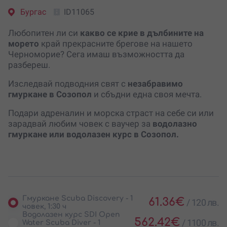
Бургас
ID11065
Любопитен ли си
какво се крие в дълбините на
морето
край прекрасните брегове на нашето
Черноморие? Сега имаш възможността да
разбереш.
Изследвай подводния свят с
незабравимо
гмуркане в Созопол
и сбъдни една своя мечта.
Подари адреналин и морска страст на себе си или
зарадвай любим човек с ваучер за
водолазно
гмуркане или водолазен курс в Созопол.
Гмуркане Scuba Discovery - 1
61.36
€
/
120 лв.
човек, 1:30 ч
Водолазен курс SDI Open
562.42
€
/
1100 лв.
Water Scuba Diver - 1