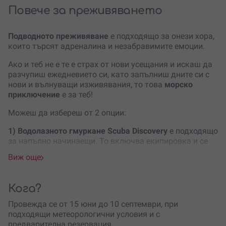
Повече за преживяването
Подводното преживяване
е подходящо за онези хора,
които търсят адреналина и незабравимите емоции.
Ако и теб не е те е страх от нови усещания и искаш да
разчупиш ежедневието си, като запълниш дните си с
нови и вълнуващи изживявания, то това
морско
приключение
е за теб!
Можеш да избереш от 2 опции:
1) Водолазното гмуркане
Scuba Discovery
е подходящо
за напълно начинаещи. То включва екипировка и се
извършва с
професионален инструктор
, който ще те
Виж още
напътства в първата ти подводна разходка.
А за да запазиш спомена завинаги, водолазното ти
Кога?
гмуркане ще бъде записано на
видео
!
Провежда се от 15 юни до 10 септември, при
2)
Ако пък вече си се гмуркал и това е твоето нещо,
подходящи метеорологични условия и с
направи следващата крачка, като се запишеш на
предварителна резервация.