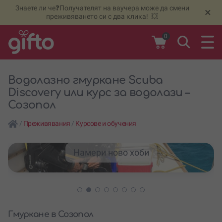
Знаете ли че❓Получателят на ваучера може да смени
🆕
Н
×
преживяването си с два клика! 💥
0
Водолазно гмуркане Scuba
Discovery или курс за водолази –
Созопол
/
Преживявания
/
Курсове и обучения
Намери ново хоби
Гмуркане в Созопол