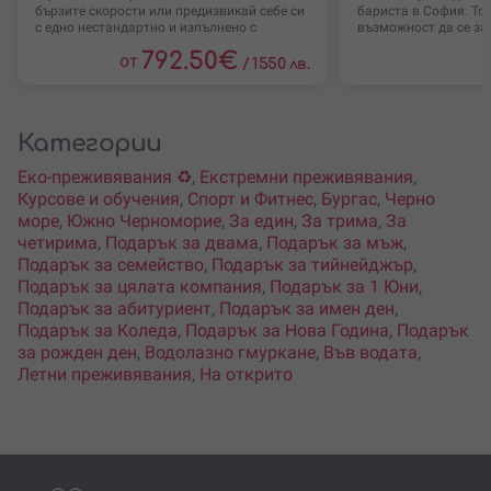
бързите скорости или предизвикай себе си
бариста в София. То
с едно нестандартно и изпълнено с
възможност да се за
792.50
€
от
/
1550 лв.
Категории
Еко-преживявания ♻️
,
Екстремни преживявания
,
Курсове и обучения
,
Спорт и Фитнес
,
Бургас
,
Черно
море
,
Южно Черноморие
,
За един
,
За трима
,
За
четирима
,
Подарък за двама
,
Подарък за мъж
,
Подарък за семейство
,
Подарък за тийнейджър
,
Подарък за цялата компания
,
Подарък за 1 Юни
,
Подарък за абитуриент
,
Подарък за имен ден
,
Подарък за Коледа
,
Подарък за Нова Година
,
Подарък
за рожден ден
,
Водолазно гмуркане
,
Във водата
,
Летни преживявания
,
На открито