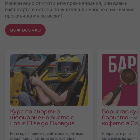
Избери едно от стотиците преживявания, или вземи
гифт карта и остави получателя да избере сам - имаме
преживявания за всеки!
виж всички
Курс по спортно
Бариста курс
шофиране на писта с
бариста – м
Lotus Elise до Пловдив
кафето в Со
Изненадай приятел, който знаеш, че има
Направи първите стъ
страст към спортните автомобили и
като избереш един от