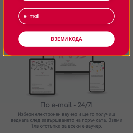
Приемам
Подарявай модерно
Персонализиране
ВЗЕМИ КОДА
По e-mail
- 24/7!
Избери електронен ваучер и ще го получиш
веднага след завършването на поръчката. Вземи
1лв отстъпка за всеки е-ваучер.