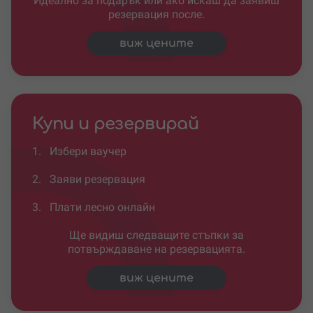
Идеално за подарък или ако искаш да заявиш
резервация после.
виж цените
Купи и резервирай
1.
Избери ваучер
2.
Заяви резервация
3.
Плати лесно онлайн
Ще видиш следващите стъпки за
потвърждаване на резервацията.
виж цените