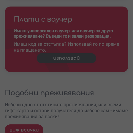
Плати с ваучер
Имаш универсален ваучер, или ваучер за друго
преживяване? Въведи го и заяви резервация.
Имаш код за отстъпка? Използвай го по време
на плащането.
използвай
Подобни преживявания
Избери едно от стотиците преживявания, или вземи
гифт карта и остави получателя да избере сам - имаме
преживявания за всеки!
виж всички