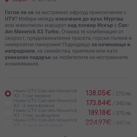
Готов ли си
за екстремно офроуд приключение с
UTV
? Избери между
изкачване до връх Мургаш
или живописен маршрут
над язовир Искър
с
Can-
Am Maverick X3 Turbo.
Очаква те комбинация от
скорост, предизвикателни трасета, горски пътеки и
невероятни панорами! Подходящо
за начинаещи и
напреднали
, за семейства, приятели или като
уникален подарък
за любителите на екстремните
изживявания.
Наем UTV Can-Am Maverick
138.05
€
/
270 лв.
X3 - 1 час возене
Наем UTV Can-Am Maverick
173.84
€
/
340 лв.
X3 - 2 часа возене
Наем UTV Can-Am Maverick
189.18
€
/
370 лв.
X3 - 1 час шофиране
Наем UTV Can-Am Maverick
224.97
€
/
440 лв.
X3 - 2 часа шофиране
Наем UTV Can-Am Maverick
378.36
€
/
740 лв.
X3 - 1 час шофиране за 2-ма