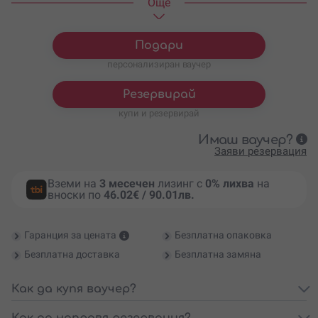
Oще
Наем UTV Can-Am Maverick
449.94
€
/
880 лв.
X3 - 2 часа шофиране за 2-
ма
Подари
персонализиран ваучер
Резервирай
купи и резервирай
Имаш ваучер?
Заяви резервация
Вземи на
3 месечен
лизинг с
0% лихва
на
вноски по
46.02€ / 90.01лв.
Гаранция за цената
Безплатна опаковка
Безплатна доставка
Безплатна замяна
Как да купя ваучер?
Как да направя резервация?