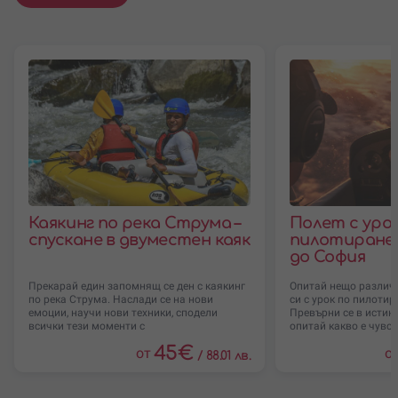
Каякинг по река Струма –
Полет с урок
спускане в двуместен каяк
пилотиране 
до София
Прекарай един запомнящ се ден с каякинг
Опитай нещо различн
по река Струма. Наслади се на нови
си с урок по пилотир
емоции, научи нови техники, сподели
Превърни се в истинс
всички тези моменти с
опитай какво е чувс
45
€
от
о
/
88.01 лв.