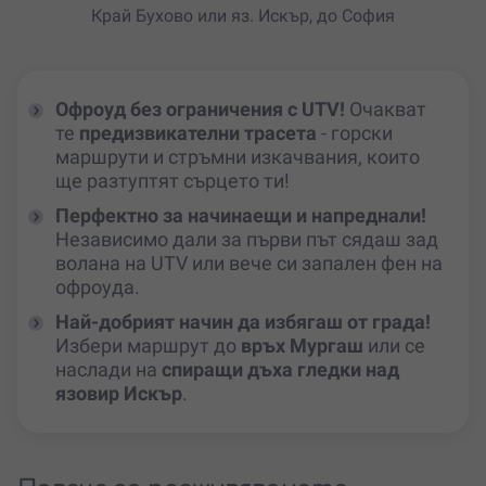
Край Бухово или яз. Искър, до София
Офроуд без ограничения с UTV!
Очакват
те
предизвикателни трасета
- горски
маршрути и стръмни изкачвания, които
ще разтуптят сърцето ти!
Перфектно за начинаещи и напреднали!
Независимо дали за първи път сядаш зад
волана на UTV или вече си запален фен на
офроуда.
Най-добрият начин да избягаш от града!
Избери маршрут до
връх Мургаш
или се
наслади на
спиращи дъха гледки над
язовир Искър
.