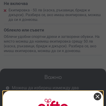
Не включва
Екипировка - 50 лв (каска, ръкавици, бридж и
джърси). Разбира се, ако имаш екипировка, можеш
да си я донесеш.
Облекло или съвети
Облечи удобни спортни дрехи и затворени обувки. На
място можеш да наемеш екипировка срещу 50 лв
(каска, ръкавици, бридж и джърси). Разбира се, ако
имаш екипировка, можеш да си я донесеш.
Важно
Можеш да избереш измежду два
маршрута: до връх Мургаш или района
над яз. Искър.
За шофиране трябва да имаш шофьорска