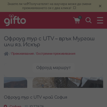
Знаете ли че❓Получателят на ваучера може да смени
🆕
Н
×
преживяването си с два клика! 💥
0
Офроуд тур с UTV – връх Мургаш
или яз. Искър
/
Преживявания
/
Екстремни преживявания
Oфроуд маршрут
Офроуд тур с UTV край София
София
ID77676