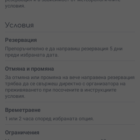
Ако обичаш динамиката, природата и приключенията,
условия.
това изживяване е
създадено точно за теб
.
Независимо дали си абсолютен начинаещ или имаш
опит в шофирането по пресечен терен, това
Условия
преживяване ще ти подари неподправена емоция и
незабравими гледки.
Перфектен избор за приятели,
Резервация
семейства или като подарък
за всеки, който обича
Препоръчително е да направиш резервация 5 дни
силните усещания и красотата на природата
. Подари
преди избраната дата.
го на приятел, половинка или дори на себе си –
защото
спомените от такова приключение остават
завинаги!
Отмяна и промяна
За отмяна или промяна на вече направена резервация
трябва да се свържеш директно с организатора на
преживяването при посочените в инструкциите
условия.
Времетраене
1 или 2 часа според избраната опция.
Ограничения