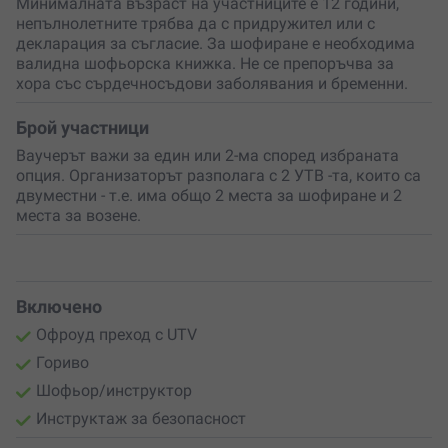
Минималната възраст на участниците е 12 години,
непълнолетните трябва да с придружител или с
декларация за съгласие. За шофиране е необходима
валидна шофьорска книжка. Не се препоръчва за
хора със сърдечносъдови заболявания и бременни.
Брой участници
Ваучерът важи за един или 2-ма според избраната
опция. Организаторът разполага с 2 УТВ -та, които са
двуместни - т.е. има общо 2 места за шофиране и 2
места за возене.
Включено
Офроуд преход с UTV
Гориво
Шофьор/инструктор
Инструктаж за безопасност