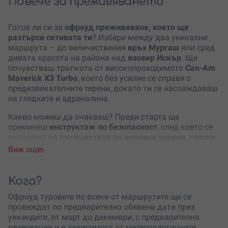
Повече за преживяването
Готов ли си за
офроуд преживяване, което ще
разтърси сетивата ти
? Избери между два уникални
маршрута – до величествения
връх Мургаш
или сред
дивата красота на района над
язовир Искър
. Ще
почувстваш тръпката от високопроходимото
Can-Am
Maverick X3 Turbo
, което без усилие се справя с
предизвикателните терени, докато ти се наслаждаваш
на гледките и адреналина.
Какво можеш да очакваш? Преди старта ще
преминеш
инструктаж по безопасност
, след което се
отправяш на
пътешествие по неравни терени, горски
пътеки и спиращи дъха панорами
. Ще преминеш през
Виж още
кални пътища, стръмни изкачвания и динамични
завои, които ще накарат сърцето ти да бие по-бързо! А
когато спреш на някоя висока точка, за да се
Кога?
насладиш на
панорамната гледка към Софийска
Офроуд туровете по всеки от маршрутите ще се
Стара планина или спокойствието на язовир Искър
,
провеждат по предварително обявени дати през
ще разбереш защо природата е най-добрият фон за
уикендите, от март до декември, с предварителна
приключения.
резервация и в зависимост от метеорологичните