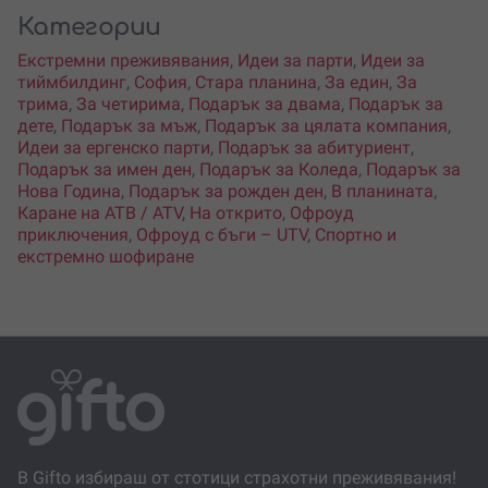
Категории
Екстремни преживявания
,
Идеи за парти
,
Идеи за
тиймбилдинг
,
София
,
Стара планина
,
За един
,
За
трима
,
За четирима
,
Подарък за двама
,
Подарък за
дете
,
Подарък за мъж
,
Подарък за цялата компания
,
Идеи за ергенско парти
,
Подарък за абитуриент
,
Подарък за имен ден
,
Подарък за Коледа
,
Подарък за
Нова Година
,
Подарък за рожден ден
,
В планината
,
Каране на АТВ / ATV
,
На открито
,
Офроуд
приключения
,
Офроуд с бъги – UTV
,
Спортно и
екстремно шофиране
В Gifto избираш от стотици страхотни преживявания!