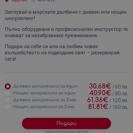
Заплувай в морските дълбини с дневен или нощен
шнорхелинг!
Пълно оборудване и професионален инструктор те
очакват за незабравимо преживяване.
Подари на себе си или на любим човек
вълшебството на подводния свят – резервирай
сега!
30.68
€
/
60 лв.
Дневен шнорхелинг за един
40.90
€
/
80 лв.
Нощен шнорхелинг за един
61.36
€
/
120 лв.
Дневен шнорхелинг за 2-ма
81.81
€
/
160 лв.
Нощен шнорхелинг за 2-ма
Подари
персонализиран ваучер