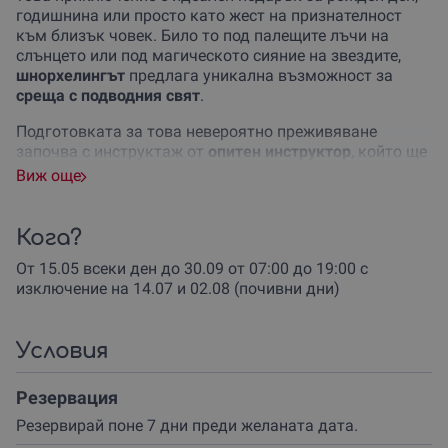
годишнина или просто като жест на признателност
към близък човек. Било то под палещите лъчи на
слънцето или под магическото сияние на звездите,
шнорхелингът
предлага уникална възможност за
среща с подводния свят
.
Подготовката за това невероятно преживяване
започва с инструктаж от
опитен инструктор
, който ще
те запознае с основите на шнорхелинга и ще ти
Виж още
предостави цялата необходима екипировка.
Продължителността на самото приключение е около
един час, като прекарваш приблизително 30 минути
Кога?
под вода
, изследвайки зашеметяващия морски живот
От 15.05 всеки ден до 30.09 от 07:00 до 19:00 с
и подводни пейзажи.
изключение на 14.07 и 02.08 (почивни дни)
Нощният шнорхелинг
добавя още едно измерение към
твоето приключение – изпълвайки тъмнината под
водата със светлината на подводни фенери, ти ще
Условия
имаш възможността да видиш морския живот в една
съвсем различна и магическа светлина.
Резервация
Не пропускай шанса
да се потопиш в незабравимите
Резервирай поне 7 дни преди желаната дата.
морски приключения с нашите шнорхелинг