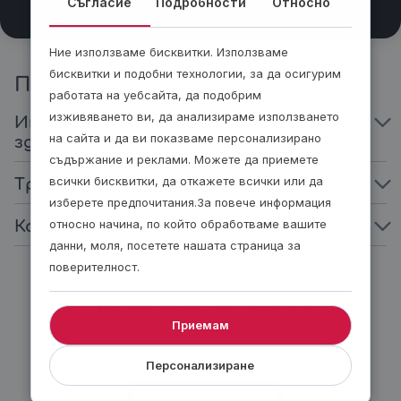
Съгласие
Подробности
Относно
родител/настойник.
Ние използваме бисквитки. Използваме
бисквитки и подобни технологии, за да осигурим
Повече информация
работата на уебсайта, да подобрим
изживяването ви, да анализираме използването
Има ли ограничения за възрастта и
на сайта и да ви показваме персонализирано
здравословното състояние?
съдържание и реклами. Можете да приемете
всички бисквитки, да откажете всички или да
Трябва ли предварително опит?
изберете предпочитания.За повече информация
относно начина, по който обработваме вашите
Какво трябва да нося със себе си?
данни, моля, посетете нашата страница за
поверителност.
Подарявай модерно
Приемам
Персонализиране