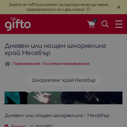
Знаете ли че❓Получателят на ваучера може да смени
🆕
Н
×
преживяването си с два клика! 💥
0
Дневен или нощен шнорхелинг
край Несебър
/
Преживявания
/
Екстремни преживявания
Шнорхелинг край Несебър
Дневен или нощен шнорхелинг - Несебър
Бургас
ID41892