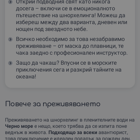
Открий подводния свят като никога
досега – включи се в емоционалното
пътешествие на шнорхелинга! Можеш да
избереш между два варианта, дневен или
нощен под звездното небе.
Всичко необходимо за това незабравимо
преживяване – от маска до плавници, те
чака заедно с професионален инструктор.
Защо да чакаш? Впусни се в морските
приключения сега и разкрий тайните на
океана!
Повече за преживяването
Преживяването на шнорхелинг в пленителните води на
Черно море
е нещо, което трябва да се изпита поне
веднъж в живота.
Подходящо за всеки
авантюрист,
това приключение е идеален подарък за рожден ден,