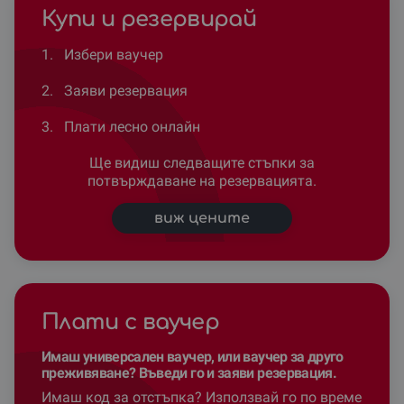
Купи и резервирай
1.
Избери ваучер
2.
Заяви резервация
3.
Плати лесно онлайн
Ще видиш следващите стъпки за
потвърждаване на резервацията.
виж цените
Плати с ваучер
Имаш универсален ваучер, или ваучер за друго
преживяване? Въведи го и заяви резервация.
Имаш код за отстъпка? Използвай го по време