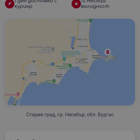
1 ден доставка с
12 месеца
куриер
валидност
Стария град, гр. Несебър, обл. Бургас