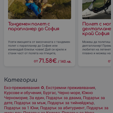
Тандемен полет с
Полет с мо
парапланер до София
делтаплане
край София
Усети емоцията от височината с тандемен
Можеш да полетиш с 
полет с парапланер до София или
делтапланер! Прежив
изненадай близък човек! Дай си криле и
любител на летенето
стани част от полета на птиците,
плавно и можеш на с
71.58
€
от
от
/
140 лв.
Категории
Еко-преживявания ♻️
,
Екстремни преживявания
,
Курсове и обучения
,
Бургас
,
Черно море
,
Южно
Черноморие
,
За един
,
Подарък за двама
,
Подарък за
дете
,
Подарък за мъж
,
Подарък за тийнейджър
,
Подарък за 1 Юни
,
Подарък за абитуриент
,
Подарък за
имен ден
,
Подарък за Коледа
,
Подарък за Нова