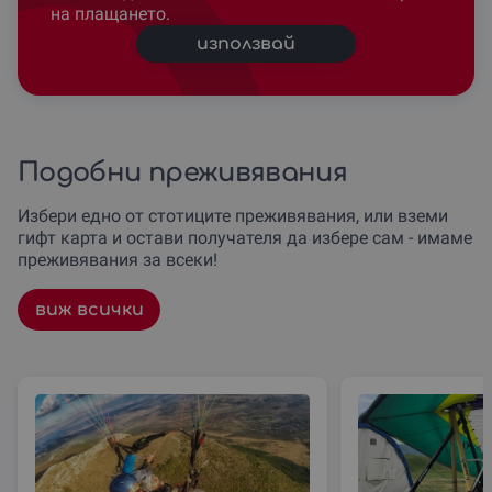
на плащането.
използвай
Подобни преживявания
Избери едно от стотиците преживявания, или вземи
гифт карта и остави получателя да избере сам - имаме
преживявания за всеки!
виж всички