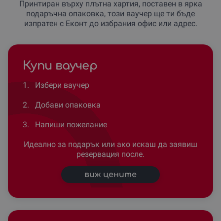
Принтиран върху плътна хартия, поставен в ярка
подаръчна опаковка, този ваучер ще ти бъде
изпратен с Еконт до избрания офис или адрес.
Купи ваучер
1.
Избери ваучер
2.
Добави опаковка
3.
Напиши пожелание
Идеално за подарък или ако искаш да заявиш
резервация после.
виж цените