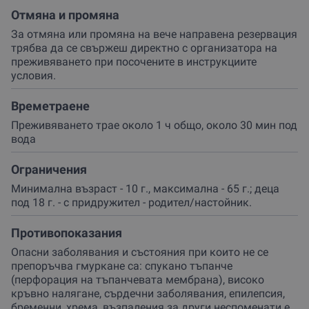
преживявания!
Резервирай своя ваучер сега
и подари
Отмяна и промяна
на себе си или на любим човек вълнуваща среща с
За отмяна или промяна на вече направена резервация
красотата на подводния свят.
трябва да се свържеш директно с организатора на
преживяването при посочените в инструкциите
условия.
Времетраене
Преживяването трае около 1 ч общо, около 30 мин под
вода
Ограничения
Минимална възраст - 10 г., максимална - 65 г.; деца
под 18 г. - с придружител - родител/настойник.
Противопоказания
Опасни заболявания и състояния при които не се
препоръчва гмуркане са: спукано тъпанче
(перфорация на тъпанчевата мембрана), високо
кръвно налягане, сърдечни заболявания, епилепсия,
бременни, хрема, възпаления за други неспоменати е