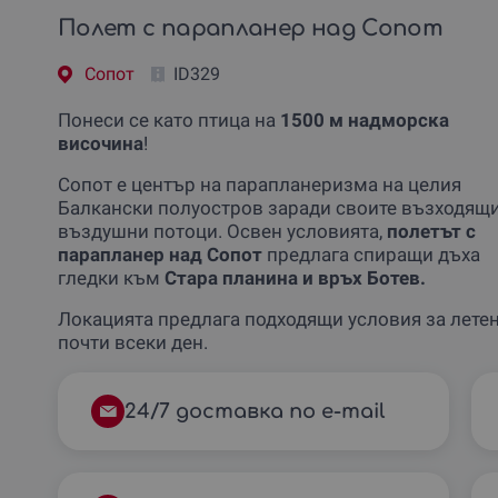
Полет с парапланер над Сопот
Сопот
ID329
Понеси се като птица на
1500 м надморска
височина
!
Сопот е център на парапланеризма на целия
Балкански полуостров заради своите възходящ
въздушни потоци. Освен условията,
полетът с
парапланер над Сопот
предлага спиращи дъха
гледки към
Стара планина и връх Ботев.
Локацията предлага подходящи условия за лете
почти всеки ден.
24/7 доставка по e-mail