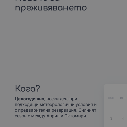
преживяването
Кога?
пон
вто
Целогодишно,
всеки ден, при
подходящи метеорологични условия и
с предварителна резервация. Силният
сезон е между Април и Октомври.
3
4