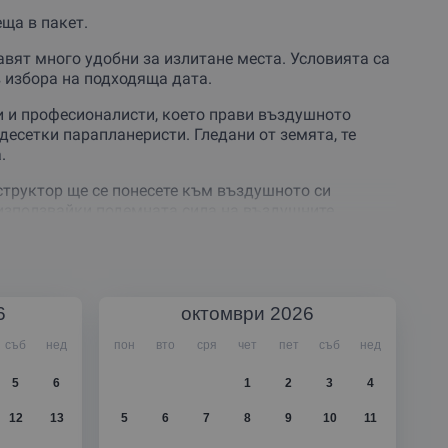
ща в пакет.
тавят много удобни за излитане места. Условията са
в избора на подходяща дата.
и и професионалисти, което прави въздушното
десетки парапланеристи. Гледани от земята, те
.
нструктор ще се понесете към въздушното си
 използвайки подемната сила на въздушните
ята на
летенето и величествените, приказни
ти
. Ако имаш малко дързост и желание, може да
ш опитните парапланеристи да правят често.
6
октомври
2026
аш, почти сигурно ще поискаш да повториш или да
съб
нед
пон
вто
сря
чет
пет
съб
нед
5
6
1
2
3
4
ет и особености.
12
13
5
6
7
8
9
10
11