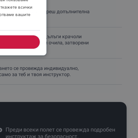
орт
откажете всички
ане - можеш да избереш допълнителна
ботваме вашите
тър, удобни дрехи с дълъги крачоли
ез лятото), слънчеви очила, затворени
нето се провежда индивидуално,
само за теб и твоя инструктор.
Преди всеки полет се провежда подробен
инструктаж за безопасност.