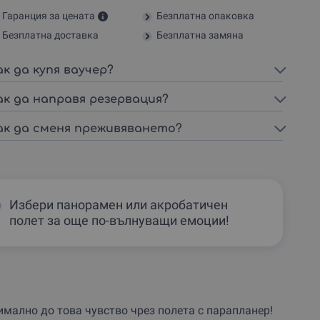
Гаранция за цената
Безплатна опаковка
Безплатна доставка
Безплатна замяна
ак да купя ваучер?
ак да направя резервация?
ак да сменя преживяването?
Избери панорамен или акробатичен
полет за още по-вълнуващи емоции!
имално до това чувство чрез полета с парапланер!