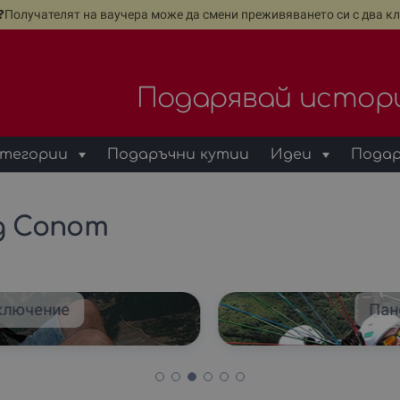
е❓Получателят на ваучера може да смени преживяването си с два кл
Подарявай истор
тегории
Подаръчни кутии
Идеи
Подар
д Сопот
ключение
Пан