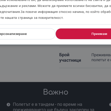
Не включва
Трансп
ъдържание и реклами. Можете да приемете всички бисквитки, да 
Заснем
едпочитания.За повече информация относно начина, по който обра
опция
т от
ете нашата страница за поверителност.
Дрес код
Яке за вя
ерсонализиране
Приемам
(дори и пр
обувки.
Брой
Преживява
участници
полетът е 
Важно
Полетът е в тандем - по време на
преживяването ще бъдеш закрепен за