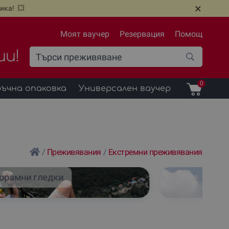
×
ика! 💥
Моят ваучер
Резервация
Помощ
ии!
0
ъчна опаковка
Универсален ваучер
/
Преживявания
/
Екстремни преживявания
орамни гледки