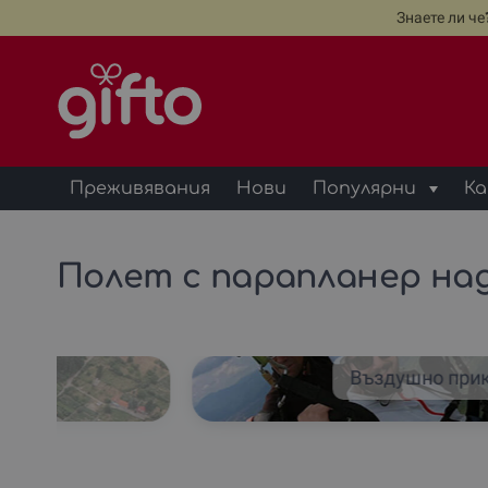
Знаете ли ч
Преживявания
Нови
Популярни
Ка
Полет с парапланер на
Въздушно при