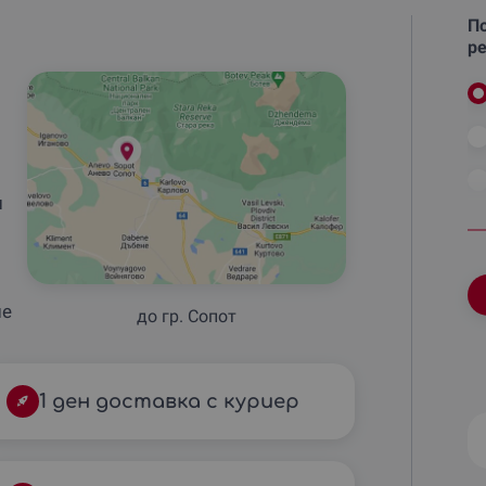
По
ре
и
не
до гр. Сопот
1 ден доставка с куриер