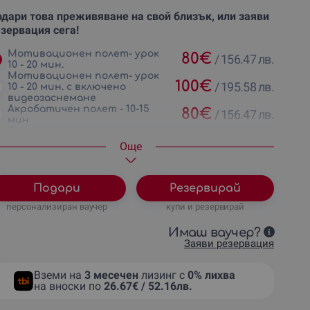
дари това преживяване на свой близък, или заяви
зервация сега!
Мотивационен полет- урок
80
€
/
156.47 лв.
10 - 20 мин.
Мотивационен полет- урок
100
€
/
195.58 лв.
10 - 20 мин. с включено
видеозаснемане
Акробатичен полет - 10-15
80
€
/
156.47 лв.
мин
Панорамен прелет+видео -
150
€
/
293.37 лв.
30-60 мин
Oще
Подари
Резервирай
персонализиран ваучер
купи и резервирай
Имаш ваучер?
Заяви резервация
Вземи на
3 месечен
лизинг с
0% лихва
на вноски по
26.67€ / 52.16лв.