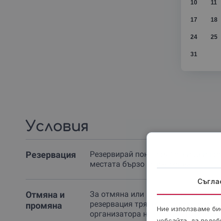
10
11
17
18
24
25
31
Условия
Резервация
Резервирай поне 3 работни дни пр
местата бързо се изчерпват.
Съгла
Отмяна и
За отмяна или промяна на вече на
резервация трябва да се свържеш 
промяна
Ние използваме бис
организатора на преживяването п
уебсайта, да подоб