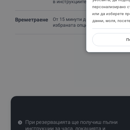
в инструкциите условия.
персонализирано с
или да изберете пр
Времетраене
От 15 минути до 1 час, в зависимос
данни, моля, посет
избраната опция.
П
При резервацията ще получиш пълни
инструкции за часа, локацията и