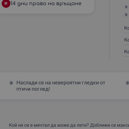
14 дни право на връщане
К
К
К
Наслади се на невероятни гледки от
птичи поглед!
Кой не си е мечтал да може да лети? Доближи се макс