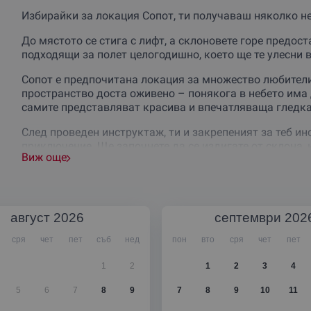
Избирайки за локация Сопот, ти получаваш няколко не
До мястото се стига с лифт, а склоновете горе предос
подходящи за полет целогодишно, което ще те улесни 
Сопот е предпочитана локация за множество любител
пространство доста оживено – понякога в небето има 
самите представляват красива и впечатляваща гледка
След проведен инструктаж, ти и закрепеният за теб и
приключение. Ще започнете да се издигате от склона,
Виж още
течения.
Единственото, което остава, е да се насладиш на маги
гледки, разкриващи се от Стара Планина под краката 
опиташ и въздушна акробатика – нещо, което ще види
август
2026
септември
202
Изживяването при полет е нещо специално – ако опит
сря
чет
пет
съб
нед
пон
вто
сря
чет
пет
подариш на близък човек.
1
2
1
2
3
4
Продължителността на полета зависят от избрания пак
5
6
7
8
9
7
8
9
10
11
Панорамен полет