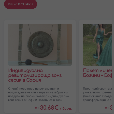
виж всички
Индивидуална
Пакет личен 
ревитализираща гонг
Богини – Соф
сесия в София
Открий ново ниво на релаксация и
Преоткрий своята же
подмладяване или направи незабравим
уникалното преживяв
подарък на любим човек с индивидуална
Две Богини“. Сподели
гонг сесия в София! Потопи се в тази
трансформация с лю
30.68
€
3
от
от
/
60 лв.