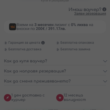
купи и резервирай
Имаш ваучер?
Заяви резервация
Вземи на
3 месечен
лизинг с
0% лихва
на
вноски по
200€ / 391.17лв.
Гаранция за цената
Безплатна опаковка
Безплатна доставка
Безплатна замяна
Как да купя ваучер?
Как да направя резервация?
Как да сменя преживяването?
1 ден доставка с
12 месеца
куриер
валидност