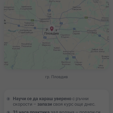
гр. Пловдив
Научи се да караш уверено
с ръчни
скорости –
запази
своя курс още днес.
31 часа практика
зад волана – подари си