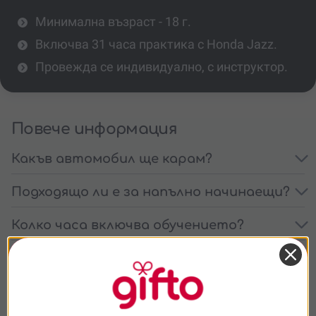
Минимална възраст - 18 г.
Включва 31 часа практика с Honda Jazz.
Провежда се индивидуално, с инструктор.
Повече информация
Какъв автомобил ще карам?
Подходящо ли е за напълно начинаещи?
Колко часа включва обучението?
Подходящо ли е за подарък?
Как протичат уроците по време на
обучението?