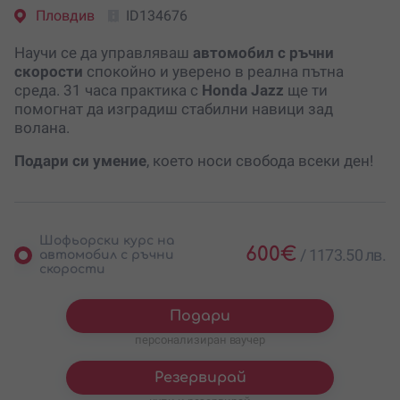
Пловдив
ID134676
Научи се да управляваш
автомобил с ръчни
скорости
спокойно и уверено в реална пътна
среда. 31 часа практика с
Honda Jazz
ще ти
помогнат да изградиш стабилни навици зад
волана.
Подари си умение
, което носи свобода всеки ден!
Шофьорски курс на
600
€
/
1173.50 лв.
автомобил с ръчни
скорости
Подари
персонализиран ваучер
Резервирай