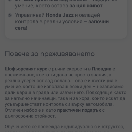
умение, което остава
за цял живот
.
Управлявай
Honda Jazz
и овладей
контрола в реални условия –
започни
сега!
Повече за преживяването
Шофьорският курс
с ръчни скорости в
Пловдив
е
преживяване, което ти дава не просто знания, а
реална увереност зад волана. Това е инвестиция в
умение, което ще използваш всеки ден – независимо
дали караш в града или извън него. Подходящ е както
за напълно начинаещи, така и за хора, които искат да
усъвършенстват контрола си върху автомобила.
Отличен избор е и като
практичен подарък
с
дългосрочна стойност.
Обучението се провежда индивидуално с инструктор,