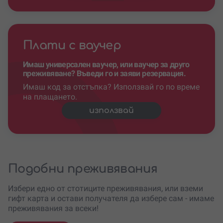
Плати с ваучер
Имаш универсален ваучер, или ваучер за друго
преживяване? Въведи го и заяви резервация.
Имаш код за отстъпка? Използвай го по време
на плащането.
използвай
Подобни преживявания
Избери едно от стотиците преживявания, или вземи
гифт карта и остави получателя да избере сам - имаме
преживявания за всеки!