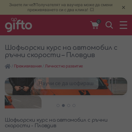
Знаете ли че❓Получателят на ваучера може да смени
🆕
Н
×
преживяването си с два клика! 💥
0
Шофьорски курс на автомобил с
ръчни скорости – Пловдив
/
Преживявания
/
Личностно развитие
Научи се да шофираш
Шофьорски курс на автомобил с ръчни
скорости - Пловдив