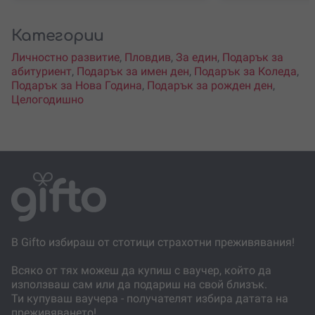
Категории
Личностно развитие
,
Пловдив
,
За един
,
Подарък за
абитуриент
,
Подарък за имен ден
,
Подарък за Коледа
,
Подарък за Нова Година
,
Подарък за рожден ден
,
Целогодишно
В Gifto избираш от стотици страхотни преживявания!
Всяко от тях можеш да купиш с ваучер, който да
използваш сам или да подариш на свой близък.
Ти купуваш ваучера - получателят избира датата на
преживяването!