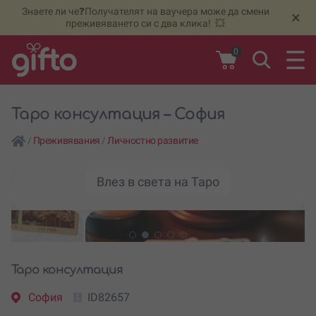
Знаете ли че❓Получателят на ваучера може да смени
🆕
Н
×
преживяването си с два клика! 💥
0
Таро консултация – София
/
Преживявания
/
Личностно развитие
Влез в света на Таро
Таро консултация
София
ID82657