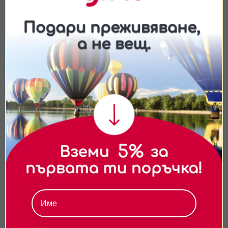
консултация?
Съгласие
Подробности
Относно
Подарявай модерно
Ние използваме бисквитки. Използваме
бисквитки и подобни технологии, за да осигурим
работата на уебсайта, да подобрим
изживяването ви, да анализираме използването
на сайта и да ви показваме персонализирано
съдържание и реклами. Можете да приемете
всички бисквитки, да откажете всички или да
изберете предпочитания.За повече информация
относно начина, по който обработваме вашите
данни, моля, посетете нашата страница за
поверителност.
По e-mail
- 24/7!
Избери електронен ваучер и ще го получиш
Приемам