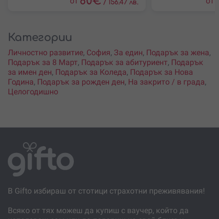
80
€
от
от
/
156.47 лв.
Категории
Личностно развитие
,
София
,
За един
,
Подарък за жена
,
Подарък за 8 Март
,
Подарък за абитуриент
,
Подарък
за имен ден
,
Подарък за Коледа
,
Подарък за Нова
Година
,
Подарък за рожден ден
,
На закрито / в града
,
Целогодишно
В Gifto избираш от стотици страхотни преживявания!
Всяко от тях можеш да купиш с ваучер, който да