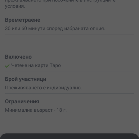
условия.
Подари си прозрение
и време за себе си или
зарадвай
любим човек
с това незабравимо преживяване. С
ваучер за Таро консултация
подаряваш отговори,
Времетраене
утеха, вдъхновение. Защото понякога
най-
30 или 60 минути според избраната опция.
подходящият подарък
е онзи, който
отваря очите и
сърцето
.
Включено
Четене на карти Таро
Брой участници
Преживяването е индивидуално.
Ограничения
Минимална възраст - 18 г.