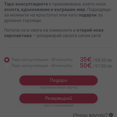
Таро консултацията
е преживяване, което носи
яснота, вдъхновение и вътрешен мир
. Подходящо
за моменти на кръстопът или като
подарък
за
духовно търсещи.
Потопи се в света на символите и
открий нова
перспектива
– резервирай своята сесия сега!
35
€
/
68.45 лв.
Таро консултация - 30 минути
50
€
/
97.80 лв.
Таро консултация - 60 минути
Подари
персонализиран ваучер
Резервирай
купи и резервирай
Имаш ваучер?