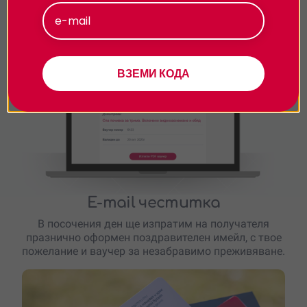
веднага след завършването на поръчката. Вземи
1лв отстъпка за всеки е-ваучер.
Персонализиране
ВЗЕМИ КОДА
E-mail честитка
В посочения ден ще изпратим на получателя
празнично оформен поздравителен имейл, с твое
пожелание и ваучер за незабравимо преживяване.