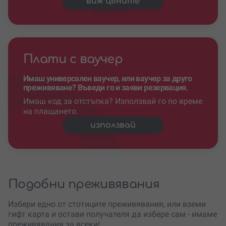
виж цените
Плати с ваучер
Имаш универсален ваучер, или ваучер за друго
преживяване? Въведи го и заяви резервация.
Имаш код за отстъпка? Използвай го по време
на плащането.
използвай
Подобни преживявания
Избери едно от стотиците преживявания, или вземи
гифт карта и остави получателя да избере сам - имаме
преживявания за всеки!