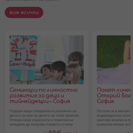
виж всички
Семинари по личностно
Пакет личен
развитие за деца и
Открий Боги
тийнейджъри – София
София
Подари нещо специално и различно на
Потопи се в магията
детето си или на детето на твой приятел.
индивидуална консул
Отвори нови хоризонти и помогни на
цветови анализ и пр
младежа да направи първите стъпки
уникални визии, вся