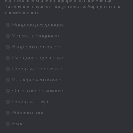
използваш сам или да подариш на свой близък.
Ти купуваш ваучера - получателят избира датата на
преживяването!
Направи резервация
Удължи валидност
Въпроси и отговори
Плащане и доставка
Подаръчна опаковка
Универсален ваучер
Отказ от покупката
Подаръчни кутии
Работи с нас
Блог