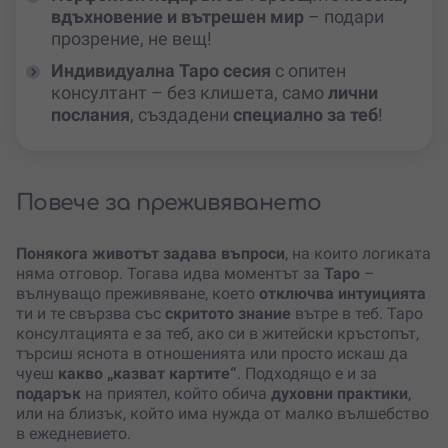
вдъхновение и вътрешен мир
– подари
прозрение, не вещ!
Индивидуална Таро сесия
с опитен
консултант – без клишета, само
лични
послания
, създадени
специално за теб
!
Повече за преживяването
Понякога животът задава въпроси
, на които логиката
няма отговор. Тогава идва моментът за
Таро
–
вълнуващо преживяване, което
отключва интуицията
ти и те свързва със
скритото знание
вътре в теб. Таро
консултацията е за теб, ако си в житейски кръстопът,
търсиш яснота в отношенията или просто искаш да
чуеш
какво „казват картите“
. Подходящо е и за
подарък
на приятел, който обича
духовни практики
,
или на близък, който има нужда от малко вълшебство
в ежедневието.