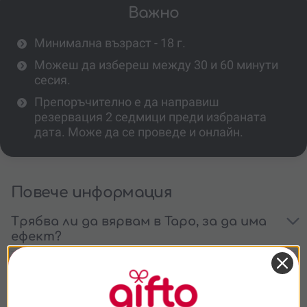
Важно
Минимална възраст - 18 г.
Можеш да избереш между 30 и 60 минути
сесия.
Препоръчително е да направиш
резервация 2 седмици преди избраната
дата. Може да се проведе и онлайн.
Повече информация
Трябва ли да вярвам в Таро, за да има
ефект?
Ще ми кажат ли картите бъдещето?
Мога ли да подаря ваучер за Таро