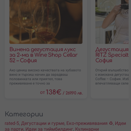
Винена дегустация лукс
Дегустация н
за 2-ма в Wine Shop Cellar
RITZ Specialty
52 – София
София
Ако цениш високо качествата на хубавото
Открий вълшебствот
вино и търсиш начин да зарадваш
с изискана дегустация
половинката или приятел, това
Coffee – София. Изб
преживяване е точно за
впечатляващи селекц
138
€
от
/
269.90 лв.
Категории
rated-5
,
Дегустации и гурме
,
Еко-преживявания ♻️
,
Идеи
за парти
,
Идеи за тиймбилдинг
,
Кулинарни