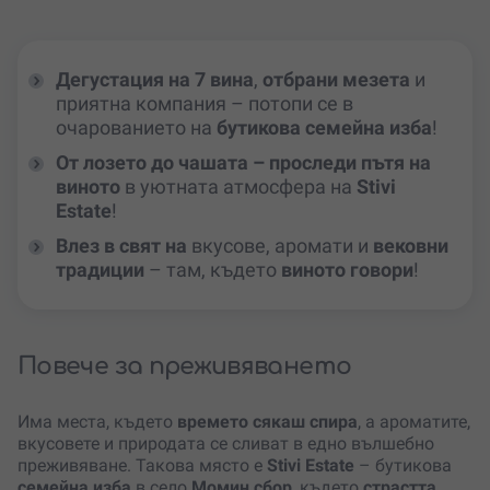
Дегустация на 7 вина
,
отбрани мезета
и
приятна компания – потопи се в
очарованието на
бутикова семейна изба
!
От лозето до чашата – проследи пътя на
виното
в уютната атмосфера на
Stivi
Estate
!
Влез в свят на
вкусове, аромати и
вековни
традиции
– там, където
виното говори
!
Повече за преживяването
Има места, където
времето сякаш спира
, а ароматите,
вкусовете и природата се сливат в едно вълшебно
преживяване. Такова място е
Stivi Estate
– бутикова
семейна изба
в село
Момин сбор
, където
страстта