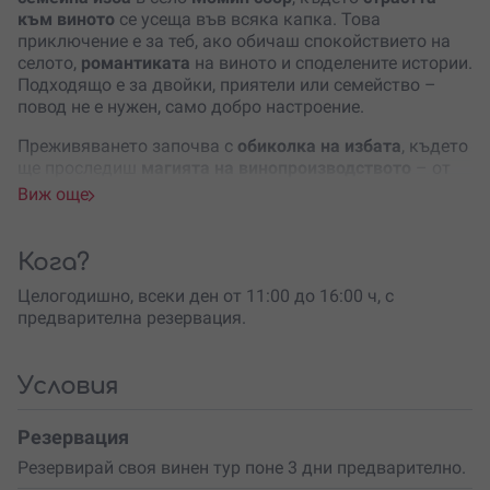
към виното
се усеща във всяка капка. Това
приключение е за теб, ако обичаш спокойствието на
селото,
романтиката
на виното и споделените истории.
Подходящо е за двойки, приятели или семействo –
повод не е нужен, само добро настроение.
Преживяването започва с
обиколка на избата
, където
ще проследиш
магията на винопроизводството
– от
първата ферментация до бутилирането. Ще научиш
Виж още
интересни факти
за уникалния метод на
отлежаване
в квеври
– древни глинени съдове, които придават
изключителен характер на някои от вината в избата.
Кога?
Следва
най-приятната част
–
дегустация на 7
Целогодишно, всеки ден от 11:00 до 16:00 ч, с
специално подбрани вина
, съчетани с домашно
предварителна резервация.
приготвени месни деликатеси, сирена, кашкавали и
минерална вода. В уютната дегустационна зала с
капацитет до 20 души
ще се насладиш на топло
Условия
посрещане, автентична атмосфера и вкус, който
остава дълго след последната глътка.
Резервация
Преживяването продължава около два часа и
Резервирай своя винен тур поне 3 дни предварително.
предлага възможност за потапяне с всичките сетива.