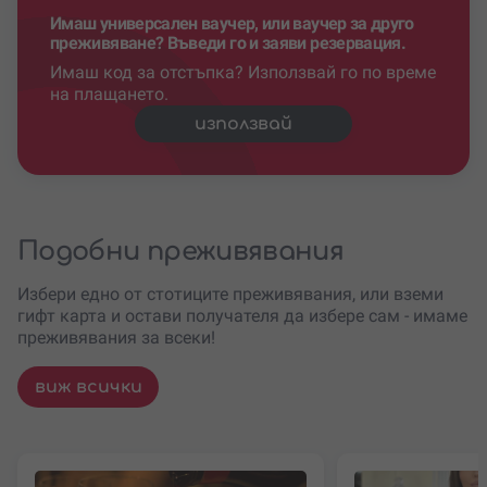
Имаш универсален ваучер, или ваучер за друго
преживяване? Въведи го и заяви резервация.
Имаш код за отстъпка? Използвай го по време
на плащането.
използвай
Подобни преживявания
Избери едно от стотиците преживявания, или вземи
гифт карта и остави получателя да избере сам - имаме
преживявания за всеки!
виж всички