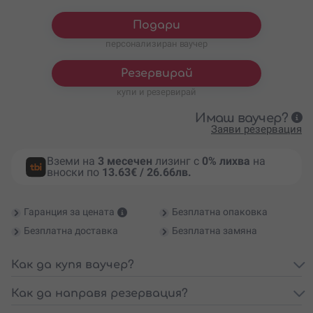
Подари
персонализиран ваучер
Резервирай
купи и резервирай
Имаш ваучер?
Заяви резервация
Вземи на
3 месечен
лизинг с
0% лихва
на
вноски по
13.63€ / 26.66лв.
Гаранция за цената
Безплатна опаковка
Безплатна доставка
Безплатна замяна
Как да купя ваучер?
Как да направя резервация?