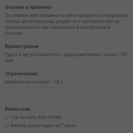
А
най-хубавото
? Можеш да отнесеш със себе си
Отмяна и промяна
бутилка или две от любимите си вина
– за
За отмяна или промяна на вече направена резервация
следващата специална вечер.
трябва да се свържеш директно с организатора на
преживяването при посочените в инструкциите
Ако търсиш начин да се презаредиш, да
изненадаш
условия.
любим човек
или да
подариш нещо истински
различно
– това винено приключение е чудесен избор.
Вземи своя ваучер
и преживей вкус, атмосфера и
Времетраене
традиция в едно.
Турът и дегустациите са с продължителност около 120
мин.
Ограничения
Минимална възраст - 18 г.
Включено
Тур на изба Stivi Estate
Винена дегустация на 7 вина