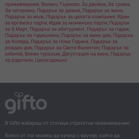
преживявания
,
Велико Търново
,
За двойки
,
За трима
,
За четирима
,
Подарък за двама
,
Подарък за жена
,
Подарък за мъж
,
Подарък за цялата компания
,
Идеи
за ергенско парти
,
Идеи за моминско парти
,
Подарък
за 8 Март
,
Подарък за абитуриент
,
Подарък за годеж
,
Подарък за годишнина
,
Подарък за имен ден
,
Подарък
за Коледа
,
Подарък за Нова Година
,
Подарък за
рожден ден
,
Подарък за Свети Валентин
,
Подарък за
юбилей
,
Винен туризъм
,
Дегустация на вино
,
Подарък
за родители
,
Целогодишно
В Gifto избираш от стотици страхотни преживявания!
Всяко от тях можеш да купиш с ваучер, който да