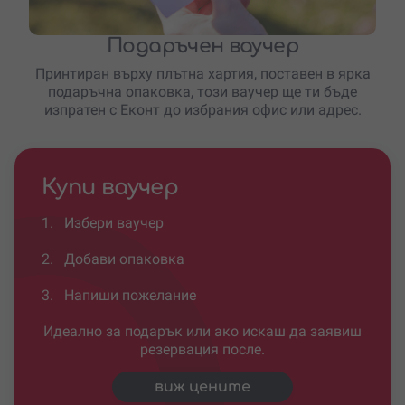
Подаръчен ваучер
Принтиран върху плътна хартия, поставен в ярка
подаръчна опаковка, този ваучер ще ти бъде
изпратен с Еконт до избрания офис или адрес.
Купи ваучер
1.
Избери ваучер
2.
Добави опаковка
3.
Напиши пожелание
Идеално за подарък или ако искаш да заявиш
резервация после.
виж цените