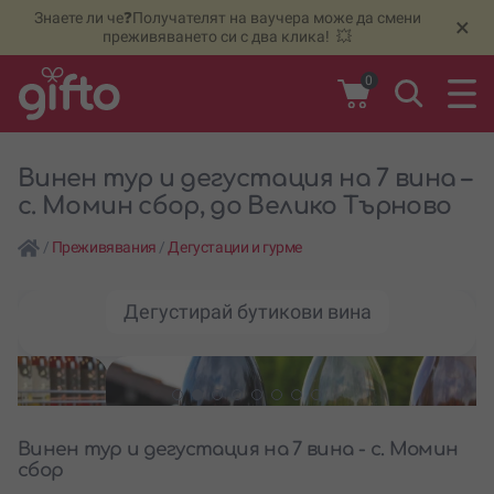
Знаете ли че❓Получателят на ваучера може да смени
🆕
Н
×
преживяването си с два клика! 💥
0
Винен тур и дегустация на 7 вина –
с. Момин сбор, до Велико Търново
/
Преживявания
/
Дегустации и гурме
Дегустирай бутикови вина
Винен тур и дегустация на 7 вина - с. Момин
сбор