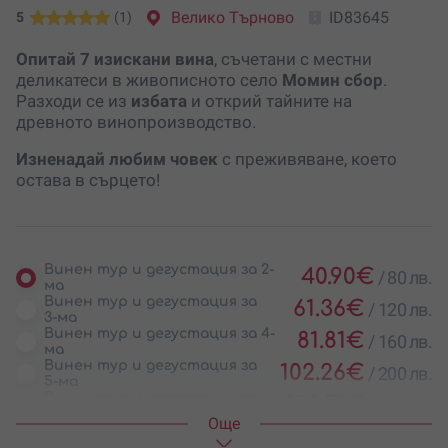
Велико Търново
ID83645
5
(1)
Опитай 7 изискани вина
, съчетани с местни
деликатеси в живописното село
Момин сбор
.
Разходи се из
избата
и открий тайните на
древното винопроизводство.
Изненадай любим човек
с преживяване, което
остава в сърцето!
Винен тур и дегустация за 2-
40.90
€
/
80 лв.
ма
Винен тур и дегустация за
61.36
€
/
120 лв.
3-ма
Винен тур и дегустация за 4-
81.81
€
/
160 лв.
ма
Винен тур и дегустация за
102.26
€
/
200 лв.
5-ма
Винен тур и дегустация за
122.71
€
/
240 лв.
6-ма
Oще