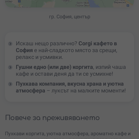
гр. София, център
Искаш нещо различно?
Corgi кафето в
София
е най-сладкото място за срещи,
релакс и усмивки.
Гушни едно (или две) коргита
, изпий чаша
кафе и остави деня да ти се усмихне!
Пухкава компания, вкусна храна и уютна
атмосфера
– луксът на малките моменти!
Повече за преживяването
Пухкави коргита, уютна атмосфера, ароматно кафе и