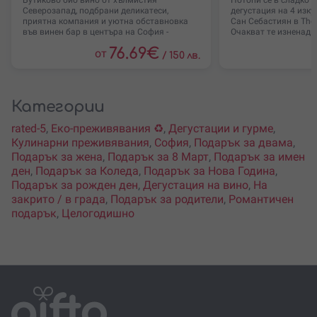
Бутиково био вино от хълмистия
Потопи се в сладко 
Северозапад, подбрани деликатеси,
дегустация на 4 изк
приятна компания и уютна обставновка
Сан Себастиян в The R
във винен бар в центъра на София -
Очакват те изненад
76.69
€
от
/
150 лв.
Категории
rated-5
,
Еко-преживявания ♻️
,
Дегустации и гурме
,
Кулинарни преживявания
,
София
,
Подарък за двама
,
Подарък за жена
,
Подарък за 8 Март
,
Подарък за имен
ден
,
Подарък за Коледа
,
Подарък за Нова Година
,
Подарък за рожден ден
,
Дегустация на вино
,
На
закрито / в града
,
Подарък за родители
,
Романтичен
подарък
,
Целогодишно