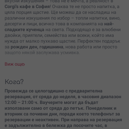
вкусни изкушения – това не е мечта, а реалност в
Corgi’s кафе в София
! Очаква те не просто напитка, а
цяла порция щастие. Ще можеш да се насладиш на
различни изкушения по избор – топли напитки, вино,
десерти и пици, всичко това в компанията на
най-
сладките кученца
на света. Подходящо е за влюбени
двойки, приятели, семейства или всеки, който има
нужда от малко пухкаво щастие. Перфектен подарък
за
рожден ден, годишнина
, нова работа или просто
защото някой заслужава усмивка.
Очакват те няколко варианта на преживяване – всеки
Виж още
със своя чар! Можеш да избереш
класическото кафе с
тематична корги бисквитка
, което върви идеално с
близостта до сладките кученца и тяхната неутолима
Кога?
енергия. Прекрасен избор за сутрешно събуждане или
Провежда се целогодишно с предварителна
следобедна почивка.
резервация, от сряда до неделя, в часовия диапазон
Ако си ценител на вкуса и уюта, опитай опцията с
12:00 – 21:00 ч. Ваучерите могат да бъдат
веган десерт и топла напитка
– тук ще те посрещне
използвани само от сряда до петък. Понеделник и
спокойствие, приятна музика и пухкави приятели,
вторник са почивни дни, поради което телефонът за
които очакват внимание и лакомства, които
резервации е неактивен. При направа на резервация
организаторът предоставя специално за теб.
е задължително в бележка да посочите час, в