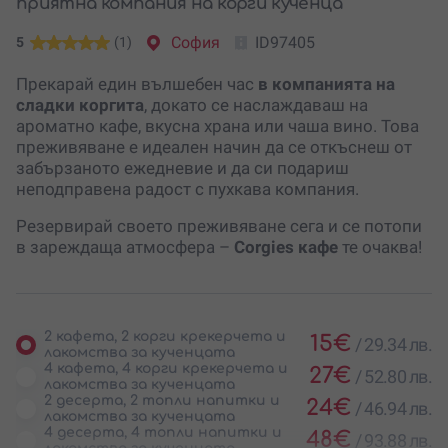
приятна компания на корги кученца
София
ID97405
5
(1)
Прекарай един вълшебен час
в компанията на
сладки коргита
, докато се наслаждаваш на
ароматно кафе, вкусна храна или чаша вино. Това
преживяване е идеален начин да се откъснеш от
забързаното ежедневие и да си подариш
неподправена радост с пухкава компания.
Резервирай своето преживяване сега и се потопи
в зареждаща атмосфера –
Corgies кафе
те очаква!
2 кафета, 2 корги крекерчета и
15
€
/
29.34 лв.
лакомства за кученцата
4 кафета, 4 корги крекерчета и
27
€
/
52.80 лв.
лакомства за кученцата
2 десерта, 2 топли напитки и
24
€
/
46.94 лв.
лакомства за кученцата
4 десерта, 4 топли напитки и
48
€
/
93.88 лв.