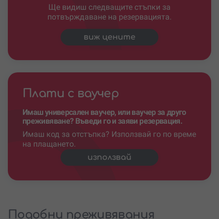
Ще видиш следващите стъпки за
потвърждаване на резервацията.
виж цените
Плати с ваучер
Имаш универсален ваучер, или ваучер за друго
преживяване? Въведи го и заяви резервация.
Имаш код за отстъпка? Използвай го по време
на плащането.
използвай
Подобни преживявания