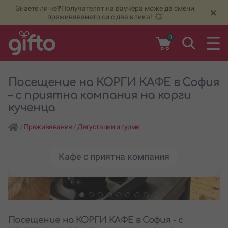
Знаете ли че❓Получателят на ваучера може да смени
🆕
Н
×
преживяването си с два клика! 💥
0
Посещение на КОРГИ КАФЕ в София
– с приятна компания на корги
кученца
/
Преживявания
/
Дегустации и гурме
Кафе с приятна компания
Посещение на КОРГИ КАФЕ в София - с