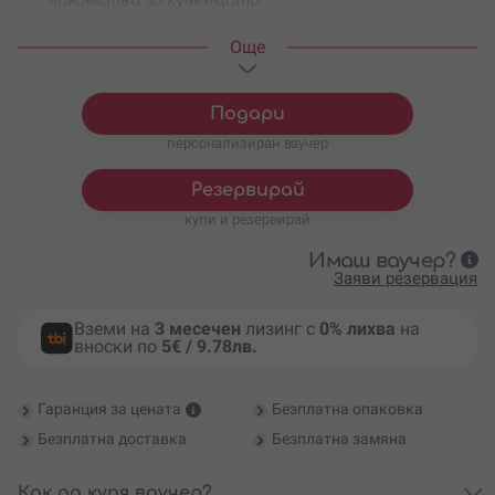
лакомства за кученцата
2 пици, 2 чаши вино и
24
€
/
46.94 лв.
лакомства за кучетата
Oще
4 пици, 4 чаши вино и
67
€
/
131.05 лв.
лакомства за кучетата
Дегустация на 3 вида вино за
16
€
/
31.30 лв.
двама и лакомства за
Подари
кучетата
персонализиран ваучер
Резервирай
купи и резервирай
Имаш ваучер?
Заяви резервация
Вземи на
3 месечен
лизинг с
0% лихва
на
вноски по
5€ / 9.78лв.
Гаранция за цената
Безплатна опаковка
Безплатна доставка
Безплатна замяна
Как да купя ваучер?