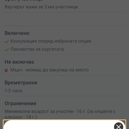
Ваучерът важи за 2-ма участници.
Включено
Консумация според избраната опция
Лакомства за коргитата
Не включва
Мърч - можеш да закупиш на място
Времетраене
1-2 часа.
Ограничения
Минимална възраст за участие - 16 г. (за опциите с
алкохол - 18 г.)