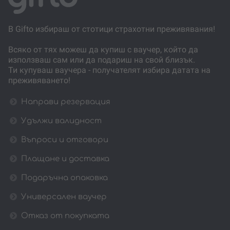
В Gifto избираш от стотици страхотни преживявания!
Всяко от тях можеш да купиш с ваучер, който да
използваш сам или да подариш на свой близък.
Ти купуваш ваучера - получателят избира датата на
преживяването!
Направи резервация
Удължи валидност
Въпроси и отговори
Плащане и доставка
Подаръчна опаковка
Универсален ваучер
Отказ от покупката