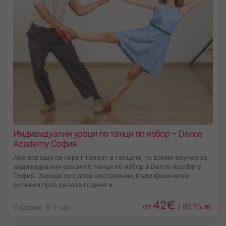
Индивидуални уроци по танци по избор – Dance
Academy София
Ако все още си скрит талант в танците, то вземи ваучер за
индивидуални уроци по танци по избор в Dance Academy
София. Зареди се с доза настроение, бъди физически
активен през цялата година и
42
€
от
/
82.15 лв.
София
1 час