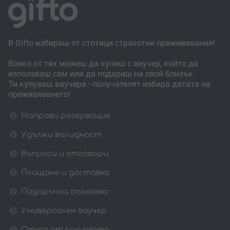
В Gifto избираш от стотици страхотни преживявания!
Всяко от тях можеш да купиш с ваучер, който да
използваш сам или да подариш на свой близък.
Ти купуваш ваучера - получателят избира датата на
преживяването!
Направи резервация
Удължи валидност
Въпроси и отговори
Плащане и доставка
Подаръчна опаковка
Универсален ваучер
Отказ от покупката