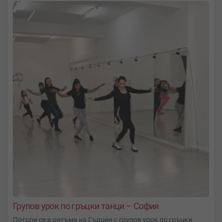
създава незабравими спомени.
по:
Подходящ за начинаещи и напреднали, за двойки или
индивидуално, ваучерът за уроци по танци е идеален
избор за:
Рожден ден или специален повод
Изненада за любим човек
Забавно хоби с приятели
Подарък за двама
Избери танцов урок от Gifto.bg и подари движение,
ритъм и щастие!
Групов урок по гръцки танци – София
Потопи се в ритъма на Гърция с групов урок по гръцки