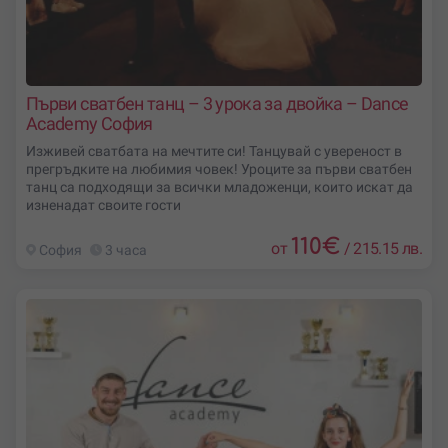
Първи сватбен танц – 3 урока за двойка – Dance
Academy София
Изживей сватбата на мечтите си! Танцувай с увереност в
прегръдките на любимия човек! Уроците за първи сватбен
танц са подходящи за всички младоженци, които искат да
изненадат своите гости
110
€
от
/
215.15 лв.
София
3 часа