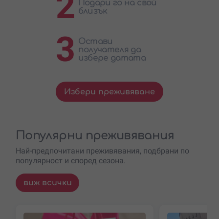
2
Подари го на свой
близък
3
Остави
получателя да
избере датата
Избери преживяване
Популярни преживявания
Най-предпочитани преживявания, подбрани по
популярност и според сезона.
виж всички