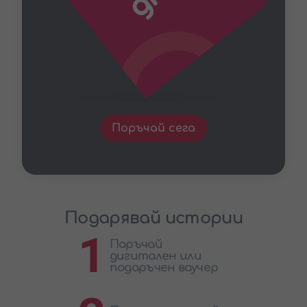
Поръчай сега
Подарявай истории
1
Поръчай
дигитален или
подаръчен ваучер