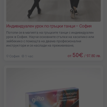
Индивидуален урок по гръцки танци – София
Потопи се в магията на гръцките танци с индивидуален
урок в София. Научи основните стъпки на хасапико или
зейбекико с помощта на двама професионални
инструктори и се наслади на преживяване,
50
€
от
/
97.80 лв.
София
1 час