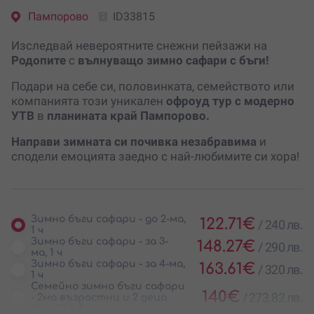
Пампорово
ID33815
Изследвай невероятните снежни пейзажи на
Родопите
с
вълнуващо зимно сафари с бъги!
Подари на себе си, половинката, семейството или
компанията този уникален
офроуд тур с модерно
УТВ
в
планината край Пампорово.
Направи зимната си почивка незабравима
и
сподели емоцията заедно с най-любимите си хора!
Зимно бъги сафари - до 2-ма,
122.71
€
/
240 лв.
1 ч
Зимно бъги сафари - за 3-
148.27
€
/
290 лв.
ма, 1 ч
Зимно бъги сафари - за 4-ма,
163.61
€
/
320 лв.
1 ч
Семейно зимно бъги сафари
140
€
/
273.82 лв.
- 2ма възрастни и 2 деца
(под 10г), 1ч