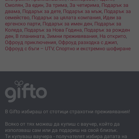
Смолян
,
За един
,
За трима
,
За четирима
,
Подарък за
двама
,
Подарък за дете
,
Подарък за мъж
,
Подарък за
семейство
,
Подарък за цялата компания
,
Идеи за
ергенско парти
,
Подарък за имен ден
,
Подарък за
Коледа
,
Подарък за Нова Година
,
Подарък за рожден
ден
,
В планината
,
Зимни преживявания
,
На открито
,
Офроуд приключения
,
Офроуд разходка с джип
,
Офроуд с бъги – UTV
,
Спортно и екстремно шофиране
В Gifto избираш от стотици страхотни преживявания!
Всяко от тях можеш да купиш с ваучер, който да
използваш сам или да подариш на свой близък.
Ти купуваш ваучера - получателят избира датата на