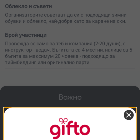
Облекло и съвети
Организаторите съветват да си с подходящи зимни
обувки и облекло, най-добре като за каране на ски.
Брой участници
Провежда се само за теб и компания (2-20 души), с
инструктор - водач. Бъгитата са 4-местни, налице са 5
бъгита за максимум 20 човека - подходящо за
тиймбилдинг или оригинално парти.
Важно
Преживяването е подходящо за деца над
3 г., с придружител. За управление на бъги
- минимум 16 г.
Не е необходим опит или шофьорска