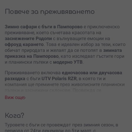
Повече за преживяването
Зимно сафари с бъги в Пампорово
е приключенско
преживяване, което съчетава красотата на
заснежените Родопи
с вълнуващите емоции на
офроуд карането
. Това е идеален избор за тези, които
обичат природата и желаят да се потопят в
зимната
приказка на Пампорово
, като изследват гъстите гори
и планински пътеки с
модерно УТВ
.
Преживяването включва
едночасова или двучасова
разходка
с бъги
UTV Polaris RZR
, в която ти и
компания ще преминете през живописните планински
пътеки и заснежени склонове. Провежда се
инструктаж от опитен инструктор
, който води групата
Виж още
и осигурява всичко необходимо за
безопасността
–
каски, ръкавици и инструкции за управление на
бъгито. Спирате за
снимки
, за да уловите най-
Кога?
красивите моменти на преживяването.
Туровете с бъги се провеждат през зимния сезон, в
Освен стандартната едночасова обиколка, имаш
периода от 24ти декември до 5ти март, с