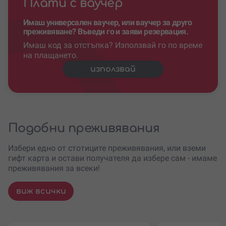
Плати с ваучер
Имаш универсален ваучер, или ваучер за друго
преживяване? Въведи го и заяви резервация.
Имаш код за отстъпка? Използвай го по време
на плащането.
използвай
Подобни преживявания
Избери едно от стотиците преживявания, или вземи
гифт карта и остави получателя да избере сам - имаме
преживявания за всеки!
виж всички