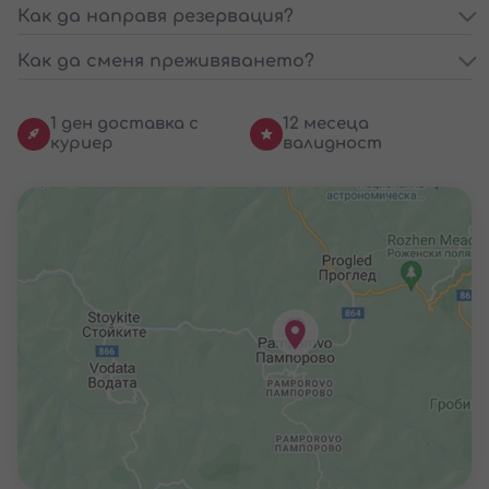
Как да направя резервация?
Как да сменя преживяването?
1 ден доставка с
12 месеца
куриер
валидност