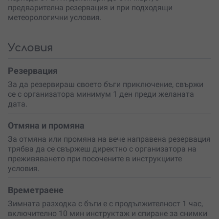
възможност да избереш
двучасов маршрут до връх
предварителна резервация и при подходящи
Рожен
и обратно. Преживяването е подходящо както
метеорологични условия.
за двама
, така и за по-големи групи, като има
възможност за участие на до
16 човека
едновременно. Организаторът предлага и трансфер от
Условия
хотел в Пампорово при желание.
Резервация
Не пропускай възможността да се насладиш на това
невероятно преживяване в
зимните Родопи
!
За да резервираш своето бъги приключение, свържи
се с организатора минимум 1 ден преди желаната
Резервирай своето
снежно сафари с бъги в
дата.
Пампорово
и се потопи в атмосферата на
приключение, красота и адреналин. Подари на себе си
Отмяна и промяна
или на близките си
незабравимо зимно изживяване!
За отмяна или промяна на вече направена резервация
трябва да се свържеш директно с организатора на
преживяването при посочените в инструкциите
условия.
Времетраене
Зимната разходка с бъги е с продължителност 1 час,
включително 10 мин инструктаж и спиране за снимки