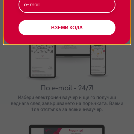
Персонализиране
ВЗЕМИ КОДА
По e-mail
- 24/7!
Избери електронен ваучер и ще го получиш
веднага след завършването на поръчката. Вземи
1лв отстъпка за всеки е-ваучер.