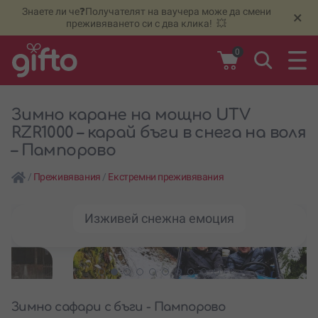
Знаете ли че❓Получателят на ваучера може да смени
🆕
Н
×
преживяването си с два клика! 💥
0
Зимно каране на мощно UTV
RZR1000 – карай бъги в снега на воля
– Пампорово
/
Преживявания
/
Екстремни преживявания
Изживей снежна емоция
Зимно сафари с бъги - Пампорово