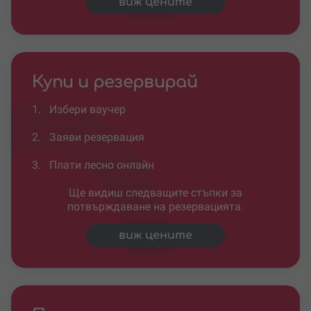
виж цените
Купи и резервирай
1.
Избери ваучер
2.
Заяви резервация
3.
Плати лесно онлайн
Ще видиш следващите стъпки за
потвърждаване на резервацията.
виж цените