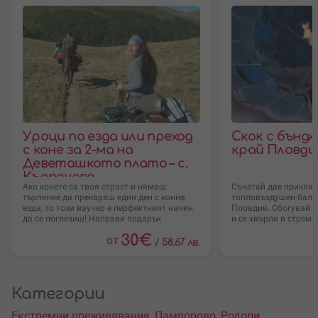
Уроци по езда или преход
Скок с бънд
с коне за 2-ма на
край Пловди
Деветашкото плато – с.
Кърпачево
Ако конете са твоя страст и нямаш
Съчетай две приключ
търпение да прекараш един ден с конна
топловъздушен балон
езда, то този ваучер е перфектният начин
Пловдив. Сбогувай с
да се поглезиш! Направи подарък
и се хвърли в стремг
30
€
от
/
58.67 лв.
Категории
Екстремни преживявания
,
Пампорово
,
Родопи
,