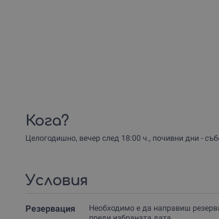
Кога?
Целогодишно, вечер след 18:00 ч., почивни дни - съ
Условия
Резервация
Необходимо е да направиш резерв
преди избраната дата.