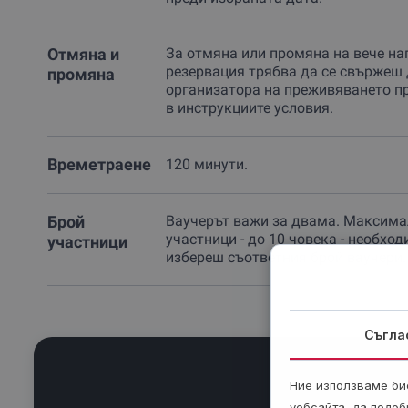
Отмяна и
За отмяна или промяна на вече на
резервация трябва да се свържеш 
промяна
организатора на преживяването п
в инструкциите условия.
Времетраене
120 минути.
Брой
Ваучерът важи за двама. Максима
участници - до 10 човека - необход
участници
избереш съответния брой ваучери.
Съгла
Ние използваме бис
уебсайта, да подоб