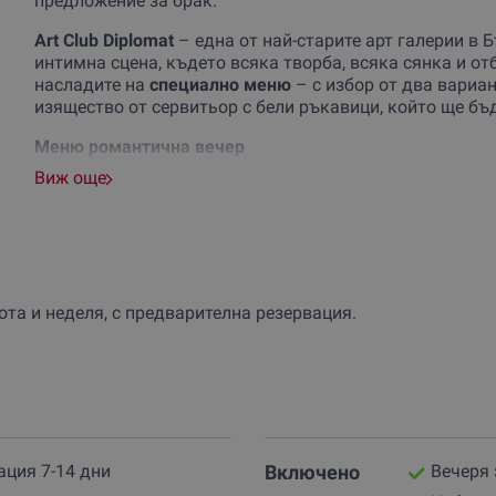
предложение за брак.
Art Club Diplomat
– една от най-старите арт галерии в 
интимна сцена, където всяка творба, всяка сянка и о
насладите на
специално меню
– с избор от два вариан
изящество от сервитьор с бели ръкавици, който ще бъ
Меню романтична вечер
Виж още
Вариант 1
Доматена испанска студена супа – „Гаспачо“ с до
Салата „Бурата“ – домат, прошуто, трюфел олио, пр
Тартар от авокадо и сьомга с препечено домашно ж
Кюфтенца от телешко и свинско, поднесени с хумус
бота и неделя, с предварителна резервация.
Домашно Тирамису – романтиката на Италия в едн
Вариант 2
Доматена испанска студена супа – „Гаспачо“ с до
Салата „Цезар“ поднесена в пармезанова кошничка
Патешко конфи с пюре от картоф и шафранов сос с
Домашен крем „Брюле“ – с хрупкава карамелена к
ация 7-14 дни
Включено
Вечеря 