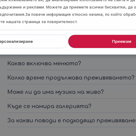
Ако само един от двамата гости е
ъдържание и реклами. Можете да приемете всички бисквитки, да 
вегетарианец, се избира меню 1 или 2 +
едпочитания.За повече информация относно начина, по който обра
вегетарианското. Ако и двамата ядат
ете нашата страница за поверителност.
месо, избират вариант 1 или 2, като има
по едно меню за всеки (менюто е
еднакво за двамата).
ерсонализиране
Приемам
Какво включва менюто?
Колко време продължава преживяването?
Може ли да има музика на живо?
Къде се намира галерията?
За какви поводи е подходящо преживяван