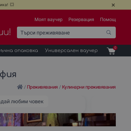
×
ика! 💥
Моят ваучер
Резервация
Помощ
ии!
0
ъчна опаковка
Универсален ваучер
офия
/
Преживявания
/
Кулинарни преживявания
дай любим човек