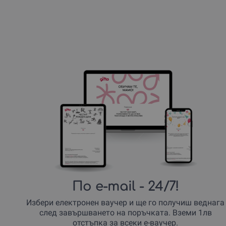
По e-mail
- 24/7!
Избери електронен ваучер и ще го получиш веднага
след завършването на поръчката. Вземи 1лв
отстъпка за всеки е-ваучер.