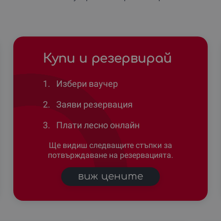
Купи и резервирай
1.
Избери ваучер
2.
Заяви резервация
3.
Плати лесно онлайн
Ще видиш следващите стъпки за
потвърждаване на резервацията.
виж цените