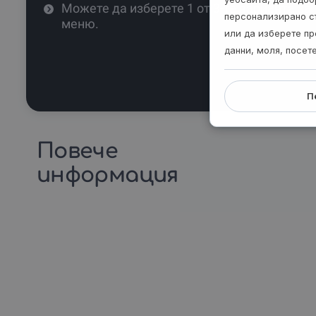
Можете да изберете 1 от 3-те варианта за
персонализирано с
меню.
или да изберете пр
данни, моля, посет
П
Повече
информация