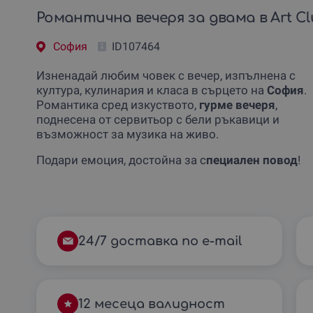
Романтична вечеря за двама в Art Cl
София
ID107464
Изненадай любим човек с вечер, изпълнена с
култура, кулинария и класа в сърцето на
София
.
Романтика сред изкуството,
гурме вечеря
,
поднесена от сервитьор с бели ръкавици и
възможност за музика на живо.
Подари емоция, достойна за с
пециален повод
!
24/7 доставка по e-mail
12 месеца валидност