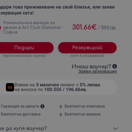
дари това преживяване на свой близък, или заяви
зервация сега!
Романтична вечеря за
301.66
€
/
590 лв.
двама в Art Club Diplomat -
София
Подари
Резервирай
персонализиран ваучер
купи и резервирай
Имаш ваучер?
Заяви резервация
Вземи на
3 месечен
лизинг с
0% лихва
на вноски по
100.55€ / 196.66лв.
Гаранция за цената
Безплатна опаковка
Безплатна доставка
Безплатна замяна
ак да купя ваучер?