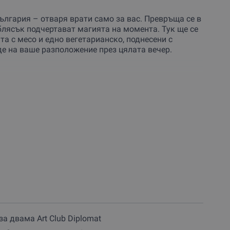
България – отваря врати само за вас. Превръща се в
тблясък подчертават магията на момента. Тук ще се
та с месо и едно вегетарианско, поднесени с
де на ваше разположение през цялата вечер.
машна пармезанова гризина
есен босилек, домашно песто
арено хлебче
, тиквени семки и домашен крокмач
а нежна хапка…
машна пармезанова гризина
 с пъдпъдъче яйце
 червени боровинки
оричка
за двама Art Club Diplomat