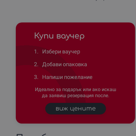
Купи ваучер
1.
Избери ваучер
2.
Добави опаковка
3.
Напиши пожелание
Идеално за подарък или ако искаш
да заявиш резервация после.
виж цените