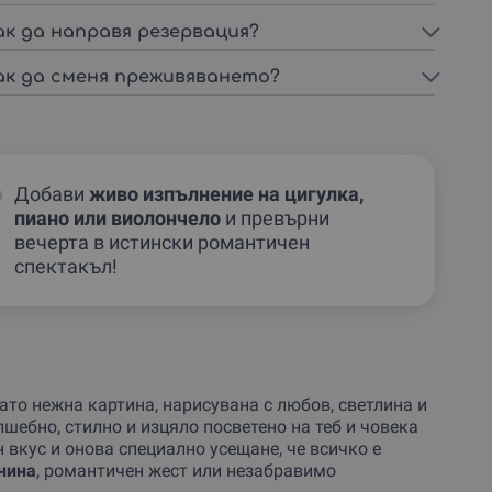
ак да направя резервация?
ак да сменя преживяването?
Добави
живо изпълнение на цигулка,
пиано или виолончело
и превърни
вечерта в истински романтичен
спектакъл!
като нежна картина, нарисувана с любов, светлина и
шебно, стилно и изцяло посветено на теб и човека
н вкус и онова специално усещане, че всичко е
нина
, романтичен жест или незабравимо