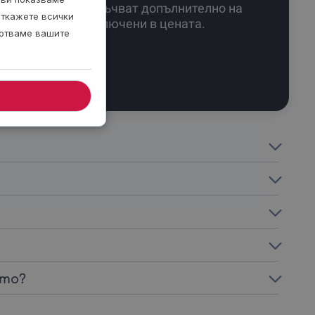
Напитки се поръчват допълнително на
откажете всички
място, не са включени в цената.
ботваме вашите
ето?