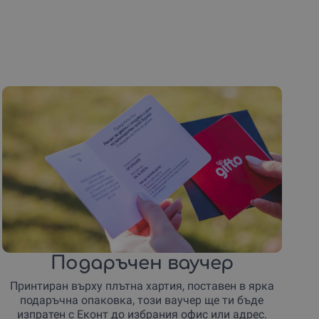
Подаръчен ваучер
Принтиран върху плътна хартия, поставен в ярка
подаръчна опаковка, този ваучер ще ти бъде
изпратен с Еконт до избрания офис или адрес.