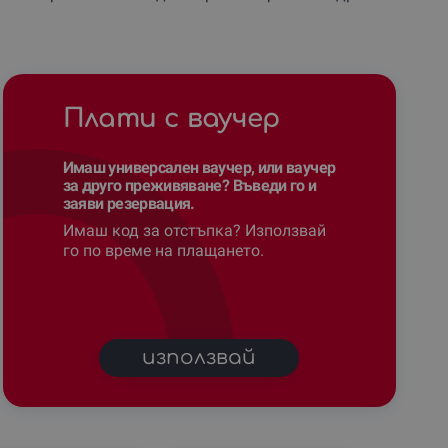
Плати с ваучер
Имаш универсален ваучер, или ваучер
за друго преживяване? Въведи го и
заяви резервация.
Имаш код за отстъпка? Използвай
го по време на плащането.
използвай