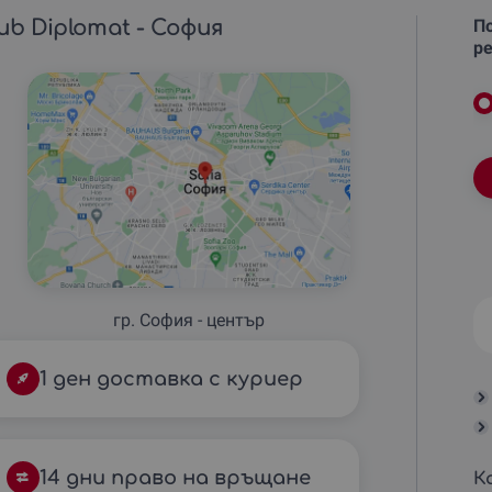
ub Diplomat - София
По
ре
гр. София - център
1 ден доставка с куриер
14 дни право на връщане
К