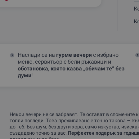
К
К
Наслади се на
гурме вечеря
с избрано
меню, сервитьор с бели ръкавици и
обстановка, която казва „обичам те“ без
думи
!
Някои вечери не се забравят. Те остават в спомените 
топли погледи. Това преживяване е точно такова – въл
до теб. Без шум, без други хора, само изкуство, изиска
създадено точно за вас.
Перфектен подарък за годиш