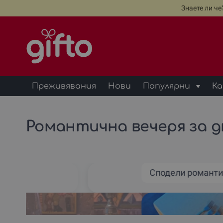
Знаете ли ч
Преживявания
Нови
Популярни
Ка
Романтична вечеря за дв
Сподели романт