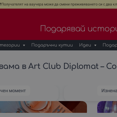
е❓Получателят на ваучера може да смени преживяването си с два кл
Подарявай истор
тегории
Подаръчни кутии
Идеи
Подар
ама в Art Club Diplomat – С
ичен момент
Изнена