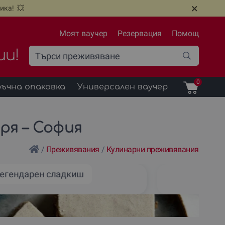
×
ика! 💥
Моят ваучер
Резервация
Помощ
ии!
0
ъчна опаковка
Универсален ваучер
ря – София
/
Преживявания
/
Кулинарни преживявания
легендарен сладкиш