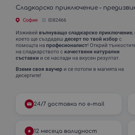
Сладкарско приключение - предизви
София
ID82466
Изживей
вълнуващо сладкарско приключение
,
което ще създадеш
десерт по твой избор
с
помощта на
професионалист
! Открий тънкостит
на сладкарството с
качествени натурални
съставки
и се наслади на вкусен резултат.
Вземи своя ваучер
и се потопи в магията на
десертите!
24/7 доставка по e-mail
12 месеца валидност