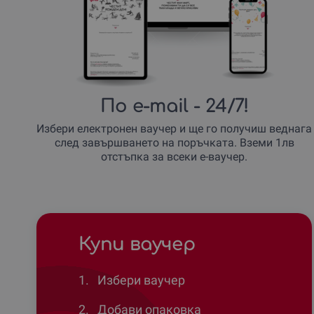
По e-mail
- 24/7!
Избери електронен ваучер и ще го получиш веднага
след завършването на поръчката. Вземи 1лв
отстъпка за всеки е-ваучер.
Купи ваучер
1.
Избери ваучер
2.
Добави опаковка