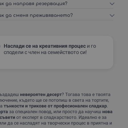
ак да направя резервация?
ак да сменя преживяването?
Наслади се на креативния процес
и го
сподели с член на семейството си!
създадеш
невероятен десерт
? Тогава това е твоята
чение, където ще се потопиш в света на тортите,
на
тънкости и трикове от професионален сладкар
.
орта
за специален повод, или просто да научиш
нова
 съвети
от експерт в сладкарството. Идеално е за
или да се насладят на творчески процес в приятна и