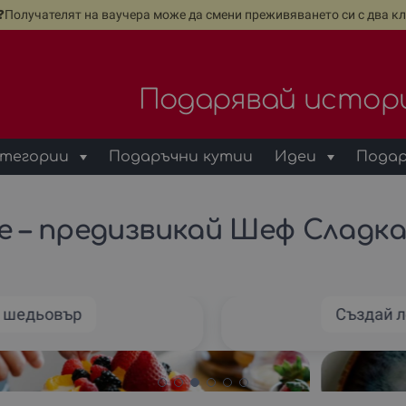
е❓Получателят на ваучера може да смени преживяването си с два кл
Подарявай истор
тегории
Подаръчни кутии
Идеи
Подар
 – предизвикай Шеф Сладка
к шедьовър
Създай 