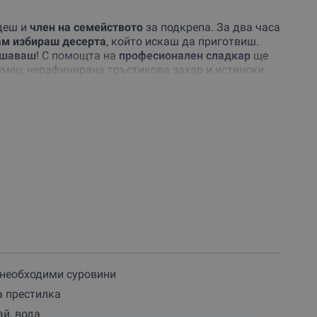
деш и
член на семейството
за подкрепа. За два часа
ам избираш десерта
, който искаш да приготвиш.
ешаваш
! С помощта на
професионален сладкар
ще
мец, нерафинирана тръстикова захар и истински
ство, без да се притесняваш от изкуствени
иготвен десерт, който не само ще зарадва вкусовите
нови сладки чудеса
вкъщи.
ли
и съставки
за приготвянето на избрания десерт,
ш да повториш създаденото и в бъдеще. В края на
иготвеният десерт ще остане за теб и твоята
е на себе си или на любим човек!
Резервирай
тивност и вкус!
 необходими суровини
а престилка
ай, вода