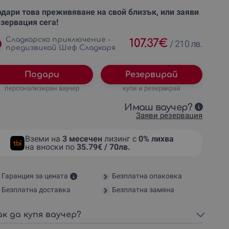
дари това преживяване на свой близък, или заяви
зервация сега!
Сладкарско приключение -
107.37
€
/
210 лв.
предизвикай Шеф Сладкаря
Подари
Резервирай
персонализиран ваучер
купи и резервирай
Имаш ваучер?
Заяви резервация
Вземи на
3 месечен
лизинг с
0% лихва
на вноски по
35.79€ / 70лв.
Гаранция за цената
Безплатна опаковка
Безплатна доставка
Безплатна замяна
ак да купя ваучер?