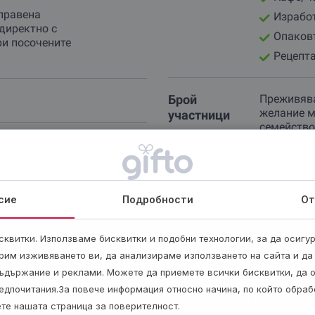
правена
Изработ
директно с
Опаков
ри посочените
Рецепта
Брой
Преживява
желание м
участници
семейство
задължително с
сие
Подробности
От
квитки. Използваме бисквитки и подобни технологии, за да осигу
Важно
рим изживяването ви, да анализираме използването на сайта и да
ъдържание и реклами. Можете да приемете всички бисквитки, да 
Преживяването е индивидуално; можеш
едпочитания.За повече информация относно начина, по който обра
да поканиш член от семейството си за
ете нашата страница за поверителност.
компания.