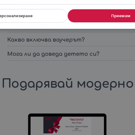
ерсонализиране
Приемам
Какъв десерт мога да приготвя?
Какво включва ваучерът?
Мога ли да доведа детето си?
Подарявай модерно