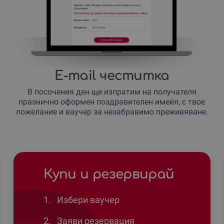
E-mail честитка
В посочения ден ще изпратим на получателя
празнично оформен поздравителен имейл, с твое
пожелание и ваучер за незабравимо преживяване.
Купи и резервирай
1.
Избери ваучер
2.
Заяви резервация