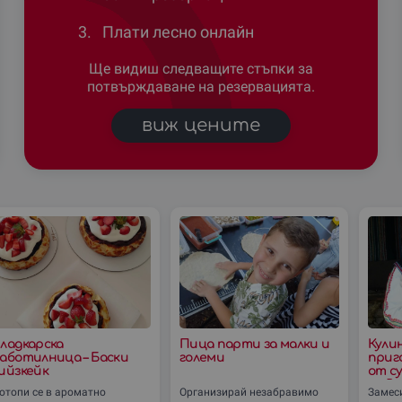
3.
Плати лесно онлайн
Ще видиш следващите стъпки за
потвърждаване на резервацията.
виж цените
ладкарска
Пица парти за малки и
Кули
аботилница – Баски
големи
приг
ийзкейк
от с
– с. 
отопи се в ароматно
Организирай незабравимо
Замес