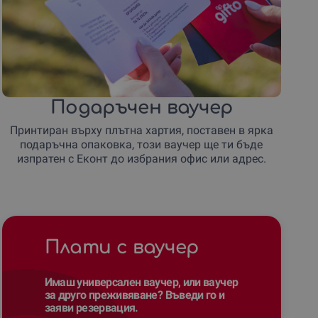
Подаръчен ваучер
Принтиран върху плътна хартия, поставен в ярка
подаръчна опаковка, този ваучер ще ти бъде
изпратен с Еконт до избрания офис или адрес.
Плати с ваучер
Имаш универсален ваучер, или ваучер
за друго преживяване? Въведи го и
заяви резервация.