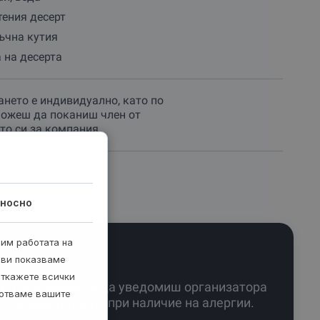
ения десерт
ъчна кутия
 на десерта
нето е индивидуално, като по
ожеш да поканиш член от
то си за компания.
носно
рим работата на
 ви показваме
откажете всички
Необходимо е да уведомиш организатора
ботваме вашите
предварително при наличие на алергии.