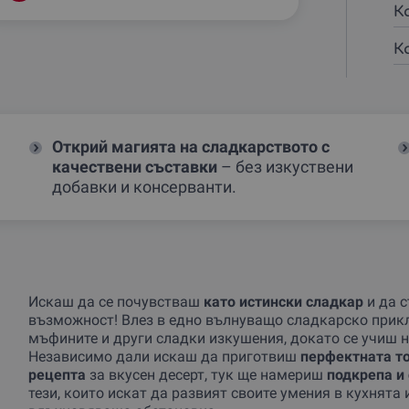
К
К
Открий магията на сладкарството с
качествени съставки
– без изкуствени
добавки и консерванти.
Искаш да се почувстваш
като истински сладкар
и да 
възможност! Влез в едно вълнуващо сладкарско приклю
мъфините и други сладки изкушения, докато се учиш 
Независимо дали искаш да приготвиш
перфектната т
рецепта
за вкусен десерт, тук ще намериш
подкрепа и
тези, които искат да развият своите умения в кухнята 