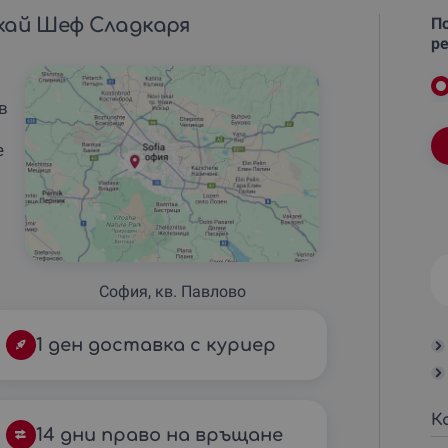
кай Шеф Сладкаря
По
ре
 в
е
София, кв. Павлово
1 ден доставка с куриер
К
14 дни право на връщане