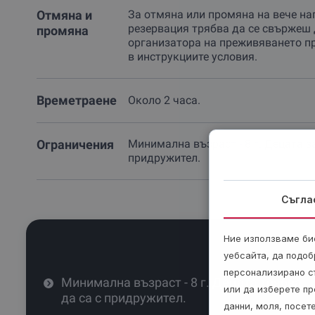
Отмяна и
За отмяна или промяна на вече на
резервация трябва да се свържеш 
промяна
организатора на преживяването п
в инструкциите условия.
Времетраене
Около 2 часа.
Ограничения
Минимална възраст - 8 г. Децата 
придружител.
Съгла
Ние използваме бис
уебсайта, да подоб
персонализирано с
Минимална възраст - 8 г. Децата трябва
или да изберете пр
да са с придружител.
данни, моля, посет