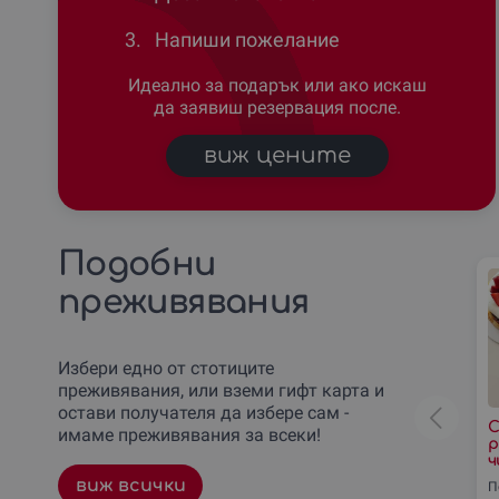
3.
Напиши пожелание
Идеално за подарък или ако искаш
да заявиш резервация после.
виж цените
Подобни
преживявания
Избери едно от стотиците
преживявания, или вземи гифт карта и
остави получателя да избере сам -
С
имаме преживявания за всеки!
р
ч
виж всички
П