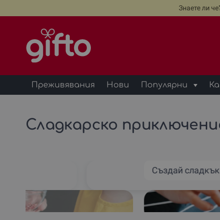
Знаете ли ч
Преживявания
Нови
Популярни
Ка
Сладкарско приключение
кар
Създай сладкъ