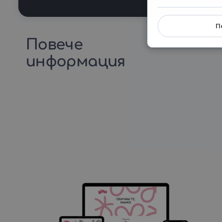
П
Повече
информация