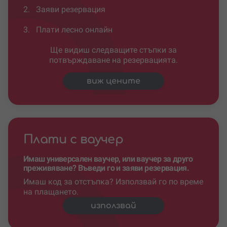
2.
Заяви резервация
3.
Плати лесно онлайн
Ще видиш следващите стъпки за
потвърждаване на резервацията.
виж цените
Плати с ваучер
Имаш универсален ваучер, или ваучер за друго
преживяване? Въведи го и заяви резервация.
Имаш код за отстъпка? Използвай го по време
на плащането.
използвай