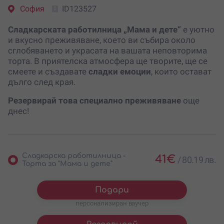
София
ID123527
Сладкарската работилница „Мама и дете“
е уютно
и вкусно преживяване, което ви събира около
сглобяването и украсата на вашата неповторима
торта. В приятелска атмосфера ще творите, ще се
смеете и създавате
сладки емоции
, които остават
дълго след края.
Резервирай това специално преживяване
още
днес!
Сладкарска работилница -
41
€
/
80.19 лв.
Торта за "Мама и дете"
Подари
персонализиран ваучер