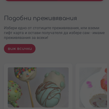
Подобни преживявания
Избери едно от стотиците преживявания, или вземи
гифт карта и остави получателя да избере сам - имаме
преживявания за всеки!
виж всички