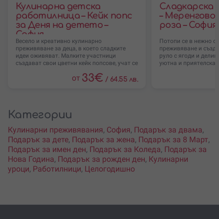
Кулинарна детска
Сладкарска
работилница – Кейк попс
– Меренгово 
за Деня на детето –
роза – София
София
Весело и креативно кулинарно
Потопи се в нежно с
преживяване за деца, в което сладките
преживяване и създ
идеи оживяват. Малките участници
руло с ягоди и делик
създават свои цветни кейк попсове, учат се
уютна и приятелска
чрез
33
€
от
/
64.55 лв.
Категории
Кулинарни преживявания
,
София
,
Подарък за двама
,
Подарък за дете
,
Подарък за жена
,
Подарък за 8 Март
,
Подарък за имен ден
,
Подарък за Коледа
,
Подарък за
Нова Година
,
Подарък за рожден ден
,
Кулинарни
уроци
,
Работилници
,
Целогодишно