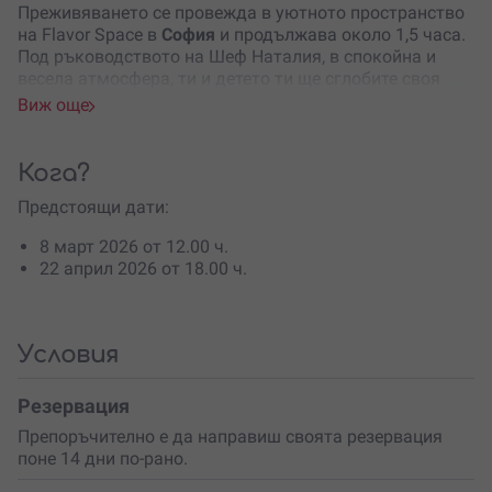
Преживяването се провежда в уютното пространство
на
Flavor Space
в
София
и продължава около 1,5 часа.
Под ръководството на Шеф Наталия, в спокойна и
весела атмосфера, ти и детето ти ще сглобите своя
собствена торта от предварително подготвени
Виж още
блатове, крем и пълнеж. Всеки малък участник се
чувства важен, насърчен и свободен да твори.
Кога?
След сглобяването идва
най-забавната част –
декорацията
. Ще имате възможност да развихрите
Предстоящи дати:
въображението си и да създадете заедно торта, която
8 март 2026 от 12.00 ч.
отразява вашия общ стил и настроение. Всички
22 април 2026 от 18.00 ч.
необходими материали са осигурени, а топлите
напитки допълват уютното усещане.
Накрая можете да изберете – да се
насладите на
Условия
тортата
на място с чаша чай или да я вземете у дома
и да продължите сладкия празник. Не се изисква
никакъв предварителен опит – важно е само
Резервация
желанието за споделено приключение.
Препоръчително е да направиш своята резервация
поне 14 дни по-рано.
Прекарай качествено време с детето си, изпълнено с
емоции и сладки моменти
– запази преживяването