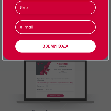
поверителност.
Приемам
По e-mail
- 24/7!
Персонализиране
Избери електронен ваучер и ще го получиш
веднага след завършването на поръчката. Вземи
ВЗЕМИ КОДА
1лв отстъпка за всеки е-ваучер.