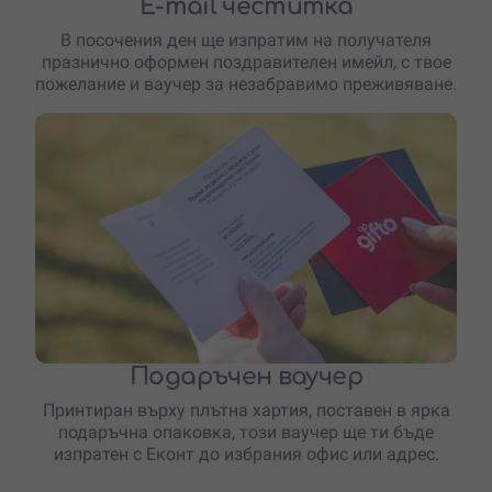
E-mail честитка
В посочения ден ще изпратим на получателя
празнично оформен поздравителен имейл, с твое
пожелание и ваучер за незабравимо преживяване.
Подаръчен ваучер
Принтиран върху плътна хартия, поставен в ярка
подаръчна опаковка, този ваучер ще ти бъде
изпратен с Еконт до избрания офис или адрес.