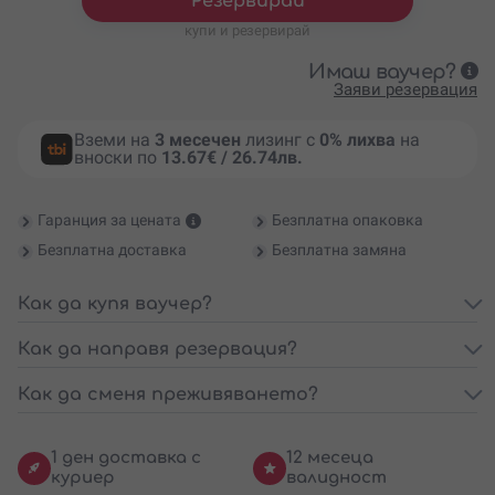
Резервирай
купи и резервирай
Имаш ваучер?
Заяви резервация
Вземи на
3 месечен
лизинг с
0% лихва
на
вноски по
13.67€ / 26.74лв.
Гаранция за цената
Безплатна опаковка
Безплатна доставка
Безплатна замяна
Как да купя ваучер?
Как да направя резервация?
Как да сменя преживяването?
1 ден доставка с
12 месеца
куриер
валидност