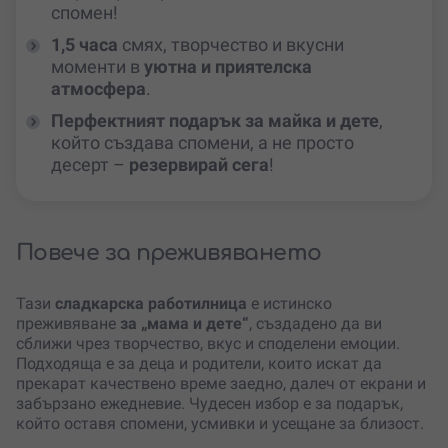
спомен!
1,5 часа
смях, творчество и вкусни
моменти в
уютна и приятелска
атмосфера
.
Перфектният подарък за майка и дете
,
който създава спомени, а не просто
десерт –
резервирай сега
!
Повече за преживяването
Тази
сладкарска работилница
е истинско
преживяване
за „мама и дете“
, създадено да ви
сближи чрез творчество, вкус и споделени емоции.
Подходяща е за деца и родители, които искат да
прекарат качествено време заедно, далеч от екрани и
забързано ежедневие. Чудесен избор е за подарък,
който оставя спомени, усмивки и усещане за близост.