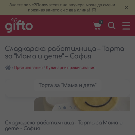
Знаете ли че❓Получателят на ваучера може да смени
🆕
Н
×
преживяването си с два клика! 💥
0
Сладкарска работилница – Торта
за “Мама и дете” – София
/
Преживявания
/
Кулинарни преживявания
Торта за "Мама и дете"
Сладкарска работилница - Торта за Мама и
дете - София