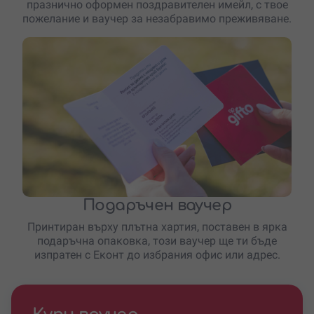
празнично оформен поздравителен имейл, с твое
пожелание и ваучер за незабравимо преживяване.
Подаръчен ваучер
Принтиран върху плътна хартия, поставен в ярка
подаръчна опаковка, този ваучер ще ти бъде
изпратен с Еконт до избрания офис или адрес.