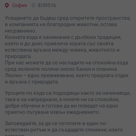
София
ID59516
Усещането да бъдеш сред откритите пространства,
в компанията на благородни животни, остава
несравнимо.
Конната езда е занимание с дълбоки традиции,
което и до днес привлича хората със своята
естествена връзка между човека, животното и
природата.
При нас можете да се насладите на спокойна езда
сред зелените поляни около Банкя и планина
Люлин – едно преживяване, което предлага отдих
и връзка с природата.
Уроците по езда са подходящи както за начинаещи,
така и за напреднали, а конете ни са спокойни,
добре обучени и готови да ви поведат на едно
приятно пътуване извън ежедневието.
Заповядайте, за да се потопите в един по-
естествен ритъм и да създадете спомени, които
остават.