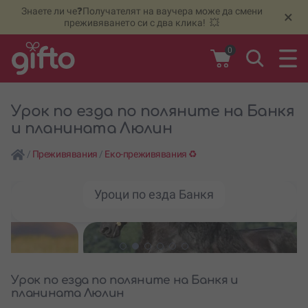
Знаете ли че❓Получателят на ваучера може да смени
🆕
Н
×
преживяването си с два клика! 💥
0
Урок по езда по поляните на Банкя
и планината Люлин
/
Преживявания
/
Еко-преживявания ♻️
Уроци по езда Банкя
Урок по езда по поляните на Банкя и
планината Люлин