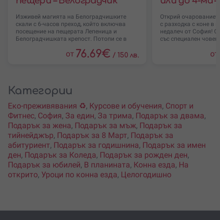
пещери – Белоградчик
или до 4-ма –
Изживей магията на Белоградчишките
Открий очарованиет
скали с 6-часов преход, който включва
с разходка с коне в 
посещение на пещерата Лепеница и
недалеч от София! С
Белоградчишката крепост. Потопи се в
със специален човек
76.69
€
от
от
/
150 лв.
Категории
Еко-преживявания ♻️
,
Курсове и обучения
,
Спорт и
Фитнес
,
София
,
За един
,
За трима
,
Подарък за двама
,
Подарък за жена
,
Подарък за мъж
,
Подарък за
тийнейджър
,
Подарък за 8 Март
,
Подарък за
абитуриент
,
Подарък за годишнина
,
Подарък за имен
ден
,
Подарък за Коледа
,
Подарък за рожден ден
,
Подарък за юбилей
,
В планината
,
Конна езда
,
На
открито
,
Уроци по конна езда
,
Целогодишно