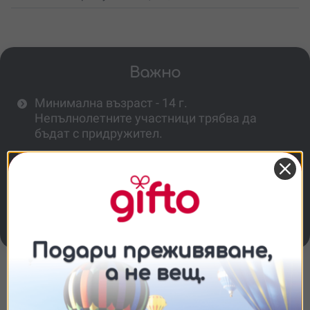
Важно
Минимална възраст - 14 г.
Непълнолетните участници трябва да
бъдат с придружител.
Минимално тегло - 30 кг., максимално -
120 кг.
Преди тръгване е задължително да се
свържеш с организатора, за да провериш
метеорологичните условия.
Съгласие
Подробности
Относно
Повече информация