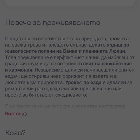
Повече за преживяването
Представи си спокойствието на природата, аромата
на свежа трева и галещото слънце, докато
яздиш по
живописните поляни на Банкя и планината Люлин
.
Това преживяване е перфектният начин да избягаш от
градския шум и да се потопиш в
свят на спокойствие
и хармония
. Независимо дали си начинаещ или опитен
ездач, ще откриеш нови хоризонти в ездата и в
любовта към природата.
Урокът по езда
е идеален за
романтични разходки, семейни приключения или
просто за бягство от ежедневието.
При пристигане ще те посрещне
опитен инструктор
,
който ще проведе обучение и инструктаж за
Виж още
безопасност.
Първият контакт с коня
е вълшебен
момент – ще се запознаеш с това благородно
създание, ще го погалиш и ще усетиш неговата
Кога?
енергия. След това ще преминеш
тест за определяне