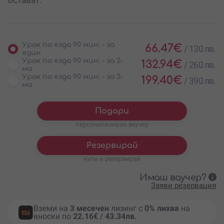
Урок по езда 90 мин. - за
66.47
€
/
130 лв.
един
Урок по езда 90 мин. - за 2-
132.94
€
/
260 лв.
ма
Урок по езда 90 мин. - за 3-
199.40
€
/
390 лв.
ма
Подари
персонализиран ваучер
Резервирай
купи и резервирай
Имаш ваучер?
Заяви резервация
Вземи на
3 месечен
лизинг с
0% лихва
на
вноски по
22.16€ / 43.34лв.