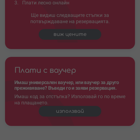
3.
Плати лесно онлайн
Ще видиш следващите стъпки за
потвърждаване на резервацията.
виж цените
Плати с ваучер
Имаш универсален ваучер, или ваучер за друго
преживяване? Въведи го и заяви резервация.
Имаш код за отстъпка? Използвай го по време
на плащането.
използвай