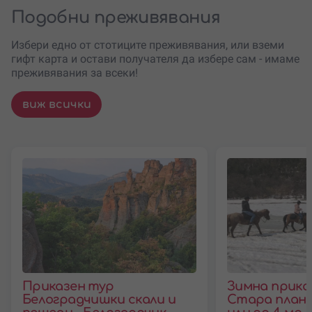
Подобни преживявания
Избери едно от стотиците преживявания, или вземи
гифт карта и остави получателя да избере сам - имаме
преживявания за всеки!
виж всички
Приказен тур
Зимна приказ
Белоградчишки скали и
Стара плани