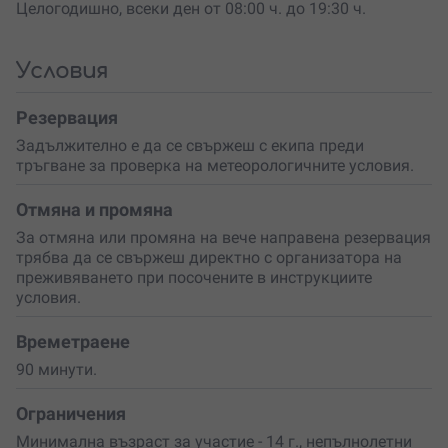
Целогодишно, всеки ден от 08:00 ч. до 19:30 ч.
на нивото ти на умения
, за да може инструкторът да
избере
най-подходящия маршрут
за теб. Независимо
дали предпочиташ леки разходки по поляните или
Условия
предизвикателни маршрути в планината, ще откриеш
идеалното приключение
.
Резервация
Преживяването е подходящо
за възрастни и младежи
Задължително е да се свържеш с екипа преди
над 14 години
, като непълнолетните трябва да бъдат с
тръгване за проверка на метеорологичните условия.
придружител. По време на цялото изживяване
професионалният инструктор ще бъде до теб, за да се
увери, че се чувстваш
комфортно и безопасно
. Ще се
Отмяна и промяна
насладиш на красотата на природата и
свободата,
За отмяна или промяна на вече направена резервация
която конната езда предоставя
. Всичко това ще
трябва да се свържеш директно с организатора на
остави
траен спомен
, който ще те връща обратно в
преживяването при посочените в инструкциите
тези моменти,
отново и отново.
условия.
Готов ли си
да усетиш вятъра в косите си
и да
Времетраене
изживееш едно истинско приключение?
Резервирай
своя урок по езда сега
и се приготви за незабравими
90 минути.
моменти!
Ограничения
Минимална възраст за участие - 14 г., непълнолетни