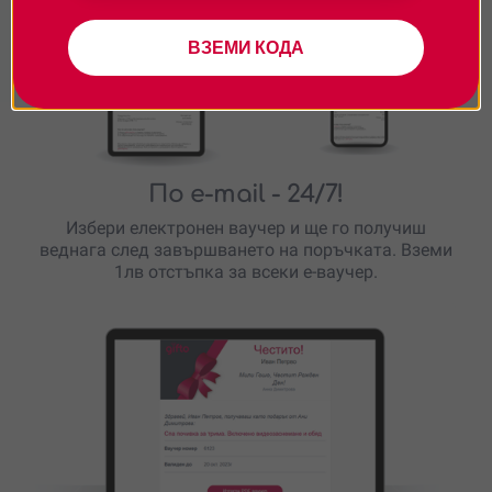
ВЗЕМИ КОДА
По e-mail
- 24/7!
Избери електронен ваучер и ще го получиш
веднага след завършването на поръчката. Вземи
1лв отстъпка за всеки е-ваучер.