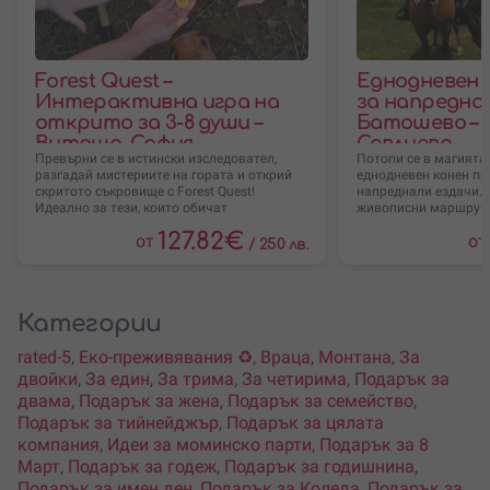
Forest Quest –
Еднодневен 
Интерактивна игра на
за напреднал
открито за 3-8 души –
Батошево – 
Витоша, София
Севлиево
Превърни се в истински изследовател,
Потопи се в магията
разгадай мистериите на гората и открий
еднодневен конен пр
скритото съкровище с Forest Quest!
напреднали ездачи. 
Идеално за тези, които обичат
живописни маршрути,
до къща
127.82
€
от
от
/
250 лв.
Категории
rated-5
,
Еко-преживявания ♻️
,
Враца
,
Монтана
,
За
двойки
,
За един
,
За трима
,
За четирима
,
Подарък за
двама
,
Подарък за жена
,
Подарък за семейство
,
Подарък за тийнейджър
,
Подарък за цялата
компания
,
Идеи за моминско парти
,
Подарък за 8
Март
,
Подарък за годеж
,
Подарък за годишнина
,
Подарък за имен ден
,
Подарък за Коледа
,
Подарък за