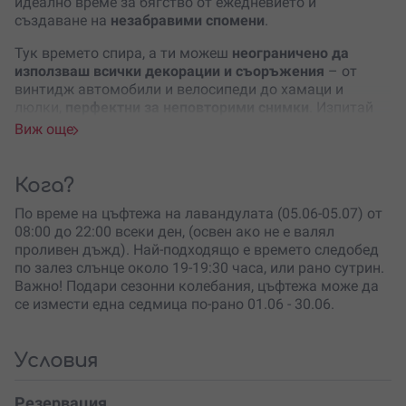
идеално време за бягство от ежедневието и
създаване на
незабравими спомени
.
Тук времето спира, а ти можеш
неограничено да
използваш всички декорации и съоръжения
– от
винтидж автомобили и велосипеди до хамаци и
люлки,
перфектни за неповторими снимки
. Изпитай
радостта от самостоятелното бране на лавандула със
Виж още
сърп, метод, по който нашите предци са брали
растенията. Сред лавандуловите полета ще бъдеш
почерпен със
студена лавандулова лимонада
Кога?
приготвена на място.
По време на цъфтежа на лавандулата (05.06-05.07) от
Полето разполага с еко тоалетни, съблекални,
08:00 до 22:00 всеки ден, (освен ако не е валял
винтидж каравана за кафе и сладки изкушения, и
проливен дъжд). Най-подходящо е времето следобед
зони за отдих, където можеш да се насладиш на
по залез слънце около 19-19:30 часа, или рано сутрин.
тишината или лека музика. Също така, можеш
да
Важно! Подари сезонни колебания, цъфтежа може да
закупиш натурални продукти от лавандула
, направени
се измести една седмица по-рано 01.06 - 30.06.
с много любов и грижа.
Не пропускай шанса да изживееш
вълшебни мигове
в
Условия
Лавандулово поле Your Purple – идеално за всеки,
който иска да се потопи в красотата на природата и
Резервация