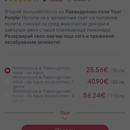
Открий вълшебството на
Лавандулово поле Your
Purple
! Потопи се в ароматния свят на лилавите
полета, снимай се сред живописни декори и
завърши деня с чаша освежаваща лимонада.
Резервирай своя ваучер още сега и преживей
незабравими моменти!
Фотосесия в Лавандулово
25.56
€
/
50 лв.
поле - за един
Фотосесия в Лавандулово
40.90
€
/
80 лв.
поле - за един възрастен, 1
дете
Фотосесия в Лавандулово
56.24
€
/
110 лв.
поле - за един възрастен, 2
деца
Фотосесия в Лавандулово
51.13
€
/
100 лв.
поле - за 2-ма
Oще
Фотосесия в Лавандулово
66.47
€
/
130 лв.
поле - за 2-ма възрастни, 1
дете
Фотосесия в Лавандулово