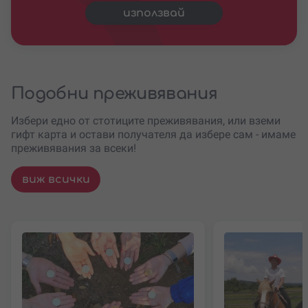
използвай
Подобни преживявания
Избери едно от стотиците преживявания, или вземи
гифт карта и остави получателя да избере сам - имаме
преживявания за всеки!
виж всички