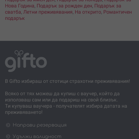
Нова Година
,
Подарък за рожден ден
,
Подарък за
сватба
,
Летни преживявания
,
На открито
,
Романтичен
подарък
В Gifto избираш от стотици страхотни преживявания!
Всяко от тях можеш да купиш с ваучер, който да
използваш сам или да подариш на свой близък.
Ти купуваш ваучера - получателят избира датата на
преживяването!
Направи резервация
Удължи валидност