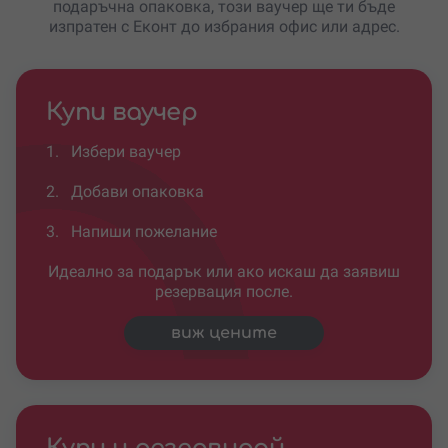
подаръчна опаковка, този ваучер ще ти бъде
изпратен с Еконт до избрания офис или адрес.
Купи ваучер
1.
Избери ваучер
2.
Добави опаковка
3.
Напиши пожелание
Идеално за подарък или ако искаш да заявиш
резервация после.
виж цените