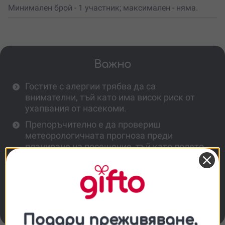
Минимален брой - 1 участник; максимален - няма.
Важно
Гостите с алергии трябва да са
внимателни, тъй като има висок риск от
ухапвания от насекоми.
Препоръчително е да провериш
метеорологичната прогноза преди
планиране на посещение, тъй като полето
затваря при лошо време (дъжд и силен
вятър).
Допълнителни напитки и лакомства се
заплащат отделно на винтидж караваната
на място.