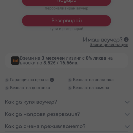
Подари
81.81
€
/
160 лв.
поле - за 2-ма възрастни, 2
деца
персонализиран ваучер
Резервирай
купи и резервирай
Имаш ваучер?
Заяви резервация
Вземи на
3 месечен
лизинг с
0% лихва
на
вноски по
8.52€ / 16.66лв.
Гаранция за цената
Безплатна опаковка
Безплатна доставка
Безплатна замяна
Как да купя ваучер?
Как да направя резервация?
Как да сменя преживяването?