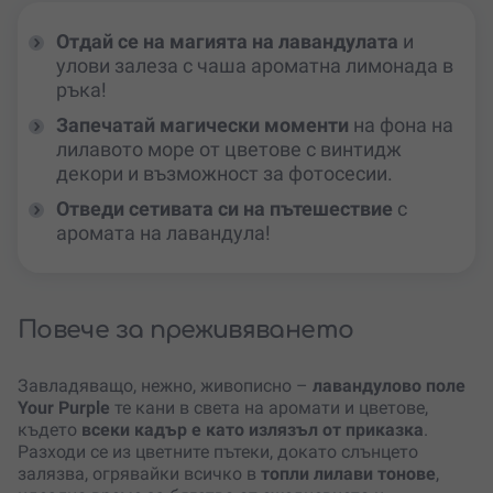
Отдай се на магията на лавандулата
и
улови залеза с чаша ароматна лимонада в
ръка!
Запечатай магически моменти
на фона на
лилавото море от цветове с винтидж
декори и възможност за фотосесии.
Отведи сетивата си на пътешествие
с
аромата на лавандула!
Повече за преживяването
Завладяващо, нежно, живописно –
лавандулово поле
Your Purple
те кани в света на аромати и цветове,
където
всеки кадър е като излязъл от приказка
.
Разходи се из цветните пътеки, докато слънцето
залязва, огрявайки всичко в
топли лилави тонове
,