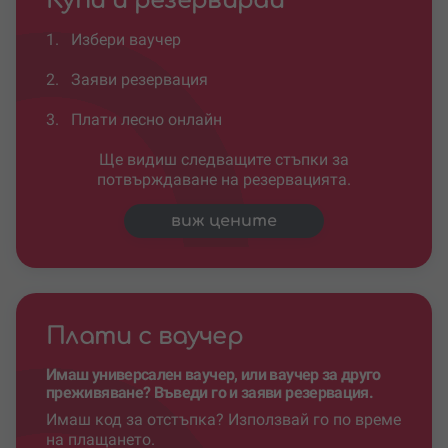
Купи и резервирай
1.
Избери ваучер
2.
Заяви резервация
3.
Плати лесно онлайн
Ще видиш следващите стъпки за
потвърждаване на резервацията.
виж цените
Плати с ваучер
Имаш универсален ваучер, или ваучер за друго
преживяване? Въведи го и заяви резервация.
Имаш код за отстъпка? Използвай го по време
на плащането.