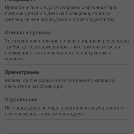
да създаде спомени за цял живот.
Резервирай своето
преживяване сега!
Препоръчително е да се свържеш с организатора
предния ден или в деня на посещение, за да си
сигурен, че не е валял дъжд и полето е достъпно.
Отмяна и промяна
За отмяна или промяна на вече направена резервация
трябва да се свържеш директно с организатора на
преживяването при посочените в инструкциите
условия.
Времетраене
Можеш да прекараш колкото време пожелаеш в
рамките на работния ден.
Ограничения
Не е подходящо за хора, алергични към ухапвания от
оси/пчели, както и към лавандула.