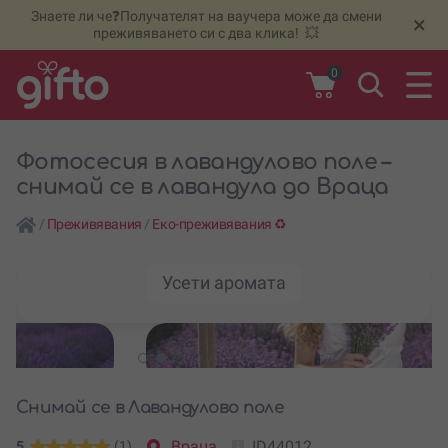
Знаете ли че❓Получателят на ваучера може да смени
🆕
Н
×
преживяването си с два клика! 💥
0
Фотосесия в лавандулово поле –
снимай се в лавандула до Враца
/
Преживявания
/
Еко-преживявания ♻️
Усети аромата
Снимай се в Лавандулово поле
Враца
ID44012
5
(1)