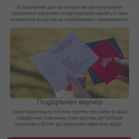
В посочения ден ще изпратим на получателя
празнично оформен поздравителен имейл, с твое
пожелание и ваучер за незабравимо преживяване.
Подаръчен ваучер
Принтиран върху плътна хартия, поставен в ярка
подаръчна опаковка, този ваучер ще ти бъде
изпратен с Еконт до избрания офис или адрес.