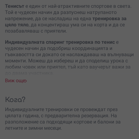
Тенисът
е един от най-атрактивните спортове в света.
Той е чудесен начин да разпуснеш натрупаното
напрежение, да се насладиш на една
тренировка за
цяло тяло
, да концентираш ума си на корта и да се
позабавляваш с приятели.
Индивидуалната спаринг тренировка по тенис
е
чудесен начин да подобриш координацията и
гъвкавостта си докато се наслаждаваш на вълнуващи
моменти. Можеш да избереш и да споделиш урока с
любим човек или приятел, тъй като ваучерът важи за
до двама участника.
Виж още
Чудесна локация в
центъра на София
и сред
зеленината и свежия въздух на парка. По време на
тренировката ще бъдеш под зоркото око на
опитен и
Кога?
квалифициран инструктор
, който ще се погрижи за
това да усвоиш основните техники в играта. Уроците
Индивидуалните тренировки се провеждат през
се провеждат
целогодишно
– в открит клей или
цялата година, с предварителна резервация. На
червен корт през топлите месеци, а през зимата – в
разположение са подходящи кортове и балони за
балон.
летните и зимни месеци.
Нивото на опитност на всеки участник ще бъде взето