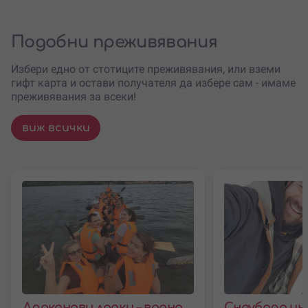
Подобни преживявания
Избери едно от стотиците преживявания, или вземи
гифт карта и остави получателя да избере сам - имаме
преживявания за всеки!
виж всички
Драконови лодки – водно
Сноуборд ин