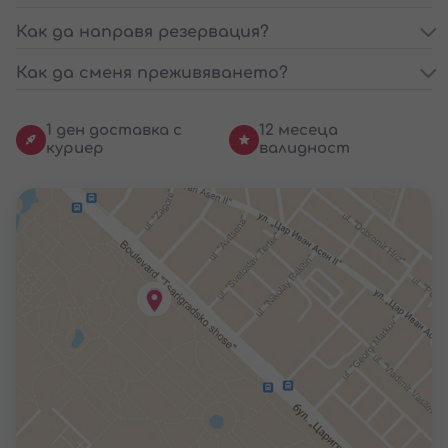
Как да направя резервация?
Как да сменя преживяването?
1 ден доставка с
12 месеца
куриер
валидност