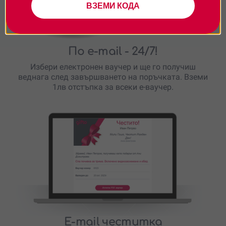
ВЗЕМИ КОДА
По e-mail
- 24/7!
Избери електронен ваучер и ще го получиш
веднага след завършването на поръчката. Вземи
1лв отстъпка за всеки е-ваучер.
E-mail честитка