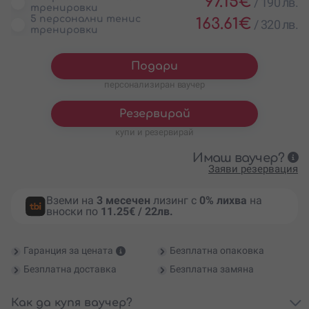
97.15
€
/
190 лв.
тренировки
5 персонални тенис
163.61
€
/
320 лв.
тренировки
Подари
персонализиран ваучер
Резервирай
купи и резервирай
Имаш ваучер?
Заяви резервация
Вземи на
3 месечен
лизинг с
0% лихва
на
вноски по
11.25€ / 22лв.
Гаранция за цената
Безплатна опаковка
Безплатна доставка
Безплатна замяна
Как да купя ваучер?