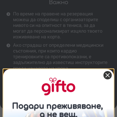
Важно
По време на правене на резервация
можеш да споделиш с организаторите
нивото си на опитност в тениса, за да
могат да персонализират изцяло твоето
изживяване на корта.
Ако страдаш от определени медицински
състояния, при които кардио
тренировките са противопоказни, е
задължително да известиш инструкторите
преди началото на урока.
Един ваучер важи за един или двама души
едновременно. Една тренировка трае
един час, като можеш да избереш от
опции ваучер за една, три или пет
тренировки.
Съгласие
Подробности
Относно