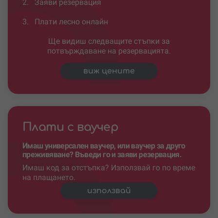
2.
Заяви резервация
3.
Плати лесно онлайн
Ще видиш следващите стъпки за
потвърждаване на резервацията.
виж цените
Плати с ваучер
Имаш универсален ваучер, или ваучер за друго
преживяване? Въведи го и заяви резервация.
Имаш код за отстъпка? Използвай го по време
на плащането.
използвай