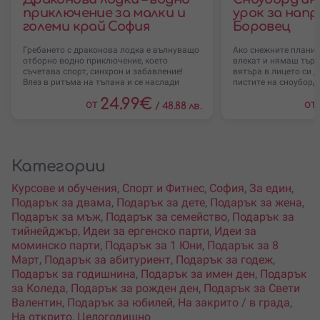
приключение за малки и
урок за напр
големи край София
Боровец
Гребането с драконова лодка е вълнуващо
Ако снежните планин
отборно водно приключение, което
влекат и нямаш търп
съчетава спорт, синхрон и забавление!
вятъра в лицето си д
Влез в ритъма на тъпана и се наслади
пистите на сноуборд,
24.99
€
от
от
/
48.88 лв.
Категории
Курсове и обучения
,
Спорт и Фитнес
,
София
,
За един
,
Подарък за двама
,
Подарък за дете
,
Подарък за жена
,
Подарък за мъж
,
Подарък за семейство
,
Подарък за
тийнейджър
,
Идеи за ергенско парти
,
Идеи за
моминско парти
,
Подарък за 1 Юни
,
Подарък за 8
Март
,
Подарък за абитуриент
,
Подарък за годеж
,
Подарък за годишнина
,
Подарък за имен ден
,
Подарък
за Коледа
,
Подарък за рожден ден
,
Подарък за Свети
Валентин
,
Подарък за юбилей
,
На закрито / в града
,
На открито
,
Целогодишно