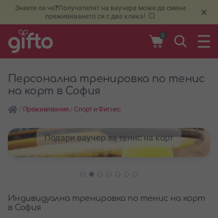
Знаете ли че❓Получателят на ваучера може да смени
🆕
Н
×
преживяването си с два клика! 💥
0
Персонална тренировка по тенис
на корт в София
/
Преживявания
/
Спорт и Фитнес
Подари ваучер за тенис на корт
Индивидуална тренировка по тенис на корт
в София