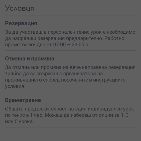
под внимание. Тенис урокът ще бъде съобразен с
Условия
твоята подготовка, възраст и други фактори.
Резервация
За да участваш в персонален тенис урок е необходимо
да направиш резервация предварително. Работно
време: всеки ден от 07:00 – 23:00 ч.
Отмяна и промяна
За отмяна или промяна на вече направена резервация
трябва да се свържеш с организатора на
преживяването според посочените в инструкциите
условия.
Времетраене
Общата продължителност на един индивидуален урок
по тенис е 1 час. Можеш да избереш от опции за 1, 3
или 5 урока.