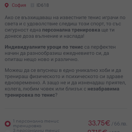
София
ID618
Ако се възхищаваш на известните тенис играчи по
света и с удоволствие следиш този спорт, то със
сигурност една
персонална тренировка
ще ти
донесе доза вълнение и наслада!
Индивидуалните уроци по тенис
са перфектен
начин да разнообразиш ежедневието си, да
опиташ нещо ново и различно.
Можеш да се впуснеш в едно уникално хоби и да
тренираш физическото и психическото си здраве
едновременно. А защо не и да изненадаш приятел,
колега, любим човек или близък с
незабравима
тренировка по тенис
?
1 персонална тенис
33.75
€
/
66 лв.
тренировка
3 персонални тенис