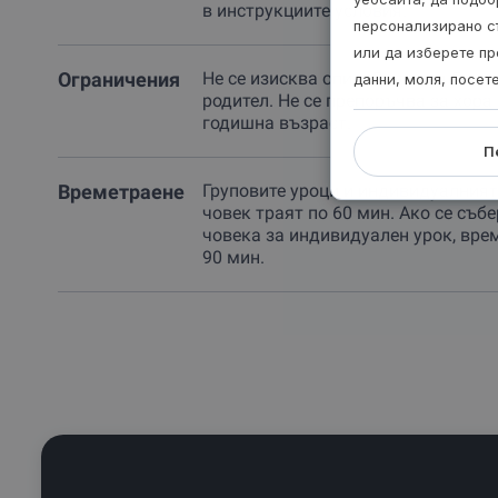
в инструкциите условия.
персонализирано с
или да изберете пр
Ограничения
Не се изисква опит. Деца под 5 г. с
данни, моля, посет
родител. Не се препоръчва за хора 
годишна възраст.
П
Времетраене
Груповите уроци и индивидуалният
човек траят по 60 мин. Ако се събе
човека за индивидуален урок, вре
90 мин.