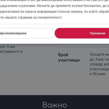
Кънки 
ъдържание и реклами. Можете да приемете всички бисквитки, да 
свои ил
едпочитания.За повече информация относно начина, по който обра
Заснем
 придружител -
ете нашата страница за поверителност.
над 50-
Екипировка
Можеш да 
ерсонализиране
Приемам
или да на
заплащане
 урок за 1
рат 2-ма
метраенето е
Брой
Уроците м
до 2-ма чо
участници
според из
участници
е 90 мин.
Важно