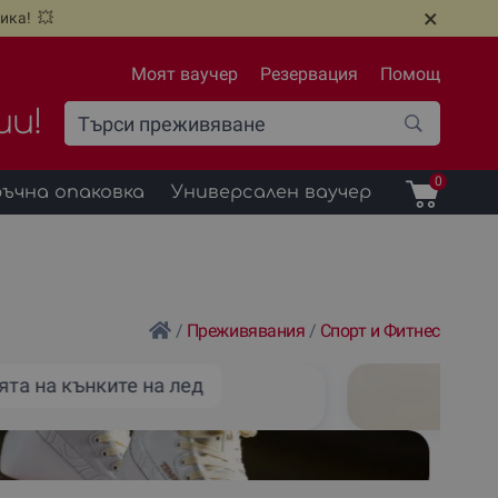
×
ика! 💥
Моят ваучер
Резервация
Помощ
ии!
0
ъчна опаковка
Универсален ваучер
/
Преживявания
/
Спорт и Фитнес
ята на кънките на лед