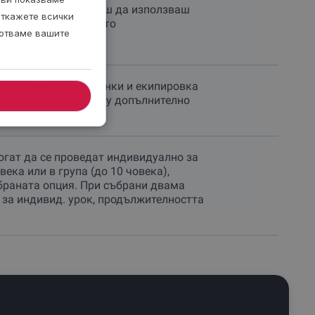
и екипировка - можеш да използваш
откажете всички
и да наемеш на място
ботваме вашите
ане
използваш свои кънки и екипировка
емеш на място, срещу допълнително
.
огат да се проведат индивидуално за
века или в група (до 10 човека),
браната опция. При събрани двама
 за индивид. урок, продължителността