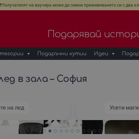
е❓Получателят на ваучера може да смени преживяването си с два кл
Подарявай истор
тегории
Подаръчни кутии
Идеи
Подар
лед в зала – София
те на лед
Усети маги