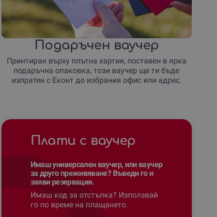
Подаръчен ваучер
Принтиран върху плътна хартия, поставен в ярка
подаръчна опаковка, този ваучер ще ти бъде
изпратен с Еконт до избрания офис или адрес.
Плати с ваучер
Имаш универсален ваучер, или ваучер
за друго преживяване? Въведи го и
заяви резервация.
Имаш код за отстъпка? Използвай
го по време на плащането.