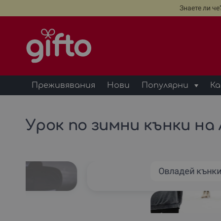
Знаете ли ч
Преживявания
Нови
Популярни
Ка
Урок по зимни кънки на 
Овладей кънки