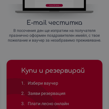
E-mail честитка
В посочения ден ще изпратим на получателя
празнично оформен поздравителен имейл, с твое
пожелание и ваучер за незабравимо преживяване.
Купи и резервирай
1.
Избери ваучер
2.
Заяви резервация
3.
Плати лесно онлайн