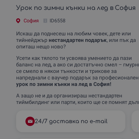
Урок по зимни кънки на лед в София
София
ID6558
Искаш да поднесеш на любим човек, дете или
тийнейджър
нестандартен подарък
, или пък да
опиташ нещо ново?
Усети как тялото ти усвоява умението да пази
баланс на лед, а ако си достатъчно смел – гмурн
се смело в някои тънкости и трикове за
напреднали с ваучер подарък за професионален
урок по зимни кънки на лед в София!
А защо не и да организираш нестандартен
тиймбилдинг или парти, които ще се помнят дъл
24/7 доставка по e-mail