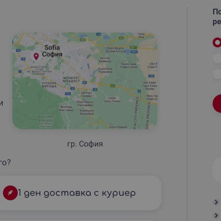
По
ре
и
гр. София
го?
1 ден доставка с куриер