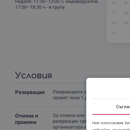
Неделя: 11:30–13:00 ч -индивидуални,
10
11
17:00–18:30 ч - в група
17
18
24
25
31
Условия
Резервация
Резервациите за урок по зимни кън
правят поне 1 ден преди желаната 
Съгла
Отмяна и
За отмяна или промяна на вече на
резервация трябва да се свържеш 
промяна
Ние използваме бис
организатора на преживяването п
уебсайта, да подоб