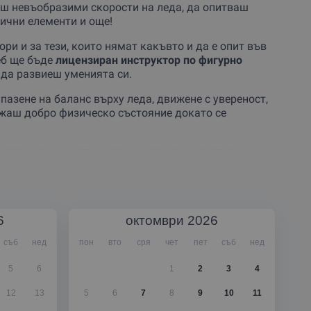
ш невъобразими скорости на леда, да опитваш
ични елементи и още!
дори и за тези, които нямат какъвто и да е опит във
еб ще бъде
лицензиран инструктор по фигурно
 да развиеш уменията си.
пазене на баланс върху леда, движене с увереност,
ржаш добро физическо състояние докато се
 лед, всеки участник преминава през
кратък
ровка или да наемеш на място.
 или
индивидуален урок за до 2-ма души
.
6
октомври
2026
съб
нед
пон
вто
сря
чет
пет
съб
нед
5
6
1
2
3
4
12
13
5
6
7
8
9
10
11