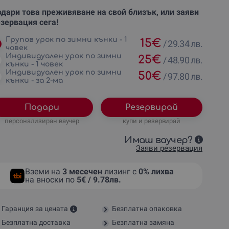
дари това преживяване на свой близък, или заяви
зервация сега!
Групов урок по зимни кънки - 1
15
€
/
29.34 лв.
човек
Индивидуален урок по зимни
25
€
/
48.90 лв.
кънки - 1 човек
Индивидуален урок по зимни
50
€
/
97.80 лв.
кънки - за 2-ма
Подари
Резервирай
персонализиран ваучер
купи и резервирай
Имаш ваучер?
Заяви резервация
Вземи на
3 месечен
лизинг с
0% лихва
на вноски по
5€ / 9.78лв.
Гаранция за цената
Безплатна опаковка
Безплатна доставка
Безплатна замяна