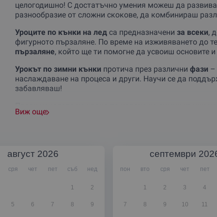
целогодишно! С достатъчно умения можеш да развива
разнообразие от сложни скокове, да комбинираш разл
Уроците по кънки на лед
са предназначени
за всеки
, 
фигурното пързаляне. По време на изживяването до т
пързаляне
, който ще ти помогне да усвоиш основите и
Урокът по зимни кънки
протича през различни
фази
– 
наслаждаване на процеса и други. Научи се да поддъ
забавляваш!
Преди началото на урока по каране на зимни кънки на
Виж още
инструктаж
. Можеш да използваш свои кънки и екипи
Можеш да избираш между
урок в група
(до 10 човека)
август
2026
септември
202
сря
чет
пет
съб
нед
пон
вто
сря
чет
пет
1
2
1
2
3
4
5
6
7
8
9
7
8
9
10
11