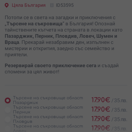
Цяла България
ID53595
Потопи се в света на загадки и приключения с
„
Търсене на съкровища
“ в България! Опознай
тайнствените кътчета на страната в локации като
Пазарджик, Перник, Пловдив, Ловеч, Шумен и
Враца
. Прекарай незабравим ден, изпълнен с
мистерии и открития, заедно със семейство и
приятели.
Резервирай своето приключение сега
и създай
спомени за цял живот!
Търсене на съкровище област
17.90
€
/
35 лв.
Пазарджик
Търсене на съкровище област
17.90
€
/
35 лв.
Перник
Търсене на съкровище област
17.90
€
/
35 лв.
Пловдив
Търсене на съкровище област
17.90
€
/
35 лв.
Ловеч