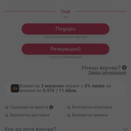
Търсене на съкровище област
17.90
€
/
35 лв.
Шумен
Oще
Търсене на съкровище област
17.90
€
/
35 лв.
Враца
Подари
персонализиран ваучер
Резервирай
купи и резервирай
Имаш ваучер?
Заяви резервация
Вземи на
3 месечен
лизинг с
0% лихва
на
вноски по
5.97€ / 11.68лв.
Гаранция за цената
Безплатна опаковка
Безплатна доставка
Безплатна замяна
Как да купя ваучер?