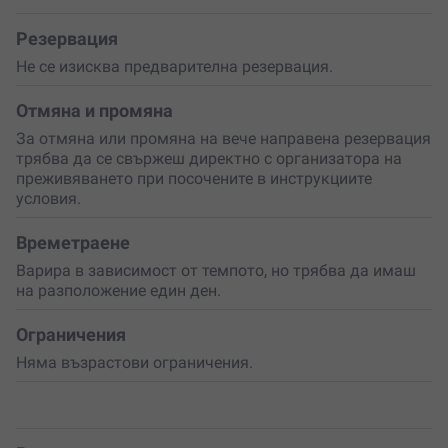
следващото тайно място, като всяко откритие
разкрива
нова част от историята
и те приближава до
Резервация
съкровището.
Не се изисква предварителна резервация.
Преживяването продължава цял ден и изисква
личен
транспорт
, тъй като разстоянията между локациите
Отмяна и промяна
могат да бъдат значителни. Пътуването ти ще
За отмяна или промяна на вече направена резервация
премине през
красиви природни кътчета и
трябва да се свържеш директно с организатора на
исторически забележителности
, където ще се срещаш
преживяването при посочените в инструкциите
с уникални загадки и предизвикателства. Независимо
условия.
дали търсиш съкровището сам или в компанията на
до 5-6 приятели, колеги, деца или членове на
Времетраене
семейството
, всеки момент ще бъде изпълнен с
вълнение и забавление.
Варира в зависимост от темпото, но трябва да имаш
на разположение един ден.
Не пропускай възможността да изживееш нещо
различно и вълнуващо.
Резервирай своя ваучер
и се
Ограничения
потопи в магията на „
Търсене на съкровища
“ още
днес!
Няма възрастови ограничения.