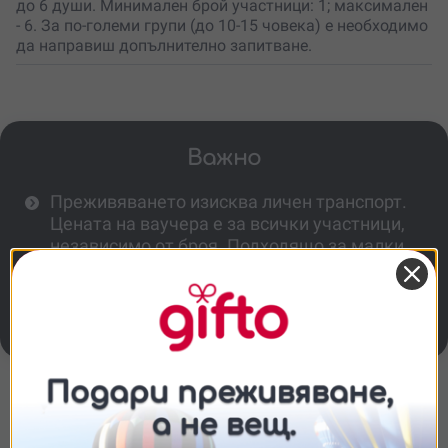
до 6 души. Минимален брой участници: 1; максимален
- 6. За по-големи групи (до 10-15 човека) е необходимо
да направиш допълнително запитване.
Важно
Преживяването изисква личен транспорт.
Цената на ваучера е за всички участници,
независимо от броя. Подходящо за малки
групи и семейства до 6 души
След резервация ще получиш pdf файл с
инструкции.
Повече информация
Съгласие
Подробности
Относно