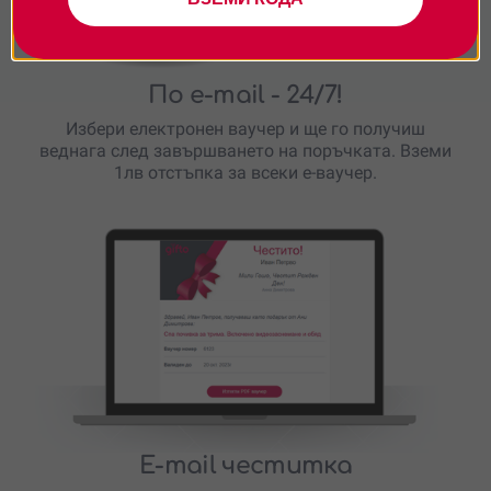
По e-mail
- 24/7!
Избери електронен ваучер и ще го получиш
веднага след завършването на поръчката. Вземи
1лв отстъпка за всеки е-ваучер.
E-mail честитка