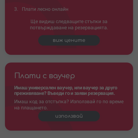
3.
Плати лесно онлайн
Ще видиш следващите стъпки за
потвърждаване на резервацията.
виж цените
Плати с ваучер
Имаш универсален ваучер, или ваучер за друго
преживяване? Въведи го и заяви резервация.
Имаш код за отстъпка? Използвай го по време
на плащането.
използвай