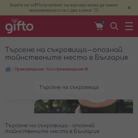
Знаете ли че❓Получателят на ваучера може да смени
🆕
Н
×
преживяването си с два клика! 💥
0
Търсене на съкровища – опознай
тайнствените места в България
/
Преживявания
/
Еко-преживявания ♻️
Търсене на съкровища
Търсене на съкровища - опознай
тайнствените места в България