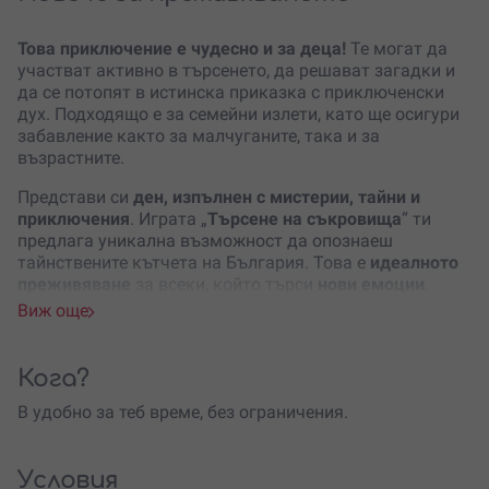
Това приключение е чудесно и за деца!
Те могат да
участват активно в търсенето, да решават загадки и
да се потопят в истинска приказка с приключенски
дух. Подходящо е за семейни излети, като ще осигури
забавление както за малчуганите, така и за
възрастните.
Представи си
ден, изпълнен с мистерии, тайни и
приключения
. Играта „
Търсене на съкровища
“ ти
предлага уникална възможност да опознаеш
тайнствените кътчета на България. Това е
идеалното
преживяване
за всеки, който търси
нови емоции
.
Подходящо е за един или двама човека и може да се
Виж още
проведе в различни области на страната като
Пазарджик, Перник, Пловдив, Ловеч, Шумен и Враца.
Кога?
Твоето приключение започва с получаването на pdf
файл с
инструкции
, който включва и
идеи за
В удобно за теб време, без ограничения.
допълнителни дейности
в района. Можеш да
проведеш играта
по всяко време, с твоето темпо
.
Разгадаването на всяка мистерия ще те води към
Условия