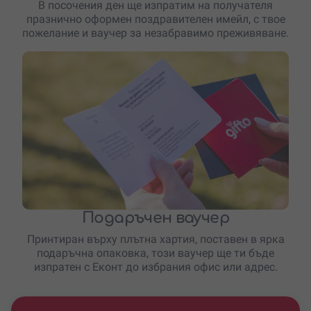
В посочения ден ще изпратим на получателя
празнично оформен поздравителен имейл, с твое
пожелание и ваучер за незабравимо преживяване.
Подаръчен ваучер
Принтиран върху плътна хартия, поставен в ярка
подаръчна опаковка, този ваучер ще ти бъде
изпратен с Еконт до избрания офис или адрес.