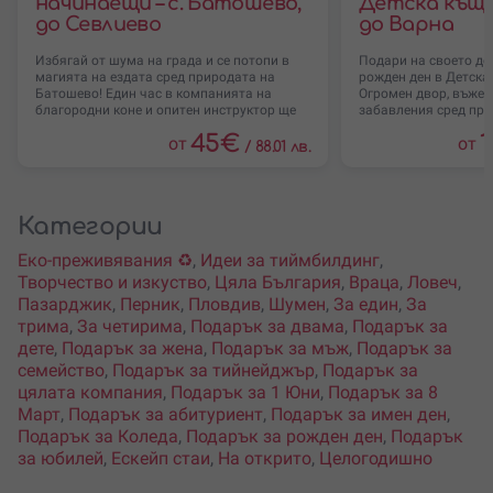
начинаещи – с. Батошево,
Детска къща
до Севлиево
до Варна
Избягай от шума на града и се потопи в
Подари на своето де
магията на ездата сред природата на
рожден ден в Детска
Батошево! Един час в компанията на
Огромен двор, въжен 
благородни коне и опитен инструктор ще
забавления сред при
45
€
1
от
от
/
88.01 лв.
Категории
Еко-преживявания ♻️
,
Идеи за тиймбилдинг
,
Творчество и изкуство
,
Цяла България
,
Враца
,
Ловеч
,
Пазарджик
,
Перник
,
Пловдив
,
Шумен
,
За един
,
За
трима
,
За четирима
,
Подарък за двама
,
Подарък за
дете
,
Подарък за жена
,
Подарък за мъж
,
Подарък за
семейство
,
Подарък за тийнейджър
,
Подарък за
цялата компания
,
Подарък за 1 Юни
,
Подарък за 8
Март
,
Подарък за абитуриент
,
Подарък за имен ден
,
Подарък за Коледа
,
Подарък за рожден ден
,
Подарък
за юбилей
,
Ескейп стаи
,
На открито
,
Целогодишно