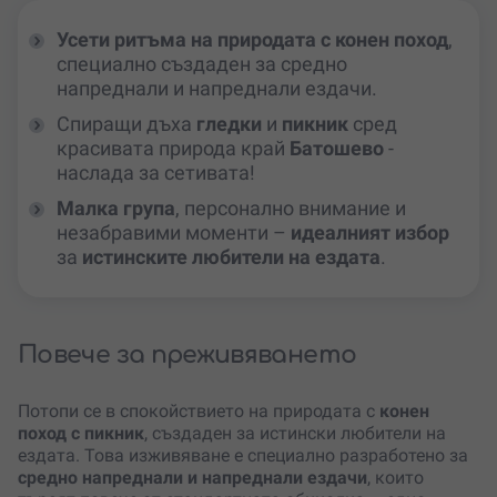
Усети ритъма на природата с конен поход
,
специално създаден за средно
напреднали и напреднали ездачи.
Спиращи дъха
гледки
и
пикник
сред
красивата природа край
Батошево
-
наслада за сетивата!
Малка група
, персонално внимание и
незабравими моменти –
идеалният избор
за
истинските любители на ездата
.
Повече за преживяването
Потопи се в спокойствието на природата с
конен
поход с пикник
, създаден за истински любители на
ездата. Това изживяване е специално разработено за
средно напреднали и напреднали ездачи
, които