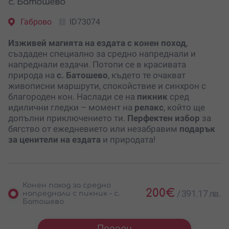
с. Батошево
Габрово
ID73074
Изживей магията на ездата
с
конен поход
,
създаден специално за средно напреднали и
напреднали ездачи. Потопи се в красивата
природа на
с. Батошево
, където те очакват
живописни маршрути, спокойствие и синхрон с
благороден кон. Наслади се на
пикник
сред
идилични гледки – момент на
релакс
, който ще
допълни приключението ти.
Перфектен избор
за
бягство от ежедневието или незабравим
подарък
за
ценители на ездата
и природата!
Конен поход за средно
200
€
/
391.17 лв.
напреднали с пикник - с.
Батошево
Подари