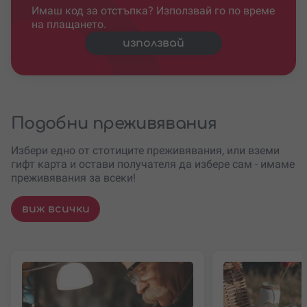
Имаш код за отстъпка? Използвай го по време
на плащането.
използвай
Подобни преживявания
Избери едно от стотиците преживявания, или вземи
гифт карта и остави получателя да избере сам - имаме
преживявания за всеки!
виж всички