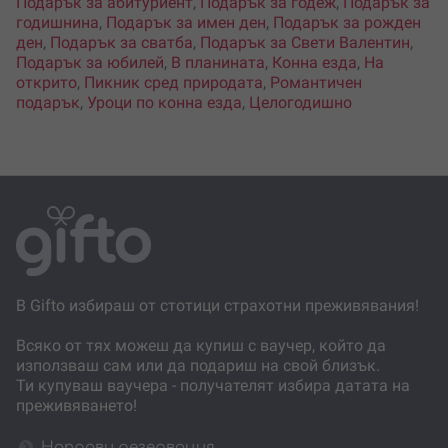
Подарък за абитуриент
,
Подарък за годеж
,
Подарък за
годишнина
,
Подарък за имен ден
,
Подарък за рожден
ден
,
Подарък за сватба
,
Подарък за Свети Валентин
,
Подарък за юбилей
,
В планината
,
Конна езда
,
На
открито
,
Пикник сред природата
,
Романтичен
подарък
,
Уроци по конна езда
,
Целогодишно
В Gifto избираш от стотици страхотни преживявания!
Всяко от тях можеш да купиш с ваучер, който да
използваш сам или да подариш на свой близък.
Ти купуваш ваучера - получателят избира датата на
преживяването!
Направи резервация