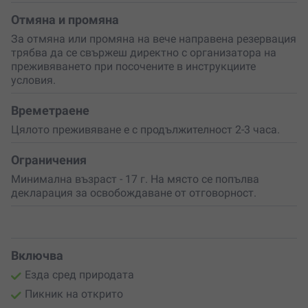
величествени животни.
Отмяна и промяна
Не пропускай възможността
да превърнеш
За отмяна или промяна на вече направена резервация
обикновения ден в истинско приключение!
трябва да се свържеш директно с организатора на
Резервирай ваучер за себе си или за подарък
, който
преживяването при посочените в инструкциите
ще предизвика усмивки и радост!
условия.
Времетраене
Цялото преживяване е с продължителност 2-3 часа.
Ограничения
Минимална възраст - 17 г. На място се попълва
декларация за освобождаване от отговорност.
Включва
Езда сред природата
Пикник на открито