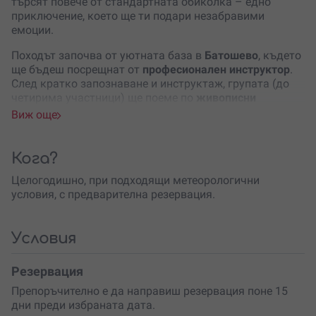
търсят повече от стандартната обиколка – едно
приключение, което ще ти подари незабравими
емоции.
Походът започва от уютната база в
Батошево
, където
ще бъдеш посрещнат от
професионален инструктор
.
След кратко запознаване и инструктаж, групата (до
четирима участници) ще поеме по
живописни
маршрути
, които разкриват красотата на местната
Виж още
природа. Ще яздиш
кон, съобразен с твоите умения
, а
усещането за
синхрон и хармония
между теб и
животното ще те накара да се почувстваш
свободен и
Кога?
вдъхновен
.
Целогодишно, при подходящи метеорологични
По средата на приключението те очаква
пикник на
условия, с предварителна резервация.
открито
– време за
почивка и презареждане
с вкусно
приготвени храни. Тази част от преживяването ще те
накара да оцениш простичките удоволствия на
Условия
живота.
Резервация
Преходът завършва
обратно в базата
, където ще
можеш да споделиш впечатленията си и да се
Препоръчително е да направиш резервация поне 15
насладиш на последните мигове в компанията на тези
дни преди избраната дата.