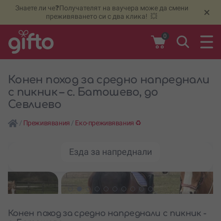
Знаете ли че❓Получателят на ваучера може да смени
🆕
Н
×
преживяването си с два клика! 💥
0
Конен поход за средно напреднали
с пикник – с. Батошево, до
Севлиево
/
Преживявания
/
Еко-преживявания ♻️
Езда за напреднали
Конен поход за средно напреднали с пикник -