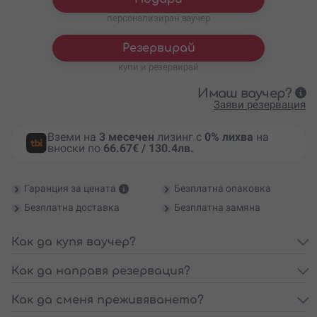
персонализиран ваучер
Резервирай
купи и резервирай
Имаш ваучер?
Заяви резервация
Вземи на
3 месечен
лизинг с
0% лихва
на
вноски по
66.67€ / 130.4лв.
Гаранция за цената
Безплатна опаковка
Безплатна доставка
Безплатна замяна
Как да купя ваучер?
Как да направя резервация?
Как да сменя преживяването?