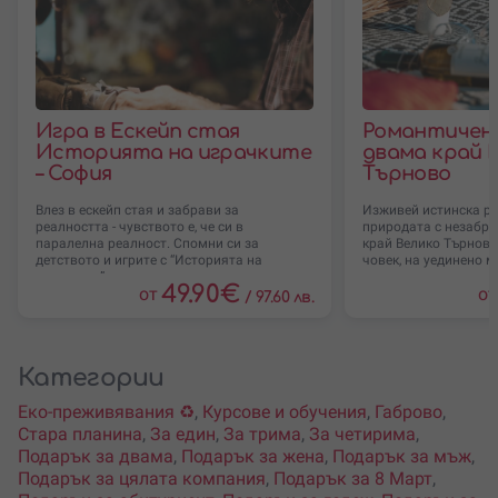
Игра в Ескейп стая
Романтичен 
Историята на играчките
двама край 
– София
Търново
Влез в ескейп стая и забрави за
Изживей истинска р
реалността - чувството е, че си в
природата с незабра
паралелна реалност. Спомни си за
край Велико Търново
детството и игрите с “Историята на
човек, на уединено м
играчките”,
49.90
€
от
от
/
97.60 лв.
Категории
Еко-преживявания ♻️
,
Курсове и обучения
,
Габрово
,
Стара планина
,
За един
,
За трима
,
За четирима
,
Подарък за двама
,
Подарък за жена
,
Подарък за мъж
,
Подарък за цялата компания
,
Подарък за 8 Март
,