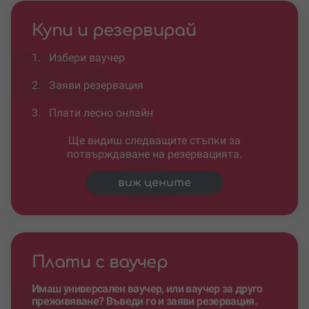
Купи и резервирай
1.
Избери ваучер
2.
Заяви резервация
3.
Плати лесно онлайн
Ще видиш следващите стъпки за
потвърждаване на резервацията.
виж цените
Плати с ваучер
Имаш универсален ваучер, или ваучер за друго
преживяване? Въведи го и заяви резервация.