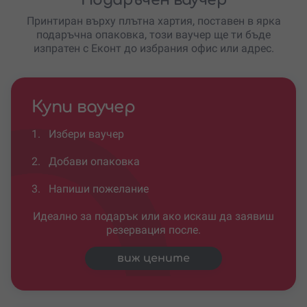
Подаръчен ваучер
Принтиран върху плътна хартия, поставен в ярка
подаръчна опаковка, този ваучер ще ти бъде
изпратен с Еконт до избрания офис или адрес.
Купи ваучер
1.
Избери ваучер
2.
Добави опаковка
3.
Напиши пожелание
Идеално за подарък или ако искаш да заявиш
резервация после.
виж цените