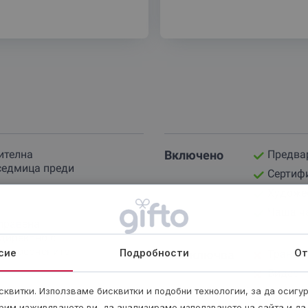
ителна
Включено
Предвар
седмица преди
Сертифи
Художе
Чаша ч
правена
директно с
ри посочените
сие
Подробности
От
Не включва
Трансп
Видео
квитки. Използваме бисквитки и подобни технологии, за да осигу
а е 1 час.
рим изживяването ви, да анализираме използването на сайта и да