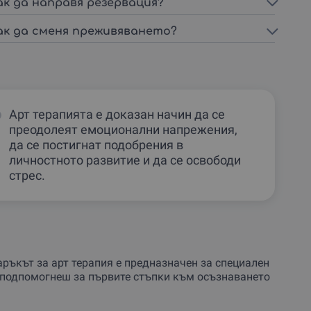
ак да направя резервация?
ак да сменя преживяването?
Арт терапията е доказан начин да се
преодолеят емоционални напрежения,
да се постигнат подобрения в
личностното развитие и да се освободи
стрес.
аръкът за арт терапия е предназначен за специален
а подпомогнеш за първите стъпки към осъзнаването