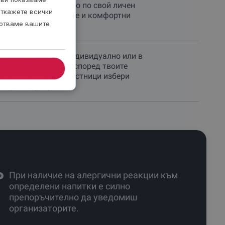
обре дошъл в облекло по свой личен
откажете всички
епоръчваме удобните и комфортни
ботваме вашите
ията се провежда индивидуално или в
ксимум 6-8 човека), според твоите
ания. За повече участници избери
я брой ваучери.
При наличие на алергични реакции към
определени напитки е силно
препоръчително да уведомиш
организаторите.