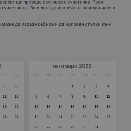
рапевт ще проведе разговор с участника. Тази
то участникът би искал да извлече от заниманието и
е може да изрази себе си и да направи стъпки към
6
октомври
2026
съб
нед
пон
вто
сря
чет
пет
съб
нед
5
6
1
2
3
4
12
13
5
6
7
8
9
10
11
19
20
12
13
14
15
16
17
18
26
27
19
20
21
22
23
24
25
26
27
28
29
30
31