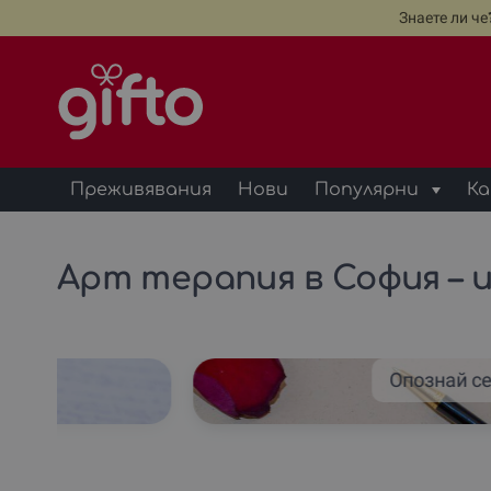
Знаете ли ч
Преживявания
Нови
Популярни
Ка
Арт терапия в София – и
Опознай се