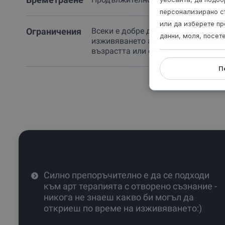
персонализирано с
или да изберете пр
Ограничения
Всеки е добре дошъл да се потопи 
данни, моля, посет
изживяването арт терапия, незави
възрастта или опита.
П
Силно препоръчително е да се подходи
към арт терапията с отворено съзнание -
никога не знаеш какво би могъл да
откриеш по време на изживяването:)