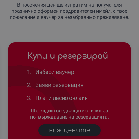
В посочения ден ще изпратим на получателя
празнично оформен поздравителен имейл, с твое
пожелание и ваучер за незабравимо преживяване.
Купи и резервирай
1.
Избери ваучер
2.
Заяви резервация
3.
Плати лесно онлайн
Ще видиш следващите стъпки за
потвърждаване на резервацията.
виж цените