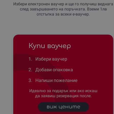
Избери електронен ваучер и ще го получиш веднага
след завършването на поръчката. Вземи 1лв
отстъпка за всеки е-ваучер.
Купи ваучер
1.
Избери ваучер
2.
Добави опаковка
3.
Напиши пожелание
Идеално за подарък или ако искаш
да заявиш резервация после.
виж цените