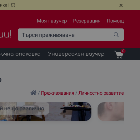
×
ика! 💥
Моят ваучер
Резервация
Помощ
ии!
0
ъчна опаковка
Универсален ваучер
о
/
Преживявания
/
Личностно развитие
й нещо различно
За