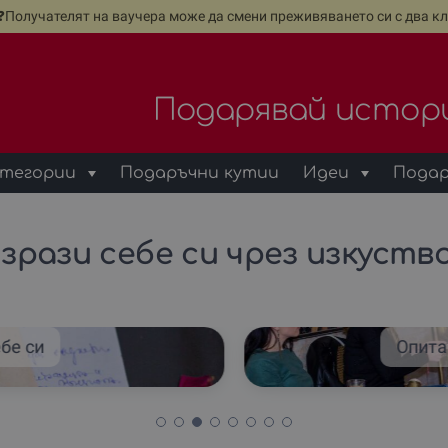
е❓Получателят на ваучера може да смени преживяването си с два кл
Подарявай истор
тегории
Подаръчни кутии
Идеи
Подар
зрази себе си чрез изкуств
бе си
Опита