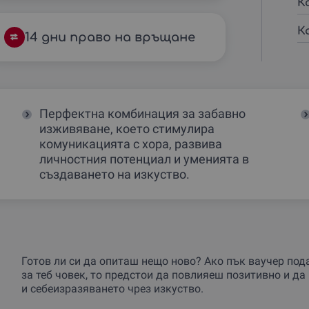
К
К
14 дни право на връщане
Перфектна комбинация за забавно
изживяване, което стимулира
комуникацията с хора, развива
личностния потенциал и уменията в
създаването на изкуство.
Готов ли си да опиташ нещо ново? Ако пък ваучер под
за теб човек, то предстои да повлияеш позитивно и д
и себеизразяването чрез изкуство.