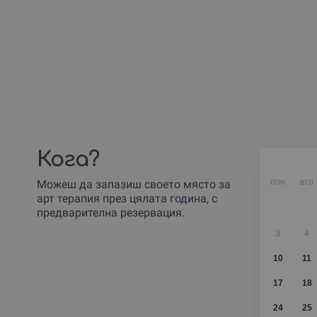
Кога?
пон
вто
Можеш да запазиш своето място за
арт терапия през цялата година, с
предварителна резервация.
3
4
10
11
17
18
24
25