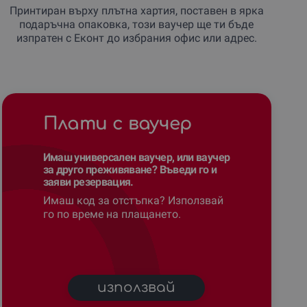
Принтиран върху плътна хартия, поставен в ярка
подаръчна опаковка, този ваучер ще ти бъде
изпратен с Еконт до избрания офис или адрес.
Плати с ваучер
Имаш универсален ваучер, или ваучер
за друго преживяване? Въведи го и
заяви резервация.
Имаш код за отстъпка? Използвай
го по време на плащането.
използвай