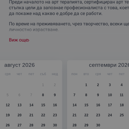
Преди началото на арт терапията, сертифициран арт те
стъпка цели да запознае професионалиста с това, кое
да покаже над какво е добре да се работи.
По време на преживяването, чрез творчество, всеки щ
личностно израстване.
Виж още
август
2026
септември
202
сря
чет
пет
съб
нед
пон
вто
сря
чет
пет
1
2
1
2
3
4
5
6
7
8
9
7
8
9
10
11
12
13
14
15
16
14
15
16
17
18
19
20
21
22
23
21
22
23
24
25
26
27
28
29
30
28
29
30