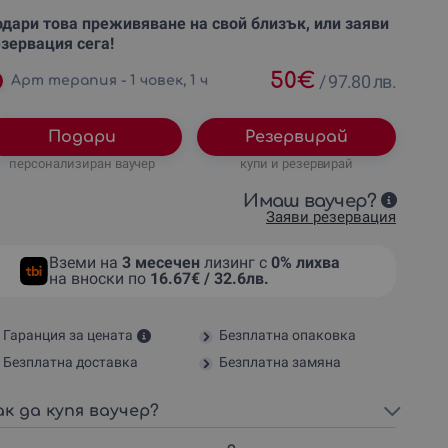
дари това преживяване на свой близък, или заяви
зервация сега!
50
€
/
97.80 лв.
Арт терапия - 1 човек, 1 ч
Подари
Резервирай
персонализиран ваучер
купи и резервирай
Имаш ваучер?
Заяви резервация
Вземи на
3 месечен
лизинг с
0% лихва
на вноски по
16.67€ / 32.6лв.
Гаранция за цената
Безплатна опаковка
Безплатна доставка
Безплатна замяна
ак да купя ваучер?