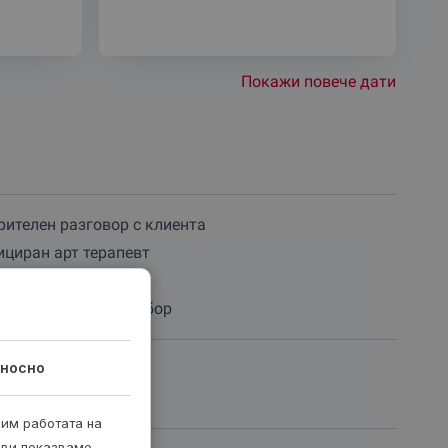
Покажи повече дати
ителен разговор с клиента
циран арт терапевт
ствени материали
ай/кафе/вино по избор
носно
орт
рим работата на
 ви показваме