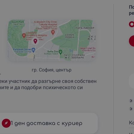
По
ре
гр. София, център
т
ки участник да разгърне своя собствен
ните и да подобри психическото си
1 ден доставка с куриер
К