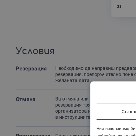
31
Условия
Резервация
Необходимо да направиш предвар
резервация, препоръчително поне 
желаната дата.
Отмяна
За отмяна или промяна на вече на
резервация трябва да се свържеш 
организатора на преживяването п
Съгла
в инструкциите условия.
Ние използваме бис
Времетраене
Продължителността на арт терапият
уебсайта, да подоб