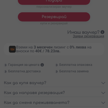
Подари
персонализиран ваучер
Резервирай
купи и резервирай
Имаш ваучер?
Заяви резервация
Вземи на
3 месечен
лизинг с
0% лихва
на
вноски по
40€ / 78.23лв.
Гаранция за цената
Безплатна опаковка
Безплатна доставка
Безплатна замяна
Как да купя ваучер?
Как да направя резервация?
Как да сменя преживяването?