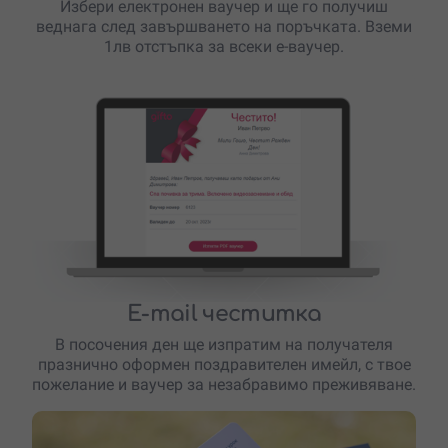
Избери електронен ваучер и ще го получиш
веднага след завършването на поръчката. Вземи
1лв отстъпка за всеки е-ваучер.
E-mail честитка
В посочения ден ще изпратим на получателя
празнично оформен поздравителен имейл, с твое
пожелание и ваучер за незабравимо преживяване.