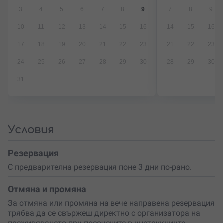
за рожден ден, така и за годишнина, св. Валентин,
3
4
5
6
7
8
9
7
8
9
годеж, сватба или просто като
изненада за любим
човек!
10
11
12
13
14
15
16
14
15
16
17
18
19
20
21
22
23
21
22
23
24
25
26
27
28
29
30
28
29
30
31
Условия
Резервация
С предварителна резервация поне 3 дни по-рано.
Отмяна и промяна
За отмяна или промяна на вече направена резервация
трябва да се свържеш директно с организатора на
преживяването при посочените в инструкциите