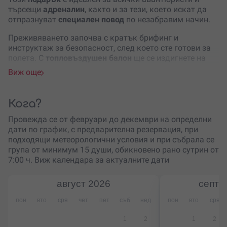
търсещи
адреналин
, както и за тези, което искат да
отпразнуват
специален повод
по незабравим начин.
Преживяването започва с кратък брифинг и
инструктаж за безопасност, след което сте готови за
полета. С
топловъздушен балон
ще се издигнете на
впечатляваща височина до
100 метра
, откъдето може
Виж още
да се насладите на зашеметяващи гледки.
Когато балонът достигне оптималната височина, ти и
Кога?
твоят спътник ще
скочите заедно
, докато сте сигурно
обезопасени с въжета. Скокът е съчетание от еуфория
Провежда се от февруари до декември на определни
и вълнение, докато се наслаждавате на
свободното
дати по график, с предварителна резервация, при
падане
, последвано от нежните амплитуди на въжето.
подходящи метеорологични условия и при събрала се
група от минимум 15 души, обикновено рано сутрин от
През цялото време ще бъдете под надзора на
опитен
7:00 ч. Виж календара за актуалните дати
инструктор
, който гарантира вашата
безопасност
.
Това е уникален начин да изживеете заедно
август
2026
септе
адреналина на скока с бънджи
, докато се люлеете
над невероятния пейзаж.
пон
вто
сря
чет
пет
съб
нед
пон
вто
сря
Подари ваучер за това
невероятно приключение
на
1
2
1
2
двойка, приятели или семейство – подходящо както