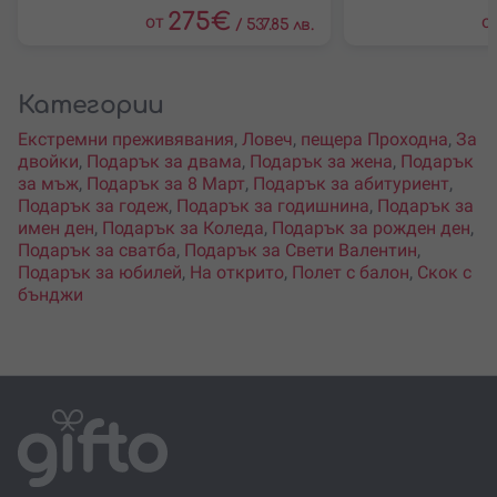
275
€
от
о
/
537.85 лв.
Категории
Екстремни преживявания
,
Ловеч
,
пещера Проходна
,
За
двойки
,
Подарък за двама
,
Подарък за жена
,
Подарък
за мъж
,
Подарък за 8 Март
,
Подарък за абитуриент
,
Подарък за годеж
,
Подарък за годишнина
,
Подарък за
имен ден
,
Подарък за Коледа
,
Подарък за рожден ден
,
Подарък за сватба
,
Подарък за Свети Валентин
,
Подарък за юбилей
,
На открито
,
Полет с балон
,
Скок с
бънджи