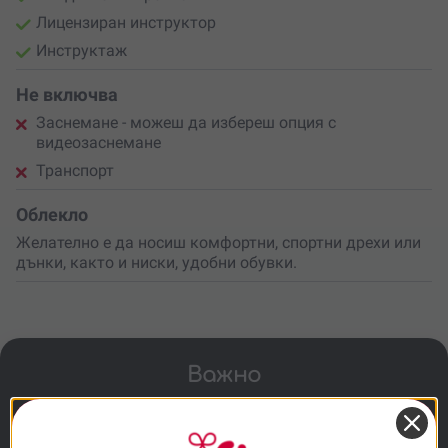
Лицензиран инструктор
Инструктаж
Не включва
Заснемане - можеш да избереш опция с
видеозаснемане
Транспорт
Облекло
Желателно е да носиш комфортни, спортни дрехи или
дънки, както и ниски, удобни обувки.
Важно
Можеш да добавиш видеозаснемане
срещу допълнително заплащане, за да