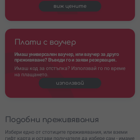
виж цените
Плати с ваучер
Имаш универсален ваучер, или ваучер за друго
преживяване? Въведи го и заяви резервация.
Имаш код за отстъпка? Използвай го по време
на плащането.
използвай
Подобни преживявания
Избери едно от стотиците преживявания, или вземи
гифт карта и остави получателя да избере сам - имаме