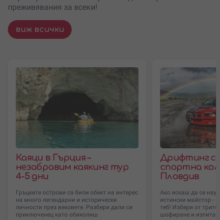
преживявания за всеки!
виж всички
Каяци в Гърция –
Дрифтинг с 
незабравим каякинг тур
спортна кол
4-5 дни
Пловдив
Гръцките острови са били обект на интерес
Ако искаш да се нау
на много легендарни и исторически
истински майстор - 
личности през вековете. Разбери дали си
теб! Избери от трите
приключенец като обиколиш
шофиране и изпитай