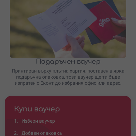
Подаръчен ваучер
Принтиран върху плътна хартия, поставен в ярка
подаръчна опаковка, този ваучер ще ти бъде
изпратен с Еконт до избрания офис или адрес.
Купи ваучер
1.
Избери ваучер
2.
Добави опаковка