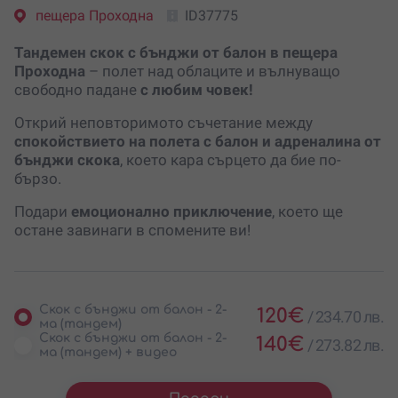
пещера Проходна
ID37775
Тандемен скок с бънджи от балон
в пещера
Проходна
– полет над облаците и вълнуващо
свободно падане
с любим човек!
Открий неповторимото съчетание между
спокойствието на полета с балон и адреналина от
бънджи скока
, което кара сърцето да бие по-
бързо.
Подари
емоционално приключение
, което ще
остане завинаги в спомените ви!
Скок с бънджи от балон - 2-
120
€
/
234.70 лв.
ма (тандем)
Скок с бънджи от балон - 2-
140
€
/
273.82 лв.
ма (тандем) + видео