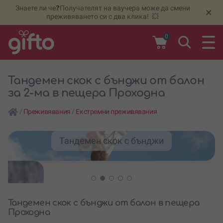
Знаете ли че❓Получателят на ваучера може да смени
🆕
Н
×
преживяването си с два клика! 💥
0
Тандемен скок с бънджи от балон
за 2-ма в пещера Проходна
/
Преживявания
/
Екстремни преживявания
Тандемен скок с бънджи
Тандемен скок с бънджи от балон в пещера
Проходна