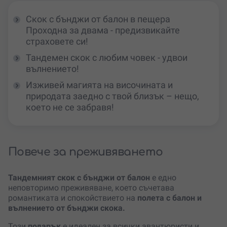
Скок с бънджи от балон в пещера
Проходна за двама - предизвикайте
страховете си!
Тандемен скок с любим човек - удвои
вълнението!
Изживей магията на височината и
природата заедно с твой близък – нещо,
което не се забравя!
Повече за преживяването
Тандемният скок с бънджи от балон
е едно
неповторимо преживяване, което съчетава
романтиката и спокойствието на
полета с балон и
вълнението от бънджи скока.
Този
подарък
е идеален за всички авантюристи и