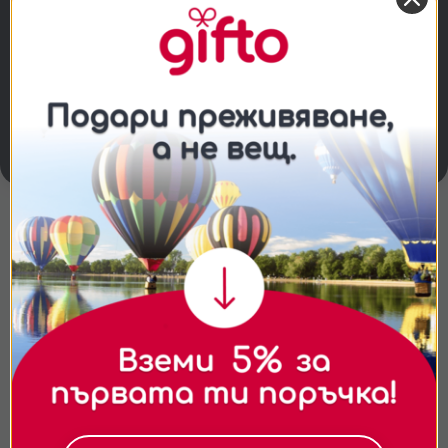
Във ваучера са включени две нощувки със
закуска и една вечеря. На място има
възможност и за втора вечеря - 65 евро за
двама.
Разстояние: от София около 2 часа, от
Пловдив около 2 часа, от Варна около 3
часа, от Бургас около 2:30 мин.
Съгласие
Подробности
Относно
Ние използваме бисквитки. Използваме
бисквитки и подобни технологии, за да осигурим
Повече информация
работата на уебсайта, да подобрим
изживяването ви, да анализираме използването
Какво включва цената на
преживяването?
на сайта и да ви показваме персонализирано
съдържание и реклами. Можете да приемете
Подходящо ли е за деца?
всички бисквитки, да откажете всички или да
изберете предпочитания.За повече информация
Ще знам ли къде точно се намира
относно начина, по който обработваме вашите
дестинацията преди резервацията?
данни, моля, посетете нашата страница за
поверителност.