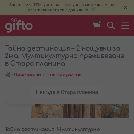
Знаете ли че❓Получателят на ваучера може да смени
🆕
Н
×
преживяването си с два клика! 💥
0
Тайна дестинация – 2 нощувки за
2ма. Mултикултурно преживяване
в Стара планина
/
Преживявания
/
Почивки и уикенди
Някъде в Стара планина
Тайна дестинация. Mултикултурно