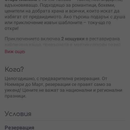
вдъхновяващо. Подходящо за романтици, бохеми,
ценители на добрата храна и всички, които искат да
избягат от предвидимото. Ако търсиш подарък с душа
или приключение извън шаблоните – току-що го
откри!
Приключението включва
2 нощувки
в реставрирана
кирпичена къща, превърната в мултикултурен оазис.
Интериорът е вдъхновен от различни кътчета на света,
Виж още
а атмосферата е топла, уютна и творческа.
Домакините са истински магьосници – ще ти
приготвят вечеря, която няма аналог – не по меню, а
Кога?
по вдъхновение. Ще опиташ ястия, които съчетават
Целогодишно, с предварителна резервация. От
кулинарни традиции от четири континента
– сготвени
Ноември до Март, резервации се правят само за
специално за теб.
уикенд! Цените не важат за национални и регионални
На сутринта те очакват
домашни закуски
, които ще те
празници.
заредят за разходки из магичната природа на Стара
планина. Районът предлага прекрасни възможности
за преходи, конна езда и посещения на исторически
Условия
забележителности. Преди заминаването ще получиш и
дигитални писма с интересна информация за региона,
Резервация