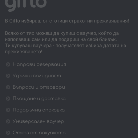
В Gifto избираш от стотици страхотни преживявания!
Всяко от тях можеш да купиш с ваучер, който да
използваш сам или да подариш на свой близък.
Ти купуваш ваучера - получателят избира датата на
преживяването!
Направи резервация
Удължи валидност
Въпроси и отговори
Плащане и доставка
Подаръчна опаковка
Универсален ваучер
Отказ от покупката