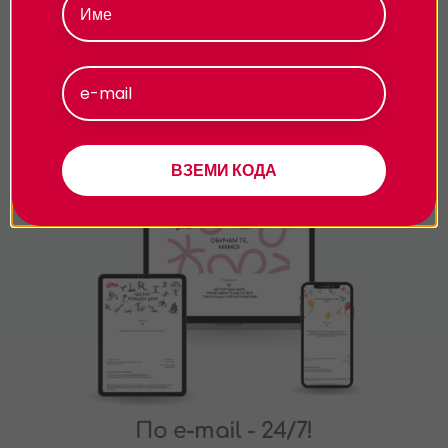
Как да знам какво да нося, след като не
знам къде отивам?
Приемам
Персонализиране
Подарявай модерно
ВЗЕМИ КОДА
По e-mail
- 24/7!