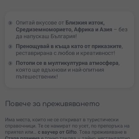
Опитай вкусове от
Близкия изток,
Средиземноморието, Африка и Азия
– без
да напускаш България!
Пренощувай в къща като от приказките
,
реставрирана с любов и креативност!
Потопи се в мултикултурна атмосфера
,
която ще вдъхнови и най-опитния
пътешественик!
Повече за преживяването
Има места, които не се откриват в туристически
справочници. Те се намират по усет, по препоръка на
приятел или…
с ваучер от Gifto
. Това преживяване в
Стара планина
е точно такова – тайно, нестандартно,