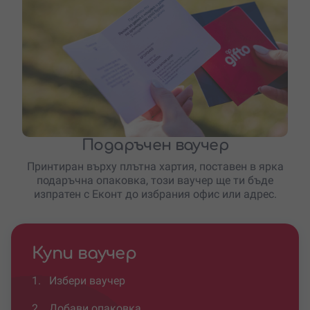
Подаръчен ваучер
Принтиран върху плътна хартия, поставен в ярка
подаръчна опаковка, този ваучер ще ти бъде
изпратен с Еконт до избрания офис или адрес.
Купи ваучер
1.
Избери ваучер
2.
Добави опаковка