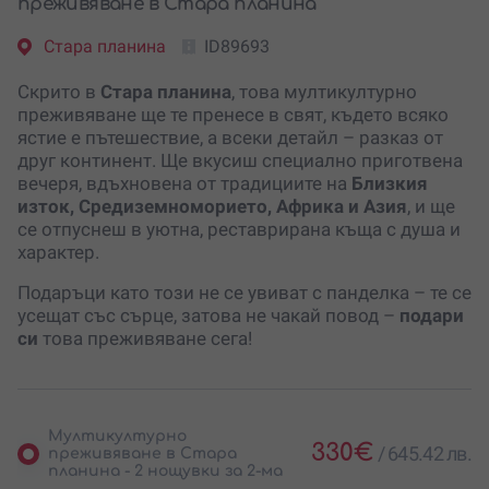
преживяване в Стара планина
Стара планина
ID89693
Скрито в
Стара планина
, това мултикултурно
преживяване ще те пренесе в свят, където всяко
ястие е пътешествие, а всеки детайл – разказ от
друг континент. Ще вкусиш специално приготвена
вечеря, вдъхновена от традициите на
Близкия
изток, Средиземноморието, Африка и Азия
, и ще
се отпуснеш в уютна, реставрирана къща с душа и
характер.
Подаръци като този не се увиват с панделка – те се
усещат със сърце, затова не чакай повод –
подари
си
това преживяване сега!
Мултикултурно
330
€
/
645.42 лв.
преживяване в Стара
планина - 2 нощувки за 2-ма