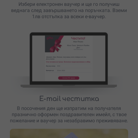
Избери електронен ваучер и ще го получиш
веднага след завършването на поръчката. Вземи
1лв отстъпка за всеки е-ваучер.
E-mail честитка
В посочения ден ще изпратим на получателя
празнично оформен поздравителен имейл, с твое
пожелание и ваучер за незабравимо преживяване.