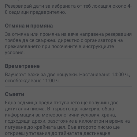
които ще обогатят преживяването ти и ще го направят
Резервирай дати за избраната от теб локация около 4-
още по-смислено.
8 седмици предварително.
Ще получиш също и
специален подарък
с кауза от
българското село – знак на гостоприемство и
Отмяна и промяна
внимание.
За отмяна или промяна на вече направена резервация
трябва да се свържеш директно с организатора на
Това е преживяване, което ангажира всички сетива и
преживяването при посочените в инструкциите
оставя дълбок отпечатък в сърцето. Идеално е и като
условия.
подарък за сватба, годишнина
,
рожден ден
или
„просто защото“. Тайна, която ще ти се прииска да
разказваш, но и да запазиш само за себе си. Това не е
Времетраене
просто пътуване – това е среща със света, скрит в
Ваучерът важи за две нощувки. Настаняване: 14:00 ч.,
малко селце.
освобождаване 11:00 ч.
Подари си мигове, които не се опаковат, но се помнят
Съвети
завинаги. Избери това преживяване за себе си и
любимия човек или изненадай свои близки!
Една седмица преди пътуването ще получиш две
дигитални писма. В първото ще намериш обща
информация за метеорологични условия, храна,
подходящи дрехи, разстояние в километри и време на
пътуване до крайната цел. Във второто писмо ще
откриеш упътвания до тайнатата дестинация.