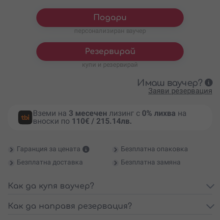
Подари
персонализиран ваучер
Резервирай
купи и резервирай
Имаш ваучер?
Заяви резервация
Вземи на
3 месечен
лизинг с
0% лихва
на
вноски по
110€ / 215.14лв.
Гаранция за цената
Безплатна опаковка
Безплатна доставка
Безплатна замяна
Как да купя ваучер?
Как да направя резервация?