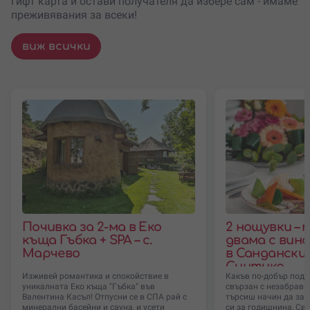
гифт карта и остави получателя да избере сам - имаме
преживявания за всеки!
виж всички
Почивка за 2-ма в Еко
2 нощувки – 
къща Гъбка + SPA – с.
двама с вино
Марчево
в Сандански 
Синтика
Изживей романтика и спокойствие в
Какъв по-добър подар
уникалната Еко къща "Гъбка" във
свързан с незабрав
Валентина Касъл! Отпусни се в СПА рай с
търсиш начин да за
минерални басейни и сауна, и усети
си за годишнина, Св