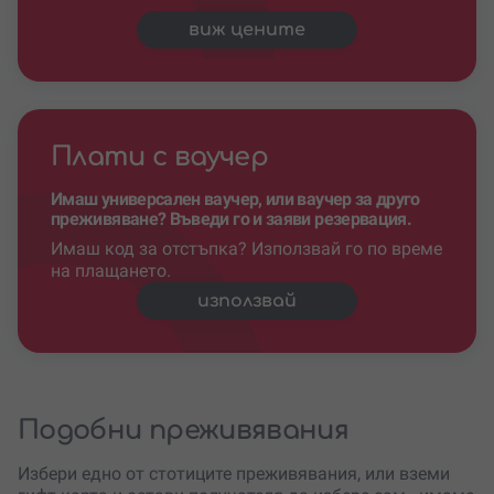
виж цените
Плати с ваучер
Имаш универсален ваучер, или ваучер за друго
преживяване? Въведи го и заяви резервация.
Имаш код за отстъпка? Използвай го по време
на плащането.
използвай
Подобни преживявания
Избери едно от стотиците преживявания, или вземи