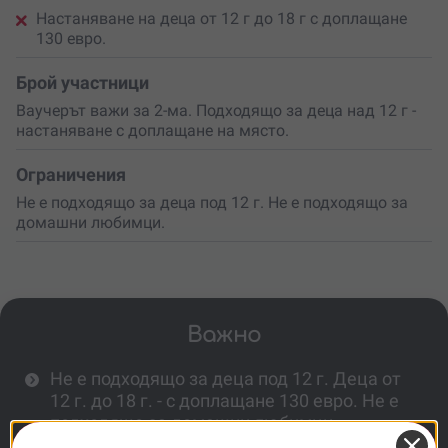
Настаняване на деца от 12 г до 18 г с доплащане
130 евро.
Брой участници
Ваучерът важи за 2-ма. Подходящо за деца над 12 г -
настаняване с доплащане на място.
Ограничения
Не е подходящо за деца под 12 г. Не е подходящо за
домашни любимци.
Важно
Не е подходящо за деца под 12 г. Деца от
12 г. до 18 г. - с доплащане 130 евро. Не е
подходящо за домашни любимци.