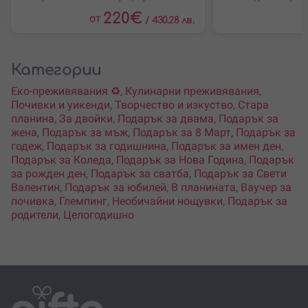
220
€
от
/
430.28 лв.
Категории
Еко-преживявания ♻️
,
Кулинарни преживявания
,
Почивки и уикенди
,
Творчество и изкуство
,
Стара
планина
,
За двойки
,
Подарък за двама
,
Подарък за
жена
,
Подарък за мъж
,
Подарък за 8 Март
,
Подарък за
годеж
,
Подарък за годишнина
,
Подарък за имен ден
,
Подарък за Коледа
,
Подарък за Нова Година
,
Подарък
за рожден ден
,
Подарък за сватба
,
Подарък за Свети
Валентин
,
Подарък за юбилей
,
В планината
,
Ваучер за
почивка
,
Глемпинг
,
Необичайни нощувки
,
Подарък за
родители
,
Целогодишно