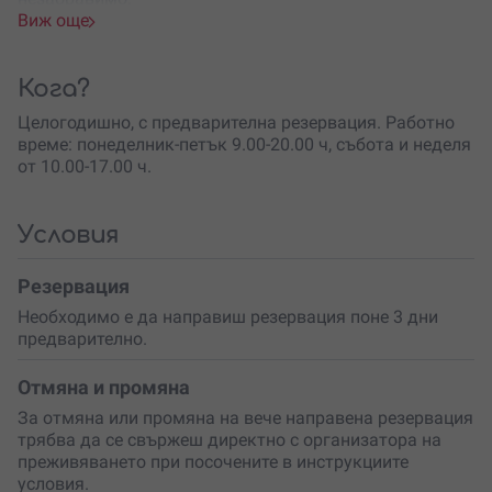
Виж още
Ритуалът започва с нежно почистване и подготовка на
кожата чрез
THALISENS SPA
– натурална морска
терапия с продуктите на
Thalion
. Морските минерали
Кога?
подхранват кожата и ѝ придават свеж, сияен вид.
Целогодишно, с предварителна резервация. Работно
Следва
арома
релаксиращ масаж
, който
време: понеделник-петък 9.00-20.00 ч, събота и неделя
освобождава напрежението и възстановява
от 10.00-17.00 ч.
жизнената енергия. Специално подбраните техники
стимулират кръвообращението и създават усещане за
лекота и хармония.
Условия
Вълшебството продължава с
Dermalife Spa Oceana
–
иновативна
СПА капсула
, която комбинира топлина,
Резервация
пара, хромотерапия и ароматерапия за максимално
Необходимо е да направиш резервация поне 3 дни
презареждане. Тази технология предлага
дълбока
предварително.
детоксикация
,
подобрява метаболизма
и спомага за
пълното отпускане на тялото. Всяка минута те
доближава до състояние на пълно блаженство.
Отмяна и промяна
За отмяна или промяна на вече направена резервация
Потопи се в тази уникална комбинация от натурални
трябва да се свържеш директно с организатора на
продукти и модерни технологии!
Резервирай ваучер
за
преживяването при посочените в инструкциите
себе си или изненадай някого с този
луксозен ритуал
условия.
– подарък
, който ще остане в спомените дълго след