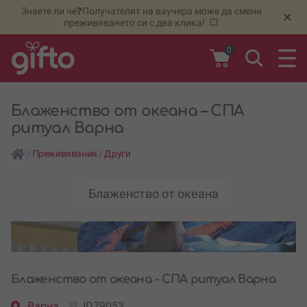
Знаете ли че❓Получателят на ваучера може да смени
🆕
Н
×
преживяването си с два клика! 💥
0
Блаженство от океана – СПА
ритуал Варна
/
Преживявания
/
Други
Блаженство от океана
Блаженство от океана - СПА ритуал Варна
Варна
ID79053