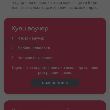
подаръчна опаковка, този ваучер ще ти бъде
изпратен с Еконт до избрания офис или адрес.
Купи ваучер
1.
Избери ваучер
2.
Добави опаковка
3.
Напиши пожелание
Идеално за подарък или ако искаш да заявиш
резервация после.
виж цените