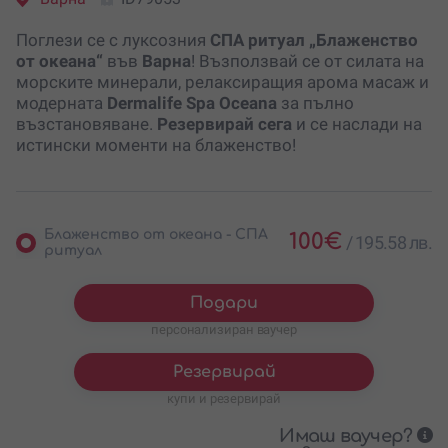
Поглези се с луксозния
СПА ритуал „Блаженство
от океана“
във
Варна
! Възползвай се от силата на
морските минерали, релаксиращия арома масаж и
модерната
Dermalife Spa Oceana
за пълно
възстановяване.
Резервирай сега
и се наслади на
истински моменти на блаженство!
Блаженство от океана - СПА
100
€
/
195.58 лв.
ритуал
Подари
персонализиран ваучер
Резервирай
купи и резервирай
Имаш ваучер?