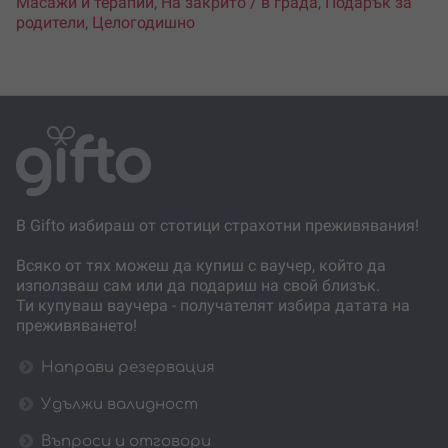
Масажи и терапии
,
На закрито / в града
,
Подарък за
родители
,
Целогодишно
В Gifto избираш от стотици страхотни преживявания!
Всяко от тях можеш да купиш с ваучер, който да
използваш сам или да подариш на свой близък.
Ти купуваш ваучера - получателят избира датата на
преживяването!
Направи резервация
Удължи валидност
Въпроси и отговори