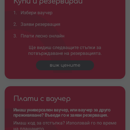
Купи и резервирай
1.
Избери ваучер
2.
Заяви резервация
3.
Плати лесно онлайн
Ще видиш следващите стъпки за
потвърждаване на резервацията.
виж цените
Плати с ваучер
Имаш универсален ваучер, или ваучер за друго
преживяване? Въведи го и заяви резервация.
Имаш код за отстъпка? Използвай го по време
на плащането.