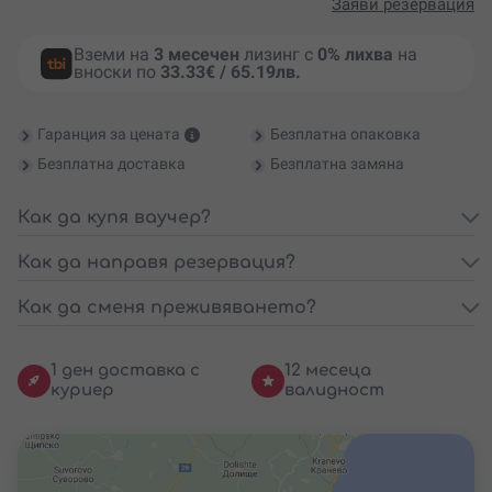
Заяви резервация
Вземи на
3 месечен
лизинг с
0% лихва
на
вноски по
33.33€ / 65.19лв.
Гаранция за цената
Безплатна опаковка
Безплатна доставка
Безплатна замяна
Как да купя ваучер?
Как да направя резервация?
Как да сменя преживяването?
1 ден доставка с
12 месеца
куриер
валидност