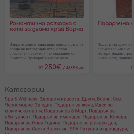
Романтична разходка с
Подаръчна к
яхта за двама край Варна
Изпрати деня с чаша шампанско в ръка от
Подаръчна кутия със
борда на ветроходна яхта, с твоя
преживявания с мъжк
специален човек или пък компания от
мотори, лодки, стрел
приятели! Прекарай няколко часа
активности, приключ
250
€
от
о
/
488.95 лв.
Категории
Spa & Wellness
,
Здраве и красота
,
Други
,
Варна
,
Сев.
Черноморие
,
За един
,
Подарък за жена
,
Идеи за
моминско парти
,
Подарък за 8 Март
,
Подарък за
абитуриент
,
Подарък за имен ден
,
Подарък за Коледа
,
Подарък за Нова Година
,
Подарък за рожден ден
,
Подарък за Свети Валентин
,
SPA Ритуали и процедури
,