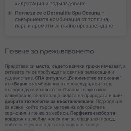
хидратация и подмладяване.
Поглези се с Dermalife Spa Oceana
–
съвършената комбинация от топлина,
пара и аромати за пълно презареждане.
Повече за преживяването
Представи си
място, където всички грижи изчезват
, а
сетивата ти се пробуждат в свят на релаксация и
удоволствие.
СПА ритуалът „Блаженство от океана“
във
Варна
е комбинация от процедури, която ще
възроди духа и тялото ти. Очаква те луксозно
изживяване, съчетаващо силата на природата и
най-
добрите технологии за възстановяване
. Подходящ е
за всеки, който търси мигове на спокойствие,
хармония и грижа за себе си.
Перфектен избор за
подарък
на любим човек или за специален повод,
който заслужаваш да отпразнуваш с нещо
незабравимо.