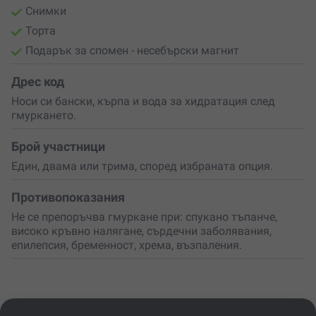
Снимки
Торта
Подарък за спомен - несебърски магнит
Дрес код
Носи си бански, кърпа и вода за хидратация след
гмуркането.
Брой участници
Един, двама или трима, според избраната опция.
Противопоказания
Не се препоръчва гмуркане при: спукано тъпанче,
високо кръвно налягане, сърдечни заболявания,
епилепсия, бременност, хрема, възпаления.