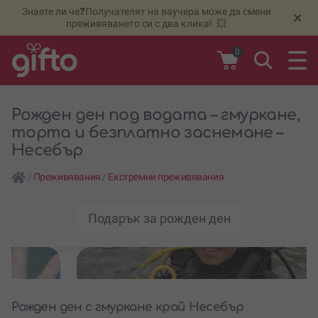
Знаете ли че❓Получателят на ваучера може да смени
🆕
Н
×
преживяването си с два клика! 💥
0
Рожден ден под водата – гмуркане,
торта и безплатно заснемане –
Несебър
/
Преживявания
/
Екстремни преживявания
Подарък за рожден ден
Рожден ден с гмуркане край Несебър