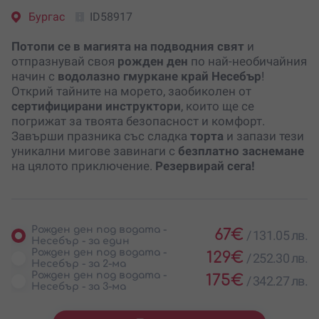
Бургас
ID58917
Потопи се в магията на подводния свят
и
отпразнувай своя
рожден ден
по най-необичайния
начин с
водолазно гмуркане край Несебър
!
Открий тайните на морето, заобиколен от
сертифицирани инструктори
, които ще се
погрижат за твоята безопасност и комфорт.
Завърши празника със сладка
торта
и запази тези
уникални мигове завинаги с
безплатно заснемане
на цялото приключение.
Резервирай сега!
Рожден ден под водата -
67
€
/
131.05 лв.
Несебър - за един
Рожден ден под водата -
129
€
/
252.30 лв.
Несебър - за 2-ма
Рожден ден под водата -
175
€
/
342.27 лв.
Несебър - за 3-ма