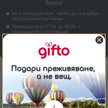
Важно
Не е необходим опит, трябва да си в добро
здравословно състояние.
Провежда се от 01.06. до 30.09., с
предварителна резервация.
Минимална възраст - 8 г. За лица под 18 г.
се изисква съгласие от родител/
настойник.
Повече информация
Съгласие
Подробности
Относно
Колко дълбоко ще се гмуркам?
Ние използваме бисквитки. Използваме
Трябва ли да имам предишен опит в
бисквитки и подобни технологии, за да осигурим
гмуркането?
работата на уебсайта, да подобрим
изживяването ви, да анализираме използването