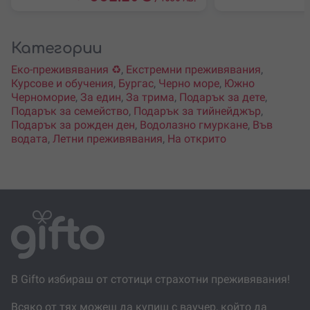
Категории
Еко-преживявания ♻️
,
Екстремни преживявания
,
Курсове и обучения
,
Бургас
,
Черно море
,
Южно
Черноморие
,
За един
,
За трима
,
Подарък за дете
,
Подарък за семейство
,
Подарък за тийнейджър
,
Подарък за рожден ден
,
Водолазно гмуркане
,
Във
водата
,
Летни преживявания
,
На открито
В Gifto избираш от стотици страхотни преживявания!
Всяко от тях можеш да купиш с ваучер, който да