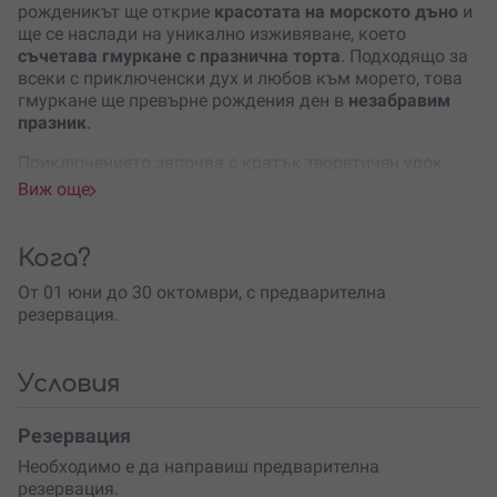
рожденикът ще открие
красотата на морското дъно
и
ще се наслади на уникално изживяване, което
съчетава гмуркане с празнична торта
. Подходящо за
всеки с приключенски дух и любов към морето, това
гмуркане ще превърне рождения ден в
незабравим
празник
.
Приключението започва с кратък теоретичен урок,
където
сертифициран инструктор
ще те запознае с
Виж още
основите на безопасното гмуркане. След това ще
облечеш предоставеното от центъра
модерно
водолазно оборудване
. Потапянето започва
Кога?
постепенно от плитчините, където ще свикнеш с
От 01 юни до 30 октомври, с предварителна
подводния свят, и ще достигнеш
до 5-6 метра
резервация.
дълбочина
. През цялото време опитен инструктор ще
е до теб, за да се увери, че се чувстваш
комфортно и
сигурно
.
Условия
След като си се насладил на подводното приключение,
те очаква сладко изкушение –
торта, сервирана край
Резервация
морето
. И за да останат тези моменти вечни, ще
Необходимо е да направиш предварителна
получиш
безплатно заснемане на цялото
резервация.
преживяване
, което ще ти напомня за този специален