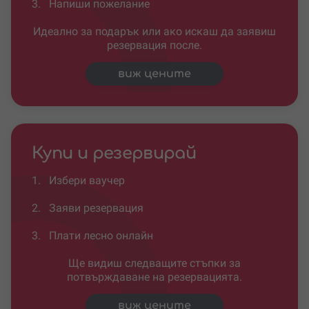
3.
Напиши пожелание
Идеално за подарък или ако искаш да заявиш
резервация после.
виж цените
Купи и резервирай
1.
Избери ваучер
2.
Заяви резервация
3.
Плати лесно онлайн
Ще видиш следващите стъпки за
потвърждаване на резервацията.
виж цените