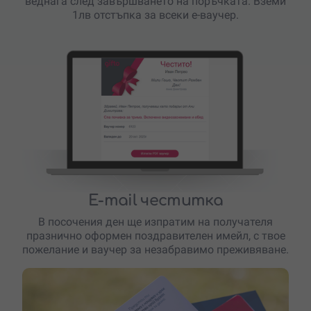
веднага след завършването на поръчката. Вземи
1лв отстъпка за всеки е-ваучер.
E-mail честитка
В посочения ден ще изпратим на получателя
празнично оформен поздравителен имейл, с твое
пожелание и ваучер за незабравимо преживяване.