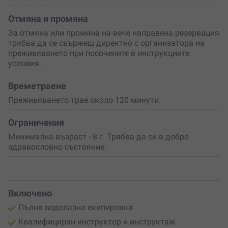
ден отново и отново.
Отмяна и промяна
Не пропускай възможността
да превърнеш рождения
За отмяна или промяна на вече направена резервация
ден на твой приятел или любим човек в нещо
трябва да се свържеш директно с организатора на
наистина
уникално и запомнящо се
. Подари ваучер за
преживяването при посочените в инструкциите
подводен рожден ден и създай спомени, които ще
условия.
останат
за цял живот!
Времетраене
Преживяването трае около 120 минути.
Ограничения
Минимална възраст - 8 г. Трябва да си в добро
здравословно състояние.
Включено
Пълна водолазна екипировка
Квалифициран инструктор и инструктаж