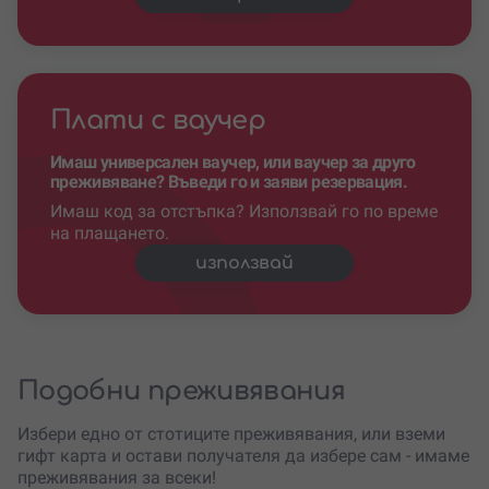
Плати с ваучер
Имаш универсален ваучер, или ваучер за друго
преживяване? Въведи го и заяви резервация.
Имаш код за отстъпка? Използвай го по време
на плащането.
използвай
Подобни преживявания
Избери едно от стотиците преживявания, или вземи
гифт карта и остави получателя да избере сам - имаме
преживявания за всеки!