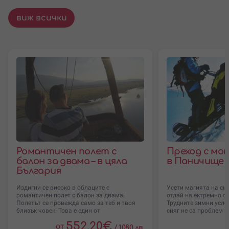
виж всички
Романтичен полет с
Преход с мо
балон за двама – в цяла
в Паничище 
България
Издигни се високо в облаците с
Усети магията на сн
романтичен полет с балон за двама!
отдай на ектремно с
Полетът се провежда само за теб и твоя
Трудните зимни усло
близък човек. Това е един от
сняг не са проблем за
552.20
€
от
/
1080 лв.