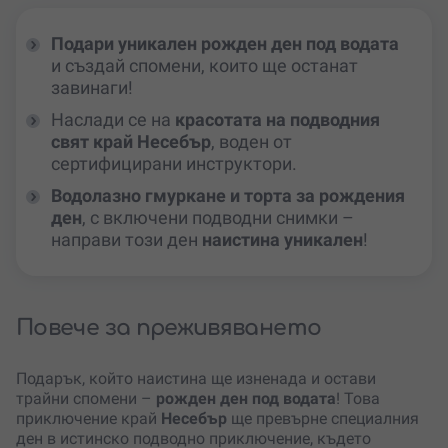
Подари
уникален рожден ден под водата
и създай спомени, които ще останат
завинаги!
Наслади се на
красотата на подводния
свят край Несебър
, воден от
сертифицирани инструктори.
Водолазно гмуркане и торта за рождения
ден
, с включени подводни снимки –
направи този ден
наистина уникален
!
Повече за преживяването
Подарък, който наистина ще изненада и остави
трайни спомени –
рожден ден под водата
! Това
приключение край
Несебър
ще превърне специалния
ден в истинско подводно приключение, където