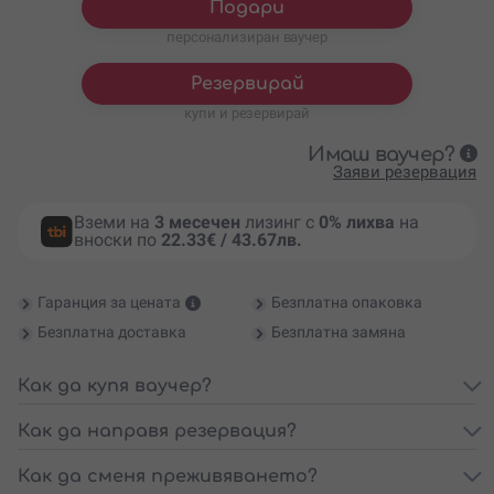
Подари
персонализиран ваучер
Резервирай
купи и резервирай
Имаш ваучер?
Заяви резервация
Вземи на
3 месечен
лизинг с
0% лихва
на
вноски по
22.33€ / 43.67лв.
Гаранция за цената
Безплатна опаковка
Безплатна доставка
Безплатна замяна
Как да купя ваучер?
Как да направя резервация?
Как да сменя преживяването?