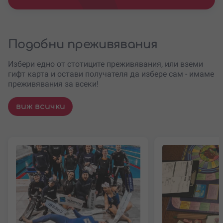
Подобни преживявания
Избери едно от стотиците преживявания, или вземи
гифт карта и остави получателя да избере сам - имаме
преживявания за всеки!
виж всички