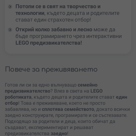
Потопи се в свят на творчество и
технологии
, където децата и родителите
стават един страхотен отбор!
Открий колко забавно и лесно
може да
бъде програмирането чрез интерактивни
LEGO предизвикателства!
Повече за преживяването
Готов ли си за едно вълнуващо
семейно
предизвикателство
? Влез в света на
LEGO
роботиката
, където децата и родителите стават
един
отбор
! Това е преживяване, което не просто
забавлява, но и
сплотява семейството
, докато всички
заедно конструирате, програмирате и се състезавате.
Подходящо за родители и деца, които обичат да
създават, експериментират и решават
предизвикателства
заедно
!