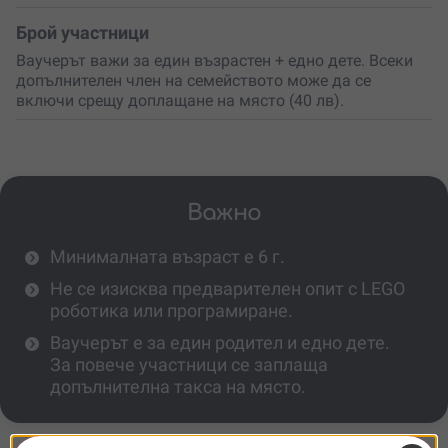
Брой участници
Ваучерът важи за един възрастен + едно дете. Всеки
допълнителен член на семейството може да се
включи срещу доплащане на място (40 лв).
Важно
Минималната възраст е 6 г.
Не се изисква предварителен опит с LEGO
роботика или програмиране.
Ваучерът е за един родител и едно дете.
За повече участници се заплаща
допълнителна такса на място.