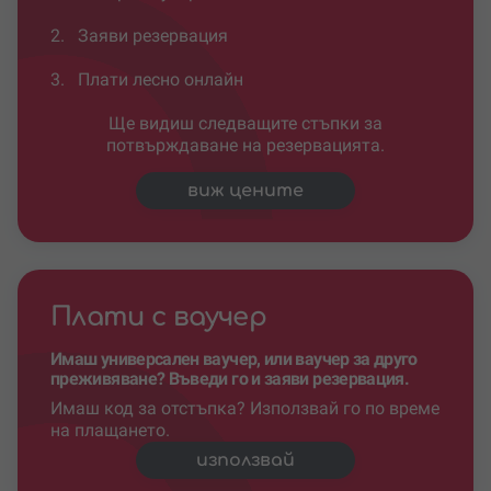
2.
Заяви резервация
3.
Плати лесно онлайн
Ще видиш следващите стъпки за
потвърждаване на резервацията.
виж цените
Плати с ваучер
Имаш универсален ваучер, или ваучер за друго
преживяване? Въведи го и заяви резервация.
Имаш код за отстъпка? Използвай го по време
на плащането.
използвай