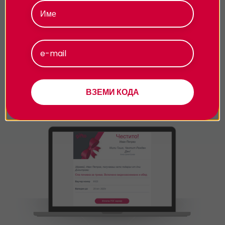
поверителност.
Приемам
Персонализиране
По e-mail
- 24/7!
Избери електронен ваучер и ще го получиш
веднага след завършването на поръчката. Вземи
ВЗЕМИ КОДА
1лв отстъпка за всеки е-ваучер.