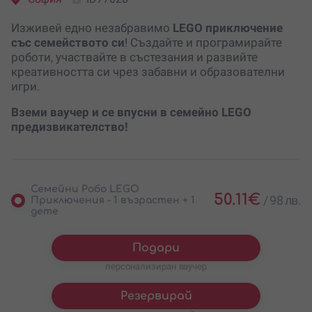
Изживей едно незабравимо
LEGO приключение
със семейството си
! Създайте и програмирайте
роботи, участвайте в състезания и развийте
креативността си чрез забавни и образователни
игри.
Вземи ваучер и се впусни в семейно LEGO
предизвикателство!
Семейни Робо LEGO
50.11
€
/
98 лв.
Приключения - 1 възрастен + 1
дете
Подари
персонализиран ваучер
Резервирай