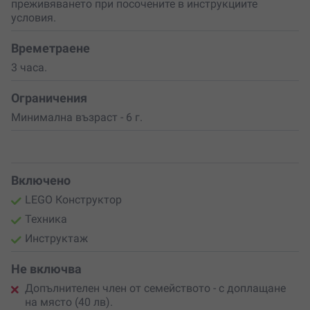
преживяването при посочените в инструкциите
Перфектен подарък за рожден ден, семеен празник
условия.
или просто повод да прекарате повече време с
децата си!
Вземи ваучер за това невероятно
LEGO приключение
Времетраене
и подари на семейството си незабравими моменти,
3 часа.
изпълнени с творчество и технологии!
Ограничения
Минимална възраст - 6 г.
Включено
LEGO Конструктор
Техника
Инструктаж
Не включва
Допълнителен член от семейството - с доплащане
на място (40 лв).