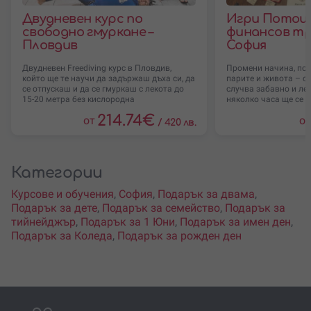
Двудневен курс по
Игри Потоци
свободно гмуркане –
финансов тр
Пловдив
София
Двудневен Freediving курс в Пловдив,
Промени начина, по 
който ще те научи да задържаш дъха си, да
парите и живота – с 
се отпускаш и да се гмуркаш с лекота до
случва забавно и лес
15-20 метра без кислородна
няколко часа ще се 
214.74
€
от
о
/
420 лв.
Категории
Курсове и обучения
,
София
,
Подарък за двама
,
Подарък за дете
,
Подарък за семейство
,
Подарък за
тийнейджър
,
Подарък за 1 Юни
,
Подарък за имен ден
,
Подарък за Коледа
,
Подарък за рожден ден