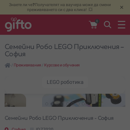
Знаете ли че❓Получателят на ваучера може да смени
🆕
Н
×
преживяването си с два клика! 💥
0
Семейни Робо LEGO Приключения –
София
/
Преживявания
/
Курсове и обучения
LEGO роботика
Семейни Робо LEGO Приключения - София
София
ID77020