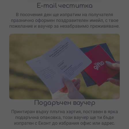
E-mail честитка
В посочения ден ще изпратим на получателя
празнично оформен поздравителен имейл, с твое
пожелание и ваучер за незабравимо преживяване.
Подаръчен ваучер
Принтиран върху плътна хартия, поставен в ярка
подаръчна опаковка, този ваучер ще ти бъде
изпратен с Еконт до избрания офис или адрес.