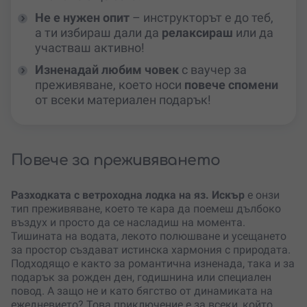
Не е нужен опит
– инструкторът е до теб,
а ти избираш дали да
релаксираш
или да
участваш активно!
Изненадай любим човек
с ваучер за
преживяване, което носи
повече спомени
от всеки материален подарък!
Повече за преживяването
Разходката с ветроходна лодка на яз. Искър
е онзи
тип преживяване, което те кара да поемеш дълбоко
въздух и просто да се насладиш на момента.
Тишината на водата, лекото полюшване и усещането
за простор създават истинска хармония с природата.
Подходящо е както за романтична изненада, така и за
подарък за рожден ден, годишнина или специален
повод. А защо не и като бягство от динамиката на
ежедневието? Това приключение е за всеки, който