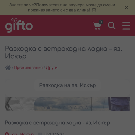
Знаете ли че❓Получателят на ваучера може да смени
🆕
Н
×
преживяването си с два клика! 💥
0
Разходка с ветроходна лодка – яз.
Искър
/
Преживявания
/
Други
Разходка на яз. Искър
Разходка с ветроходна лодка - яз. Искър
яз. Искър
ID124821