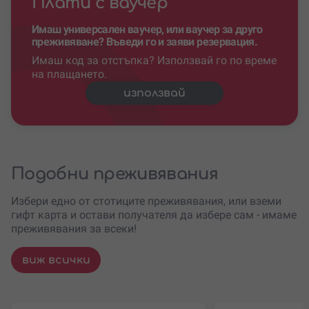
Плати с ваучер
Имаш универсален ваучер, или ваучер за друго
преживяване? Въведи го и заяви резервация.
Имаш код за отстъпка? Използвай го по време
на плащането.
използвай
Подобни преживявания
Избери едно от стотиците преживявания, или вземи
гифт карта и остави получателя да избере сам - имаме
преживявания за всеки!
виж всички