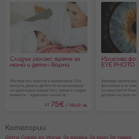
Сладък релакс: време за
Ирисова фот
мама и дете – Варна
EYE PHOTO –
Поглези се с престой в иновативна СПА
Заснеми своите ирис
капсула, докато детето ти се наслаждава
фотосесия и ги прев
на шоколадов масаж! Уют, грижа и сладки
на изкуството! Разк
моменти – идеалният начин за
детайли на твоя погл
75
€
от
/
146.69 лв.
Категории
Други
,
София
,
яз. Искър
,
За двойки
,
За един
,
За трима
,