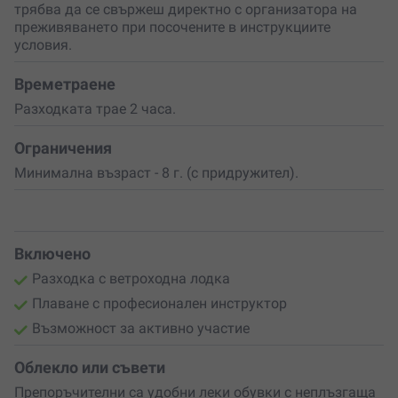
трябва да се свържеш директно с организатора на
Готов ли си да отплаваш?
Подари си 2 часа
преживяването при посочените в инструкциите
спокойствие, свобода и вдъхновение или изненадай
условия.
любим човек с ваучер за преживяване, което
съчетава природа, движение и чиста емоция. Създай
спомен, който ще разказваш с усмивка.
Времетраене
Разходката трае 2 часа.
Ограничения
Минимална възраст - 8 г. (с придружител).
Включено
Разходка с ветроходна лодка
Плаване с професионален инструктор
Възможност за активно участие
Облекло или съвети
Препоръчителни са у
добни леки обувки с неплъзгаща