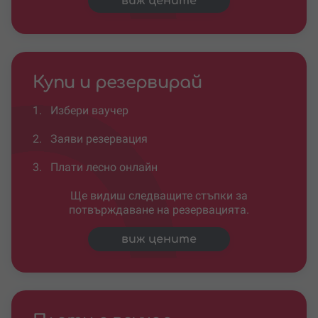
виж цените
Купи и резервирай
1.
Избери ваучер
2.
Заяви резервация
3.
Плати лесно онлайн
Ще видиш следващите стъпки за
потвърждаване на резервацията.
виж цените