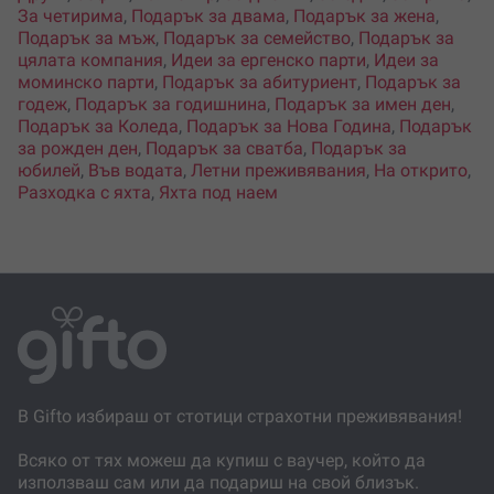
За четирима
,
Подарък за двама
,
Подарък за жена
,
Подарък за мъж
,
Подарък за семейство
,
Подарък за
цялата компания
,
Идеи за ергенско парти
,
Идеи за
моминско парти
,
Подарък за абитуриент
,
Подарък за
годеж
,
Подарък за годишнина
,
Подарък за имен ден
,
Подарък за Коледа
,
Подарък за Нова Година
,
Подарък
за рожден ден
,
Подарък за сватба
,
Подарък за
юбилей
,
Във водата
,
Летни преживявания
,
На открито
,
Разходка с яхта
,
Яхта под наем
В Gifto избираш от стотици страхотни преживявания!
Всяко от тях можеш да купиш с ваучер, който да
използваш сам или да подариш на свой близък.