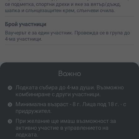
се подметка, спортни дрехи и яке за вятър/дъжд,
шапка и слънцезащитен крем, слънчеви очила.
Брой участници
Ваучерът е за един участник. Провежда се в група до
4-ма участници.
Важно
Лодката събира до 4-ма души. Възможно
комбиниране с други участници.
Минимална възраст - 8 г. Лица под 18 г. - с
придружител.
При желание ще имаш възможност за
активно участие в управлението на
лодката.