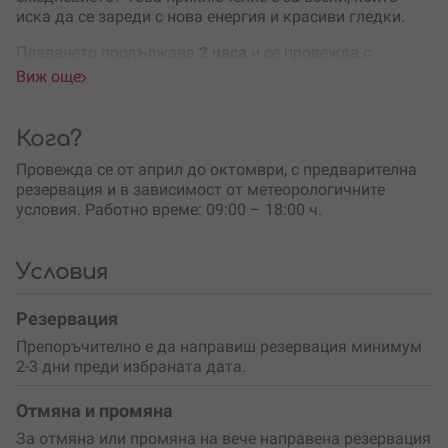
иска да се зареди с нова енергия и красиви гледки.
Плаването продължава
2 часа
и се провежда с
професионален инструктор. Не се изисква предишен
Виж още
опит – можеш просто да се отпуснеш и да се
наслаждаваш, докато инструкторът управлява
лодката. Ако обаче ти се иска да участваш активно,
Кога?
ще получиш насоки и ще усетиш
тръпката да
Провежда се от април до октомври, с предварителна
насочваш лодката
сам.
резервация и в зависимост от метеорологичните
Капацитетът е
до 4 души
, което прави изживяването
условия. Работно време: 09:00 – 18:00 ч.
идеално за малка компания. Възможно е
комбиниране с други участници, така че можеш да
споделиш емоцията и с нови хора. Минималната
Условия
възраст е 8 години (с придружител), което го прави
чудесен избор и за семейно приключение.
Резервация
Сезонът на плаване е от април до октомври –
Препоръчително е да направиш резервация минимум
периодът, в който язовирът разкрива
най-красивите
2-3 дни преди избраната дата.
си гледки
. Нужно е само удобно спортно облекло,
обувки с добро сцепление, яке, шапка и слънцезащита.
Отмяна и промяна
Останалото е в ръцете на вятъра… и на теб.
За отмяна или промяна на вече направена резервация