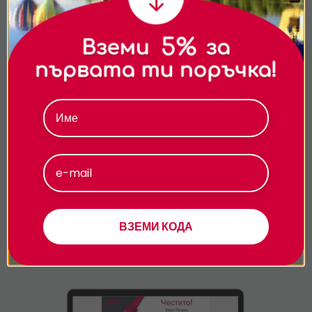
на сайта и да ви показваме персонализирано
съдържание и реклами. Можете да приемете
всички бисквитки, да откажете всички или да
изберете предпочитания.За повече информация
относно начина, по който обработваме вашите
данни, моля, посетете нашата страница за
поверителност.
Приемам
Персонализиране
По e-mail
- 24/7!
ВЗЕМИ КОДА
Избери електронен ваучер и ще го получиш
веднага след завършването на поръчката. Вземи
1лв отстъпка за всеки е-ваучер.