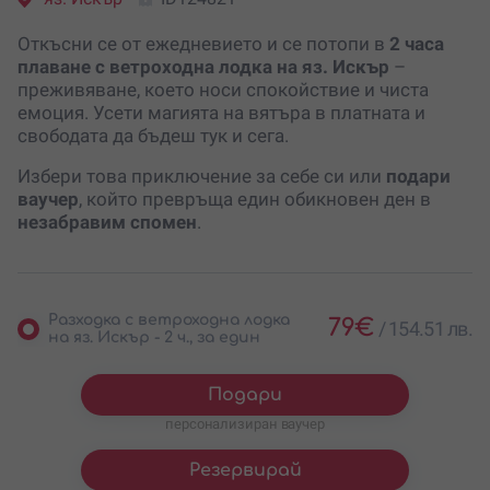
Откъсни се от ежедневието и се потопи в
2 часа
плаване с ветроходна лодка на яз. Искър
–
преживяване, което носи спокойствие и чиста
емоция. Усети магията на вятъра в платната и
свободата да бъдеш тук и сега.
Избери това приключение за себе си или
подари
ваучер
, който превръща един обикновен ден в
незабравим спомен
.
Разходка с ветроходна лодка
79
€
/
154.51 лв.
на яз. Искър - 2 ч., за един
Подари
персонализиран ваучер
Резервирай