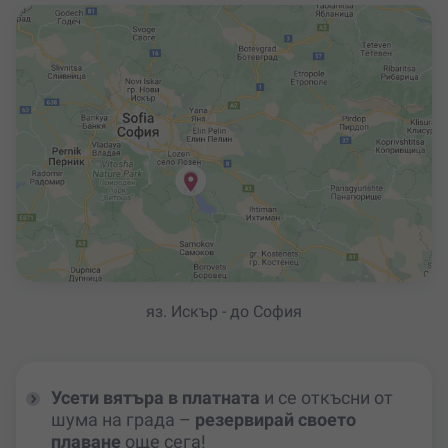
яз. Искър - до София
Усети вятъра в платната
и се откъсни от
шума на града –
резервирай своето
плаване
още сега!