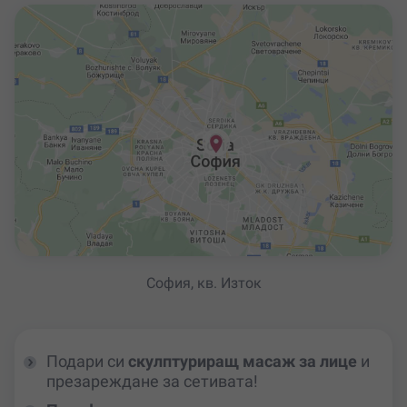
София, кв. Изток
Подари си
скулптуриращ масаж за лице
и
презареждане за сетивата!