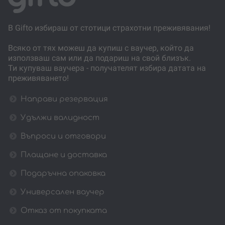
В Gifto избираш от стотици страхотни преживявания!
Всяко от тях можеш да купиш с ваучер, който да
използваш сам или да подариш на свой близък.
Ти купуваш ваучера - получателят избира датата на
преживяването!
Направи резервация
Удължи валидност
Въпроси и отговори
Плащане и доставка
Подаръчна опаковка
Универсален ваучер
Отказ от покупката