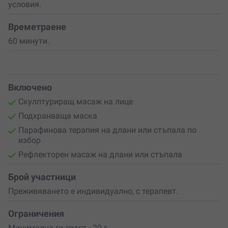
условия.
Поръчай своя ваучер още сега и усети разликата!
Времетраене
60 минути.
Включено
Скулптуриращ масаж на лице
Подхранваща маска
Парафинова терапия на длани или стъпала по
избор
Рефлекторен масаж на длани или стъпала
Брой участници
Преживяването е индивидуално, с терапевт.
Ограничения
Минимална възраст - 20 г.