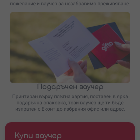
пожелание и ваучер за незабравимо преживяване.
Подаръчен ваучер
Принтиран върху плътна хартия, поставен в ярка
подаръчна опаковка, този ваучер ще ти бъде
изпратен с Еконт до избрания офис или адрес.
Купи ваучер