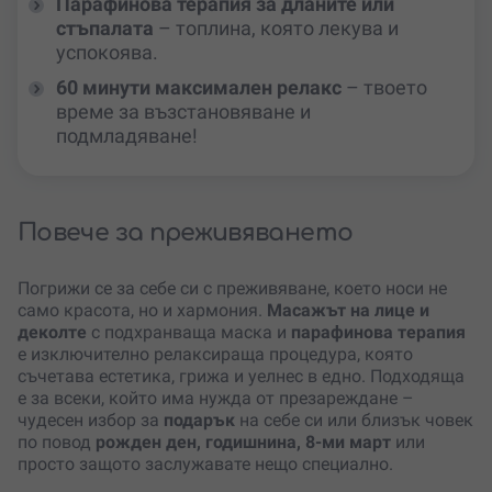
Парафинова терапия за дланите или
стъпалата
– топлина, която лекува и
успокоява.
60 минути максимален релакс
– твоето
време за възстановяване и
подмладяване!
Повече за преживяването
Погрижи се за себе си с преживяване, което носи не
само красота, но и хармония.
Масажът на лице и
деколте
с подхранваща маска и
парафинова терапия
е изключително релаксираща процедура, която
съчетава естетика, грижа и уелнес в едно. Подходяща
е за всеки, който има нужда от презареждане –
чудесен избор за
подарък
на себе си или близък човек
по повод
рожден ден, годишнина, 8-ми март
или
просто защото заслужавате нещо специално.