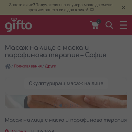
Знаете ли че❓Получателят на ваучера може да смени
🆕
Н
×
преживяването си с два клика! 💥
0
Масаж на лице с маска и
парафинова терапия – София
/
Преживявания
/
Други
Скулптуриращ масаж на лице
Масаж на лице с маска и парафинова терапия
София
ID82628