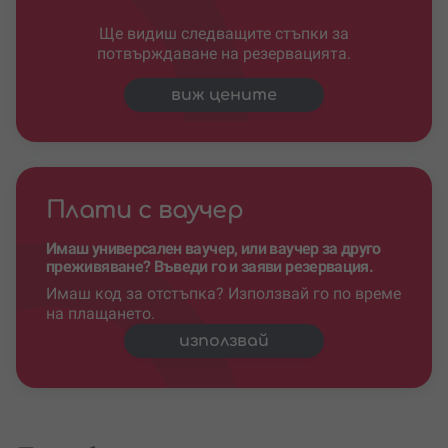
Ще видиш следващите стъпки за
потвърждаване на резервацията.
виж цените
Плати с ваучер
Имаш универсален ваучер, или ваучер за друго
преживяване? Въведи го и заяви резервация.
Имаш код за отстъпка? Използвай го по време
на плащането.
използвай