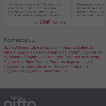
Наслади се на уникален СПА ритуал за
Подаръчна кутия със
коса, скалп и лице - Head Spa, който
преживявания с мъжк
комбинира луксозна грижа и пълно
мотори, лодки, стрел
отпускане. Избери между класическия
активности, приключ
ритуал
65
€
от
о
/
127.13 лв.
Категории
Spa & Wellness
,
Други
,
Здраве и красота
,
София
,
За
един
,
Подарък за жена
,
Подарък за 8 Март
,
Подарък за
годишнина
,
Подарък за имен ден
,
Подарък за Коледа
,
Подарък за Нова Година
,
Подарък за рожден ден
,
Подарък за Свети Валентин
,
Масажи и терапии
,
Подарък за родители
,
Целогодишно