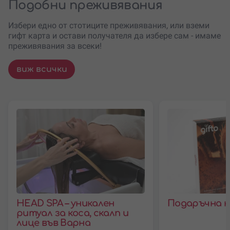
Подобни преживявания
Избери едно от стотиците преживявания, или вземи
гифт карта и остави получателя да избере сам - имаме
преживявания за всеки!
виж всички
HEAD SPA – уникален
Подаръчна к
ритуал за коса, скалп и
лице във Варна