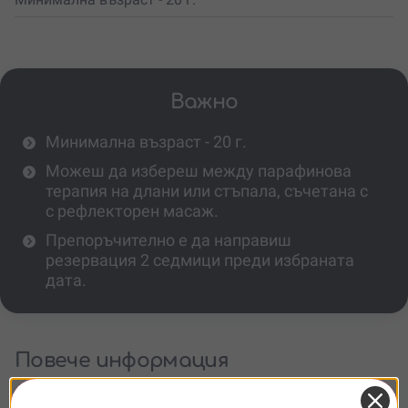
Важно
Минимална възраст - 20 г.
Можеш да избереш между парафинова
терапия на длани или стъпала, съчетана с
с рефлекторен масаж.
Препоръчително е да направиш
резервация 2 седмици преди избраната
дата.
Повече информация
Какво включва процедурата?