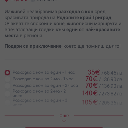
Изживей незабравима
разходка с кон
сред
красивата природа на
Родопите край Триград
.
Очакват те спокойни коне, живописни маршрути и
впечатляващи гледки към
едни от най-красивите
места
в региона.
Подари си приключение
, което ще помниш дълго!
35
€
/
68.45 лв.
Разходка с кон за един - 1 час
70
€
/
136.90 лв.
Разходка с кон за 2-ма - 1 час
70
€
/
136.90 лв.
Разходка с кон за един - 2 часа
Разходка с кон за 2-ма - 2
140
€
/
273.82 лв.
часа
Разходка с кон за един - 3
105
€
/
205.36 лв.
часа
210
€
/
410.72 лв.
Разходка с кон за 2-ма - 3 часа
Oще