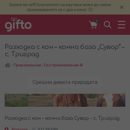
Знаете ли че❓Получателят на ваучера може да смени
🆕
Н
×
преживяването си с два клика! 💥
0
Разходка с кон – конна база „Сувар“ –
с. Триград
/
Преживявания
/
Еко-преживявания ♻️
Срешни дивата природата
Разходка с кон - конна база Сувар - с. Триград
Родопи
ID138399