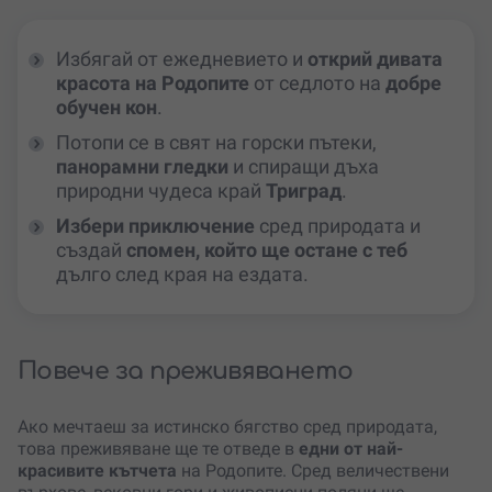
Избягай от ежедневието и
открий дивата
красота на Родопите
от седлото на
добре
обучен кон
.
Потопи се в свят на горски пътеки,
панорамни гледки
и спиращи дъха
природни чудеса край
Триград
.
Избери приключение
сред природата и
създай
спомен, който ще остане с теб
дълго след края на ездата.
Повече за преживяването
Ако мечтаеш за истинско бягство сред природата,
това преживяване ще те отведе в
едни от най-
красивите кътчета
на Родопите. Сред величествени