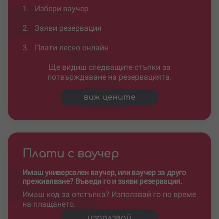
1.
Избери ваучер
2.
Заяви резервация
3.
Плати лесно онлайн
Ще видиш следващите стъпки за
потвърждаване на резервацията.
виж цените
Плати с ваучер
Имаш универсален ваучер, или ваучер за друго
преживяване? Въведи го и заяви резервация.
Имаш код за отстъпка? Използвай го по време
на плащането.
използвай