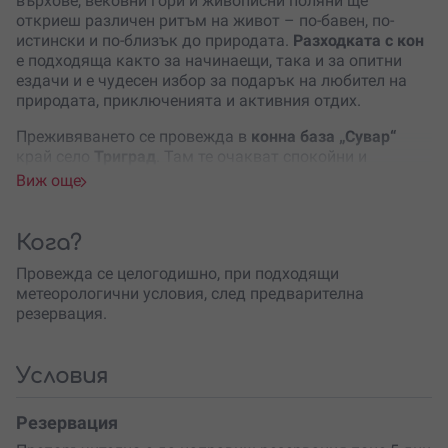
върхове, вековни гори и живописни поляни ще
откриеш различен ритъм на живот – по-бавен, по-
истински и по-близък до природата.
Разходката с кон
е подходяща както за начинаещи, така и за опитни
ездачи и е чудесен избор за подарък на любител на
природата, приключенията и активния отдих.
Преживяването се провежда в
конна база „Сувар“
край село
Триград
. Там те очакват спокойни и
професионално обучени коне, подходящи за различни
Виж още
нива на подготовка. Инструктор ще те запознае с
основните правила за безопасност и ще се погрижи да
се чувстваш уверен по време на ездата. Осигурена е
Кога?
необходимата екипировка за комфортно и безопасно
Провежда се целогодишно, при подходящи
преживяване.
метеорологични условия, след предварителна
Маршрутите са с продължителност между 1 и 3 часа и
резервация.
преминават през красиви горски пътеки, просторни
поляни и впечатляващи панорамни места. По пътя
може да се насладиш на гледки към някои от
най-
Условия
известните природни забележителности
в района
като Дяволското гърло, Ягодинската пещера, Орлово
Резервация
око, Вълчи камък, Чаирските езера и връх Виденица.