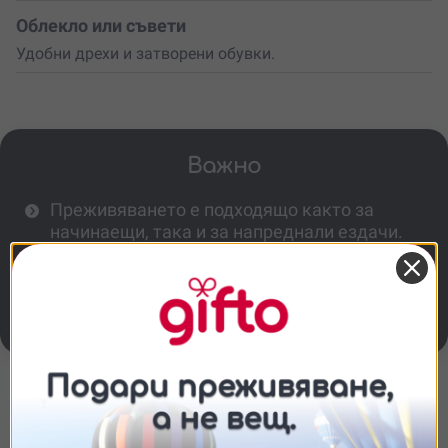
Облекло или съвети
Удобни дрехи и затворени обувки.
Важно
Преживяването е подходящо както за
начинаещи, така и за напреднали ездачи.
Максимално тегло - 100 кг.
Допълнителните активности се заявяват
предварително и се заплащат отделно.
Повече информация
Съгласие
Подробности
Относно