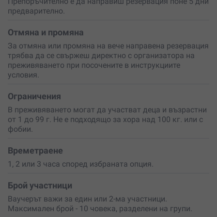
Препоръчително е да направиш резервация поне 5 дни
Особено вълнуващи са
срещите с дивата природа
. Не
предварително.
е рядкост да бъдат забелязани диви кози, скални
орли и други животни в естествената им среда. За
Отмяна и промяна
любителите на фотографията районът предлага
За отмяна или промяна на вече направена резервация
безброй възможности за впечатляващи кадри и
трябва да се свържеш директно с организатора на
незабравими спомени.
преживяването при посочените в инструкциите
условия.
Подари си няколко часа свобода сред Родопите или
изненадай близък човек с преживяване, което
съчетава природа, спокойствие и приключение.
Ограничения
Понякога
най-ценният подарък
е времето, прекарано
В преживяването могат да участват деца и възрастни
далеч от шума и близо до истински важните неща.
от 1 до 99 г. Не е подходящо за хора над 100 кг. или с
фобии.
Времетраене
1, 2 или 3 часа според избраната опция.
Брой участници
Ваучерът важи за един или 2-ма участници.
Максимален брой - 10 човека, разделени на групи.