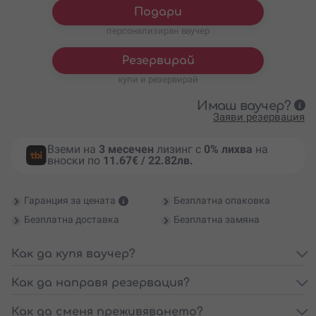
Подари
персонализиран ваучер
Резервирай
купи и резервирай
Имаш ваучер?
Заяви резервация
Вземи на
3 месечен
лизинг с
0% лихва
на
вноски по
11.67€ / 22.82лв.
Гаранция за цената
Безплатна опаковка
Безплатна доставка
Безплатна замяна
Как да купя ваучер?
Как да направя резервация?
Как да сменя преживяването?