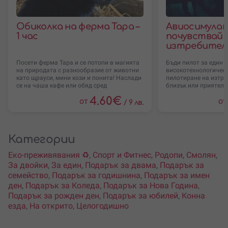
Обиколка на ферма Тара –
Авиосимулат
1 час
почувствай 
изтребител
Посети ферма Тара и се потопи в магията
Бъди пилот за един 
на природата с разнообразие от животни
високотехнологичен 
като щрауси, мини кози и понита! Наслади
пилотиране на изтре
се на чаша кафе или обяд сред
близък или приятел, 
4.60
€
от
от
/
9 лв.
Категории
Еко-преживявания ♻️
,
Спорт и Фитнес
,
Родопи
,
Смолян
,
За двойки
,
За един
,
Подарък за двама
,
Подарък за
семейство
,
Подарък за годишнина
,
Подарък за имен
ден
,
Подарък за Коледа
,
Подарък за Нова Година
,
Подарък за рожден ден
,
Подарък за юбилей
,
Конна
езда
,
На открито
,
Целогодишно