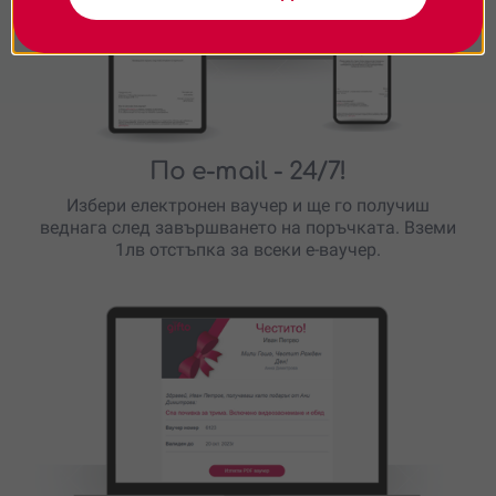
По e-mail
- 24/7!
Избери електронен ваучер и ще го получиш
веднага след завършването на поръчката. Вземи
1лв отстъпка за всеки е-ваучер.