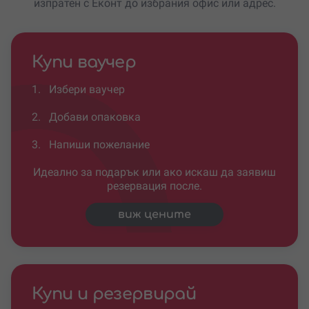
изпратен с Еконт до избрания офис или адрес.
Купи ваучер
1.
Избери ваучер
2.
Добави опаковка
3.
Напиши пожелание
Идеално за подарък или ако искаш да заявиш
резервация после.
виж цените
Купи и резервирай