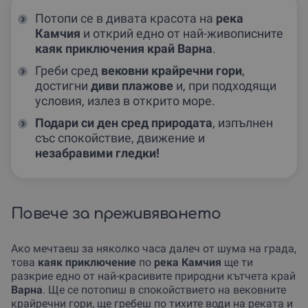
Потопи се в дивата красота на
река
Камчия
и открий едно от най-живописните
каяк приключения край Варна
.
Греби сред
вековни крайречни гори
,
достигни
диви плажове
и, при подходящи
условия, излез в открито море.
Подари си ден сред природата
, изпълнен
със спокойствие, движение и
незабравими гледки!
Повече за преживяването
Ако мечтаеш за няколко часа далеч от шума на града,
това
каяк приключение
по
река Камчия
ще ти
разкрие едно от най-красивите природни кътчета край
Варна
. Ще се потопиш в спокойствието на вековните
крайречни гори, ще гребеш по тихите води на реката и