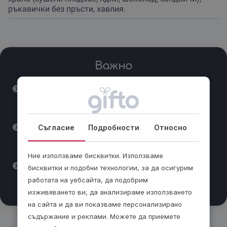
ръкавички без пръсти, хавлия.
Важно
Ако времето е неподходящо,
преживяването може да се проведе на
друга удобна дата.
Има опция за почивка и похапване в
Съгласие
Подробности
Относно
уютно заведение на брега на река
Камчия.
Ние използваме бисквитки. Използваме
Каякинг приключението се провежда в
бисквитки и подобни технологии, за да осигурим
групи от 4 до 12 човека. Лица под 18 г. с
работата на уебсайта, да подобрим
придружител.
изживяването ви, да анализираме използването
на сайта и да ви показваме персонализирано
съдържание и реклами. Можете да приемете