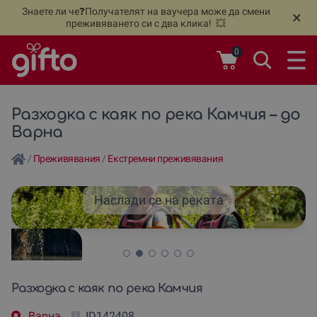
Знаете ли че❓Получателят на ваучера може да смени
🆕
Н
×
преживяването си с два клика! 💥
0
Разходка с каяк по река Камчия – до
Варна
/
Преживявания
/
Екстремни преживявания
Наслади се на реката
Разходка с каяк по река Камчия
Варна
ID142408