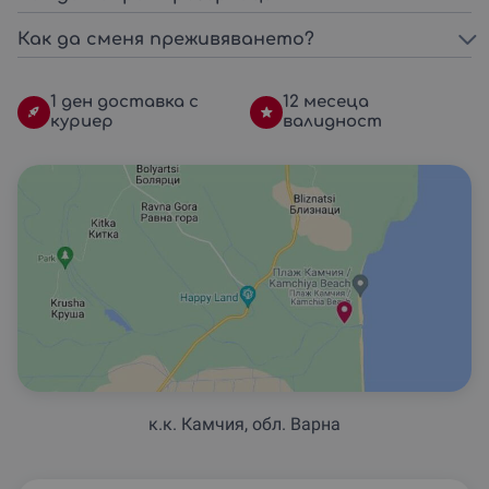
Как да сменя преживяването?
1 ден доставка с
12 месеца
куриер
валидност
к.к. Камчия, обл. Варна