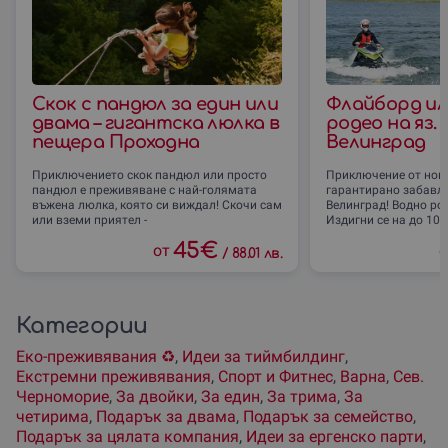
Скок с пандюл за един или
Флайборд ил
двама – гигантска люлка в
родео на яз.
пещера Проходна
Велинград
Приключението скок пандюл или просто
Приключение от ново
пандюл е преживяване с най-голямата
гарантирано забавлен
въжена люлка, която си виждал! Скочи сам
Велинград! Водно ро
или вземи приятел -
Издигни се на до 10 
45
€
от
о
/
88.01 лв.
Категории
Еко-преживявания ♻️
,
Идеи за тиймбилдинг
,
Екстремни преживявания
,
Спорт и Фитнес
,
Варна
,
Сев.
Черноморие
,
За двойки
,
За един
,
За трима
,
За
четирима
,
Подарък за двама
,
Подарък за семейство
,
Подарък за цялата компания
,
Идеи за ергенско парти
,