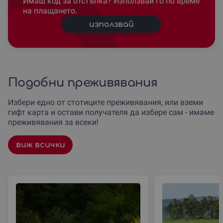
Имаш код за отстъпка? Използвай го по време
на плащането.
използвай
Подобни преживявания
Избери едно от стотиците преживявания, или вземи
гифт карта и остави получателя да избере сам - имаме
преживявания за всеки!
виж всички