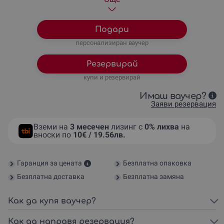
240
€
/
469.40 лв.
Каяк по р. Камчия - за 8-на
270
€
/
528.07 лв.
Каяк по р. Камчия - за 9-ма
300
€
/
586.75 лв.
Каяк по р. Камчия - за 10-ма
Подари
персонализиран ваучер
Резервирай
купи и резервирай
Имаш ваучер?
Заяви резервация
Вземи на
3 месечен
лизинг с
0% лихва
на
вноски по
10€ / 19.56лв.
Гаранция за цената
Безплатна опаковка
Безплатна доставка
Безплатна замяна
Как да купя ваучер?
Как да направя резервация?