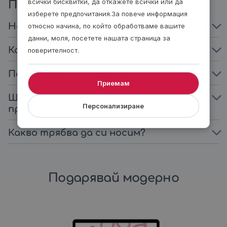
всички бисквитки, да откажете всички или да
Повече информация
изберете предпочитания.За повече информация
Необходим ли е предишен опит с каяк?
относно начина, по който обработваме вашите
данни, моля, посетете нашата страница за
Колко време продължава разходката?
поверителност.
Подходящо ли е за деца?
Приемам
Ще получим ли снимки от
Персонализиране
преживяването?
Какво трябва да си носим?
Подарявай модерно