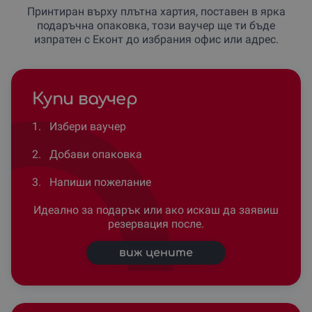
Принтиран върху плътна хартия, поставен в ярка
подаръчна опаковка, този ваучер ще ти бъде
изпратен с Еконт до избрания офис или адрес.
Купи ваучер
1.
Избери ваучер
2.
Добави опаковка
3.
Напиши пожелание
Идеално за подарък или ако искаш да заявиш
резервация после.
виж цените