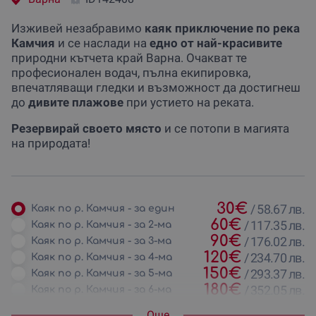
Изживей незабравимо
каяк приключение по река
Камчия
и се наслади на
едно от най-красивите
природни кътчета край Варна. Очакват те
професионален водач, пълна екипировка,
впечатляващи гледки и възможност да достигнеш
до
дивите плажове
при устието на реката.
Резервирай своето място
и се потопи в магията
на природата!
30
€
/
58.67 лв.
Каяк по р. Камчия - за един
60
€
/
117.35 лв.
Каяк по р. Камчия - за 2-ма
90
€
/
176.02 лв.
Каяк по р. Камчия - за 3-ма
120
€
/
234.70 лв.
Каяк по р. Камчия - за 4-ма
150
€
/
293.37 лв.
Каяк по р. Камчия - за 5-ма
180
€
/
352.05 лв.
Каяк по р. Камчия - за 6-ма
210
€
/
410.72 лв.
Каяк по р. Камчия - за 7-на
Oще