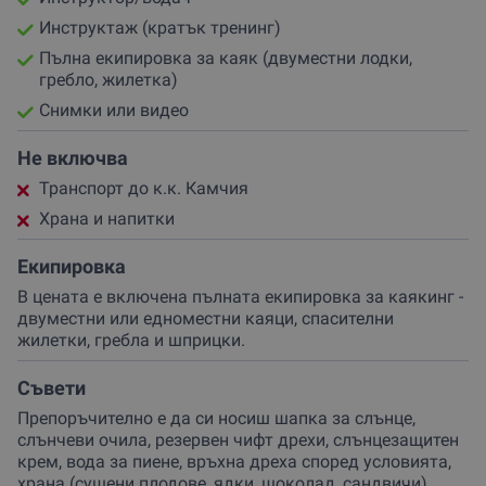
Инструктаж (кратък тренинг)
Пълна екипировка за каяк (двуместни лодки,
гребло, жилетка)
Снимки или видео
Не включва
Транспорт до к.к. Камчия
Храна и напитки
Екипировка
В цената е включена пълната екипировка за каякинг -
двуместни или едноместни каяци, спасителни
жилетки, гребла и шприцки.
Съвети
Препоръчително е да си носиш шапка за слънце,
слънчеви очила, резервен чифт дрехи, слънцезащитен
крем, вода за пиене, връхна дреха според условията,
храна (сушени плодове, ядки, шоколад, сандвичи),