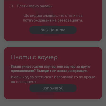
3.
Плати лесно онлайн
Ще видиш следващите стъпки за
потвърждаване на резервацията.
виж цените
Плати с ваучер
Имаш универсален ваучер, или ваучер за друго
преживяване? Въведи го и заяви резервация.
Имаш код за отстъпка? Използвай го по време
на плащането.
използвай