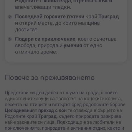
Родопите
с
конна езда, стрелба с лък
и
впечатляващи гледки.
Последвай горските пътеки
край
Триград
и открий места, до които малцина
достигат.
Подари си приключение
, което съчетава
свобода, природа и
умения
от едно
отминало време.
Повече за преживяването
Представи си ден далеч от шума на града, в който
единствените звуци са тропотът на конските копита,
песента на птиците и вятърът сред родопските борове.
Целодневният преход с кон
те отвежда в сърцето на
Родопите край
Триград
, където природата разкрива
най-красивите си лица. Подходящо е за любители на
приключенията, природата и активния отдих, както и