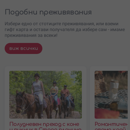
Подобни преживявания
Избери едно от стотиците преживявания, или вземи
гифт карта и остави получателя да избере сам - имаме
преживявания за всеки!
виж всички
Полудневен преход с коне
Романтичен 
и пикник в Стара планина
двама край 