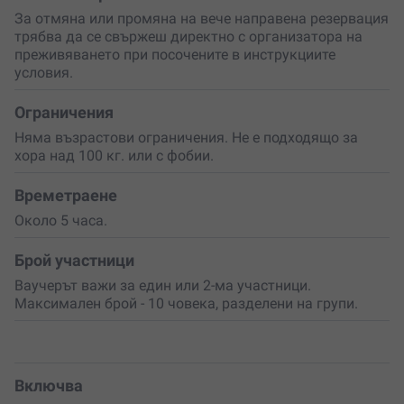
към деня. Това е чудесна възможност да изпробваш
За отмяна или промяна на вече направена резервация
нещо ново и да усетиш тръпката от древното изкуство
трябва да се свържеш директно с организатора на
на стрелбата.
преживяването при посочените в инструкциите
условия.
Подари си преживяване
, което ще те върне към
природата и простите удоволствия. Или
изненадай
близък човек
с ваучер за ден, изпълнен със свобода,
Ограничения
красиви гледки и незабравими спомени сред
Няма възрастови ограничения. Не е подходящо за
Родопите.
хора над 100 кг. или с фобии.
Времетраене
Около 5 часа.
Брой участници
Ваучерът важи за един или 2-ма участници.
Максимален брой - 10 човека, разделени на групи.
Включва