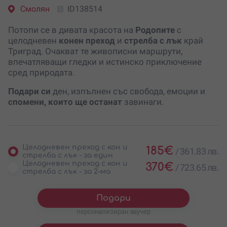
Смолян
ID138514
Потопи се в дивата красота на
Родопите
с
целодневен
конен преход
и
стрелба с лък
край
Триград. Очакват те живописни маршрути,
впечатляващи гледки и истинско приключение
сред природата.
Подари си
ден, изпълнен със свобода, емоции и
спомени, които ще останат
завинаги.
Целодневен преход с кон и
185
€
/
361.83 лв.
стрелба с лък - за един
Целодневен преход с кон и
370
€
/
723.65 лв.
стрелба с лък - за 2-ма
Подари
персонализиран ваучер