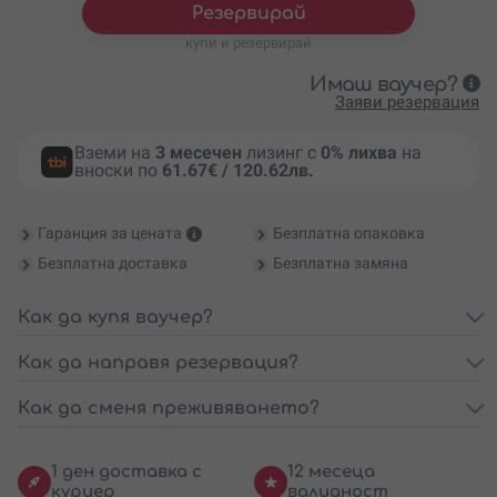
Резервирай
купи и резервирай
Имаш ваучер?
Заяви резервация
Вземи на
3 месечен
лизинг с
0% лихва
на
вноски по
61.67€ / 120.62лв.
Гаранция за цената
Безплатна опаковка
Безплатна доставка
Безплатна замяна
Как да купя ваучер?
Как да направя резервация?
Как да сменя преживяването?
1 ден доставка с
12 месеца
куриер
валидност