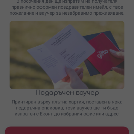
В посочения ден ще изпратим на получателя
празнично оформен поздравителен имейл, с твое
пожелание и ваучер за незабравимо преживяване.
Подаръчен ваучер
Принтиран върху плътна хартия, поставен в ярка
подаръчна опаковка, този ваучер ще ти бъде
изпратен с Еконт до избрания офис или адрес.