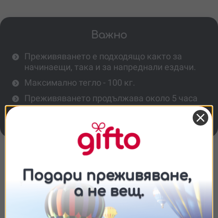
Важно
Преживяването е подходящо както за
начинаещи, така и за напреднали ездачи.
Максимално тегло - 100 кг.
Преживяването продължава около 5 часа
и се провежда с предварителна
резервация.
Повече информация
Необходим ли е опит в ездата?
Съгласие
Подробности
Относно
Колко време продължава преходът?