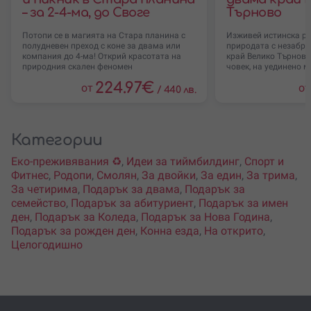
– за 2-4-ма, до Своге
Търново
Потопи се в магията на Стара планина с
Изживей истинска р
полудневен преход с коне за двама или
природата с незабра
компания до 4-ма! Открий красотата на
край Велико Търново
природния скален феномен
човек, на уединено м
224.97
€
от
от
/
440 лв.
Категории
Еко-преживявания ♻️
,
Идеи за тиймбилдинг
,
Спорт и
Фитнес
,
Родопи
,
Смолян
,
За двойки
,
За един
,
За трима
,
За четирима
,
Подарък за двама
,
Подарък за
семейство
,
Подарък за абитуриент
,
Подарък за имен
ден
,
Подарък за Коледа
,
Подарък за Нова Година
,
Подарък за рожден ден
,
Конна езда
,
На открито
,
Целогодишно