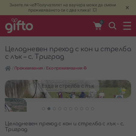
Знаете ли че❓Получателят на ваучера може да смени
🆕
Н
×
преживяването си с два клика! 💥
0
Целодневен преход с кон и стрелба
с лък – с. Триград
/
Преживявания
/
Еко-преживявания ♻️
Езда и стрелба с лък
Целодневен преход с кон и стрелба с лък - с.
Триград