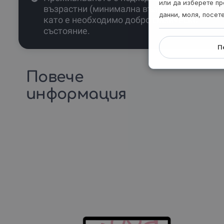
или да изберете пр
възрастни (минимална възраст - 3 г.),
данни, моля, посет
като е необходимо добро физическо
състояние.
П
Повече
информация