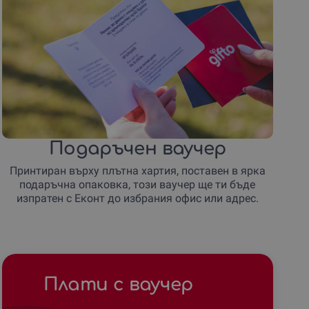
Подаръчен ваучер
Принтиран върху плътна хартия, поставен в ярка
подаръчна опаковка, този ваучер ще ти бъде
изпратен с Еконт до избрания офис или адрес.
Плати с ваучер