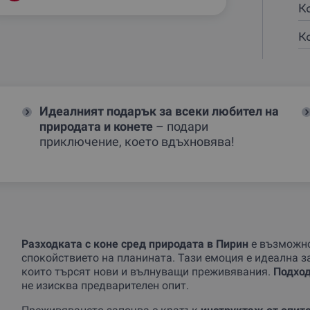
К
К
Идеалният подарък за всеки любител на
природата и конете
– подари
приключение, което вдъхновява!
Разходката с коне сред природата в Пирин
е възможно
спокойствието на планината. Тази емоция е идеална за 
които търсят нови и вълнуващи преживявания.
Подход
не изисква предварителен опит.