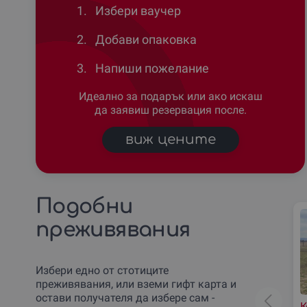
1.
Избери ваучер
2.
Добави опаковка
3.
Напиши пожелание
Идеално за подарък или ако искаш
да заявиш резервация после.
виж цените
Подобни
преживявания
Избери едно от стотиците
преживявания, или вземи гифт карта и
остави получателя да избере сам -
К