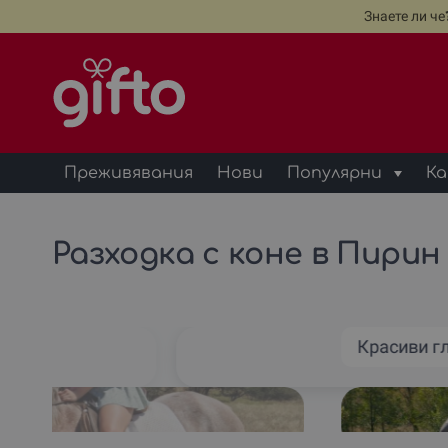
Знаете ли ч
Преживявания
Нови
Популярни
Ка
Разходка с коне в Пирин
Красиви г