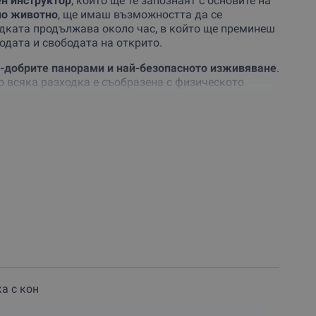
ен инструктор
, който ще те запознаят с основите на
но животно
, ще имаш възможността да се
одката продължава около час, в който ще преминеш
одата и свободата на открито.
-добрите панорами и най-безопасното изживяване
.
о всяка разходка е съобразена с физическото
през всеки сезон, така че можеш да избереш
най-
логодишно.
вимо преживяване сред природата!
Резервирай
бе си или на любим човек спомен за цял живот.
а с кон