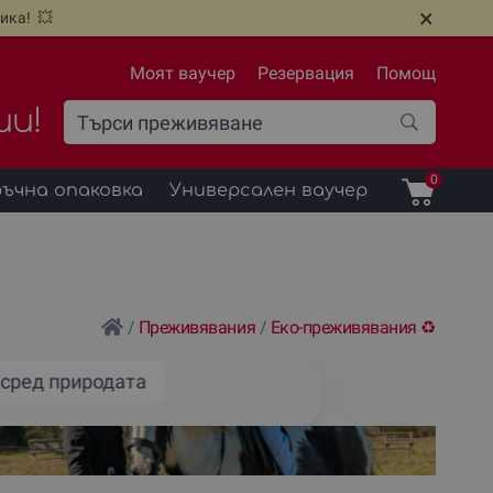
×
ика! 💥
Моят ваучер
Резервация
Помощ
ии!
0
ъчна опаковка
Универсален ваучер
/
Преживявания
/
Еко-преживявания ♻️
 сред природата