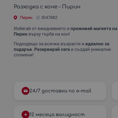
Разходка с коне - Пирин
Пирин
ID47882
Избягай от ежедневието и
преживей магията на
Пирин
върху гърба на кон!
Подходящо за всички възрасти и
идеално за
подарък
.
Резервирай сега
и създай уникални
спомени!
24/7 доставка по e-mail
12 месеца валидност