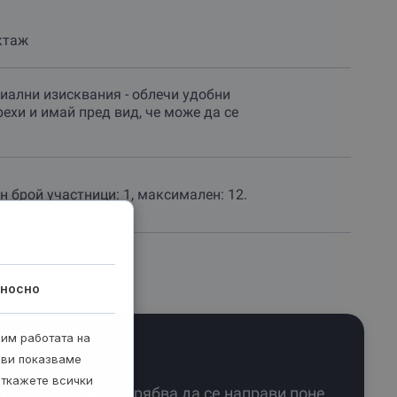
ктаж
иални изисквания - облечи удобни
рехи и имай пред вид, че може да се
 брой участници: 1, максимален: 12.
носно
рим работата на
 ви показваме
откажете всички
Резервацията трябва да се направи поне