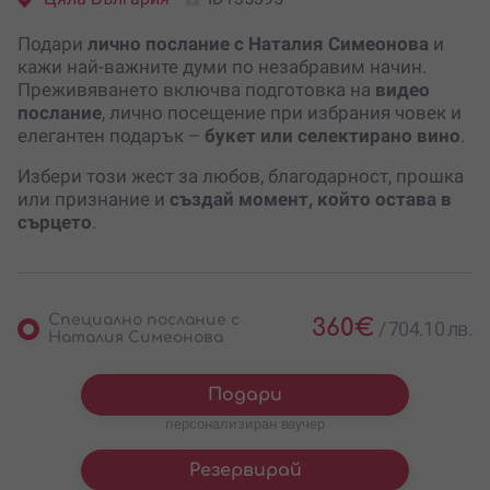
Подари
лично послание с Наталия Симеонова
и
кажи най-важните думи по незабравим начин.
Преживяването включва подготовка на
видео
послание
, лично посещение при избрания човек и
елегантен подарък –
букет или селектирано вино
.
Избери този жест за любов, благодарност, прошка
или признание и
създай момент, който остава в
сърцето
.
Специално послание с
360
€
/
704.10 лв.
Наталия Симеонова
Подари
персонализиран ваучер
Резервирай