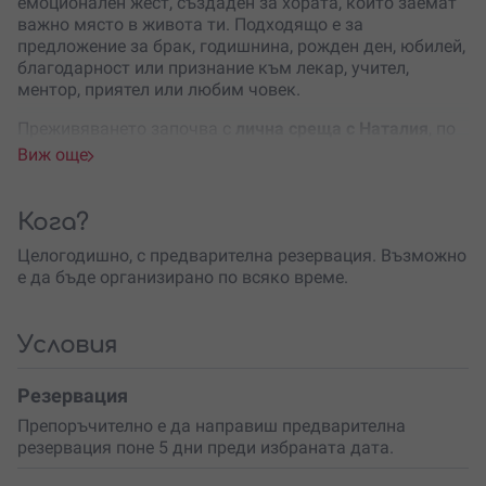
емоционален жест, създаден за хората, които заемат
важно място в живота ти. Подходящо е за
предложение за брак, годишнина, рожден ден, юбилей,
благодарност или признание към лекар, учител,
ментор, приятел или любим човек.
Преживяването започва с
лична среща с Наталия
, по
време на която се подготвя твоето
видео послание
.
Виж още
Това е моментът, в който емоцията получава форма –
внимателно, деликатно и с уважение към историята,
която искаш да разкажеш. Всичко се случва с грижа
Кога?
към детайла, така че думите да звучат искрено,
Целогодишно, с предварителна резервация. Възможно
естествено и силно.
е да бъде организирано по всяко време.
След подготовката Наталия
лично посещава
избрания човек на посоченото място в България.
Срещата е дискретна, без камери, без телевизия и без
Условия
излишна публичност – само личен момент, създаден
за човека, който трябва да го получи. Изненадата
Резервация
може да бъде поднесена с елегантен букет или
Препоръчително е да направиш предварителна
селектирано вино, което допълва жеста с финес.
резервация поне 5 дни преди избраната дата.
Цялото преживяване продължава
между 2 и 4 часа