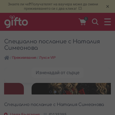
Знаете ли че❓Получателят на ваучера може да смени
🆕
Н
×
преживяването си с два клика! 💥
0
Специално послание с Наталия
Симеонова
/
Преживявания
/
Лукс и VIP
Изненадай от сърце
Специално послание с Наталия Симеонова
Цяла България
ID135395