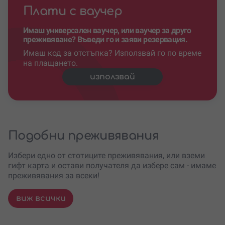
Плати с ваучер
Имаш универсален ваучер, или ваучер за друго
преживяване? Въведи го и заяви резервация.
Имаш код за отстъпка? Използвай го по време
на плащането.
използвай
Подобни преживявания
Избери едно от стотиците преживявания, или вземи
гифт карта и остави получателя да избере сам - имаме
преживявания за всеки!
виж всички