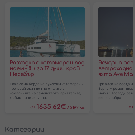
Разходка с катамаран под
Вечерна разх
наем – 8 ч за 17 души край
ветроходно
Несебър
яхта Ave Mar
Качи се на борда на луксозен катамаран и
Три часа на борда на
прекарай един ден на открито в
Варна – романтика, 
компанията на семейството, приятелите,
магия! Наслади се на
любим човек или пък
вино в добра
1635.62
€
от
от
/
3199 лв.
Категории