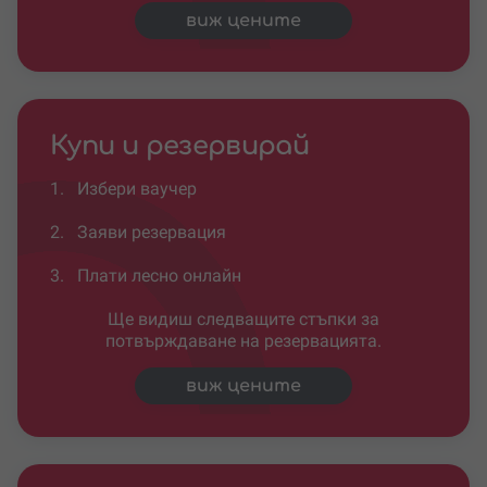
виж цените
Купи и резервирай
1.
Избери ваучер
2.
Заяви резервация
3.
Плати лесно онлайн
Ще видиш следващите стъпки за
потвърждаване на резервацията.
виж цените