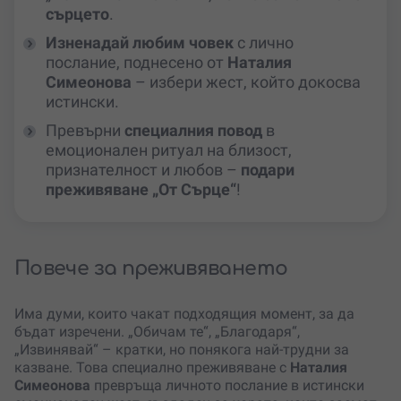
сърцето
.
Изненадай любим човек
с лично
послание, поднесено от
Наталия
Симеонова
– избери жест, който докосва
истински.
Превърни
специалния повод
в
емоционален ритуал на близост,
признателност и любов –
подари
преживяване „От Сърце“
!
Повече за преживяването
Има думи, които чакат подходящия момент, за да
бъдат изречени. „Обичам те“, „Благодаря“,
„Извинявай“ – кратки, но понякога най-трудни за
казване. Това специално преживяване с
Наталия
Симеонова
превръща личното послание в истински