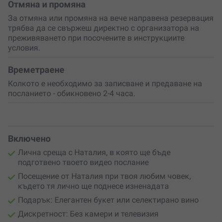
според локацията, подготовката и конкретната
Отмяна и промяна
организация. Наталия пътува до избраното място, а
За отмяна или промяна на вече направена резервация
преживяването се изгражда около личната история,
трябва да се свържеш директно с организатора на
повода и емоцията, която искаш да предадеш. Това не
преживяването при посочените в инструкциите
е просто услуга, а
малък ритуал
на близост, прошка,
условия.
любов или благодарност.
Избери ваучер за
специално послание
с Наталия
Времетраене
Симеонова и подари нещо по-силно от вещ – момент,
Колкото е необходимо за записване и предаване на
който лекува, сближава и остава. За любим човек,
посланието - обикновено 2-4 часа.
родител, приятел или важна личност в живота ти –
кажи го „
От Сърце
“.
Включено
Лична среща с Наталия, в която ще бъде
подготвено твоето видео послание
Посещение от Наталия при твоя любим човек,
където тя лично ще поднесе изненадата
Подарък: Елегантен букет или селектирано вино
Дискретност: Без камери и телевизия