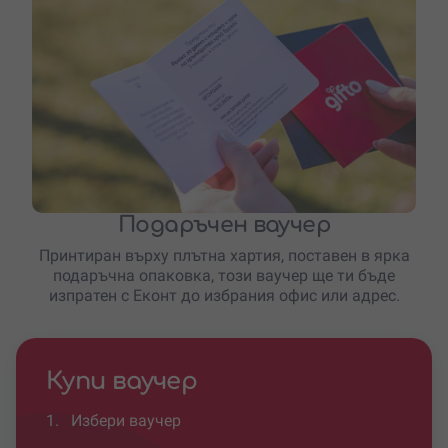
Подаръчен ваучер
Принтиран върху плътна хартия, поставен в ярка
подаръчна опаковка, този ваучер ще ти бъде
изпратен с Еконт до избрания офис или адрес.
Купи ваучер
1.
Избери ваучер