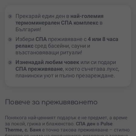
Прекарай един ден в
най-големия
термоминерален СПА комплекс
в
България!
Избери
СПА
преживяване с
4 или 8 часа
релакс
сред басейни, сауни и
възстановяващи ритуали!
Изненадай любим човек
или си подари
СПА преживяване
, което съчетава лукс,
планински уют и пълно презареждане.
Повече за преживяването
Понякога най-ценният подарък е не предмет, а време
за покой, грижа и блаженство.
СПА ден
в
Pulse
Therme, с. Баня
е точно такова преживяване – стилно
бягство от шума на ежедневието, потопено в топлина,