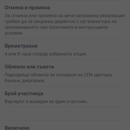
стая и солна стая за халотерапия. Комплексът
предлага още кино салон и
безплатни ритуали и
Отмяна и промяна
релакс програми
, сред които сауна инфузии, флоутинг
За отмяна или промяна на вече направена резервация
и звукова терапия – малки моменти, които превръщат
трябва да се свържеш директно с организатора на
деня в запомнящо се изживяване.
преживяването при посочените в инструкциите
условия.
Това приключение е идеално за хора, които обичат
уелнес ритуалите, търсят възстановяване или просто
Времетраене
искат да се поглезят с нещо различно и стойностно.
Допълнителен плюс е
безплатният транспорт от
4 или 8 часа според избраната опция.
Банско
, което прави посещението още по-удобно.
Облекло или съвети
Подари си СПА ден
, в който всичко е създадено за
наслада на сетивата и пълно отпускане. Избери
Подходящо облекло за ползване на СПА центъра -
ваучер за себе си или за скъп човек и превърни един
бански, джапанки.
обикновен ден в
луксозно преживяване
, изпълнено с
топлина, хармония и красиви спомени.
Брой участници
Ваучерът е валиден за един участник.
Включено