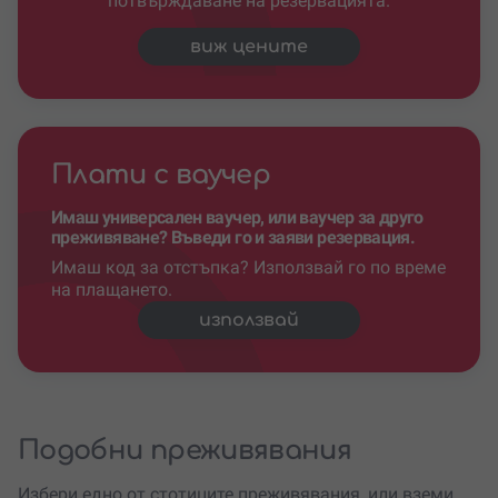
потвърждаване на резервацията.
виж цените
Плати с ваучер
Имаш универсален ваучер, или ваучер за друго
преживяване? Въведи го и заяви резервация.
Имаш код за отстъпка? Използвай го по време
на плащането.
използвай
Подобни преживявания
Избери едно от стотиците преживявания, или вземи