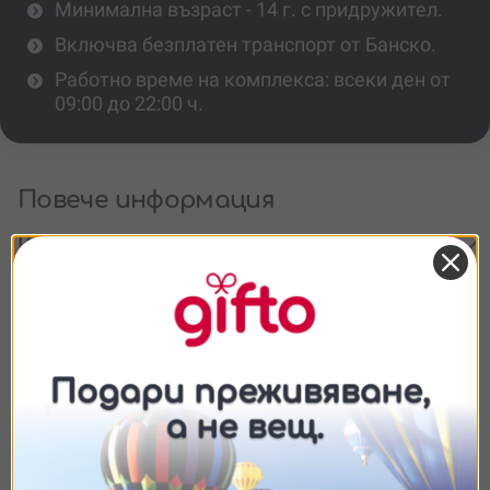
Минимална възраст - 14 г. с придружител.
Включва безплатен транспорт от Банско.
Работно време на комплекса: всеки ден от
09:00 до 22:00 ч.
Повече информация
Какво включва достъпът до
комплекса?
Има ли възрастови ограничения?
Може ли пакетът да се ползва през
уикенда?
Съгласие
Подробности
Относно
Има ли допълнителни активности на
място?
Ние използваме бисквитки. Използваме