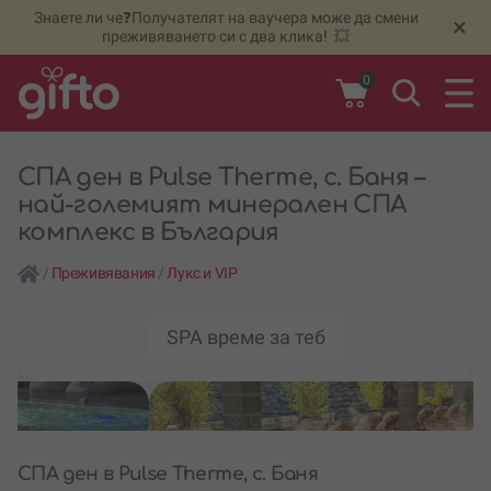
Знаете ли че❓Получателят на ваучера може да смени
🆕
Н
×
преживяването си с два клика! 💥
0
СПА ден в Pulse Therme, с. Баня –
най-големият минерален СПА
комплекс в България
/
Преживявания
/
Лукс и VIP
SPA време за теб
СПА ден в Pulse Therme, с. Баня