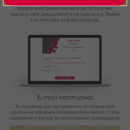
Избери електронен ваучер и ще го получиш
веднага след завършването на поръчката. Вземи
1лв отстъпка за всеки е-ваучер.
E-mail честитка
В посочения ден ще изпратим на получателя
празнично оформен поздравителен имейл, с твое
пожелание и ваучер за незабравимо преживяване.