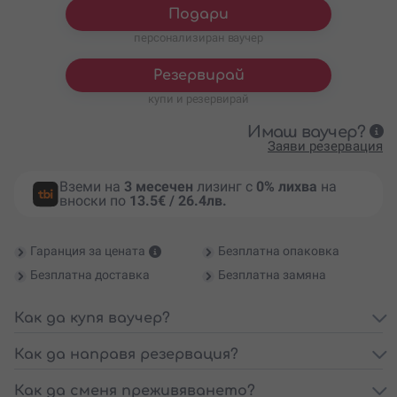
Подари
персонализиран ваучер
Резервирай
купи и резервирай
Имаш ваучер?
Заяви резервация
Вземи на
3 месечен
лизинг с
0% лихва
на
вноски по
13.5€ / 26.4лв.
Гаранция за цената
Безплатна опаковка
Безплатна доставка
Безплатна замяна
Как да купя ваучер?
Как да направя резервация?
Как да сменя преживяването?