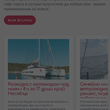
гифт карта и остави получателя да избере сам - имаме
преживявания за всеки!
виж всички
Разходка с катамаран под
Семейно пла
наем – 8 ч за 17 души край
ветроходна я
Несебър
релакс, плув
забавление 
Качи се на борда на луксозен катамаран и
Отплавай към едно 
Поморие
прекарай един ден на открито в
приключение край По
компанията на семейството, приятелите,
спокойствието на мо