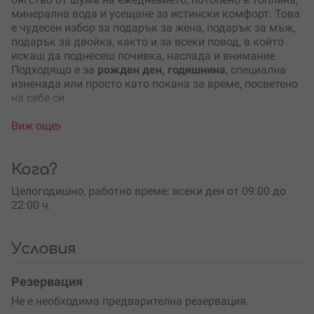
минерална вода и усещане за истински комфорт. Това
е чудесен избор за подарък за жена, подарък за мъж,
подарък за двойка, както и за всеки повод, в който
искаш да поднесеш почивка, наслада и внимание.
Подходящо е за
рожден ден, годишнина
, специална
изненада или просто като покана за време, посветено
на себе си.
Преживяването се провежда в Pulse Therme в село
Виж още
Баня, само
на 7 км от Банско
, сред впечатляващата
природа в подножието на Рила, Пирин и Родопите.
Комплексът предлага избор между 4-часов и 8-часов
Кога?
СПА пакет, така че лесно можеш да подбереш вариант
Целогодишно, работно време: всеки ден от 09:00 до
според настроението и повода. Още с пристигането те
22:00 ч.
очаква атмосфера, която предразполага към
отпускане и те приканва да забавиш темпото.
На разположение са 12 вътрешни и външни басейна с
Условия
минерална вода
, темперирана до комфортни 38°C.
Освен водните зони, можеш да се насладиш на
Резервация
инфузионна, панорамна, медна и Aufguss сауна,
Не е необходима предварителна резервация.
различни парни бани, ароматна парна баня, ледена