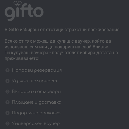
В Gifto избираш от стотици страхотни преживявания!
Всяко от тях можеш да купиш с ваучер, който да
използваш сам или да подариш на свой близък.
Ти купуваш ваучера - получателят избира датата на
преживяването!
Направи резервация
Удължи валидност
Въпроси и отговори
Плащане и доставка
Подаръчна опаковка
Универсален ваучер