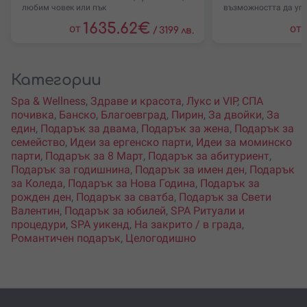
любим човек или пък
възможността да уп
1635.62
€
от
от
/
3199 лв.
Категории
Spa & Wellness
,
Здраве и красота
,
Лукс и VIP
,
СПА
почивка
,
Банско
,
Благоевград
,
Пирин
,
За двойки
,
За
един
,
Подарък за двама
,
Подарък за жена
,
Подарък за
семейство
,
Идеи за ергенско парти
,
Идеи за моминско
парти
,
Подарък за 8 Март
,
Подарък за абитуриент
,
Подарък за годишнина
,
Подарък за имен ден
,
Подарък
за Коледа
,
Подарък за Нова Година
,
Подарък за
рожден ден
,
Подарък за сватба
,
Подарък за Свети
Валентин
,
Подарък за юбилей
,
SPA Ритуали и
процедури
,
SPA уикенд
,
На закрито / в града
,
Романтичен подарък
,
Целогодишно