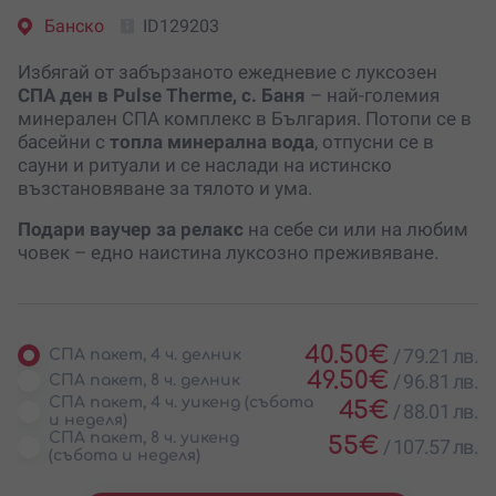
Банско
ID129203
Избягай от забързаното ежедневие с луксозен
СПА ден в Pulse Therme, с. Баня
– най-големия
минерален СПА комплекс в България. Потопи се в
басейни с
топла минерална вода
, отпусни се в
сауни и ритуали и се наслади на истинско
възстановяване за тялото и ума.
Подари ваучер за релакс
на себе си или на любим
човек – едно наистина луксозно преживяване.
40.50
€
/
79.21 лв.
СПА пакет, 4 ч. делник
49.50
€
/
96.81 лв.
СПА пакет, 8 ч. делник
СПА пакет, 4 ч. уикенд (събота
45
€
/
88.01 лв.
и неделя)
СПА пакет, 8 ч. уикенд
55
€
/
107.57 лв.
(събота и неделя)