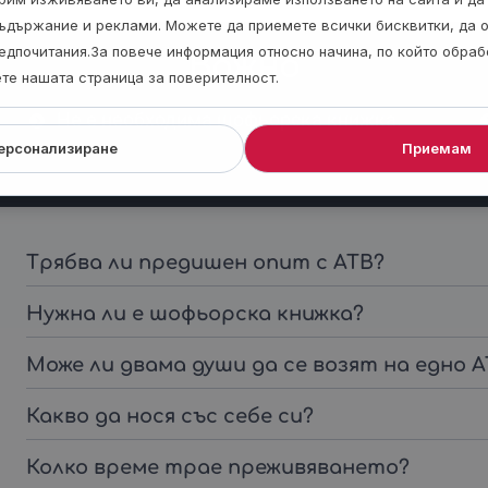
ъдържание и реклами. Можете да приемете всички бисквитки, да 
едпочитания.За повече информация относно начина, по който обра
Важно
ете нашата страница за поверителност.
Не е необходима шофьорска книжка.
ерсонализиране
Приемам
Трябва ли предишен опит с АТВ?
Нужна ли е шофьорска книжка?
Може ли двама души да се возят на едно 
Какво да нося със себе си?
Колко време трае преживяването?