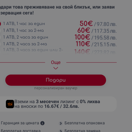
дари това преживяване на свой близък, или заяви
зервация сега!
50
€
/
97.80 лв.
1 АТВ, 1 час за един
60
€
/
117.35 лв.
1 АТВ, 1 час за 2-ма
100
€
/
195.58 лв.
1 АТВ, 2 часа за един
110
€
/
215.15 лв.
1 АТВ, 2 часа за 2-ма
1 АТВ, 3 часа за един или 2-
140
€
/
273.82 лв.
ма
Oще
Подари
персонализиран ваучер
Вземи на
3 месечен
лизинг с
0% лихва
на вноски по
16.67€ / 32.6лв.
Гаранция за цената
Безплатна опаковка
Безплатна доставка
Безплатна замяна