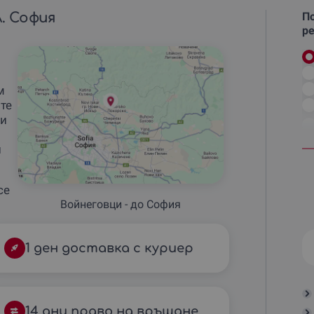
л. София
По
ре
м
те
 и
и
се
Войнеговци - до София
1 ден доставка с куриер
14 дни право на връщане