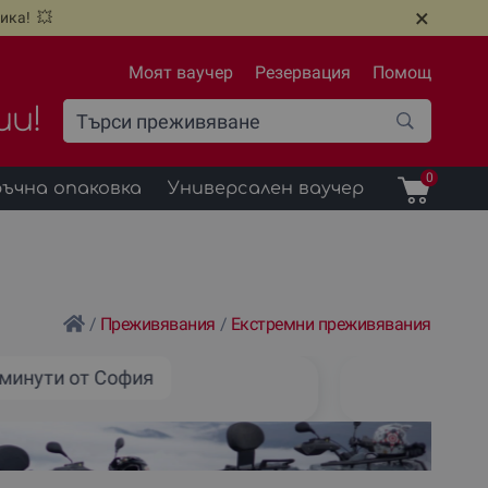
×
ика! 💥
Моят ваучер
Резервация
Помощ
ии!
0
ъчна опаковка
Универсален ваучер
/
Преживявания
/
Екстремни преживявания
 минути от София