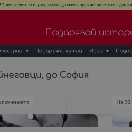
е❓Получателят на ваучера може да смени преживяването си с два кл
Подарявай истор
тегории
Подаръчни кутии
Идеи
Подар
ойнеговци, до София
иключението
На 20