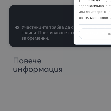
персонализирано с
или да изберете пр
данни, моля, посет
Участниците трябва да са навършили 12
години. Преживяването не е подходящо
П
за бременни.
Повече
информация