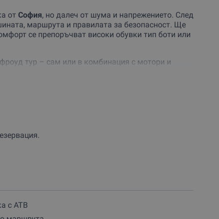
ка от
София
, но далеч от шума и напрежението. След
шината, маршрута и правилата за безопасност. Ще
омфорт се препоръчват високи обувки тип боти или
фроуд тур – сам или в комбинация с мотори и
тборен дух и възможност да се насладиш на
еки изкачвания и спускания.
орът е винаги до теб – с внимание към сигурността,
дка – това е преживяване, което освобождава и
езервация.
 тур с АТВ
– за подарък или за себе си. Изживей
а с АТВ
по маршрута