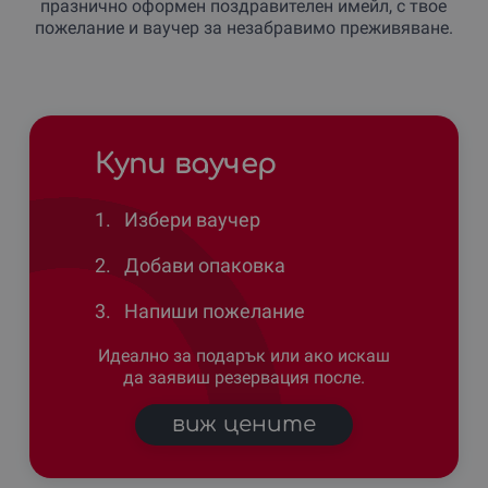
празнично оформен поздравителен имейл, с твое
пожелание и ваучер за незабравимо преживяване.
Купи ваучер
1.
Избери ваучер
2.
Добави опаковка
3.
Напиши пожелание
Идеално за подарък или ако искаш
да заявиш резервация после.
виж цените