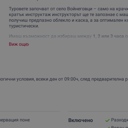
Туровете започват от село Войнеговци – само на крач
кратък инструктаж инструкторът ще те запознае с ма
получиш предпазно облекло и каска, а за оптимален к
туристически.
Имаш възможност да избираш между
1, 2 или 3 часа
о
джипове. Груповите комбинации предлагат истински о
Виж още
разнообразен терен – прашни пътеки, горски пътеки, л
АТВ-тата са мощни, но лесни за управление. А инструкт
но и с усет към забавлението. Това не е просто разхо
зарежда.
гични условия, всеки ден от 09:00ч, след предварителна р
Не чакай повод, създай такъв!
Вземи ваучер за офроуд
ден, за който ще разказваш дълго!
зервация поне
Включено
Разходк
Водач 