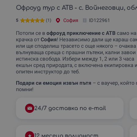
Офроуд тур с АТВ - с. Войнеговци, об
София
ID122961
5
(1)
Потопи се в
офроуд приключение с АТВ
само на
крачка от
София
! Независимо дали ще караш са
или ще споделиш трасето с още някого – очаква 
вълнуваща среща с прашни пътеки, кални завои
истинска свобода. Избери между 1, 2 или 3 часа
екшън сред природата, с включена екипировка 
опитен инструктор до теб.
Подари си емоция извън пътя
– с ваучер, който 
помни!
24/7 доставка по e-mail
12 месеца валидност