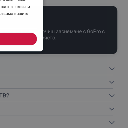
откажете всички
ботваме вашите
Можеш да включиш заснемане с GoPro с
доплащане на място.
АТВ?