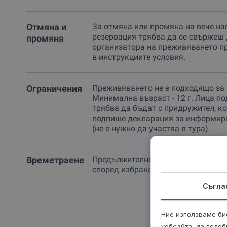
Отмяна и
За отмяна или промяна на вече на
резервация трябва да се свържеш 
промяна
организатора на преживяването п
в инструкциите условия.
Ограничения
Преживяването не е подходящо за
Минимална възраст - 12 г. Лица по
трябва да бъдат с придружител, к
подпише декларация за информир
(не е нужно да участва в тура).
Времетраене
Продължителността на офроуд тура 
според избраната опция.
Съгла
Ние използваме бис
уебсайта, да подоб