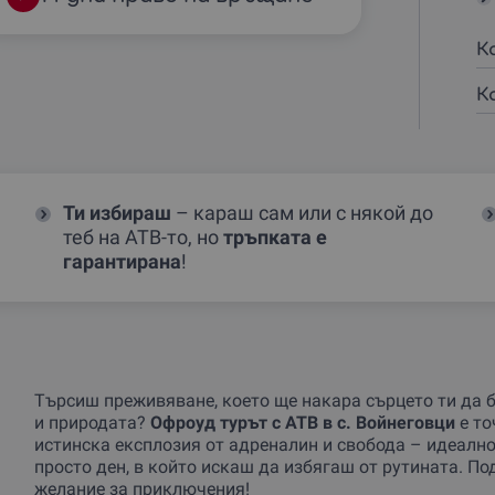
К
К
Ти избираш
– караш сам или с някой до
теб на АТВ-то, но
тръпката е
гарантирана
!
Търсиш преживяване, което ще накара сърцето ти да б
и природата?
Офроуд турът с АТВ в с. Войнеговци
е то
истинска експлозия от адреналин и свобода – идеално
просто ден, в който искаш да избягаш от рутината. По
желание за приключения!