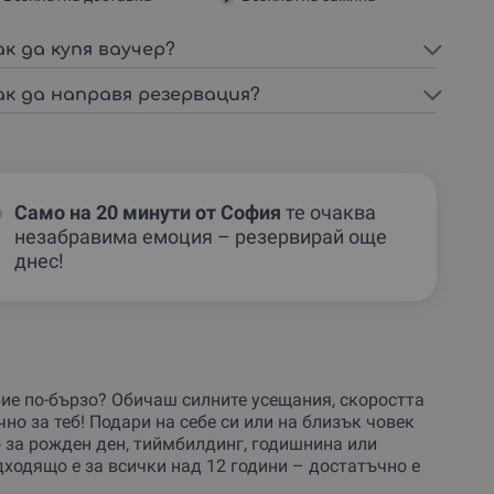
ак да купя ваучер?
ак да направя резервация?
Само на 20 минути от София
те очаква
незабравима емоция – резервирай още
днес!
ие по-бързо? Обичаш силните усещания, скоростта
чно за теб! Подари на себе си или на близък човек
 за рожден ден, тиймбилдинг, годишнина или
дходящо е за всички над 12 години – достатъчно е