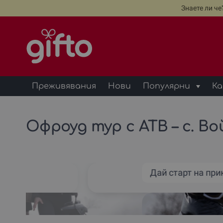
Знаете ли ч
Преживявания
Нови
Популярни
Ка
Офроуд тур с АТВ – с. В
Дай старт на пр