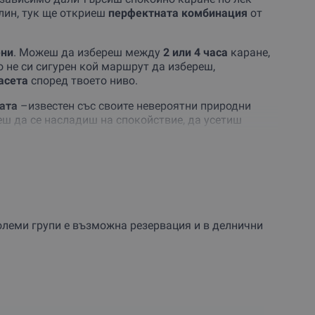
лин, тук ще откриеш
перфектната комбинация
от
ени
. Можеш да избереш между
2 или 4 часа
каране,
о не си сигурен кой маршрут да избереш,
асета
според твоето ниво.
ата
–известен със своите невероятни природни
еш да се насладиш на спокойствие, да усетиш
ай-хубавото?
Това преживяване можеш да
ариш
като
незабравима изненада
!
ие и приключение
на две колела!
големи групи е възможна резервация и в делнични