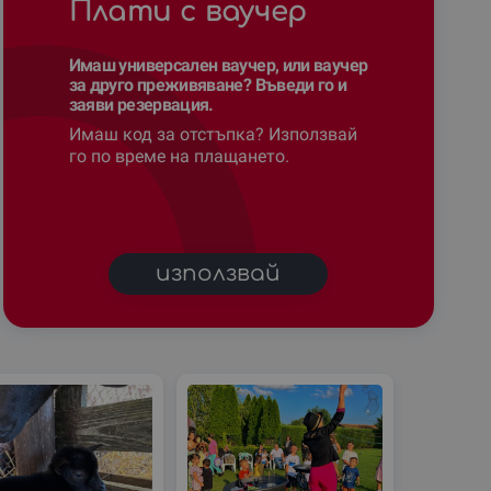
Плати с ваучер
Имаш универсален ваучер, или ваучер
за друго преживяване? Въведи го и
заяви резервация.
Имаш код за отстъпка? Използвай
го по време на плащането.
използвай