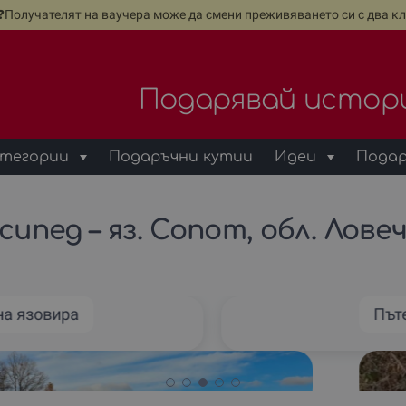
е❓Получателят на ваучера може да смени преживяването си с два кл
Подарявай истор
тегории
Подаръчни кутии
Идеи
Подар
ипед – яз. Сопот, обл. Лове
на язовира
Път