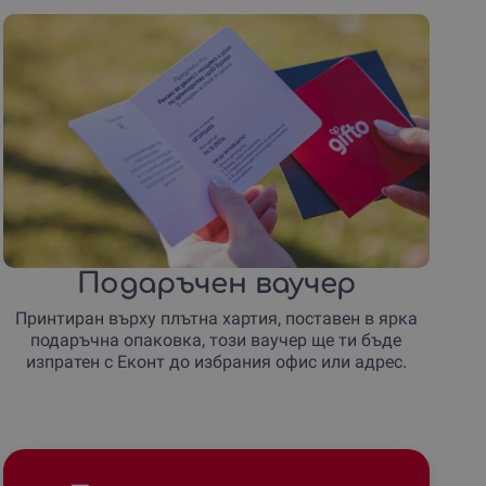
Подаръчен ваучер
Принтиран върху плътна хартия, поставен в ярка
подаръчна опаковка, този ваучер ще ти бъде
изпратен с Еконт до избрания офис или адрес.