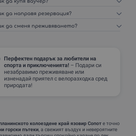
ак да купя ваучер?
ак да направя резервация?
ак да сменя преживяването?
Перфектен подарък за любители на
спорта и приключенията!
– Подари си
незабравимо преживяване или
изненадай приятел с велоразходка сред
природата!
планинското колоездене край язовир Сопот
е точно
и горски пътеки
, а свежият въздух и невероятните
езависимо дали търсиш спокойно каране по лек