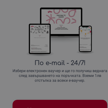
По e-mail
- 24/7!
Избери електронен ваучер и ще го получиш веднага
след завършването на поръчката. Вземи 1лв
отстъпка за всеки е-ваучер.