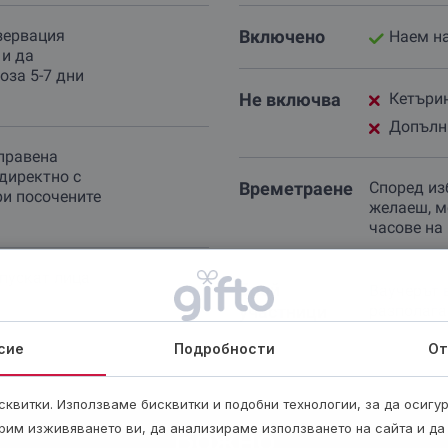
зервация
Включено
Наем на
 и да
оза 5-7 дни
Не включва
Кетърин
Допълн
правена
директно с
Времетраене
Според изб
ри посочените
желаеш, м
часове на
опускат лица
Брой
Ваучерът 
участници
разполага
сие
Подробности
От
квитки. Използваме бисквитки и подобни технологии, за да осигу
рим изживяването ви, да анализираме използването на сайта и да
Важно