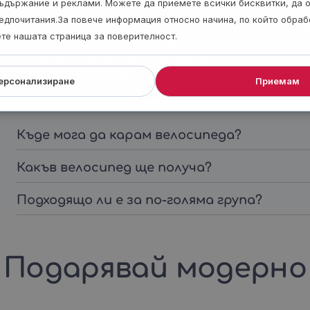
ъдържание и реклами. Можете да приемете всички бисквитки, да 
едпочитания.За повече информация относно начина, по който обра
Работно време от 12.04 до 19.10 - само
ете нашата страница за поверителност.
през уикендите и официалните празници.
За по-големи групи е възможна
резервация и през делнични дни.
ерсонализиране
Приемам
Къде мога да карам велосипеда?
Какъв велосипед ще получа?
Подходящо ли е за по-голяма група?
Подарявай модерно