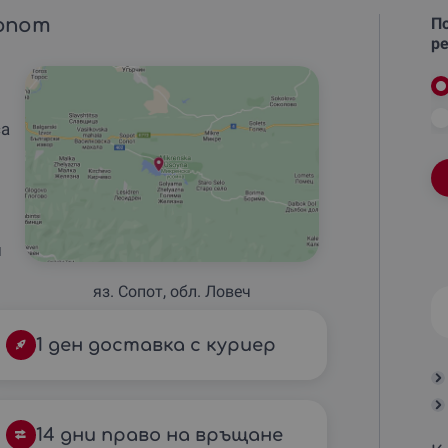
Сопот
По
ре
са
и
яз. Сопот, обл. Ловеч
1 ден доставка с куриер
14 дни право на връщане