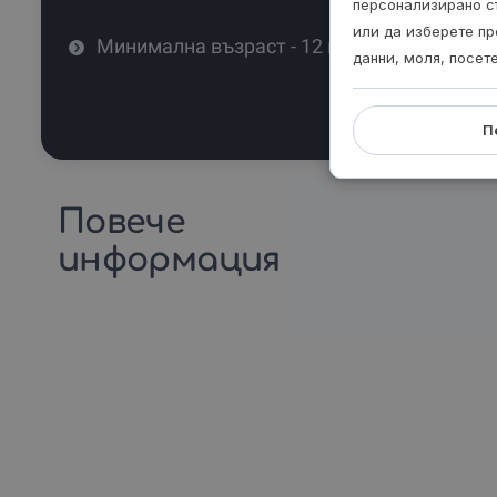
персонализирано с
или да изберете пр
Минимална възраст - 12 г.
данни, моля, посет
П
Повече
информация