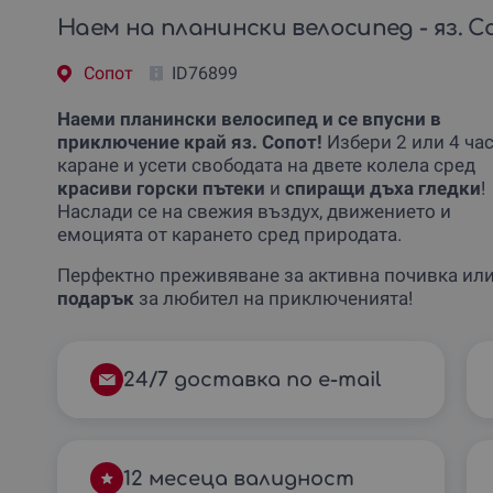
Наем на планински велосипед - яз. 
Сопот
ID76899
Наеми планински велосипед и се впусни в
приключение край яз. Сопот!
Избери 2 или 4 ча
каране и усети свободата на двете колела сред
красиви горски пътеки
и
спиращи дъха гледки
!
Наслади се на свежия въздух, движението и
емоцията от карането сред природата.
Перфектно преживяване за активна почивка ил
подарък
за любител на приключенията!
24/7 доставка по e-mail
12 месеца валидност