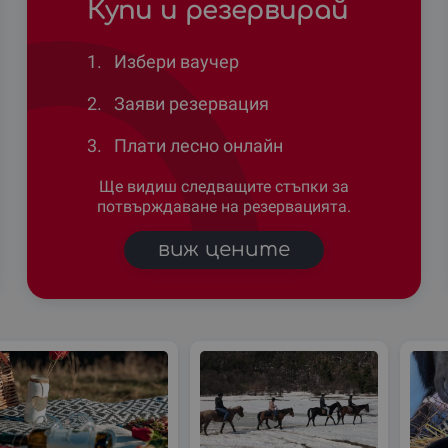
Купи и резервирай
1.
Избери ваучер
2.
Заяви резервация
3.
Плати лесно онлайн
Ще видиш следващите стъпки за
потвърждаване на резервацията.
виж цените