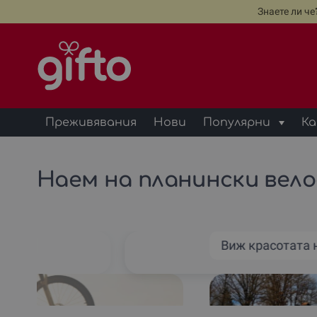
Знаете ли ч
Преживявания
Нови
Популярни
Ка
Наем на планински велос
ипед
Виж красотата 