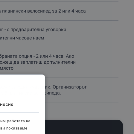
 планински велосипед за 2 или 4 часа
г - с предварителна уговорка
ителни часове наем
раната опция - 2 или 4 часа. Ако
ожеш да заплатиш допълнителни
 място.
важи за един участник. Организаторът
 с 8 планински велосипеда.
носно
рим работата на
 ви показваме