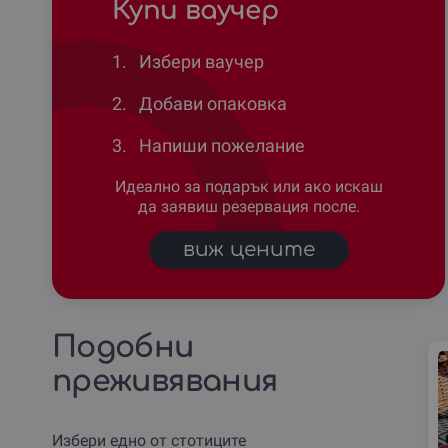
Купи ваучер
1.
Избери ваучер
2.
Добави опаковка
3.
Напиши пожелание
Идеално за подарък или ако искаш
да заявиш резервация после.
виж цените
Подобни
преживявания
Избери едно от стотиците