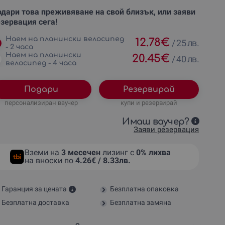
дари това преживяване на свой близък, или заяви
зервация сега!
Наем на планински велосипед
12.78
€
/
25 лв.
- 2 часа
Наем на планински
20.45
€
/
40 лв.
велосипед - 4 часа
Подари
Резервирай
персонализиран ваучер
купи и резервирай
Имаш ваучер?
Заяви резервация
Вземи на
3 месечен
лизинг с
0% лихва
на вноски по
4.26€ / 8.33лв.
Гаранция за цената
Безплатна опаковка
Безплатна доставка
Безплатна замяна