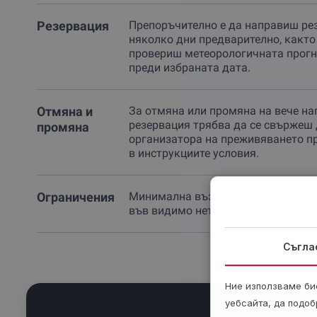
Резервация
Препоръчително е да направиш ре
няколко дни предварително, както
провериш метеорологичната прогн
преди избраната дата.
Отмяна и
За отмяна или промяна на вече на
резервация трябва да се свържеш 
промяна
организатора на преживяването п
в инструкциите условия.
Ограничения
Минимална възраст - 12 г. Не се д
във видимо нетрезво състояние.
Съгла
Ние използваме бис
уебсайта, да подоб