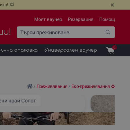
×
ика! 💥
Моят ваучер
Резервация
Помощ
ии!
0
ъчна опаковка
Универсален ваучер
ч
/
Преживявания
/
Еко-преживявания ♻️
еки край Сопот