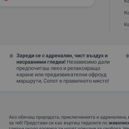
К
К
К
Зареди се с адреналин, чист въздух и
несравними гледки!
Независимо дали
предпочиташ леко и релаксиращо
каране или предизвикателни офроуд
маршрути, Сопот е правилното място!
Ако обичаш природата, приключенията и адреналина,
за теб! Представи си как въртиш педалите по
живописн
гледки около язовира ти носят усещане за свобода. Н