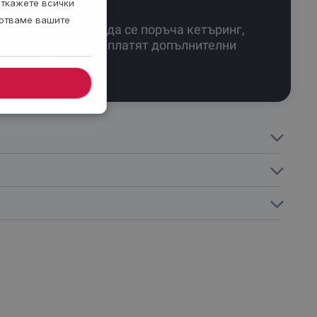
откажете всички
ботваме вашите
На място може да се поръча кетъринг,
както и да се заплатят допълнителни
часове.