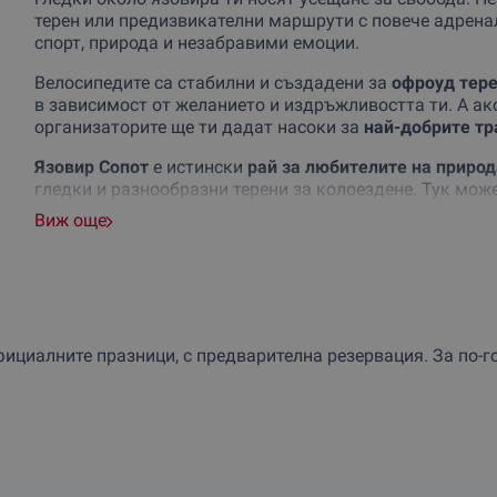
терен или предизвикателни маршрути с повече адрена
спорт, природа и незабравими емоции.
Велосипедите са стабилни и създадени за
офроуд тер
в зависимост от желанието и издръжливостта ти. А ак
организаторите ще ти дадат насоки за
най-добрите тр
Язовир Сопот
е истински
рай за любителите на природ
гледки и разнообразни терени за колоездене. Тук мож
вятъра в косите си и да забравиш за всичко друго.
А н
Виж още
споделиш
с приятел или любим човек или да му го
под
Не чакай!
Грабни ваучер и си подари
свобода, движен
 официалните празници, с предварителна резервация. За по-