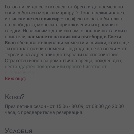
Готов ли си да се откъснеш от брега и да поемеш по
свой собствен морски маршрут? Това преживяване е
истински
летен еликсир
– перфектно за любителите
на свободата, морските приключения и красивите
гледки. Независимо дали си сам, с половинката или с
приятели,
наемането на каяк или съп-борд в Свети
Влас
обещава вълнуващи моменти и снимки, които ще
ти останат скъпи спомени. Подходящо е за всеки – от
търсачи на адреналин до търсачи на спокойствие.
Страхотен избор за романтична среща, рожден ден,
нестандартен подарък или просто бягство от
ежедневието.
Виж още
Щом пристигнеш на локацията, ще можеш да избираш
между единичен каяк, двоен каяк или съп-борд,
според настроението и компанията. Инструктор ще те
Кога?
въведе в
основните техники
и ще ти предостави
През летния сезон - от 15.06 - 30.09, от 08:00 до 20:00
цялото необходимо оборудване
– каяк или борд,
часа, с предварителна резервация.
гребло и спасителна жилетка.
Разходката може да бъде кратко приключение от
30
минути
или
целодневно
плаване
по живописното
Условия