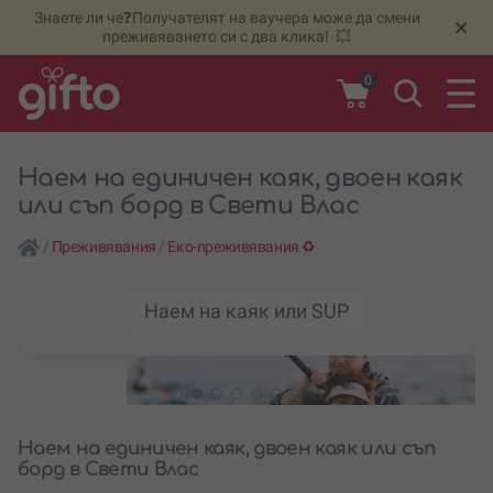
Знаете ли че❓Получателят на ваучера може да смени
🆕
Н
×
преживяването си с два клика! 💥
0
Наем на единичен каяк, двоен каяк
или съп борд в Свети Влас
/
Преживявания
/
Еко-преживявания ♻️
Наем на каяк или SUP
Наем на единичен каяк, двоен каяк или съп
борд в Свети Влас