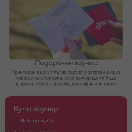
Подаръчен ваучер
Принтиран върху плътна хартия, поставен в ярка
подаръчна опаковка, този ваучер ще ти бъде
изпратен с Еконт до избрания офис или адрес.
Купи ваучер
1.
Избери ваучер