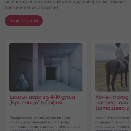
гифт карта и остави получателя да избере сам - имаме
преживявания за всеки!
виж всички
Екшън игра за 4-10 души
Конен поход 
„Криеница“ в София
напреднали с
Батошево, д
Подари нещо нестандартно на твой
Изживей магията на 
близък, дете, тийнейджър или група
създаден специално 
приятели, и се потопи в една мистериозна
и напреднали ездачи