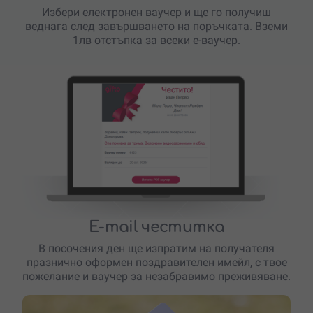
Избери електронен ваучер и ще го получиш
веднага след завършването на поръчката. Вземи
1лв отстъпка за всеки е-ваучер.
E-mail честитка
В посочения ден ще изпратим на получателя
празнично оформен поздравителен имейл, с твое
пожелание и ваучер за незабравимо преживяване.