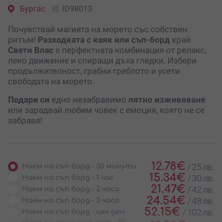
Бургас
ID98013
Почувствай магията на морето със собствен
ритъм!
Разходката с каяк или съп-борд
край
Свети Влас
е перфектната комбинация от релакс,
леко движение и спиращи дъха гледки. Избери
продължителност, грабни греблото и усети
свободата на морето.
Подари си
едно незабравимо
лятно изживяване
или зарадвай любим човек с емоция, която не се
забравя!
12.78
€
/
25 лв.
Наем на съп борд - 30 минути
15.34
€
/
30 лв.
Наем на съп борд - 1 час
21.47
€
/
42 лв.
Наем на съп борд - 2 часа
24.54
€
/
48 лв.
Наем на съп борд - 3 часа
52.15
€
/
102 лв.
Наем на съп борд - цял ден
Наем на единичен каяк - 30