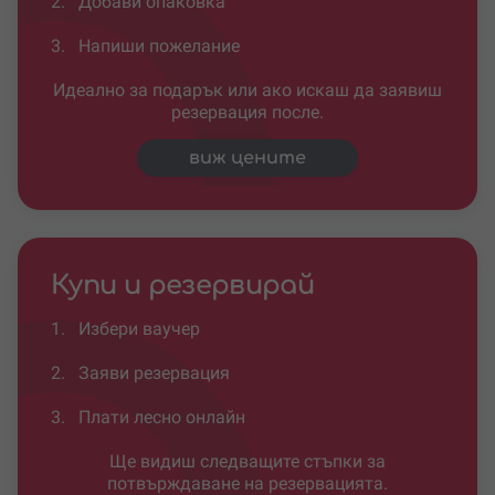
2.
Добави опаковка
3.
Напиши пожелание
Идеално за подарък или ако искаш да заявиш
резервация после.
виж цените
Купи и резервирай
1.
Избери ваучер
2.
Заяви резервация
3.
Плати лесно онлайн
Ще видиш следващите стъпки за
потвърждаване на резервацията.