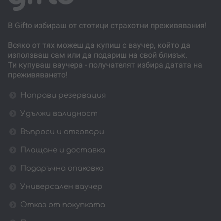
В Gifto избираш от стотици страхотни преживявания!
Всяко от тях можеш да купиш с ваучер, който да
използваш сам или да подариш на свой близък.
Ти купуваш ваучера - получателят избира датата на
преживяването!
Направи резервация
Удължи валидност
Въпроси и отговори
Плащане и доставка
Подаръчна опаковка
Универсален ваучер
Отказ от покупката