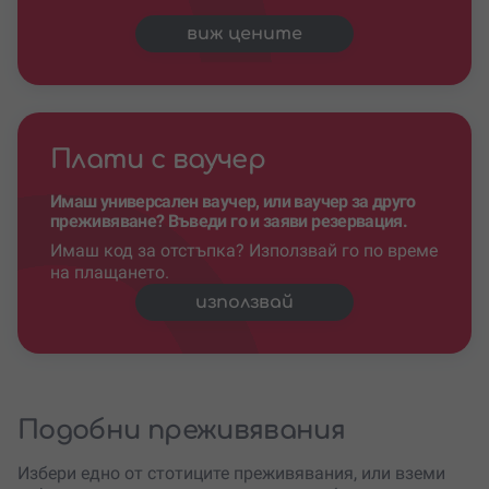
виж цените
Плати с ваучер
Имаш универсален ваучер, или ваучер за друго
преживяване? Въведи го и заяви резервация.
Имаш код за отстъпка? Използвай го по време
на плащането.
използвай
Подобни преживявания
Избери едно от стотиците преживявания, или вземи