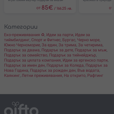
игра! Вземи ваучер подарък за екшън
красивата природа н
85
€
от
от
/
166.25 лв.
Категории
Еко-преживявания ♻️
,
Идеи за парти
,
Идеи за
тиймбилдинг
,
Спорт и Фитнес
,
Бургас
,
Черно море
,
Южно Черноморие
,
За един
,
За трима
,
За четирима
,
Подарък за двама
,
Подарък за дете
,
Подарък за мъж
,
Подарък за семейство
,
Подарък за тийнейджър
,
Подарък за цялата компания
,
Идеи за ергенско парти
,
Подарък за имен ден
,
Подарък за Коледа
,
Подарък за
Нова Година
,
Подарък за рожден ден
,
Във водата
,
Каякинг
,
Летни преживявания
,
На открито
,
Рафтинг