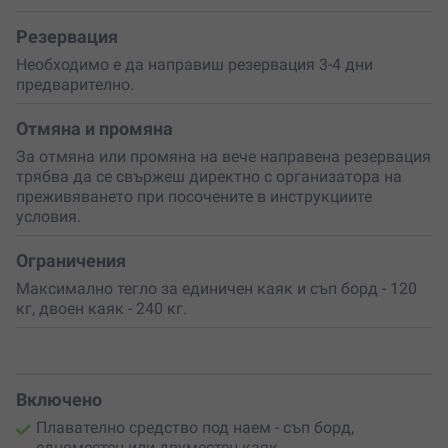
крайбрежие. Ще можеш да разгледаш скалистите
носове, да се доближиш до малки заливчета и да се
Резервация
полюбуваш на природата от различна гледна точка.
Необходимо е да направиш резервация 3-4 дни
Слънцето ще гали кожата ти, вълните ще разказват
предварително.
морски приказки, а ти ще създаваш спомени. Няма
нужда от опит – достатъчно е желание за нови
Отмяна и промяна
емоции!
За отмяна или промяна на вече направена резервация
трябва да се свържеш директно с организатора на
Не чакай специален повод
– създай го! Подари си
преживяването при посочените в инструкциите
това преживяване или изненадай любим човек с
условия.
ваучер за едно незабравимо лятно приключение.
Мястото е Свети Влас, но усещането е като в райски
кът!
Ограничения
Максимално тегло за единичен каяк и съп борд - 120
кг, двоен каяк - 240 кг.
Включено
Плавателно средство под наем - съп борд,
едноместен или двуместен каяк