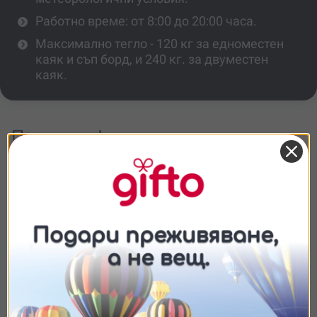
Работно време: от 8:00 до 20:00 часа.
Максимално тегло - 120 кг за едноместен
каяк и съп борд, и 240 кг. за двуместен
каяк.
Повече информация
Мога ли да дойда със семейство или
приятели?
Могат ли да участват домашни
любимци?
Съгласие
Подробности
Относно
Какво включва наемът?
Трябва ли да имам опит, за да наема
Ние използваме бисквитки. Използваме
каяк или съп-борд?
бисквитки и подобни технологии, за да осигурим