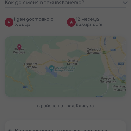
Как да сменя преживяването?
1 ден доставка с
12 месеца
куриер
валидност
в района на град Клисура
Квалифицираните инструктори ще се