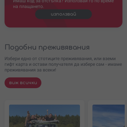
Имаш код за отстъпка? Използвай го по време
на плащането.
използвай
Подобни преживявания
Избери едно от стотиците преживявания, или вземи
гифт карта и остави получателя да избере сам - имаме
преживявания за всеки!
виж всички