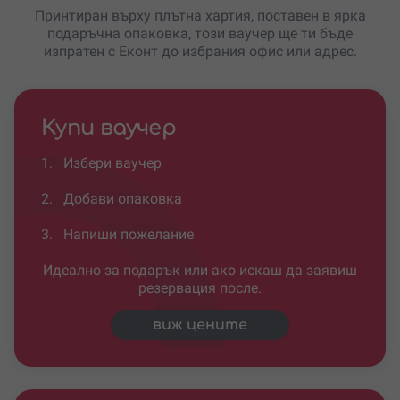
Принтиран върху плътна хартия, поставен в ярка
подаръчна опаковка, този ваучер ще ти бъде
изпратен с Еконт до избрания офис или адрес.
Купи ваучер
1.
Избери ваучер
2.
Добави опаковка
3.
Напиши пожелание
Идеално за подарък или ако искаш да заявиш
резервация после.
виж цените