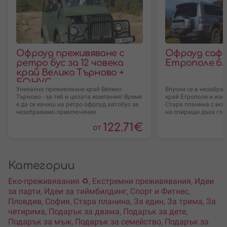
Офроуд преживяване с
Офроуд сафа
ретро бус за 12 човека
Етрополе бл
край Велико Търново +
БОНУС
Уникално преживяване край Велико
Впусни се в незабра
Търново - за теб и цялата компания! Време
край Етрополе и изк
е да се качиш на ретро офроуд автобус за
Стара планина с мощ
незабравимо приключение
на спиращи дъха гле
122.71
€
от
Категории
Еко-преживявания ♻️
,
Екстремни преживявания
,
Идеи
за парти
,
Идеи за тиймбилдинг
,
Спорт и Фитнес
,
Пловдив
,
София
,
Стара планина
,
За един
,
За трима
,
За
четирима
,
Подарък за двама
,
Подарък за дете
,
Подарък за мъж
,
Подарък за семейство
,
Подарък за