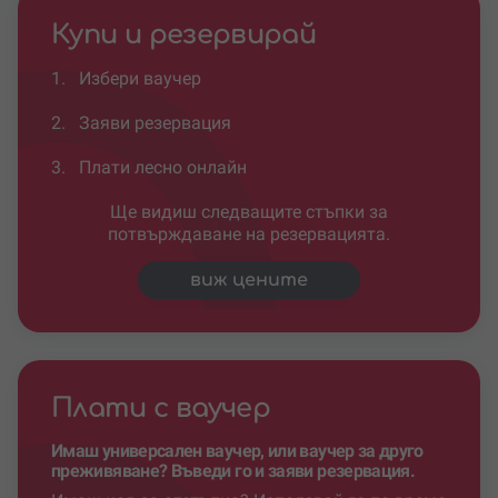
Купи и резервирай
1.
Избери ваучер
2.
Заяви резервация
3.
Плати лесно онлайн
Ще видиш следващите стъпки за
потвърждаване на резервацията.
виж цените
Плати с ваучер
Имаш универсален ваучер, или ваучер за друго
преживяване? Въведи го и заяви резервация.