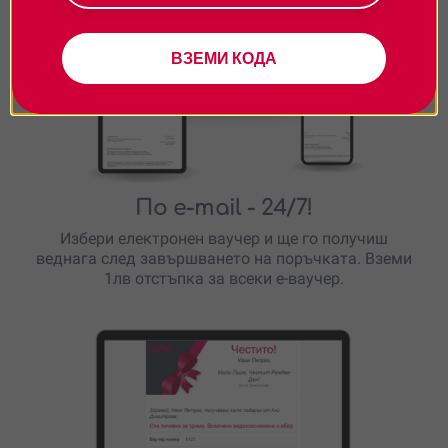
ВЗЕМИ КОДА
По e-mail
- 24/7!
Избери електронен ваучер и ще го получиш
веднага след завършването на поръчката. Вземи
1лв отстъпка за всеки е-ваучер.