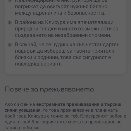
погрижат да осигурят нужния баланс
между адреналина и безопасността.
В района на Клисура има впечатляващи
природни гледки и много възможности за
създаването на незабравими спомени.
В случай, че се чудиш какъв нестандартен
подарък да избереш за твоите приятели,
близки и роднини, това със сигурност е
подходящ вариант.
Повече за преживяването
Ако си фен на
екстремните преживявания и търсиш
силни усещания
, то това преживяване в планината
край град Клисура е точно за теб. Клисурският район е
един от най-благоприятните места за провеждане на
такива събития.