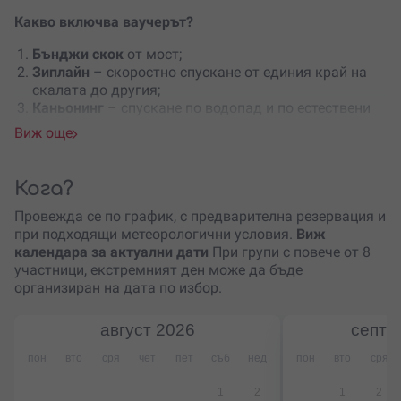
Какво включва ваучерът?
Бънджи скок
от мост;
Зиплайн
– скоростно спускане от единия край на
скалата до другия;
Каньонинг
– спускане по водопад и по естествени
водни пързалки;
Виж още
Катерене виа ферата
– система от въжени мостове
и стълби, които са закачени за скалата.
Кога?
Точното местоположение ще разбереш след като
направиш резервация.
Провежда се по график, с предварителна резервация и
при подходящи метеорологични условия.
Виж
Каньонинг
календара за актуални дати
При групи с повече от 8
участници, екстремният ден може да бъде
Каньонингът представлява преминаване
по тесен
организиран на дата по избор.
каньон или речно корито. Това може да стане с
плъзгане, драпане, скачане и ходом. За максимална
август
2026
септе
защита по време на приключението е осигурена пълна
екипировка.
пон
вто
сря
чет
пет
съб
нед
пон
вто
сря
Виа Ферата
1
2
1
2