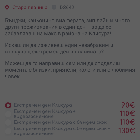
Стара планина
ID3642
Бънджи, каньонинг, виа ферата, зип лайн и много
други преживявания в един ден – за да се
забавляваш на макс в района на Клисура!
Искаш ли да изживееш един незабравим и
вълнуващ екстремен ден в планината?
Можеш да го направиш сам или да споделиш
момента с близки, приятели, колеги или с любимия
човек.
90
€
Екстремен ден Клисура
Екстремен ден Клисура +
110
€
видеозаснемане
110
€
Екстремен ден Клисура с бънджи скок
Екстремен ден Клисура с бънджи скок +
130
€
видеозаснемане