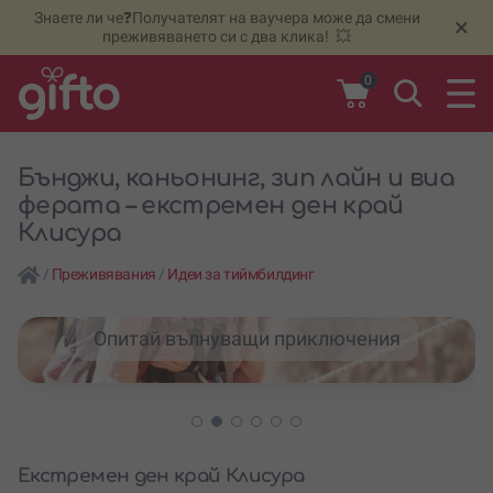
Знаете ли че❓Получателят на ваучера може да смени
🆕
Н
×
преживяването си с два клика! 💥
0
Бънджи, каньонинг, зип лайн и виа
ферата – екстремен ден край
Клисура
/
Преживявания
/
Идеи за тиймбилдинг
Опитай вълнуващи приключения
Екстремен ден край Клисура