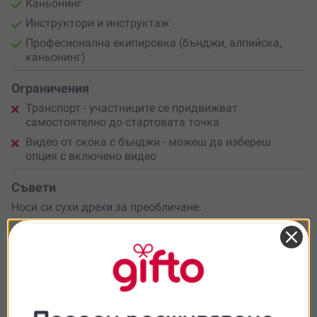
Каньонинг
Инструктори и инструктаж
Професионална екипировка (бънджи, алпийска,
каньонинг)
Ограничения
Транспорт - участниците се придвижват
самостоятелно до стартовата точка
Видео от скока с бънджи - можеш да избереш
опция с включено видео
Съвети
Носи си сухи дрехи за преобличане.
Брой участници
Ваучерът важи за 1 човек, за повече участници избери
необходимия брой ваучери. За групи над 8 човека се
свържи с нас за специални условия - може да се
проведе на дата по избор.