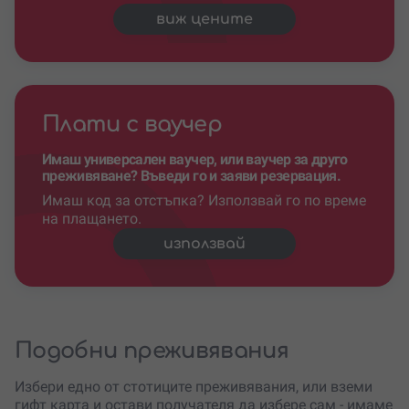
виж цените
Плати с ваучер
Имаш универсален ваучер, или ваучер за друго
преживяване? Въведи го и заяви резервация.
Имаш код за отстъпка? Използвай го по време
на плащането.
използвай
Подобни преживявания
Избери едно от стотиците преживявания, или вземи
гифт карта и остави получателя да избере сам - имаме