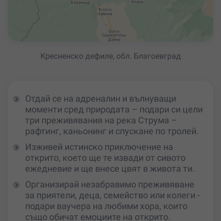
Кресненско дефиле, обл. Благоевград
Отдай се на адреналин и вълнуващи
моменти сред природата – подари си цели
три преживявания на река Струма –
рафтинг, каньонинг и спускане по тролей.
Изживей истинско приключение на
открито, което ще те извади от сивото
ежедневие и ще внесе цвят в живота ти.
Организирай незабравимо преживяване
за приятели, деца, семейство или колеги -
подари ваучера на любими хора, които
също обичат емоциите на открито.