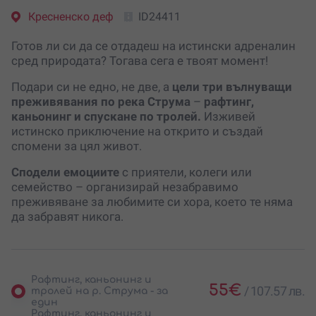
Кресненско деф
ID24411
Готов ли си да се отдадеш на истински адреналин
сред природата? Тогава сега е твоят момент!
Подари си не едно, не две, а
цели три вълнуващи
преживявания по река Струма
–
рафтинг,
каньонинг и спускане по тролей.
Изживей
истинско приключение на открито и създай
спомени за цял живот.
Сподели емоциите
с приятели, колеги или
семейство – организирай незабравимо
преживяване за любимите си хора, което те няма
да забравят никога.
Рафтинг, каньонинг и
55
€
/
107.57 лв.
тролей на р. Струма - за
един
Рафтинг, каньонинг и