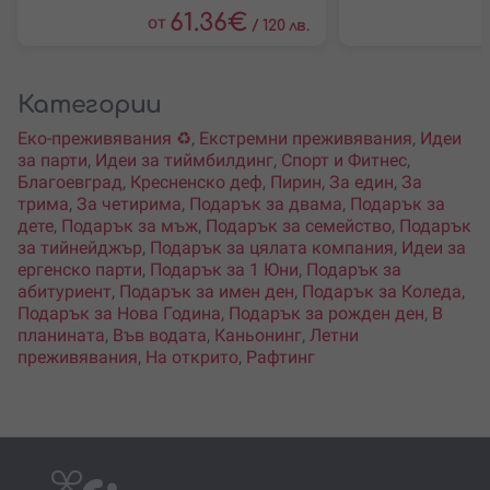
местност,
61.36
€
от
/
120 лв.
Категории
Еко-преживявания ♻️
,
Екстремни преживявания
,
Идеи
за парти
,
Идеи за тиймбилдинг
,
Спорт и Фитнес
,
Благоевград
,
Кресненско деф
,
Пирин
,
За един
,
За
трима
,
За четирима
,
Подарък за двама
,
Подарък за
дете
,
Подарък за мъж
,
Подарък за семейство
,
Подарък
за тийнейджър
,
Подарък за цялата компания
,
Идеи за
ергенско парти
,
Подарък за 1 Юни
,
Подарък за
абитуриент
,
Подарък за имен ден
,
Подарък за Коледа
,
Подарък за Нова Година
,
Подарък за рожден ден
,
В
планината
,
Във водата
,
Каньонинг
,
Летни
преживявания
,
На открито
,
Рафтинг