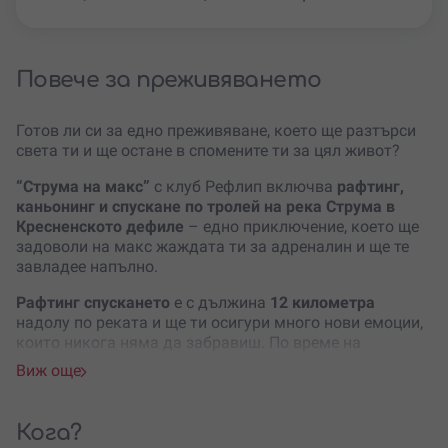
Повече за преживяването
Готов ли си за едно преживяване, което ще разтърси
света ти и ще остане в спомените ти за цял живот?
“Струма на макс”
с клуб Рефлип включва
рафтинг,
каньонинг и спускане по тролей на река Струма в
Кресненското дефиле
– едно приключение, което ще
задоволи на макс жаждата ти за адреналин и ще те
завладее напълно.
Рафтинг спускането
е с дължина
12 километра
надолу по реката и ще ти осигури много нови емоции,
които никога няма да забравиш. По време на
преживяването инструкторът ще управлява лодката, а
Виж още
балансът се постига благодарение на синхронното
гребане на всички участници.
Кога?
Каньонингът
включва редица умения и активности на