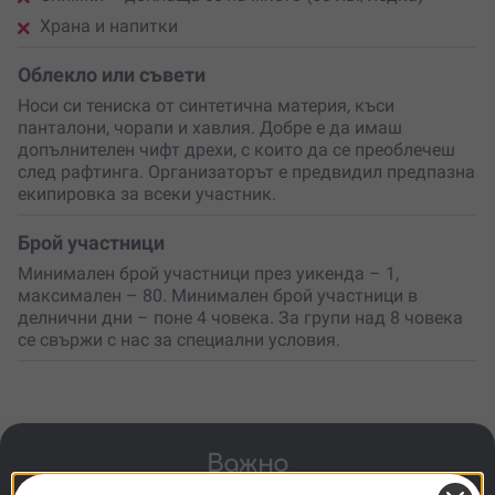
Храна и напитки
Облекло или съвети
Носи си тениска от синтетична материя, къси
панталони, чорапи и хавлия. Добре е да имаш
допълнителен чифт дрехи, с които да се преоблечеш
след рафтинга. Организаторът е предвидил предпазна
екипировка за всеки участник.
Брой участници
Минимален брой участници през уикенда – 1,
максимален – 80. Минимален брой участници в
делнични дни – поне 4 човека. За групи над 8 човека
се свържи с нас за специални условия.
Важно