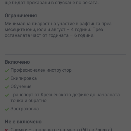
се отправите с цялата компания на
незабравимото
ще бъдат прекарани в спускане по реката.
изживяване на река Струма!
Ограничения
Минимална възраст на участие в рафтинга през
месеците юни, юли и август – 4 години. През
останалата част от годината – 6 години.
Включено
Професионален инструктор
Екипировка
Обучение
Транспорт от Кресненското дефиле до началната
точка и обратно
Застраховка
Не е включено
Снимки – доплаща се на място (60 лв./лодка)