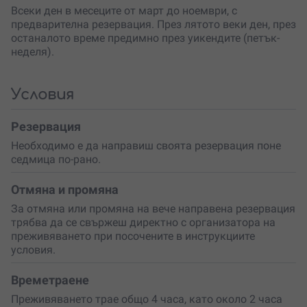
открито – туризъм, катерене, плуване, спускане с въже
Всеки ден в месеците от март до ноември, с
и други. Маршрутът преминава по тесен каньон или
предварителна резервация. През лятото веки ден, през
речно корито. Препятствията се преодоляват чрез
останалото време предимно през уикендите (петък-
ходене, плъзгане, дърпане, скачане и други.
неделя).
Тролеят
е с дължина
80 метра.
През цялото
преживяване ще се движиш изцяло над реката, а пред
Условия
теб ще се разкриват невероятни гледки, които не
могат да се видят на други места.
Резервация
Преди приключенията
опитен инструктор
ще ти даде
Необходимо е да направиш своята резервация поне
всички необходими знания и ще ти покаже как да се
седмица по-рано.
движиш с увереност по водата. Ще преминеш кратък
инструктаж
, след който инструкторът ще ти покаже
Отмяна и промяна
как да гребеш, да изпълняваш команди, да плуваш с
жилетката и какви са рисковете във водата.
За отмяна или промяна на вече направена резервация
трябва да се свържеш директно с организатора на
След вълнуващите ти приключения ще имаш
преживяването при посочените в инструкциите
възможност да се отпуснеш и да хапнеш вкусно в
условия.
един от ресторантите на Кресненското дефиле – с
допълнително заплащане на място.
Времетраене
За теб не остава друго, освен да грабнеш ваучера и да
Преживяването трае общо 4 часа, като около 2 часа