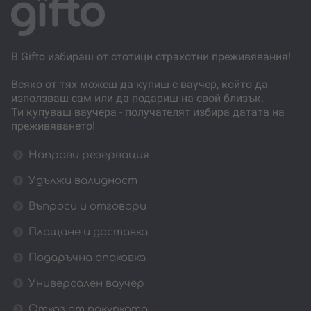
В Gifto избираш от стотици страхотни преживявания!
Всяко от тях можеш да купиш с ваучер, който да
използваш сам или да подариш на свой близък.
Ти купуваш ваучера - получателят избира датата на
преживяването!
Направи резервация
Удължи валидност
Въпроси и отговори
Плащане и доставка
Подаръчна опаковка
Универсален ваучер
Отказ от покупката