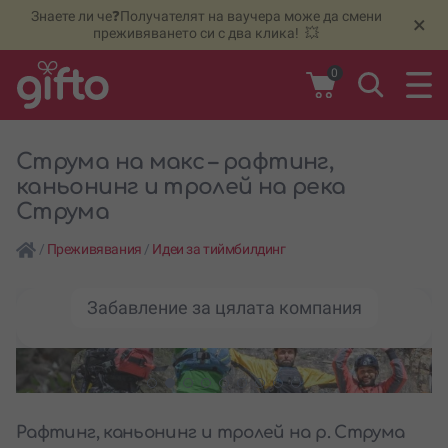
Знаете ли че❓Получателят на ваучера може да смени
🆕
Н
×
преживяването си с два клика! 💥
0
Струма на макс – рафтинг,
каньонинг и тролей на река
Струма
/
Преживявания
/
Идеи за тиймбилдинг
Забавление за цялата компания
Рафтинг, каньонинг и тролей на р. Струма