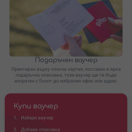
Подаръчен ваучер
Принтиран върху плътна хартия, поставен в ярка
подаръчна опаковка, този ваучер ще ти бъде
изпратен с Еконт до избрания офис или адрес.
Купи ваучер
1.
Избери ваучер
2.
Добави опаковка