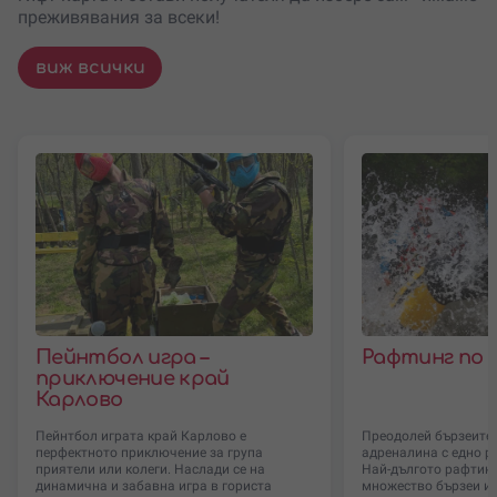
преживявания за всеки!
виж всички
Пейнтбол игра –
Рафтинг по 
приключение край
Карлово
Пейнтбол играта край Карлово е
Преодолей бързеите 
перфектното приключение за група
адреналина с едно р
приятели или колеги. Наслади се на
Най-дългото рафтинг 
динамична и забавна игра в гориста
множество бързеи и