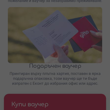
пожелание и ваучер за незабравимо преживяване.
Подаръчен ваучер
Принтиран върху плътна хартия, поставен в ярка
подаръчна опаковка, този ваучер ще ти бъде
изпратен с Еконт до избрания офис или адрес.
Купи ваучер