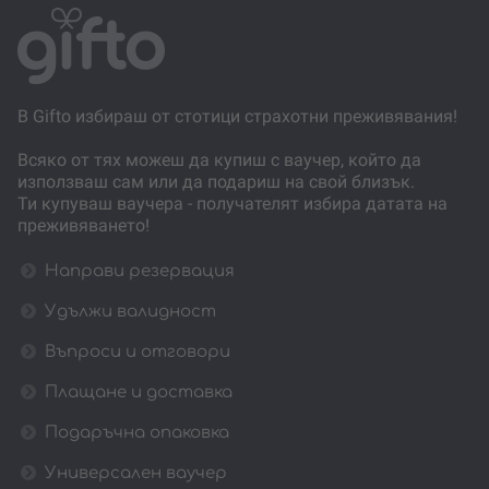
В Gifto избираш от стотици страхотни преживявания!
Всяко от тях можеш да купиш с ваучер, който да
използваш сам или да подариш на свой близък.
Ти купуваш ваучера - получателят избира датата на
преживяването!
Направи резервация
Удължи валидност
Въпроси и отговори
Плащане и доставка
Подаръчна опаковка
Универсален ваучер