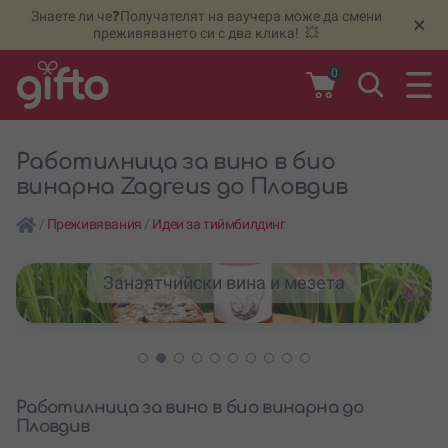
Знаете ли че❓Получателят на ваучера може да смени
🆕
Н
×
преживяването си с два клика! 💥
0
Работилница за вино в био
винарна Zagreus до Пловдив
/
Преживявания
/
Идеи за тиймбилдинг
Занаятчийски вина и мезета
Работилница за вино в био винарна до
Пловдив