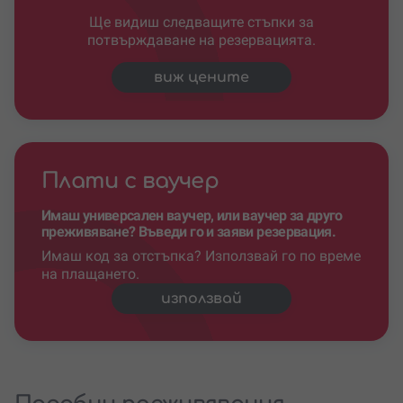
Ще видиш следващите стъпки за
потвърждаване на резервацията.
виж цените
Плати с ваучер
Имаш универсален ваучер, или ваучер за друго
преживяване? Въведи го и заяви резервация.
Имаш код за отстъпка? Използвай го по време
на плащането.
използвай