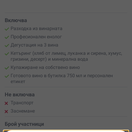
Включва
Разходка из винарната
Професионален енолог
Дегустация на 3 вина
Кетъринг (хляб от лимец, луканка и сирена, хумус,
гризини, десерт) и минерална вода
Купажиране на собствено вино
Готовото вино в бутилка 750 мл и персонален
етикет
Не включва
Транспорт
Заснемане
Брой участници