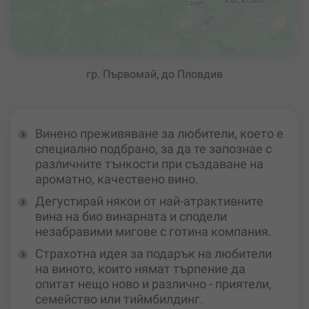
гр. Първомай, до Пловдив
Винено преживяване за любители, което е
специално подбрано, за да те запознае с
различните тънкости при създаване на
ароматно, качествено вино.
Дегустирай някои от най-атрактивните
вина на био винарната и сподели
незабравими мигове с готина компания.
Страхотна идея за подарък на любители
на виното, които нямат търпение да
опитат нещо ново и различно - приятели,
семейство или тиймбилдинг.