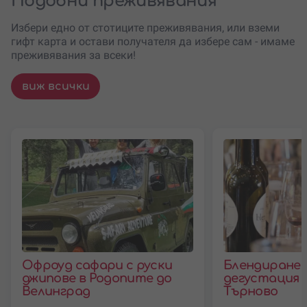
Подобни преживявания
Избери едно от стотиците преживявания, или вземи
гифт карта и остави получателя да избере сам - имаме
преживявания за всеки!
виж всички
Офроуд сафари с руски
Блендиране 
джипове в Родопите до
дегустация 
Велинград
Търново