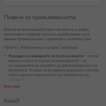
Повече за преживяването
Впусни се във вълшебството на виното в добра
компания и сподели няколко незабравими часа
винени преживявания с приятели и любими хора.
Пакетът „Работилница на вино“ включва:
Разходка из винарната по пътя на виното
– научи
всичко, което се случва във винарната – от
отглеждането на гроздето до финализирането на
бутилката. Очаква те интересна дискусия с енолог,
който ще разгледа етапите на преработка на
гроздето.
Дегустация на три вина
от различните асортименти
Виж още
на винарната, придружени от домашно приготвен
хляб от лимец с квас, мезета (луканка и сирена),
хумус, гризини, десерт, минерална вода.
Кога?
Забавни Винени игри