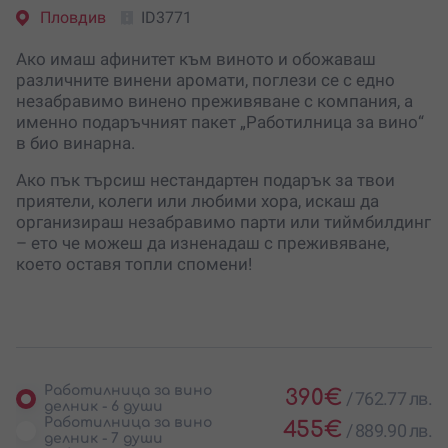
Пловдив
ID3771
Ако имаш афинитет към виното и обожаваш
различните винени аромати, поглези се с едно
незабравимо винено преживяване с компания, а
именно подаръчният пакет „Работилница за вино“
в био винарна.
Ако пък търсиш нестандартен подарък за твои
приятели, колеги или любими хора, искаш да
организираш незабравимо парти или тиймбилдинг
– ето че можеш да изненадаш с преживяване,
което оставя топли спомени!
Работилница за вино
390
€
/
762.77 лв.
делник - 6 души
Работилница за вино
455
€
/
889.90 лв.
делник - 7 души