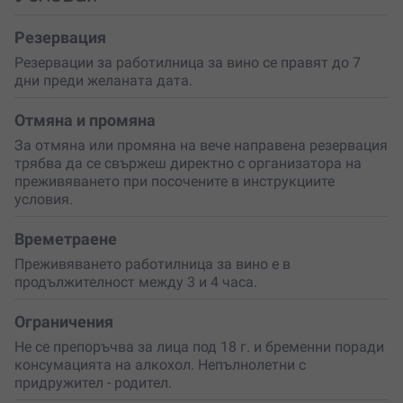
Резервация
Резервации за работилница за вино се правят до 7
дни преди желаната дата.
Отмяна и промяна
За отмяна или промяна на вече направена резервация
трябва да се свържеш директно с организатора на
преживяването при посочените в инструкциите
условия.
Времетраене
Преживяването работилница за вино е в
продължителност между 3 и 4 часа.
Ограничения
Не се препоръчва за лица под 18 г. и бременни поради
консумацията на алкохол. Непълнолетни с
придружител - родител.