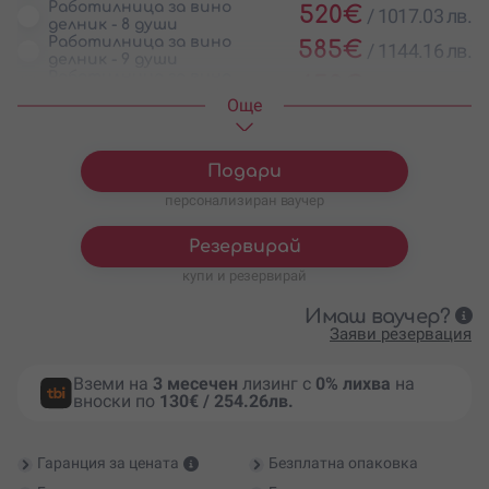
Работилница за вино
520
€
/
1017.03 лв.
делник - 8 души
Работилница за вино
585
€
/
1144.16 лв.
делник - 9 души
Работилница за вино
650
€
/
1271.29 лв.
делник - 10 души
Oще
Подари
персонализиран ваучер
Резервирай
купи и резервирай
Имаш ваучер?
Заяви резервация
Вземи на
3 месечен
лизинг с
0% лихва
на
вноски по
130€ / 254.26лв.
Гаранция за цената
Безплатна опаковка