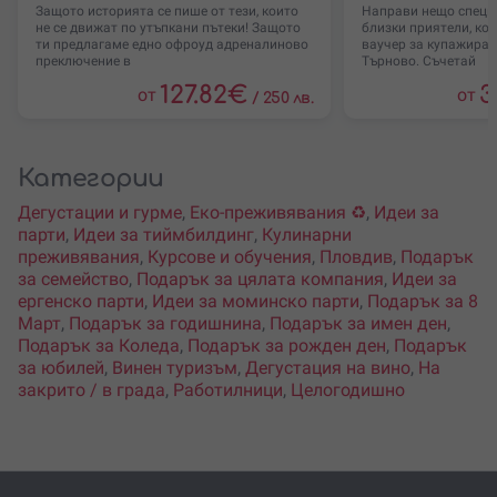
Защото историята се пише от тези, които
Направи нещо специа
не се движат по утъпкани пътеки! Защото
близки приятели, кол
ти предлагаме едно офроуд адреналиново
ваучер за купажиран
преключение в
Търново. Съчетай
127.82
€
3
от
от
/
250 лв.
Категории
Дегустации и гурме
,
Еко-преживявания ♻️
,
Идеи за
парти
,
Идеи за тиймбилдинг
,
Кулинарни
преживявания
,
Курсове и обучения
,
Пловдив
,
Подарък
за семейство
,
Подарък за цялата компания
,
Идеи за
ергенско парти
,
Идеи за моминско парти
,
Подарък за 8
Март
,
Подарък за годишнина
,
Подарък за имен ден
,
Подарък за Коледа
,
Подарък за рожден ден
,
Подарък
за юбилей
,
Винен туризъм
,
Дегустация на вино
,
На
закрито / в града
,
Работилници
,
Целогодишно