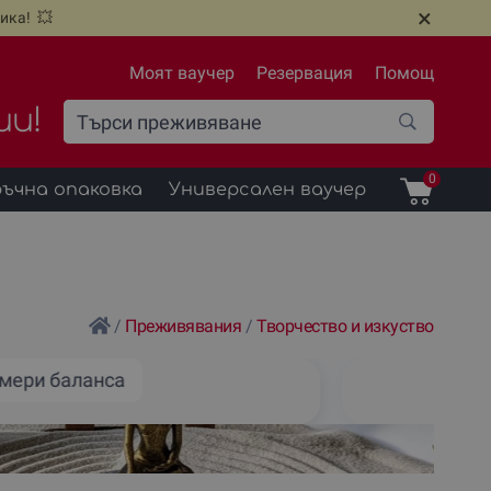
×
ика! 💥
Моят ваучер
Резервация
Помощ
ии!
0
ъчна опаковка
Универсален ваучер
/
Преживявания
/
Творчество и изкуство
мери баланса