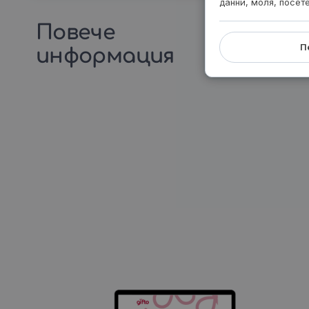
данни, моля, посет
Повече
П
информация