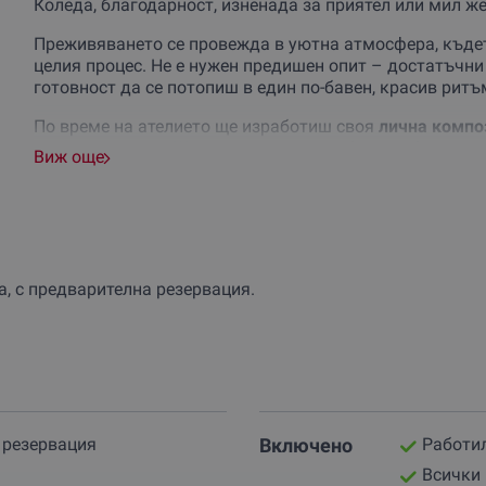
Коледа, благодарност, изненада за приятел или мил ж
Преживяването се провежда в уютна атмосфера, къде
целия процес. Не е нужен предишен опит – достатъчни
готовност да се потопиш в един по-бавен, красив ритъ
По време на ателието ще изработиш своя
лична компо
копринен пясък. Ще разполагаш с гребло за оформяне 
Виж още
декоративни елементи, с които да създадеш хармони
Цялото преживяване продължава около
2 часа
и вклю
ще ти покаже как да подредиш отделните елементи, ка
малките детайли могат да превърнат един съд с пясък
а, с предварителна резервация.
Накрая ще си тръгнеш с
готова дзен градина
, която о
малко напомняне да забавяш темпото по-често. Избери
човек, който има нужда от вдъхновение, тишина и тво
 резервация
Включено
Работил
Всички