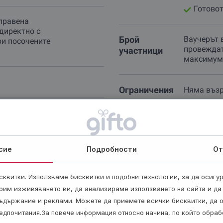
Готовот
правена
директно с
Брой
Ваучерът 
ри посочените
провеждат
участници
максимум 
Ограничения
Няма възр
сие
Подробности
От
Важно
квитки. Използваме бисквитки и подобни технологии, за да осигу
Събитията се организират при записани
минимум 2-ма участника в група до
рим изживяването ви, да анализираме използването на сайта и да
максимум 8 души.
ъдържание и реклами. Можете да приемете всички бисквитки, да 
едпочитания.За повече информация относно начина, по който обра