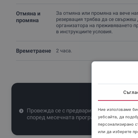
Отмяна и
За отмяна или промяна на вече на
резервация трябва да се свържеш 
промяна
организатора на преживяването п
в инструкциите условия.
Времетраене
2 часа.
Съгла
Ние използваме бис
Провежда се с предварителна уговорка
според месечната програма за събития.
уебсайта, да подоб
персонализирано с
или да изберете пр