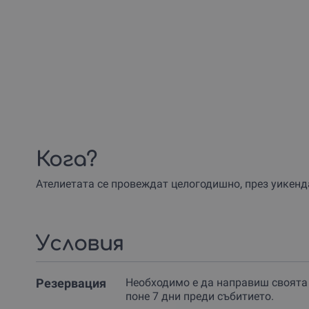
Кога?
Ателиетата се провеждат целогодишно, през уикенд
Условия
Резервация
Необходимо е да направиш своята
поне 7 дни преди събитието.