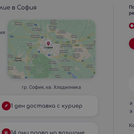
лие в София
По
ре
ия
гр. София, кв. Хладилника
1 ден доставка с куриер
К
14 дни право на връщане