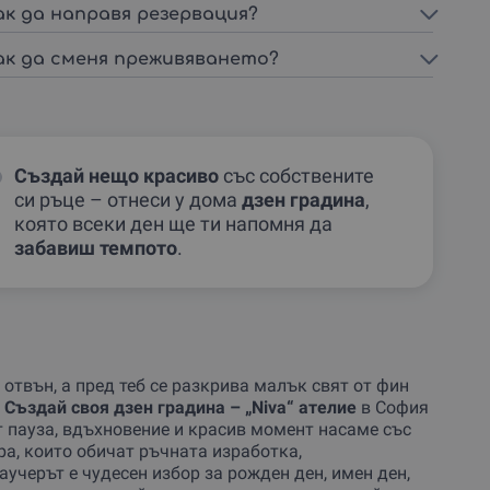
ак да направя резервация?
ак да сменя преживяването?
Създай нещо красиво
със собствените
си ръце – отнеси у дома
дзен градина
,
която всеки ден ще ти напомня да
забавиш темпото
.
 отвън, а пред теб се разкрива малък свят от фин
.
Създай своя дзен градина – „Niva“ ателие
в София
т пауза, вдъхновение и красив момент насаме със
ра, които обичат ръчната изработка,
учерът е чудесен избор за рожден ден, имен ден,