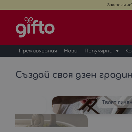
Знаете ли ч
Преживявания
Нови
Популярни
Ка
Създай своя дзен градина
Твоят личен