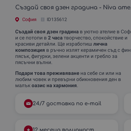
Създай своя дзен градина - Niva ате
София
ID135612
Създай своя дзен градина
в уютно ателие в Соф
и се потопи в
2 часа
творчество, спокойствие и
красиви детайли. Ще изработиш
лична
композиция
в ръчно излят керамичен съд с фин
пясък, фигурки, зелени акценти и гребло за
пясъчни вълни.
Подари това преживяване
на себе си или на
любим човек и превърни обикновения ден в
малък
оазис на хармония
.
24/7 доставка по e-mail
12 месеца валидност