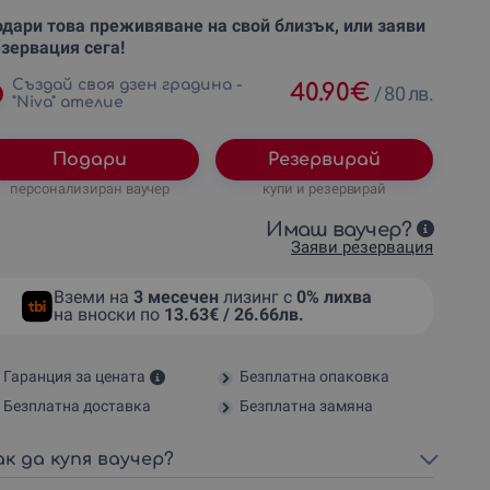
дари това преживяване на свой близък, или заяви
зервация сега!
Създай своя дзен градина -
40.90
€
/
80 лв.
"Niva" ателие
Подари
Резервирай
персонализиран ваучер
купи и резервирай
Имаш ваучер?
Заяви резервация
Вземи на
3 месечен
лизинг с
0% лихва
на вноски по
13.63€ / 26.66лв.
Гаранция за цената
Безплатна опаковка
Безплатна доставка
Безплатна замяна
ак да купя ваучер?