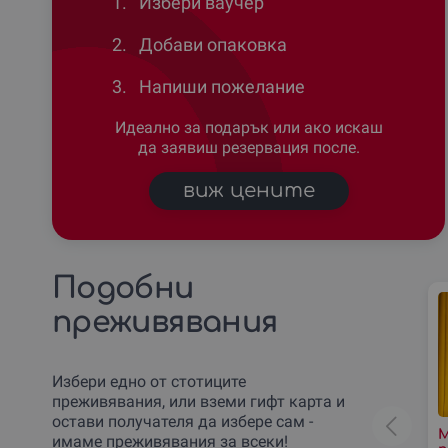
1.
Избери ваучер
2.
Добави опаковка
3.
Напиши пожелание
Идеално за подарък или ако искаш
да заявиш резервация после.
виж цените
Подобни
преживявания
Избери едно от стотиците
преживявания, или вземи гифт карта и
остави получателя да избере сам -
М
имаме преживявания за всеки!