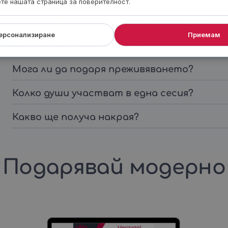
ете нашата страница за поверителност.
Какво представлява преживяването?
ерсонализиране
Приемам
Какво е включено във ваучера?
Мога ли да подаря преживяването?
Колко души участват в една сесия?
Какво ще получа накрая?
Подарявай модерно