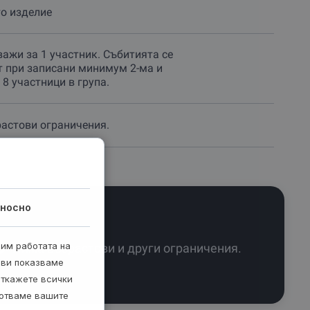
о изделие
важи за 1 участник. Събитията се
 при записани минимум 2-ма и
8 участници в група.
астови ограничения.
носно
рим работата на
Няма възрастови и други ограничения.
 ви показваме
откажете всички
ботваме вашите