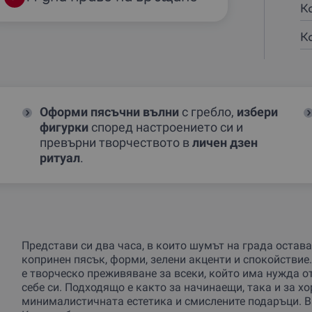
К
К
Оформи пясъчни вълни
с гребло,
избери
фигурки
според настроението си и
превърни творчеството в
личен дзен
ритуал
.
Представи си два часа, в които шумът на града остава
копринен пясък, форми, зелени акценти и спокойствие
е творческо преживяване за всеки, който има нужда о
себе си. Подходящо е както за начинаещи, така и за хо
минималистичната естетика и смислените подаръци. Ва