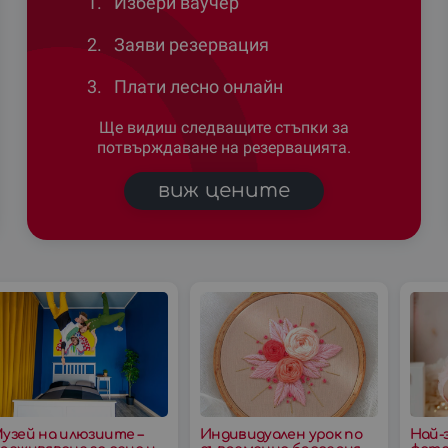
1.
Избери ваучер
2.
Заяви резервация
3.
Плати лесно онлайн
Ще видиш следващите стъпки за
потвърждаване на резервацията.
виж цените
узей на илюзиите –
Индивидуален урок по
Най-