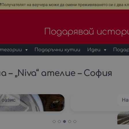
е❓Получателят на ваучера може да смени преживяването си с два кл
Подарявай истор
тегории
Подаръчни кутии
Идеи
Подар
 – „Niva“ ателие – София
 оазис
На