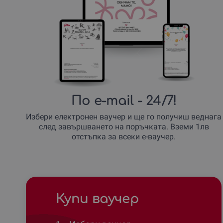
По e-mail
- 24/7!
Избери електронен ваучер и ще го получиш веднага
след завършването на поръчката. Вземи 1лв
отстъпка за всеки е-ваучер.
Купи ваучер