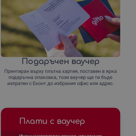
Подаръчен ваучер
Принтиран върху плътна хартия, поставен в ярка
подаръчна опаковка, този ваучер ще ти бъде
изпратен с Еконт до избрания офис или адрес.
Плати с ваучер