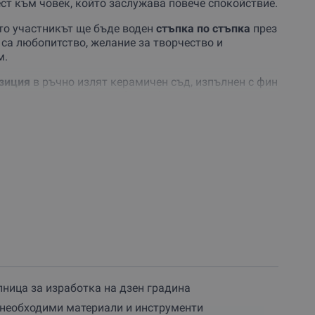
ест към човек, който заслужава повече спокойствие.
то участникът ще бъде воден
стъпка по стъпка
през
 са любопитство, желание за творчество и
м.
зиция
в ръчно излят керамичен съд, изпълнен с фин
на пясъчни вълни, подбрани фигурки и зелени
чен
мини пейзаж
според собственото си настроение.
чва всички необходими материали. Инструкторът
к да постигнеш баланс в композицията и как
 в личен символ на покой.
става за теб – красив спомен, стилна декорация и
 това преживяване за себе си или го подари на
рческо презареждане.
ница за изработка на дзен градина
 необходими материали и инструменти