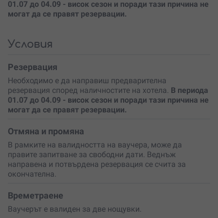
преживяването има комплимент
бутилка вино и вода
01.07 до 04.09 - висок сезон и поради тази причина не
–
перфектният завършек
на романтичната вечеря.
могат да се правят резервации.
Ако обичаш приключенията, можеш да се включиш в
пешеходен преход по живописната екопътека „По пътя
Условия
на еделвайса“ или да избереш веломаршрут до хижа
„Хайдушка песен“.
Хотел „Фея“
предоставя чудесни
Резервация
възможности за активна почивка и зареждащи
моменти сред природата.
Необходимо е да направиш предварителна
резервация според наличностите на хотела.
В периода
Това преживяване е
идеалният подарък
за двойки,
01.07 до 04.09 - висок сезон и поради тази причина не
които искат да избягат от рутината, да се насладят на
могат да се правят резервации.
природата и да изживеят истинска романтика под
открито небе.
Отмяна и промяна
Подари си романтика сред природата!
В рамките на валидността на ваучера, може да
правите запитване за свободни дати. Веднъж
Резервирай своя ваучер
за незабравими моменти с
направена и потвърдена резервация се счита за
любимия човек!
Потопи се в магията на Балкана
и
окончателна.
създай спомени, които ще греят в сърцето ти
завинаги!
Времетраене
Ваучерът е валиден за две нощувки.