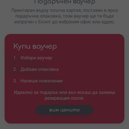
Подаръчен ваучер
Принтиран върху плътна хартия, поставен в ярка
подаръчна опаковка, този ваучер ще ти бъде
изпратен с Еконт до избрания офис или адрес.
Купи ваучер
1.
Избери ваучер
2.
Добави опаковка
3.
Напиши пожелание
Идеално за подарък или ако искаш да заявиш
резервация после.
виж цените