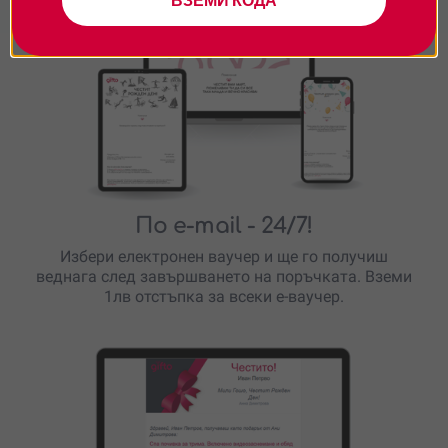
ВЗЕМИ КОДА
По e-mail
- 24/7!
Избери електронен ваучер и ще го получиш
веднага след завършването на поръчката. Вземи
1лв отстъпка за всеки е-ваучер.