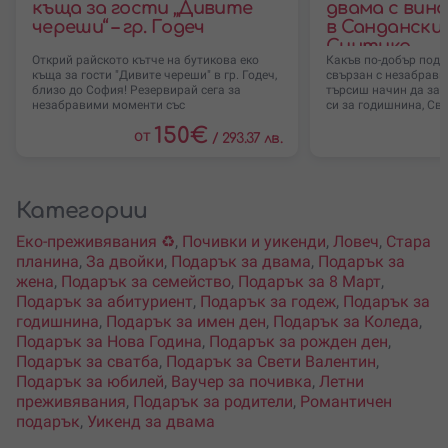
къща за гости „Дивите
двама с вино
череши“ – гр. Годеч
в Сандански 
Синтика
Открий райското кътче на бутикова еко
Какъв по-добър подар
къща за гости "Дивите череши" в гр. Годеч,
свързан с незабрав
близо до София! Резервирай сега за
търсиш начин да за
незабравими моменти със
си за годишнина, Св
150
€
от
/
293.37 лв.
Категории
Еко-преживявания ♻️
,
Почивки и уикенди
,
Ловеч
,
Стара
планина
,
За двойки
,
Подарък за двама
,
Подарък за
жена
,
Подарък за семейство
,
Подарък за 8 Март
,
Подарък за абитуриент
,
Подарък за годеж
,
Подарък за
годишнина
,
Подарък за имен ден
,
Подарък за Коледа
,
Подарък за Нова Година
,
Подарък за рожден ден
,
Подарък за сватба
,
Подарък за Свети Валентин
,
Подарък за юбилей
,
Ваучер за почивка
,
Летни
преживявания
,
Подарък за родители
,
Романтичен
подарък
,
Уикенд за двама