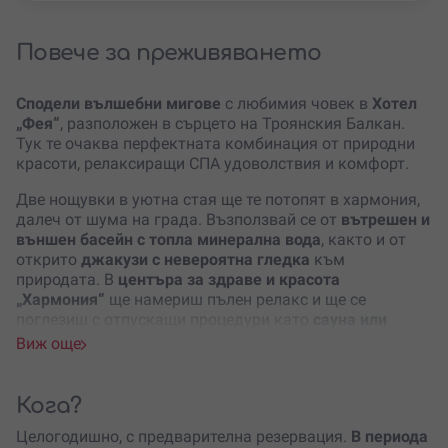
Повече за преживяването
Сподели вълшебни мигове
с любимия човек в
Хотел
„Фея“
, разположен в сърцето на Троянския Балкан.
Тук те очаква перфектната комбинация от природни
красоти, релаксиращи СПА удоволствия и комфорт.
Две нощувки в уютна стая ще те потопят в хармония,
далеч от шума на града. Възползвай се от
вътрешен и
външен басейн с топла минерална вода
, както и от
открито
джакузи с невероятна гледка
към
природата. В
центъра за здраве и красота
„Хармония“
ще намериш пълен релакс и ще се
поглезиш с отпускащи процедури като
сауна или
парна баня
.
Виж още
Една от вечерите ще бъде
още по-специална
– ще
имаш възможност сам да приготвиш
вечеря на
Кога?
барбекю
, наслаждавайки се на аромата на печените
вкусотии и панорамните гледки наоколо. Към
Целогодишно, с предварителна резервация.
В периода