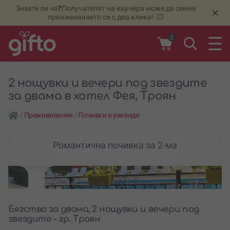
Знаете ли че❓Получателят на ваучера може да смени
🆕
Н
×
преживяването си с два клика! 💥
0
2 нощувки и вечери под звездите
за двама в хотел Фея, Троян
/
Преживявания
/
Почивки и уикенди
Романтична почивка за 2-ма
Бягство за двама, 2 нощувки и вечери под
звездите - гр. Троян