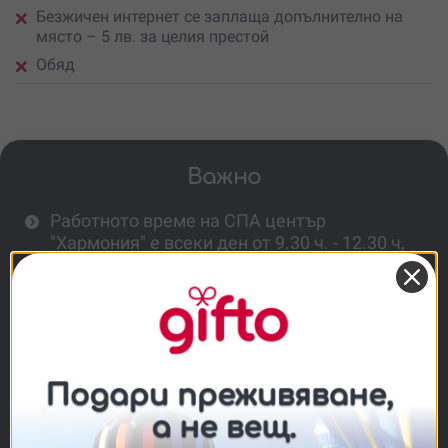
Безжичен интернет се заплаща допълнително на
място – 5 лв. за целия престой
Обяд
Важно
Работното време на СПА център
"Хармония" е всеки ден от 9.30 ч. - 12.30 ч,
както и 15.30 ч. - 18.30 ч.
Провежда се в периода се през летните
месеци.
Ваучерът не важи за периода
01.07 - 04.09.2026 г. и по време на
празничните пакети.
Включени са 2 закуски и 2 вечери.
Закуските са на блок маса, а една от
Съгласие
Подробности
Относно
вечерите ще приготвите сами на външно