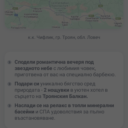
к.к. Чифлик, гр. Троян, обл. Ловеч
Сподели романтична вечеря под
звездното небе
с любимия човек,
приготвена от вас на специално барбекю.
Подари си
уникално бягство сред
природата -
2 нощувки
в уютен хотел в
сърцето на
Троянския Балкан.
Наслади се на релакс в топли минерални
басейни
и СПА удоволствия за пълно
възстановяване.