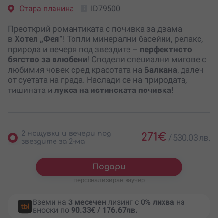
Стара планина
ID79500
Преоткрий романтиката с почивка за двама
в
Хотел „Фея“
! Топли минерални басейни, релакс,
природа и вечеря под звездите –
перфектното
бягство за влюбени
! Сподели специални мигове с
любимия човек сред красотата на
Балкана
, далеч
от суетата на града. Наслади се на природата,
тишината и
лукса на истинската почивка
!
2 нощувки и вечери под
271
€
/
530.03 лв.
звездите за 2-ма
Подари
персонализиран ваучер
Вземи на
3 месечен
лизинг с
0% лихва
на
вноски по
90.33€ / 176.67лв.