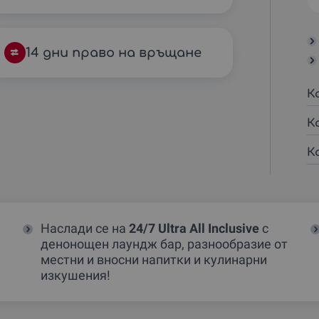
14 дни право на връщане
К
К
К
Наслади се на
24/7 Ultra All Inclusive
с
денонощен лаундж бар, разнообразие от
местни и вносни напитки и кулинарни
изкушения!