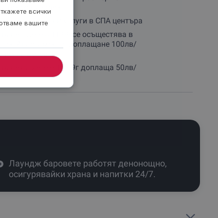
на вечер на човек
откажете всички
и допълнителни услуги в СПА центъра
ботваме вашите
ване с дете 0-11.99 се осъщестява в
ален Апартамент с доплащане 100лв/
ние/на вечер
ване на дете 6-11.99г доплаща 50лв/
р
Лаундж баровете работят денонощно,
осигурявайки храна и напитки 24/7.