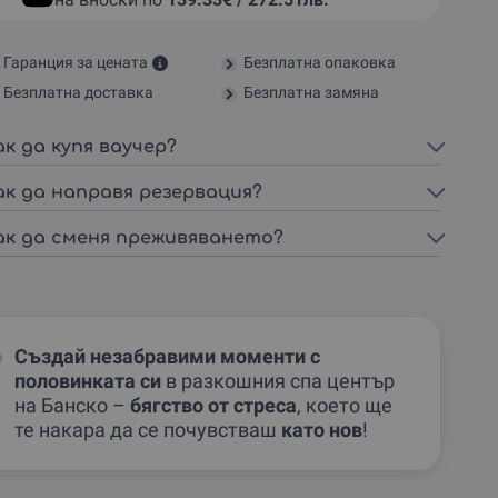
Гаранция за цената
Безплатна опаковка
Безплатна доставка
Безплатна замяна
ак да купя ваучер?
ак да направя резервация?
ак да сменя преживяването?
Създай незабравими моменти с
половинката си
в разкошния спа център
на Банско –
бягство от стреса
, което ще
те накара да се почувстваш
като нов
!