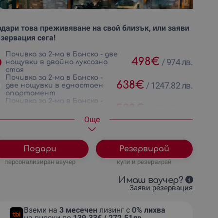
дари това преживяване на свой близък, или заяви
зервация сега!
Почивка за 2-ма в Банско - две
498
€
/
974 лв.
нощувки в двойна луксозна
стая
Почивка за 2-ма в Банско -
638
€
/
1247.82 лв.
две нощувки в едностаен
апартамент
Почивка за 2-ма в Банско -
538
€
/
1052.24 лв.
две нощувки в двойна
Екзекютив стая
Oще
Почивка за 4-ма в Банско -
958
€
/
1873.69 лв.
две нощувки в двуспален
апартамент
Единично настаняване - 2
Подари
Резервирай
418
€
/
817.54 лв.
нощувки
персонализиран ваучер
купи и резервирай
3 нощувки в Екзекютив
807
€
/
1578.35 лв.
Стая за двама
Имаш ваучер?
Заяви резервация
Вземи на
3 месечен
лизинг с
0% лихва
на вноски по
139.33€ / 272.51лв.