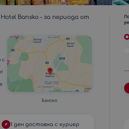
Hotel Bansko - за периода от
По
ре
 с
и
ят
а
Банско
1 ден доставка с куриер