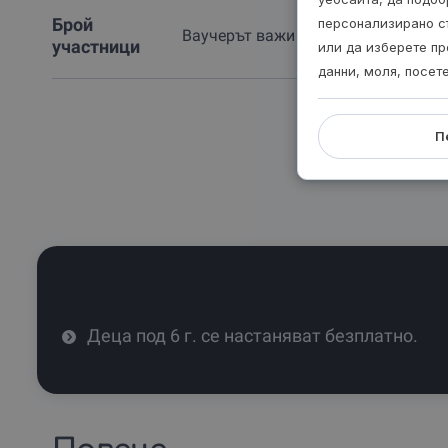
Брой
персонализирано с
Ваучерът важи за 2-ма.
участници
или да изберете пр
данни, моля, посет
П
Деца под 6 г. се настаняват безплатно.