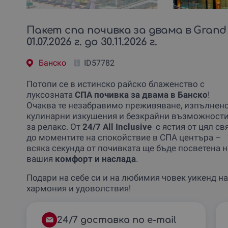
Пакет спа почивка за двама в Grand 
01.07.2026 г. до 30.11.2026 г.
Банско
ID57782
Потопи се в истинско райско блаженство с
луксозната
СПА почивка за двама в Банско
!
Очаква те незабравимо преживяване, изпълнено
кулинарни изкушения и безкрайни възможност
за релакс. От
24/7 All Inclusive
с ястия от цял св
до моментите на спокойствие в СПА центъра –
всяка секунда от почивката ще бъде посветена н
вашия
комфорт и наслада
.
Подари на себе си и на любимия човек уикенд на
хармония и удоволствия!
24/7 доставка по e-mail