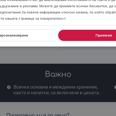
2.20лв 
ъдържание и реклами. Можете да приемете всички бисквитки, да 
Масажи 
едпочитания.За повече информация относно начина, по който обра
Настаня
ете нашата страница за поверителност.
Едносп
помеще
ерсонализиране
Приемам
Настаня
на вече
Важно
Всички основни и междинни хранения,
както и напитки, са включени в цената.
Подходящо ли е за деца?