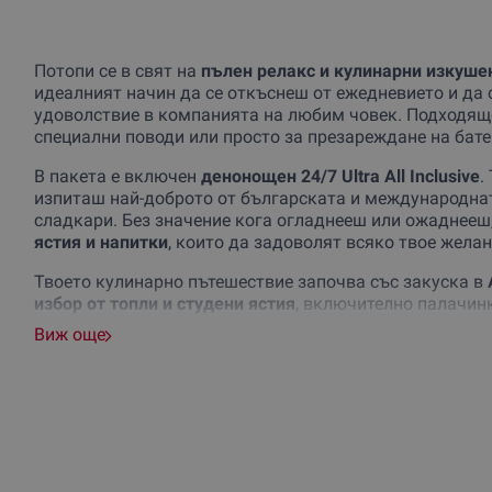
Потопи се в свят на
пълен релакс и кулинарни изкуше
идеалният начин да се откъснеш от ежедневието и да 
удоволствие в компанията на любим човек. Подходящ
специални поводи или просто за презареждане на бате
В пакета е включен
денонощен 24/7 Ultra All Inclusive
.
изпиташ най-доброто от българската и международнат
сладкари. Без значение кога огладнееш или ожаднее
ястия и напитки
, които да задоволят всяко твое желан
Твоето кулинарно пътешествие започва със закуска в
избор от топли и студени ястия
, включително палачинк
очите ти. През деня можеш да се насладиш на свежи пл
Виж още
за обяд и вечеря ще откриеш изобилие от салати, суп
ще те отведат на
гастрономично пътешествие през ра
мексиканска и много други.
За тези, които предпочитат по-лека храна, има специа
деца
. Вечерите ще завършват със сладък бюфет, къде
нощните птици,
Лаундж барът предлага среднощен б