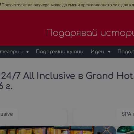
е❓Получателят на ваучера може да смени преживяването си с два кл
Подарявай истор
тегории
Подаръчни кутии
Идеи
Подар
24/7 All Inclusive в Grand Ho
6 г.
lusive
SPA 