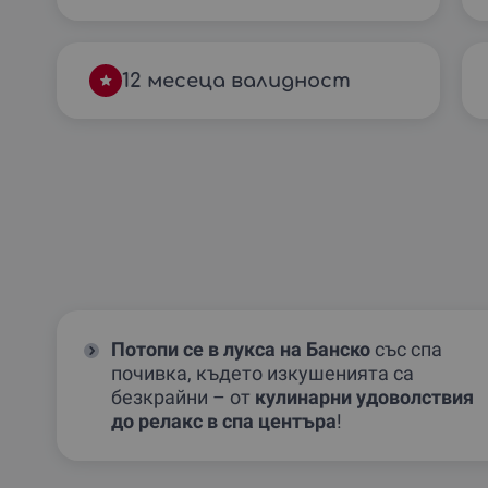
12 месеца валидност
Потопи се в лукса на Банско
със спа
почивка, където изкушенията са
безкрайни – от
кулинарни удоволствия
до релакс в спа центъра
!