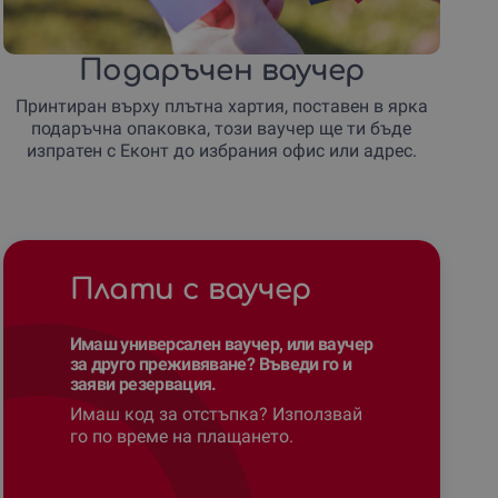
Подаръчен ваучер
Принтиран върху плътна хартия, поставен в ярка
подаръчна опаковка, този ваучер ще ти бъде
изпратен с Еконт до избрания офис или адрес.
Плати с ваучер
Имаш универсален ваучер, или ваучер
за друго преживяване? Въведи го и
заяви резервация.
Имаш код за отстъпка? Използвай
го по време на плащането.