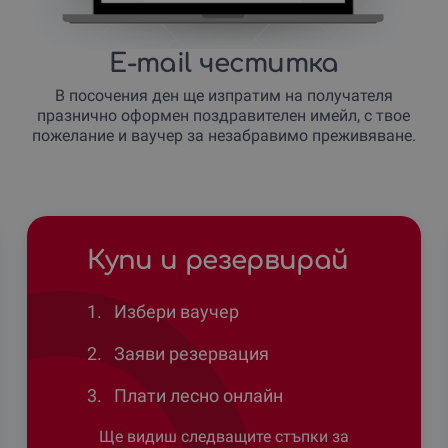
E-mail честитка
В посочения ден ще изпратим на получателя
празнично оформен поздравителен имейл, с твое
пожелание и ваучер за незабравимо преживяване.
Купи и резервирай
1.
Избери ваучер
2.
Заяви резервация
3.
Плати лесно онлайн
Ще видиш следващите стъпки за