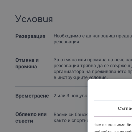
Условия
Резервация
Необходимо е да направиш предва
резервация.
Отмяна и
За отмяна или промяна на вече на
резервация трябва да се свържеш 
промяна
организатора на преживяването п
в инструкциите условия.
Времетраене
2 или 3 нощувки.
Съгла
Облекло или
Вземи си бански за ползване на СП
съвети
както и спортни дрехи за фитнеса.
Ние използваме бис
уебсайта, да подоб