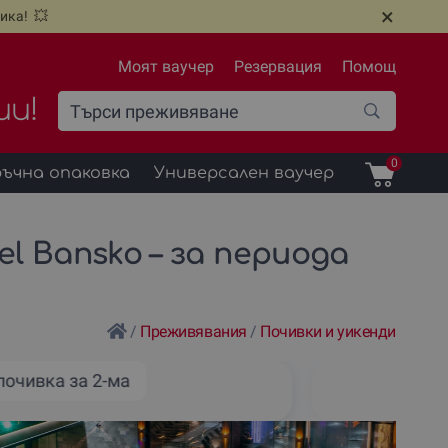
×
ика! 💥
Моят ваучер
Резервация
Помощ
ии!
0
ъчна опаковка
Универсален ваучер
tel Bansko – за периода
/
Преживявания
/
Почивки и уикенди
почивка за 2-ма