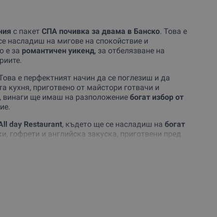
ния
с пакет
СПА почивка за двама в Банско
. Това е
се насладиш на мигове на спокойствие и
о е за
романтичен уикенд
, за отбелязване на
риите.
 Това е перфектният начин да се поглезиш и да
а кухня, приготвено от майстори готвачи и
ш, винаги ще имаш на разположение
богат избор от
ие.
All day Restaurant
, където ще се насладиш на
богат
и, гофрети и английска закуска, приготвени пред
одове, пици, сандвичи и сладолед край пуул бара, а
и и международни специалитети. Тематичните вечери
злични кухни
, включително българска, италианска,
лни
диетични секции
, както и
менюта, подходящи за
то можеш да се поглезиш с изкусителни десерти. За
юфет
, така че никога няма да останеш гладен!